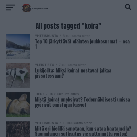
All posts tagged "koira"
YHTEISKUNTA
3 kuukautta sitten
Top 10 järkyttävät eläinten joukkosurmat – osa
1
YLEISTIETO
7 kuukautta sitten
Lukijoilta: Miksi koirat nostavat jalkaa
pissatessaan?
TIEDE
10 kuukautta sitten
Mistä koirat uneksivat? Todennäköisesti unissa
pyörivät omistajan kasvot
YHTEISKUNTA
10 kuukautta sitten
Mitä eri kielillä sanotaan, kun sataa kaatamalla?
Suomalainen sutkautus vie auttamatta voiton!