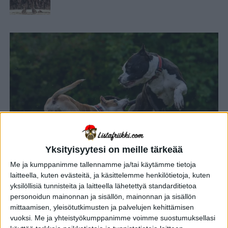
Yksityisyytesi on meille tärkeää
Me ja kumppanimme tallennamme ja/tai käytämme tietoja
laitteella, kuten evästeitä, ja käsittelemme henkilötietoja, kuten
ELÄMÄNTAPA
11 kuukautta sitten
Top 10 maailman vaarallisimmat
yksilöllisiä tunnisteita ja laitteella lähetettyä standarditietoa
koirarodut
personoidun mainonnan ja sisällön, mainonnan ja sisällön
mittaamisen, yleisötutkimusten ja palvelujen kehittämisen
vuoksi.
Me ja yhteistyökumppanimme voimme suostumuksellasi
YLEISTIETO
1 vuosi sitten