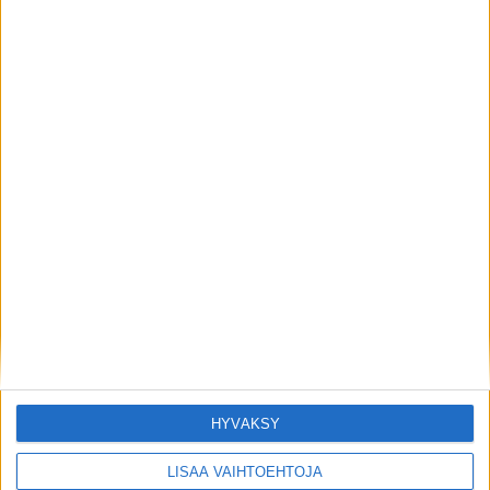
OUDOIMMAT
2 vuotta sitten
10 maailman oudointa testamenttia
ja viimeistä tahtoa
LATAA LISÄÄ LISTOJA
HYVÄKSY
LISÄÄ VAIHTOEHTOJA