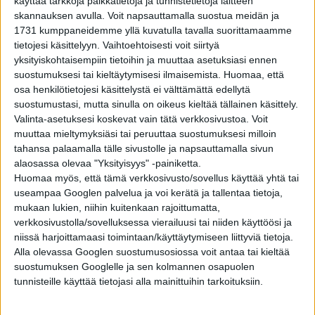
käyttää tarkkoja paikkatietoja ja tunnistetietoja laitteen
Lukijoilta: Heiluttaako susi häntäänsä, kun se on
skannauksen avulla. Voit napsauttamalla suostua meidän ja
innostunut?
1731 kumppaneidemme yllä kuvatulla tavalla suorittamaamme
tietojesi käsittelyyn. Vaihtoehtoisesti voit siirtyä
yksityiskohtaisempiin tietoihin ja muuttaa asetuksiasi ennen
YHTEISKUNTA
1 vuosi sitten
suostumuksesi tai kieltäytymisesi ilmaisemista.
Huomaa, että
10 uskomatonta sankaritarinaa, joissa eläin
pelasti ihmishengen – osa 1
osa henkilötietojesi käsittelystä ei välttämättä edellytä
suostumustasi, mutta sinulla on oikeus kieltää tällainen käsittely.
Valinta-asetuksesi koskevat vain tätä verkkosivustoa. Voit
muuttaa mieltymyksiäsi tai peruuttaa suostumuksesi milloin
OUDOT UUTISET
1 vuosi sitten
Hillitön kokoero ei hidastanut: Maailman suurin
tahansa palaamalla tälle sivustolle ja napsauttamalla sivun
koira ja maailman pienin koira kohtasivat
alaosassa olevaa "Yksityisyys" -painiketta.
leikkitreffien merkeissä
Huomaa myös, että tämä verkkosivusto/sovellus käyttää yhtä tai
useampaa Googlen palvelua ja voi kerätä ja tallentaa tietoja,
YHTEISKUNTA
2 vuotta sitten
mukaan lukien, niihin kuitenkaan rajoittumatta,
Vihollislaivaksi naamioituminen on hyvä
suunnitelma, ellei satu kohtaamaan sitä oikeaa
verkkosivustolla/sovelluksessa vierailuusi tai niiden käyttöösi ja
alusta: 10 ”loistavaa” ideaa, joiden toteutus ei
niissä harjoittamaasi toimintaan/käyttäytymiseen liittyviä tietoja.
sujunut suunnitelman mukaan – osa 2
Alla olevassa Googlen suostumusosiossa voit antaa tai kieltää
suostumuksen Googlelle ja sen kolmannen osapuolen
tunnisteille käyttää tietojasi alla mainittuihin tarkoituksiin.