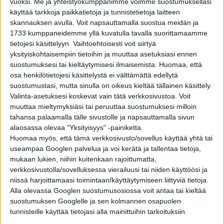
vuoksi.
Me ja yhteistyökumppanimme voimme suostumuksellasi
käyttää tarkkoja paikkatietoja ja tunnistetietoja laitteen
TIEDE
3 vuotta sitten
Hävinneet haukut: 10 sukupuuttoon kuollutta
skannauksen avulla. Voit napsauttamalla suostua meidän ja
koirarotua – osa 1
1733 kumppaneidemme yllä kuvatulla tavalla suorittamaamme
tietojesi käsittelyyn. Vaihtoehtoisesti voit siirtyä
yksityiskohtaisempiin tietoihin ja muuttaa asetuksiasi ennen
OUDOT UUTISET
3 vuotta sitten
suostumuksesi tai kieltäytymisesi ilmaisemista.
Huomaa, että
Kiinanharjakoira Scooter syntyi takajalat
osa henkilötietojesi käsittelystä ei välttämättä edellytä
taaksepäin – voitti nyt Maailman rumin koira -
tittelin
suostumustasi, mutta sinulla on oikeus kieltää tällainen käsittely.
Valinta-asetuksesi koskevat vain tätä verkkosivustoa. Voit
muuttaa mieltymyksiäsi tai peruuttaa suostumuksesi milloin
OUDOT UUTISET
4 vuotta sitten
Lempinimellä ”Pornonhaistelija” tunnettu
tahansa palaamalla tälle sivustolle ja napsauttamalla sivun
poliisikoira on kuollut – takana kunnioitettava
alaosassa olevaa "Yksityisyys" -painiketta.
ura seksuaalirikosten selvittämisessä
Huomaa myös, että tämä verkkosivusto/sovellus käyttää yhtä tai
useampaa Googlen palvelua ja voi kerätä ja tallentaa tietoja,
OUDOT UUTISET
4 vuotta sitten
mukaan lukien, niihin kuitenkaan rajoittumatta,
Metsästysreissun järkyttävä päätös: Koira
verkkosivustolla/sovelluksessa vierailuusi tai niiden käyttöösi ja
ampui omistajansa
niissä harjoittamaasi toimintaan/käyttäytymiseen liittyviä tietoja.
Alla olevassa Googlen suostumusosiossa voit antaa tai kieltää
suostumuksen Googlelle ja sen kolmannen osapuolen
tunnisteille käyttää tietojasi alla mainittuihin tarkoituksiin.