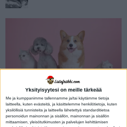
Yksityisyytesi on meille tärkeää
Me ja kumppanimme tallennamme ja/tai käytämme tietoja
OUDOT UUTISET
3 vuotta sitten
Kissa pelasti koiran kojoottien
laitteella, kuten evästeitä, ja käsittelemme henkilötietoja, kuten
hampaista – hurja tilanne tallentui
yksilöllisiä tunnisteita ja laitteella lähetettyä standarditietoa
personoidun mainonnan ja sisällön, mainonnan ja sisällön
kodin valvontakameraan!
mittaamisen, yleisötutkimusten ja palvelujen kehittämisen