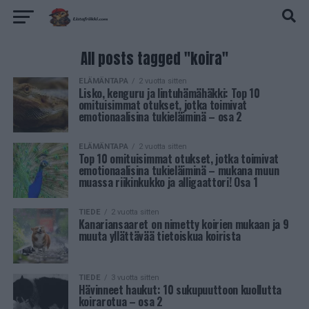
All posts tagged "koira"
ELÄMÄNTAPA
2 vuotta sitten
Lisko, kenguru ja lintuhämähäkki: Top 10
omituisimmat otukset, jotka toimivat
emotionaalisina tukieläiminä – osa 2
ELÄMÄNTAPA
2 vuotta sitten
Top 10 omituisimmat otukset, jotka toimivat
emotionaalisina tukieläiminä – mukana muun
muassa riikinkukko ja alligaattori! Osa 1
TIEDE
2 vuotta sitten
Kanariansaaret on nimetty koirien mukaan ja 9
muuta yllättävää tietoiskua koirista
TIEDE
3 vuotta sitten
Hävinneet haukut: 10 sukupuuttoon kuollutta
koirarotua – osa 2