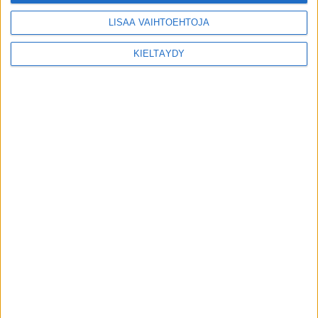
LISÄÄ VAIHTOEHTOJA
KIELTÄYDY
MIKÄ LISTAFRIIKKI?
HALUATKO MAINOSTAJAKSI LISTAFRIIKKIIN?
TIETOSUOJA JA EVÄSTEET
OTA YHTEYTTÄ