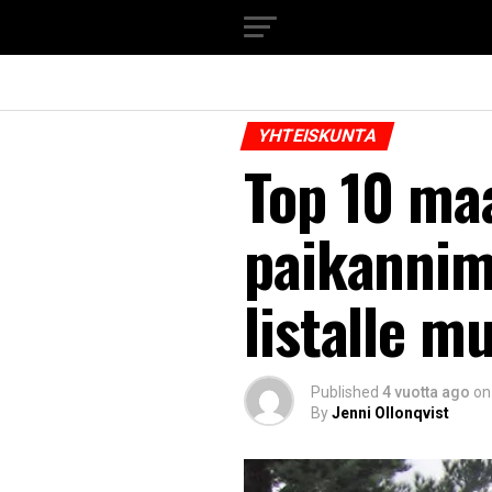
YHTEISKUNTA
Top 10 ma
paikannim
listalle m
Published
4 vuotta ago
on
By
Jenni Ollonqvist