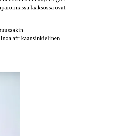
mpäröimässä laaksossa ovat
 muussakin
inoa afrikaansinkielinen