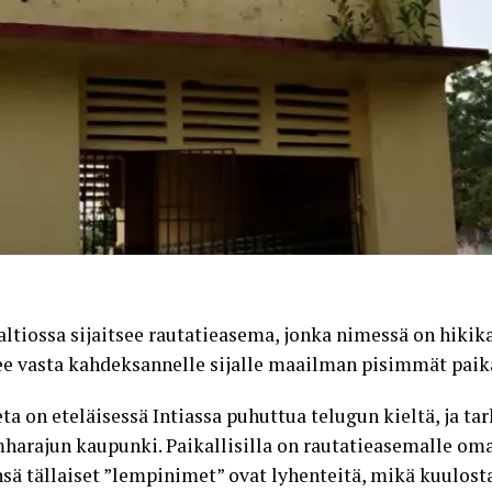
ltiossa sijaitsee rautatieasema, jonka nimessä on hikika
äsee vasta kahdeksannelle sijalle maailman pisimmät paik
a on eteläisessä Intiassa puhuttua telugun kieltä, ja ta
arajun kaupunki. Paikallisilla on rautatieasemalle oma 
nsä tällaiset ”lempinimet” ovat lyhenteitä, mikä kuulost