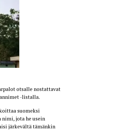
rpalot otsalle nostattavat
annimet -listalla.
rkoittaa suomeksi
nimi, jota he usein
aisi järkevältä tämänkin