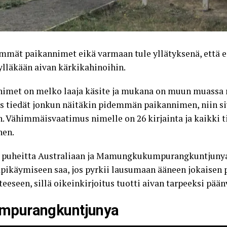
immät paikannimet eikä varmaan tule yllätyksenä, että 
ylläkään aivan kärkikahinoihin.
met on melko laaja käsite ja mukana on muun muassa r
 Jos tiedät jonkun näitäkin pidemmän paikannimen, niin siv
Vähimmäisvaatimus nimelle on 26 kirjainta ja kaikki ti
nen.
 puheitta Australiaan ja Mamungkukumpurangkuntjunyaan
 läpikäymiseen saa, jos pyrkii lausumaan ääneen jokaise
eseen, sillä oikeinkirjoitus tuotti aivan tarpeeksi pään
mpurangkuntjunya