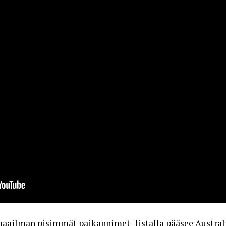
ailman pisimmät paikannimet -listalla pääsee Australia