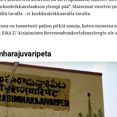
kurkunleikkauslaakson ylempi pää”. Maisemat vuorten y
lä tavalla – ei kurkkualeikkaavalla tavalla.
jossa on tunnetusti paljon pitkiä sanoja, kuten monessa
. Eikä 27-kirjaiminen Bovenendvankeelafsnysleegte ole a
mharajuvaripeta