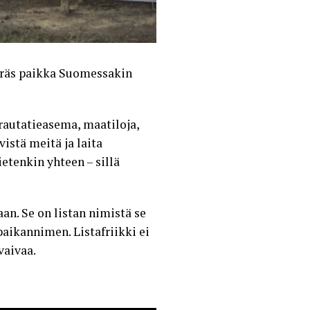
eräs paikka Suomessakin
autatieasema, maatiloja,
istä meitä ja laita
etenkin yhteen – sillä
. Se on listan nimistä se
n paikannimen.
Listafriikki
ei
vaivaa.