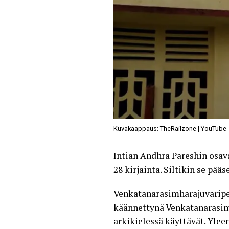
Kuvakaappaus: TheRailzone | YouTube
Intian Andhra Pareshin osava
28 kirjainta. Siltikin se pä
Venkatanarasimharajuvaripet
käännettynä Venkatanarasimh
arkikielessä käyttävät. Ylee