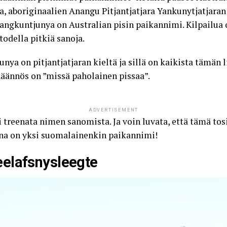
a, aboriginaalien Anangu Pitjantjatjara Yankunytjatjaran
ntjunya on Australian pisin paikannimi. Kilpailua on 
 todella pitkiä sanoja.
on pitjantjatjaran kieltä ja sillä on kaikista tämän 
käännös on ”missä paholainen pissaa”.
ADVERTISEMENT
i treenata nimen sanomista. Ja voin luvata, että tämä tos
a on yksi suomalainenkin paikannimi!
elafsnysleegte