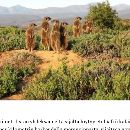
et -listan yhdeksänneltä sijalta löytyy eteläafrikkala
lähes kilometrin korkeudella merenpinnasta, sijaitsee B