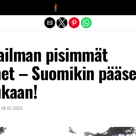
Exit mobile version
ailman pisimmät
et – Suomikin pääs
ukaan!
18.05.2022