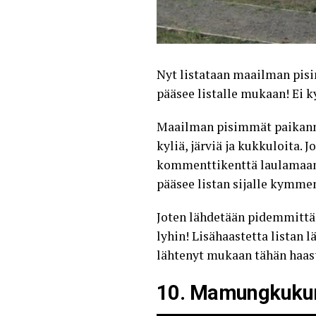
Nyt listataan maailman pis
pääsee listalle mukaan! Ei k
Maailman pisimmät paikanni
kyliä, järviä ja kukkuloita.
kommenttikenttä laulamaan. 
pääsee listan sijalle kymme
Joten lähdetään pidemmittä
lyhin! Lisähaastetta listan
lähtenyt mukaan tähän haaste
10. Mamungkuku