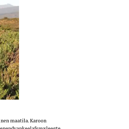
inen maatila. Karoon
ovenendvankeelafsnysleegte.