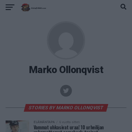
Marko Ollonqvist
STORIES BY MARKO OLLONQVIST
ELÄMÄNTAPA
6 vuotta sitten
Vammat uhkasivat uraa! 10 urheilijan