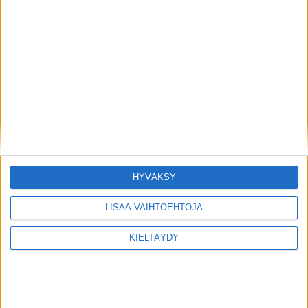
OUDOIMMAT
6 vuotta sitten
Top 10 maailman oudoimmat
allergiat
LATAA LISÄÄ LISTOJA
HYVÄKSY
LISÄÄ VAIHTOEHTOJA
KIELTÄYDY