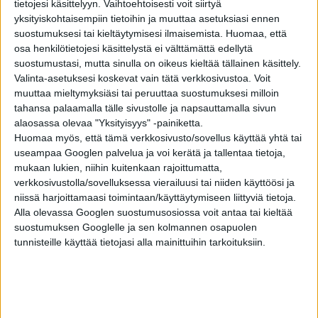
tietojesi käsittelyyn. Vaihtoehtoisesti voit siirtyä
yksityiskohtaisempiin tietoihin ja muuttaa asetuksiasi ennen
suostumuksesi tai kieltäytymisesi ilmaisemista.
Huomaa, että
VIIHDE
6 vuotta sitten
Ketkä ovat Top 10 Suomen suosituimmat
osa henkilötietojesi käsittelystä ei välttämättä edellytä
somejulkkikset?!
suostumustasi, mutta sinulla on oikeus kieltää tällainen käsittely.
Valinta-asetuksesi koskevat vain tätä verkkosivustoa. Voit
muuttaa mieltymyksiäsi tai peruuttaa suostumuksesi milloin
VIIHDE
6 vuotta sitten
tahansa palaamalla tälle sivustolle ja napsauttamalla sivun
10 faktaa: Näin sarjojen ja elokuvien
alaosassa olevaa "Yksityisyys" -painiketta.
seksikohtaukset tehdään!
Huomaa myös, että tämä verkkosivusto/sovellus käyttää yhtä tai
useampaa Googlen palvelua ja voi kerätä ja tallentaa tietoja,
mukaan lukien, niihin kuitenkaan rajoittumatta,
TIEDE
6 vuotta sitten
Mitä?! Top 10 tarttuvat sairaudet, joiden et
verkkosivustolla/sovelluksessa vierailuusi tai niiden käyttöösi ja
tiennyt olevan tarttuvia
niissä harjoittamaasi toimintaan/käyttäytymiseen liittyviä tietoja.
Alla olevassa Googlen suostumusosiossa voit antaa tai kieltää
suostumuksen Googlelle ja sen kolmannen osapuolen
#VAINSUOMIJUTUT
6 vuotta sitten
tunnisteille käyttää tietojasi alla mainittuihin tarkoituksiin.
Top 10 parhaat suomalaiset keksinnöt kautta
aikain