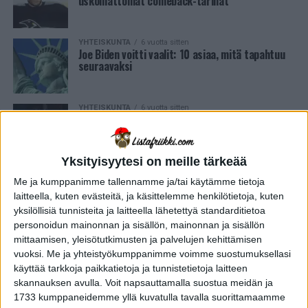
uskomattomat comeback-tarinat
YHTEISKUNTA
6 vuotta sitten
Joe Biden voitti vaalit: 10 asiaa, mitä tapahtuu
seuraavaksi
YHTEISKUNTA
6 vuotta sitten
Tietosuoja puhuttaa: tässä historian 10 pahinta
tietovuotoa!
Yksityisyytesi on meille tärkeää
#VAINSUOMIJUTUT
6 vuotta sitten
Me ja kumppanimme tallennamme ja/tai käytämme tietoja
Top 10 vanhimmat suomalaiset tuotemerkit,
jotka löydät edelleen kaupoista!
laitteella, kuten evästeitä, ja käsittelemme henkilötietoja, kuten
yksilöllisiä tunnisteita ja laitteella lähetettyä standarditietoa
personoidun mainonnan ja sisällön, mainonnan ja sisällön
mittaamisen, yleisötutkimusten ja palvelujen kehittämisen
vuoksi.
Me ja yhteistyökumppanimme voimme suostumuksellasi
käyttää tarkkoja paikkatietoja ja tunnistetietoja laitteen
ELÄMÄNTAPA
6 vuotta sitten
Top 10 kuntoiluun liittyvät myytit,
skannauksen avulla. Voit napsauttamalla suostua meidän ja
1733 kumppaneidemme yllä kuvatulla tavalla suorittamaamme
jotka eivät pidä paikkansa!