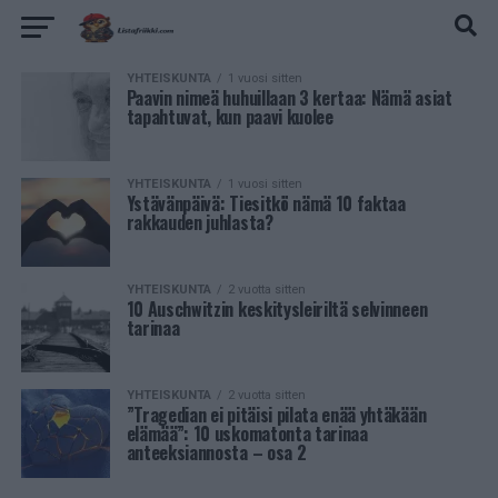
YHTEISKUNTA
1 vuosi sitten
Paavin nimeä huhuillaan 3 kertaa: Nämä asiat
tapahtuvat, kun paavi kuolee
YHTEISKUNTA
1 vuosi sitten
Ystävänpäivä: Tiesitkö nämä 10 faktaa
rakkauden juhlasta?
YHTEISKUNTA
2 vuotta sitten
10 Auschwitzin keskitysleiriltä selvinneen
tarinaa
YHTEISKUNTA
2 vuotta sitten
”Tragedian ei pitäisi pilata enää yhtäkään
elämää”: 10 uskomatonta tarinaa
anteeksiannosta – osa 2