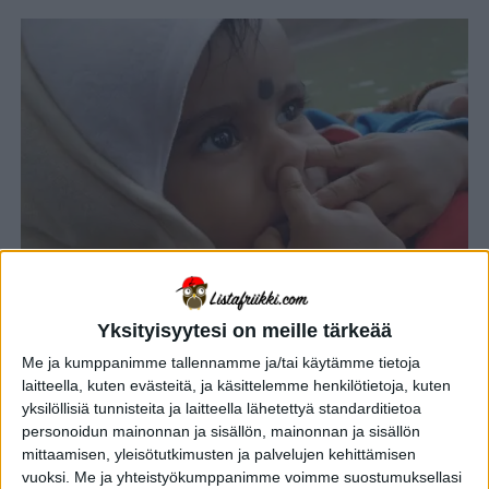
YHTEISKUNTA
2 vuotta sitten
Yksityisyytesi on meille tärkeää
Onko rään syöminen vaarallista? 8
Me ja kumppanimme tallennamme ja/tai käytämme tietoja
limaista räkäfaktaa flunssakauden
laitteella, kuten evästeitä, ja käsittelemme henkilötietoja, kuten
”iloksi”
yksilöllisiä tunnisteita ja laitteella lähetettyä standarditietoa
personoidun mainonnan ja sisällön, mainonnan ja sisällön
mittaamisen, yleisötutkimusten ja palvelujen kehittämisen
YHTEISKUNTA
2 vuotta sitten
vuoksi.
Me ja yhteistyökumppanimme voimme suostumuksellasi
10 uskomatonta tarinaa anteeksiannosta – osa