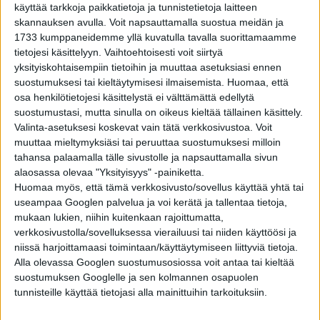
1
käyttää tarkkoja paikkatietoja ja tunnistetietoja laitteen
skannauksen avulla. Voit napsauttamalla suostua meidän ja
1733 kumppaneidemme yllä kuvatulla tavalla suorittamaamme
tietojesi käsittelyyn. Vaihtoehtoisesti voit siirtyä
YHTEISKUNTA
2 vuotta sitten
Jeffrey Dahmer sanoi tyrineensä oikein huolella:
yksityiskohtaisempiin tietoihin ja muuttaa asetuksiasi ennen
10 historiallista vähättelyn huippua – osa 2
suostumuksesi tai kieltäytymisesi ilmaisemista.
Huomaa, että
osa henkilötietojesi käsittelystä ei välttämättä edellytä
suostumustasi, mutta sinulla on oikeus kieltää tällainen käsittely.
YHTEISKUNTA
2 vuotta sitten
Valinta-asetuksesi koskevat vain tätä verkkosivustoa. Voit
Ei syytä paniikkiin! 10 historiallista vähättelyn
muuttaa mieltymyksiäsi tai peruuttaa suostumuksesi milloin
huippua – osa 1
tahansa palaamalla tälle sivustolle ja napsauttamalla sivun
alaosassa olevaa "Yksityisyys" -painiketta.
Huomaa myös, että tämä verkkosivusto/sovellus käyttää yhtä tai
YHTEISKUNTA
2 vuotta sitten
Miksi loppiaista vietetään ja miten sitä
useampaa Googlen palvelua ja voi kerätä ja tallentaa tietoja,
juhlistetaan ympäri maailman?
mukaan lukien, niihin kuitenkaan rajoittumatta,
verkkosivustolla/sovelluksessa vierailuusi tai niiden käyttöösi ja
niissä harjoittamaasi toimintaan/käyttäytymiseen liittyviä tietoja.
Alla olevassa Googlen suostumusosiossa voit antaa tai kieltää
suostumuksen Googlelle ja sen kolmannen osapuolen
tunnisteille käyttää tietojasi alla mainittuihin tarkoituksiin.