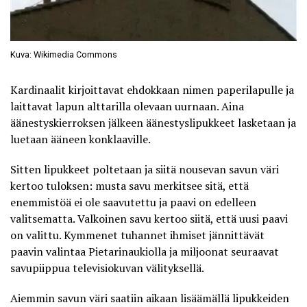
Kuva: Wikimedia Commons
Kardinaalit kirjoittavat ehdokkaan nimen paperilapulle ja
laittavat lapun alttarilla olevaan uurnaan. Aina
äänestyskierroksen jälkeen äänestyslipukkeet lasketaan ja
luetaan ääneen konklaaville.
Sitten lipukkeet poltetaan ja siitä nousevan savun väri
kertoo tuloksen: musta savu merkitsee sitä, että
enemmistöä ei ole saavutettu ja paavi on edelleen
valitsematta. Valkoinen savu kertoo siitä, että uusi paavi
on valittu. Kymmenet tuhannet ihmiset jännittävät
paavin valintaa Pietarinaukiolla ja miljoonat seuraavat
savupiippua televisiokuvan välityksellä.
Aiemmin savun väri saatiin aikaan lisäämällä lipukkeiden