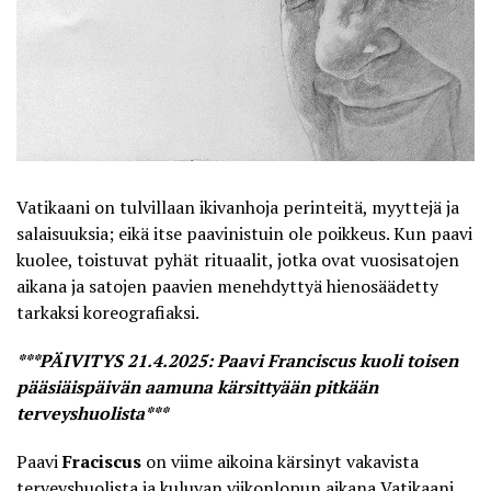
Vatikaani on tulvillaan ikivanhoja perinteitä, myyttejä ja
salaisuuksia; eikä itse paavinistuin ole poikkeus. Kun paavi
kuolee, toistuvat pyhät rituaalit, jotka ovat vuosisatojen
aikana ja satojen paavien menehdyttyä hienosäädetty
tarkaksi koreografiaksi.
***PÄIVITYS 21.4.2025: Paavi Franciscus kuoli toisen
pääsiäispäivän aamuna kärsittyään pitkään
terveyshuolista***
Paavi
Fraciscus
on viime aikoina kärsinyt vakavista
terveyshuolista ja kuluvan viikonlopun aikana Vatikaani