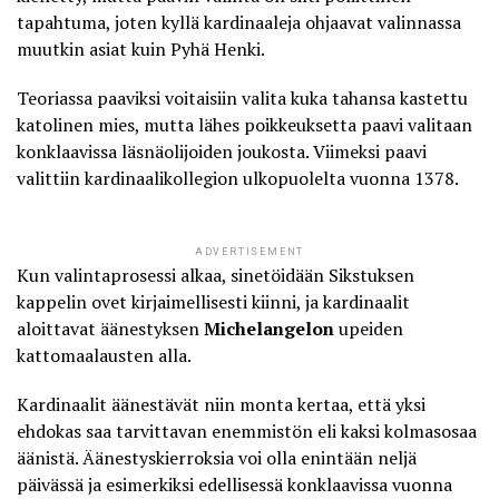
tapahtuma, joten kyllä kardinaaleja ohjaavat valinnassa
muutkin asiat kuin Pyhä Henki.
Teoriassa paaviksi voitaisiin valita kuka tahansa kastettu
katolinen mies, mutta lähes poikkeuksetta paavi valitaan
konklaavissa läsnäolijoiden joukosta. Viimeksi paavi
valittiin kardinaalikollegion ulkopuolelta vuonna 1378.
ADVERTISEMENT
Kun valintaprosessi alkaa, sinetöidään Sikstuksen
kappelin ovet kirjaimellisesti kiinni, ja kardinaalit
aloittavat äänestyksen
Michelangelon
upeiden
kattomaalausten alla
.
Kardinaalit äänestävät niin monta kertaa, että yksi
ehdokas saa tarvittavan enemmistön eli kaksi kolmasosaa
äänistä. Äänestyskierroksia voi olla enintään neljä
päivässä ja esimerkiksi edellisessä konklaavissa vuonna