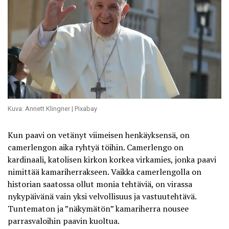
Kuva: Annett Klingner | Pixabay
Kun paavi on vetänyt viimeisen henkäyksensä, on
camerlengon aika ryhtyä töihin. Camerlengo on
kardinaali, katolisen kirkon korkea virkamies, jonka paavi
nimittää kamariherrakseen. Vaikka camerlengolla on
historian saatossa ollut monia tehtäviä, on virassa
nykypäivänä vain yksi velvollisuus ja vastuutehtävä.
Tuntematon ja ”näkymätön” kamariherra nousee
parrasvaloihin paavin kuoltua.