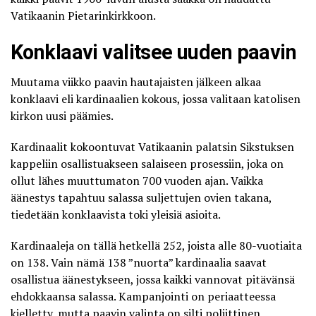
Vatikaanin Pietarinkirkkoon.
Konklaavi valitsee uuden paavin
Muutama viikko paavin hautajaisten jälkeen alkaa
konklaavi eli kardinaalien kokous, jossa valitaan katolisen
kirkon uusi päämies.
Kardinaalit kokoontuvat Vatikaanin palatsin Sikstuksen
kappeliin osallistuakseen salaiseen prosessiin, joka on
ollut lähes muuttumaton 700 vuoden ajan. Vaikka
äänestys tapahtuu salassa suljettujen ovien takana,
tiedetään konklaavista toki yleisiä asioita.
Kardinaaleja on tällä hetkellä 252
, joista alle 80-vuotiaita
on 138. Vain nämä 138 ”nuorta” kardinaalia saavat
osallistua äänestykseen, jossa kaikki vannovat pitävänsä
ehdokkaansa salassa. Kampanjointi on periaatteessa
kielletty, mutta paavin valinta on silti poliittinen