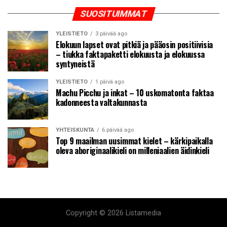
SUOSITUIMMAT
YLEISTIETO
3 päivää ago
Elokuun lapset ovat pitkiä ja pääosin positiivisia
– tiukka faktapaketti elokuusta ja elokuussa
syntyneistä
YLEISTIETO
1 päivä ago
Machu Picchu ja inkat – 10 uskomatonta faktaa
kadonneesta valtakunnasta
YHTEISKUNTA
6 päivää ago
Top 9 maailman uusimmat kielet – kärkipaikalla
oleva aboriginaalikieli on milleniaalien äidinkieli
Copyright © 2026 Listamedia