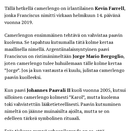
Tällä hetkellä camerlengo on irlantilainen
Kevin Farrell
,
jonka Franciscus nimitti virkaan helmikuun 14. päivänä
vuonna 2019.
Camerlengon ensimmäinen tehtävä on
vahvistaa paavin
kuolema
. Se tapahtuu kutsumalla tätä kolme kertaa
maallisella nimellä. Argentiinalaissyntyinen paavi
Franciscus on ristimänimeltään
Jorge Mario Bergoglio
,
joten camerlengo tulee huhuilemaan tälle kolme kertaa
”Jorge”. Jos ja kun vastausta ei kuulu, julistaa camerlengo
paavin kuolleeksi.
Kun paavi
Johannes Paavali II
kuoli vuonna 2005, kutsui
silloinen camerlengo kolmesti ”Karol”, mutta kuolema
toki vahvistettiin lääketieteellisesti. Paavin kutsuminen
nimeltä on jäänne muinaisilta ajoilta, mutta se on
edelleen tärkeä symbolinen rituaali.
Eräs tiukassa pysyvä urbaanilegenda on se, että