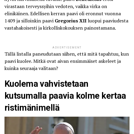
virastaan terveyssyihin vedoten, vaikka virka on
elinikäinen. Edellisen kerran paavi oli eronnut vuonna
1409 ja silloinkin paavi
Gregorius XII
luopui paaviudesta
vastahakoisesti ja kirkolliskokouksen painostamana.
ADVERTISEMENT
Tällä listalla paneudutaan siihen, että
mitä tapahtuu, kun
paavi kuolee
. Mitkä ovat aivan ensimmäiset askeleet ja
kuinka seuraaja valitaan?
Kuolema vahvistetaan
kutsumalla paavia kolme kertaa
ristimänimellä