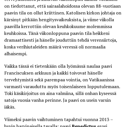
on tiedottanut, että sairaalahoidossa olevan 88-vuotiaan
paavin tila on ollut kriittinen. Katolisen kirkon johtaja on
kärsinyt pitkään hengitysvaikeuksista, ja viime viikolla
paavilla kerrottiin olevan keuhkokuume molemmissa
keuhkoissa. Tänä viikonloppuna paavin tila heikkeni
dramaattisesti ja hänelle jouduttiin tehdä verensiirtoja,
koska verihiutaleiden määrä veressä oli normaalia
alhaisempi.
Vaikka tässä ei tietenkään olla lyömässä naulaa paavi
Franciscuksen arkkuun ja kaikki toivovat hänelle
tervehtymistä sekä parempaa vointia, on Vatikaanissa
varmasti varauduttu myös toisenlaiseen lopputulemaan.
Toki käsikirjoitus on aina valmiina, sillä onhan kyseessä
satoja vuosia vanha perinne. Ja paavi on usein varsin
iäkäs.
Viimeksi paavin vaihtuminen tapahtui vuonna 2013 –
hyvin harvinaisella tavalla: paavi
Benedictus
erosi