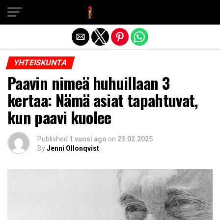
Exit mobile version
YHTEISKUNTA
Paavin nimeä huhuillaan 3
kertaa: Nämä asiat tapahtuvat,
kun paavi kuolee
Published
1 vuosi ago
on
23.02.2025
By
Jenni Ollonqvist