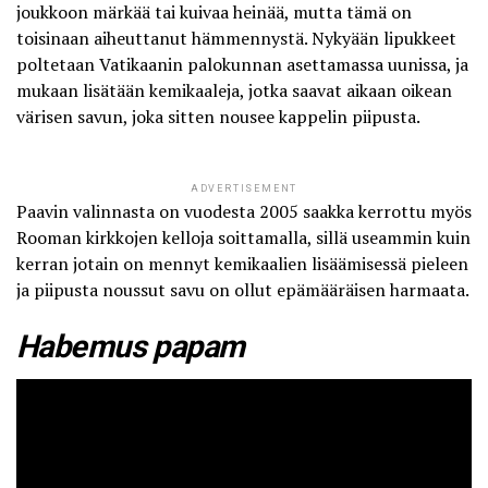
joukkoon märkää tai kuivaa heinää, mutta tämä on
toisinaan aiheuttanut hämmennystä. Nykyään lipukkeet
poltetaan Vatikaanin palokunnan asettamassa uunissa, ja
mukaan lisätään kemikaaleja, jotka saavat aikaan oikean
värisen savun, joka sitten nousee kappelin piipusta.
ADVERTISEMENT
Paavin valinnasta on vuodesta 2005 saakka kerrottu myös
Rooman kirkkojen kelloja soittamalla, sillä useammin kuin
kerran jotain on mennyt kemikaalien lisäämisessä pieleen
ja piipusta noussut savu on ollut epämääräisen harmaata.
Habemus papam