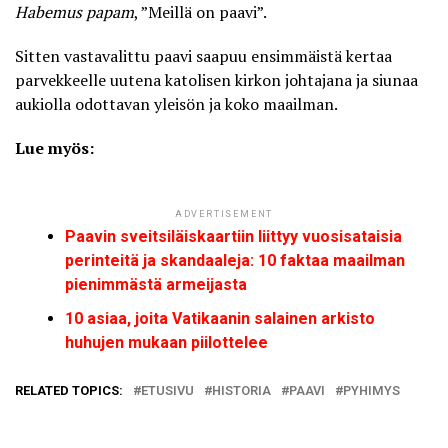
Habemus papam
, ”Meillä on paavi”.
Sitten vastavalittu paavi saapuu ensimmäistä kertaa
parvekkeelle uutena katolisen kirkon johtajana ja siunaa
aukiolla odottavan yleisön ja koko maailman.
Lue myös:
ADVERTISEMENT
Paavin sveitsiläiskaartiin liittyy vuosisataisia
perinteitä ja skandaaleja: 10 faktaa maailman
pienimmästä armeijasta
10 asiaa, joita Vatikaanin salainen arkisto
huhujen mukaan piilottelee
RELATED TOPICS:
ETUSIVU
HISTORIA
PAAVI
PYHIMYS