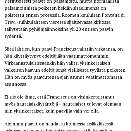
Perinteisesti paavit on palsamoitu, mutta normaalista
palsamoinnista poiketen heidän sisäelimensä on
poistettu ennen prosessia. Rooman
kuuluisan Fontana di
Trevi -suihkulähteen
vieressä sijaitsevassa kirkossa
säilytetään pyhäinjäännöksinä yli 20 entisen paavin
sydäntä.
Siitä lähtien, kun paavi Franciscus valittiin virkaansa, on
hän käyttäytynyt edeltäjiään vaatimattomammin.
Virkaanastujaisissaankin hän valitsi yksinkertaisen
valkoisen kaavun edeltäjiensä ylellisestä tyylistä poiketen.
Hän on myös paaviutensa ajan asunut vaatimattomassa
asunnossa.
Ei siis ole ihme, että
Franciscus on yksinkertaistanut
myös hautajaiskäytäntöjä
– hautajaiset tulevat olemaan
niin yksinkertaiset, kuin paavilla vain voi olla.
Aiemmin paavit on haudattu kolmessa sisäkkäisessä
arkussa, jotka on valmistettu sypressistä, lyijystä ja