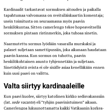
Kardinaalit tarkastavat sormuksen aitouden ja paikalla
tapahtumaa valvomassa on
sveitsiläiskaartin komentaja
;
usein toimitusta on seuraamassa myös paavin
henkilökuntaa. Sitten camerlengo tekee hopeaveitsellä
sormuksen pintaan ristinmerkin, joka tuhoaa sinetin.
Naarmutettu sormus lyödään vasaralla murskaksi ja
palaset suljetaan samettipussiin, joka aikanaan haudataan
paavin kanssa. Kun sormus on tuhottu, paavin
henkilökohtainen asunto tyhjennetään ja suljetaan.
Sinetöidyistä ovista ei ole sisälle asiaa kenelläkään ennen
kuin uusi paavi on valittu.
Valta siirtyy kardinaaleille
Kun paavi kuolee, siirtyy katolinen kirkko sedisvakanssiin
(lat.
sede vacante
) eli ”tyhjän paavinistuimen” aikaan.
Camerlengoa lukuunottamatta kaikki Vatikaanin korkea-