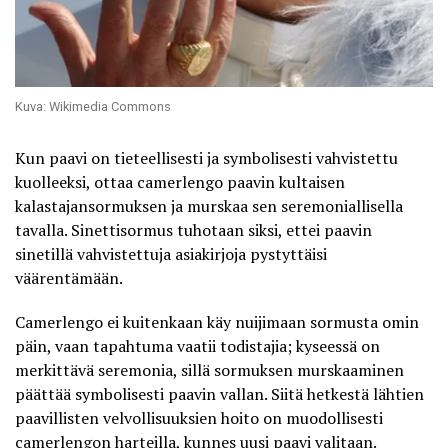
Kuva: Wikimedia Commons
Kun paavi on tieteellisesti ja symbolisesti vahvistettu
kuolleeksi, ottaa camerlengo paavin kultaisen
kalastajansormuksen ja murskaa sen seremoniallisella
tavalla. Sinettisormus tuhotaan siksi, ettei paavin
sinetillä vahvistettuja asiakirjoja pystyttäisi
väärentämään.
Camerlengo ei kuitenkaan käy nuijimaan sormusta omin
päin, vaan tapahtuma vaatii todistajia; kyseessä on
merkittävä seremonia, sillä sormuksen murskaaminen
päättää symbolisesti paavin vallan. Siitä hetkestä lähtien
paavillisten velvollisuuksien hoito on muodollisesti
camerlengon harteilla, kunnes uusi paavi valitaan.