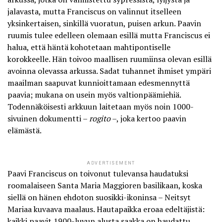
jalavasta, mutta Franciscus on valinnut itselleen
yksinkertaisen, sinkillä vuoratun, puisen arkun. Paavin
ruumis tulee edelleen olemaan esillä mutta Franciscus ei
halua, että häntä kohotetaan mahtipontiselle
korokkeelle. Hän toivoo maallisen ruumiinsa olevan esillä
avoinna olevassa arkussa. Sadat tuhannet ihmiset ympäri
maailman saapuvat kunnioittamaan edesmennyttä
paavia; mukana on usein myös valtionpäämiehiä.
Todennäköisesti arkkuun laitetaan myös noin 1000-
sivuinen dokumentti –
rogito
–, joka kertoo paavin
elämästä.
ADVERTISEMENT
Paavi Franciscus on toivonut tulevansa haudatuksi
roomalaiseen Santa Maria Maggioren basilikaan
, koska
siellä on hänen ehdoton suosikki-ikoninsa – Neitsyt
Mariaa kuvaava maalaus. Hautapaikka eroaa edeltäjistä:
kaikki paavit 1900-luvun alusta saakka on haudattu