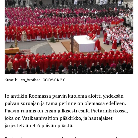
Kuva: blues_brother
|
CC BY-SA 2.0
Jo antiikin Roomassa paavin kuolema aloitti yhdeksän
päivän suruajan ja tämä perinne on olemassa edelleen.
Paavin ruumis on ensin julkisesti esillä Pietarinkirkossa,
joka on Vatikaanivaltion pääkirkko, ja hautajaiset
järjestetään 4-6 päivän päästä.