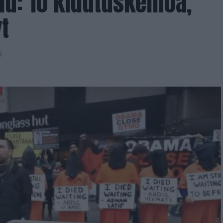
lu: 10 kidutuskeinoa,
yt
0