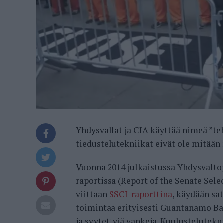
Yhdysvallat ja CIA käyttää nimeä ”te
tiedustelutekniikat eivät ole mitään
Vuonna 2014 julkaistussa Yhdysvalt
raportissa (Report of the Senate Se
viittaan
SSCI-raporttina
, käydään sa
toimintaa erityisesti Guantanamo Bayn
ja syytettyjä vankeja. Kuulustelutekn