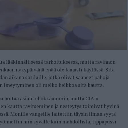
ua lääkinnällisessä tarkoituksessa, mutta ravinnon
nkaan nykypäivänä enää ole laajasti käytössä. Sitä
 aikana sotilaille, jotka olivat saaneet pahoja
 imeytyminen oli melko heikkoa sitä kautta.
ppa hoitaa asian tehokkaammin, mutta CIA:n
en kautta ravitseminen ja nesteytys toimivat hyvinä
sä. Monille vangeille laitettiin täysin ilman syytä
yönnettin niin syvälle kuin mahdollista, tippapussi