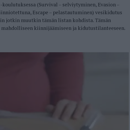
koulutuksessa (Survival – selviytyminen, Evasion –
iinniotettuna, Escape – pelastautuminen) vesikidutus
uin jotkin muutkin tämän listan kohdista. Tämän
a mahdolliseen kiinnijäämiseen ja kidutustilanteeseen.