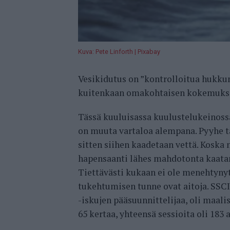
Kuva: Pete Linforth | Pixabay
Vesikidutus on ”kontrolloitua hukkum
kuitenkaan omakohtaisen kokemukse
Tässä kuuluisassa kuulustelukeinossa 
on muuta vartaloa alempana. Pyyhe tai
sitten siihen kaadetaan vettä. Koska
hapensaanti lähes mahdotonta kaatami
Tiettävästi kukaan ei ole menehtynyt
tukehtumisen tunne ovat aitoja. SSC
-iskujen pääsuunnittelijaa, oli maal
65 kertaa, yhteensä sessioita oli 183 