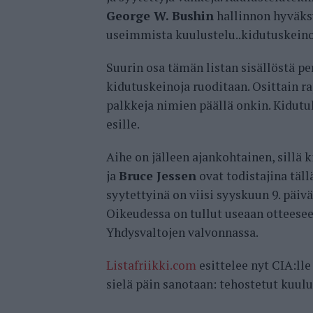
George W. Bushin
hallinnon hyväks
useimmista kuulustelu..kidutuskeinois
Suurin osa tämän listan sisällöstä pe
kidutuskeinoja ruoditaan. Osittain rap
palkkeja nimien päällä onkin. Kidutu
esille.
Aihe on jälleen ajankohtainen, sillä
ja
Bruce Jessen
ovat todistajina täll
syytettyinä on viisi syyskuun 9. päiv
Oikeudessa on tullut useaan otteeseen
Yhdysvaltojen valvonnassa.
Listafriikki.com
esittelee nyt CIA:lle
sielä päin sanotaan: tehostetut kuulu