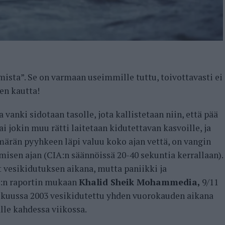
ista”. Se on varmaan useimmille tuttu, toivottavasti ei
n kautta!
vanki sidotaan tasolle, jota kallistetaan niin, että pää
 jokin muu rätti laitetaan kidutettavan kasvoille, ja
 märän pyyhkeen läpi valuu koko ajan vettä, on vangin
sen ajan (CIA:n säännöissä 20-40 sekuntia kerrallaan).
 vesikidutuksen aikana, mutta paniikki ja
I:n raportin mukaan
Khalid Sheik Mohammedia,
9/11
iskuussa 2003 vesikidutettu yhden vuorokauden aikana
alle kahdessa viikossa.