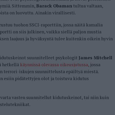
ymiä. Sittemmin,
Barack Obaman
tultua valtaan,
ta on luovuttu. Ainakin virallisesti.
rustuu tuohon SSCI-raporttiin, jossa näitä kamalia
ortti on siis julkinen, vaikka siellä paljon mustia
ksen laajuus ja hyväksyntä tulee kuitenkin oikein hyvin
 kidutuskeinot suunnitelleet psykologit
James Mitchell
ä hetkellä
käynnissä olevassa oikeusjutussa
, jossa
än terrori-iskujen suunnittelusta epäiltyä miestä.
 esiin pidätettyjen olot ja toistuva kidutus
 varta vasten suunnitellut kidutuskeinot, tai niin kuin
stelutekniikat.