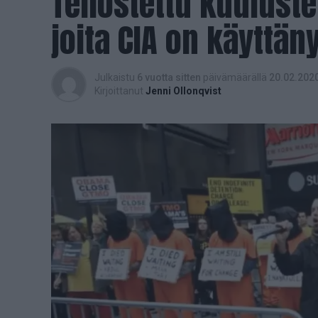
Tehostettu kuuluste
joita CIA on käyttän
Julkaistu
6 vuotta sitten
päivämäärällä
20.02.202
Kirjoittanut
Jenni Ollonqvist