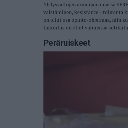
Yhdysvaltojen armeijan omassa SERE-
väistäminen, Resistance – toiminta k
on ollut osa opinto-ohjelmaa, niin k
tarkoitus on ollut valmistaa sotilait
Peräruiskeet