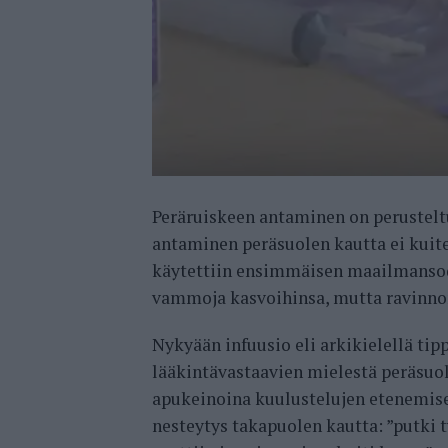
Peräruiskeen antaminen on perustelt
antaminen peräsuolen kautta ei kuite
käytettiin ensimmäisen maailmansodan
vammoja kasvoihinsa, mutta ravinnon
Nykyään infuusio eli arkikielellä ti
lääkintävastaavien mielestä peräsuol
apukeinoina kuulustelujen etenemises
nesteytys takapuolen kautta: ”putki t