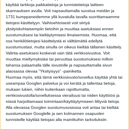
käyttää tarkkoja paikkatietoja ja tunnistetietoja laitteen
YLEISTIETO
1 vuosi sitten
skannauksen avulla. Voit napsauttamalla suostua meidän ja
15 sanaa, joita ei voi kääntää muille kielille –
ainakaan järkevästi!
1731 kumppaneidemme yllä kuvatulla tavalla suorittamaamme
tietojesi käsittelyyn. Vaihtoehtoisesti voit siirtyä
yksityiskohtaisempiin tietoihin ja muuttaa asetuksiasi ennen
suostumuksesi tai kieltäytymisesi ilmaisemista.
Huomaa, että
YLEISTIETO
1 vuosi sitten
Fredrika Runeberg tunnetaan
osa henkilötietojesi käsittelystä ei välttämättä edellytä
runebergintorttujen luojana, mitä hän ei
suostumustasi, mutta sinulla on oikeus kieltää tällainen käsittely.
kuitenkaan ollut – Paljon muuta kylläkin!
Valinta-asetuksesi koskevat vain tätä verkkosivustoa. Voit
muuttaa mieltymyksiäsi tai peruuttaa suostumuksesi milloin
#VAINSUOMIJUTUT
2 vuotta sitten
tahansa palaamalla tälle sivustolle ja napsauttamalla sivun
10 erilaista teoriaa siitä, miksi Suomen nimi on
Suomi ja toisaalta taas Finland?
alaosassa olevaa "Yksityisyys" -painiketta.
Huomaa myös, että tämä verkkosivusto/sovellus käyttää yhtä tai
useampaa Googlen palvelua ja voi kerätä ja tallentaa tietoja,
mukaan lukien, niihin kuitenkaan rajoittumatta,
YLEISTIETO
2 vuotta sitten
Lukijoiden kysymyksiä: Onko isoisä vaarassa,
verkkosivustolla/sovelluksessa vierailuusi tai niiden käyttöösi ja
kun joku ottaa tilaisuudesta vaarin?
niissä harjoittamaasi toimintaan/käyttäytymiseen liittyviä tietoja.
Alla olevassa Googlen suostumusosiossa voit antaa tai kieltää
suostumuksen Googlelle ja sen kolmannen osapuolen
tunnisteille käyttää tietojasi alla mainittuihin tarkoituksiin.