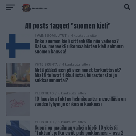
All posts tagged "suomen kieli"
#VAINSUOMIJUTUT
4 kuukautta sitten
Onko suomen kieli sittenkään niin vaikeaa?
Katso, meneekö ulkomaalaisten kieli solmuun
suomen kanssa!
YHTEISKUNTA
4 kuukautta sitten
Mitä pääsiäisen päivien nimet tarkoittavat?
Mistä tulevat tikkutiistai, kiirastorstai ja
sukkasunnuntai?
YLEISTIETO
6 kuukautta sitten
10 hauskaa faktaa helmikuusta: meneillään on
vuoden lyhyin ja erikoisin kuukausi
YLEISTIETO
9 kuukautta sitten
Suomi on maailman vaikein kieli: 10 yleistä
”faktaa”, jotka eivät pidä paikkaansa – osa 2