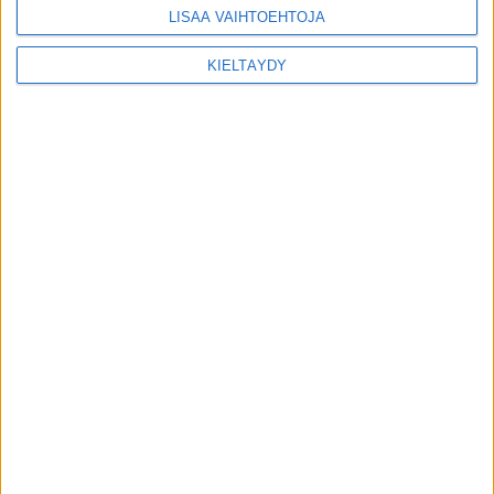
LISÄÄ VAIHTOEHTOJA
KIELTÄYDY
MIKÄ LISTAFRIIKKI?
HALUATKO MAINOSTAJAKSI LISTAFRIIKKIIN?
TIETOSUOJA JA EVÄSTEET
OTA YHTEYTTÄ