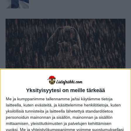
Yksityisyytesi on meille tärkeää
Me ja kumppanimme tallennamme ja/tai käytämme tietoja
YHTEISKUNTA
10 kuukautta sitten
Mitä eri kielillä sanotaan, kun sataa
laitteella, kuten evästeitä, ja käsittelemme henkilötietoja, kuten
yksilöllisiä tunnisteita ja laitteella lähetettyä standarditietoa
kaatamalla? Suomalainen sutkautus
personoidun mainonnan ja sisällön, mainonnan ja sisällön
vie auttamatta voiton!
mittaamisen, yleisötutkimusten ja palvelujen kehittämisen
vuoksi.
Me ja yhteistyökumppanimme voimme suostumuksellasi