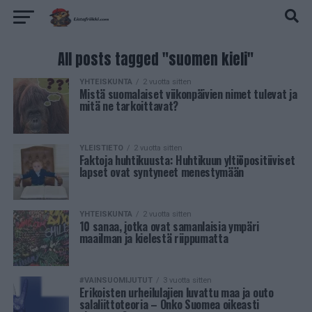
All posts tagged "suomen kieli"
YHTEISKUNTA
2 vuotta sitten
Mistä suomalaiset viikonpäivien nimet tulevat ja
mitä ne tarkoittavat?
YLEISTIETO
2 vuotta sitten
Faktoja huhtikuusta: Huhtikuun yltiöpositiiviset
lapset ovat syntyneet menestymään
YHTEISKUNTA
2 vuotta sitten
10 sanaa, jotka ovat samanlaisia ympäri
maailman ja kielestä riippumatta
#VAINSUOMIJUTUT
3 vuotta sitten
Erikoisten urheilulajien luvattu maa ja outo
salaliittoteoria – Onko Suomea oikeasti