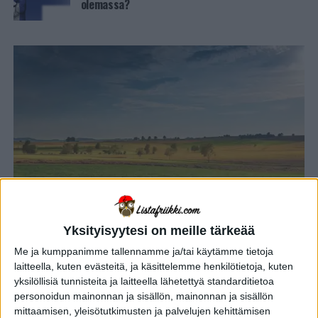
olemassa?
Yksityisyytesi on meille tärkeää
YLEISTIETO
3 vuotta sitten
Me ja kumppanimme tallennamme ja/tai käytämme tietoja
Tiesitkö, että kesäkuu ei ole saanut
laitteella, kuten evästeitä, ja käsittelemme henkilötietoja, kuten
nimeään vuodenajan mukaan? Jos
yksilöllisiä tunnisteita ja laitteella lähetettyä standarditietoa
näin olisi, niin nyt olisi meneillään
personoidun mainonnan ja sisällön, mainonnan ja sisällön
suvikuu
mittaamisen, yleisötutkimusten ja palvelujen kehittämisen