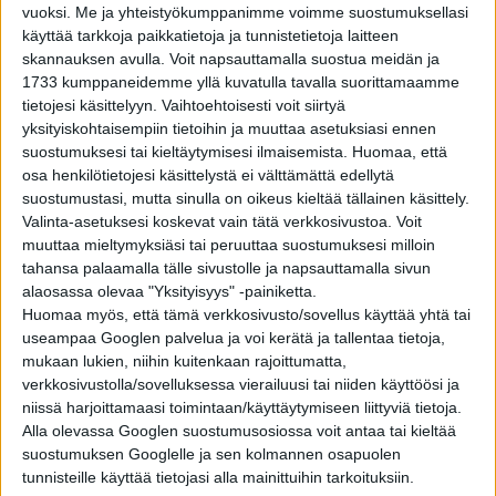
vuoksi.
Me ja yhteistyökumppanimme voimme suostumuksellasi
käyttää tarkkoja paikkatietoja ja tunnistetietoja laitteen
skannauksen avulla. Voit napsauttamalla suostua meidän ja
YLEISTIETO
3 vuotta sitten
Kun mennään hippulat vinkuen, niin vinkuuko
1733 kumppaneidemme yllä kuvatulla tavalla suorittamaamme
silloin rattaiden koristeet, kengännauhat vai
tietojesi käsittelyyn. Vaihtoehtoisesti voit siirtyä
kivekset?
yksityiskohtaisempiin tietoihin ja muuttaa asetuksiasi ennen
suostumuksesi tai kieltäytymisesi ilmaisemista.
Huomaa, että
#VAINSUOMIJUTUT
4 vuotta sitten
osa henkilötietojesi käsittelystä ei välttämättä edellytä
Suomessa saa liputtaa aina, kun siltä tuntuu: 10
kiinnostavaa ja hauskaa faktaa Suomesta
suostumustasi, mutta sinulla on oikeus kieltää tällainen käsittely.
Valinta-asetuksesi koskevat vain tätä verkkosivustoa. Voit
muuttaa mieltymyksiäsi tai peruuttaa suostumuksesi milloin
tahansa palaamalla tälle sivustolle ja napsauttamalla sivun
YLEISTIETO
4 vuotta sitten
Faktoja ja hömppää lokakuusta: Lokakuun
alaosassa olevaa "Yksityisyys" -painiketta.
vallankumous ei ollutkaan lokakuussa!?
Huomaa myös, että tämä verkkosivusto/sovellus käyttää yhtä tai
useampaa Googlen palvelua ja voi kerätä ja tallentaa tietoja,
mukaan lukien, niihin kuitenkaan rajoittumatta,
YLEISTIETO
4 vuotta sitten
verkkosivustolla/sovelluksessa vierailuusi tai niiden käyttöösi ja
Kumpiko on virallista ja hyvää suomen kieltä:
Viro vai Eesti?
niissä harjoittamaasi toimintaan/käyttäytymiseen liittyviä tietoja.
Alla olevassa Googlen suostumusosiossa voit antaa tai kieltää
suostumuksen Googlelle ja sen kolmannen osapuolen
tunnisteille käyttää tietojasi alla mainittuihin tarkoituksiin.