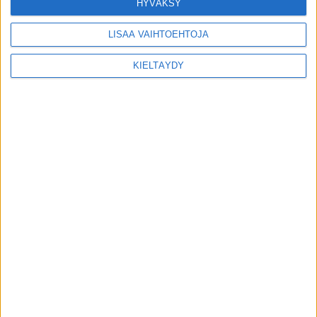
LATAA LISÄÄ LISTOJA
HYVÄKSY
LISÄÄ VAIHTOEHTOJA
KIELTÄYDY
MIKÄ LISTAFRIIKKI?
HALUATKO MAINOSTAJAKSI LISTAFRIIKKIIN?
TIETOSUOJA JA EVÄSTEET
OTA YHTEYTTÄ