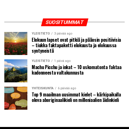
SUOSITUIMMAT
YLEISTIETO
3 päivää ago
Elokuun lapset ovat pitkiä ja pääosin positiivisia
– tiukka faktapaketti elokuusta ja elokuussa
syntyneistä
YLEISTIETO
1 päivä ago
Machu Picchu ja inkat – 10 uskomatonta faktaa
kadonneesta valtakunnasta
YHTEISKUNTA
6 päivää ago
Top 9 maailman uusimmat kielet – kärkipaikalla
oleva aboriginaalikieli on milleniaalien äidinkieli