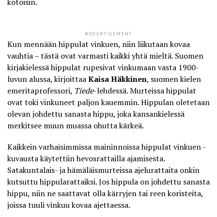
kotoisin.
ADVERTISEMENT
Kun mennään hippulat vinkuen, niin liikutaan kovaa
vauhtia – tästä ovat varmasti kaikki yhtä mieltä. Suomen
kirjakielessä
hippulat rupesivat vinkumaan
vasta 1900-
luvun alussa, kirjoittaa
Kaisa Häkkinen
, suomen kielen
emeritaprofessori,
Tiede
-lehdessä. Murteissa hippulat
ovat toki vinkuneet paljon kauemmin. Hippulan oletetaan
olevan johdettu sanasta hippu, joka kansankielessä
merkitsee muun muassa ohutta kärkeä.
Kaikkein varhaisimmissa maininnoissa hippulat vinkuen -
kuvausta käytettiin hevosrattailla ajamisesta.
Satakuntalais- ja hämäläismurteissa ajelurattaita onkin
kutsuttu hippularattaiksi. Jos hippula on johdettu sanasta
hippu, niin ne saattavat olla kärryjen tai reen koristeita,
joissa tuuli vinkuu kovaa ajettaessa.