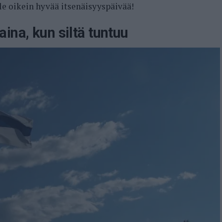
lle oikein hyvää itsenäisyyspäivää!
ina, kun siltä tuntuu