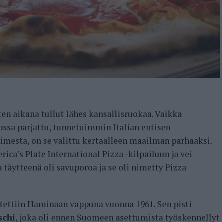
 aikana tullut lähes kansallisruokaa. Vaikka
ossa parjattu, tunnetuimmin Italian entisen
imesta, on se valittu kertaalleen maailman parhaaksi.
ica’s Plate International Pizza -kilpailuun ja vei
 täytteenä oli savuporoa ja se oli nimetty Pizza
tettiin Haminaan vappuna vuonna 1961. Sen pisti
schi
, joka oli ennen Suomeen asettumista työskennellyt