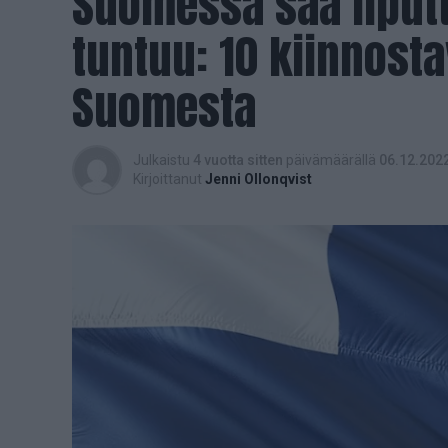
Suomessa saa liputt
tuntuu: 10 kiinnost
Suomesta
Julkaistu
4 vuotta sitten
päivämäärällä
06.12.202
Kirjoittanut
Jenni Ollonqvist