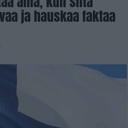
aa aina, kun siltä
avaa ja hauskaa faktaa
2