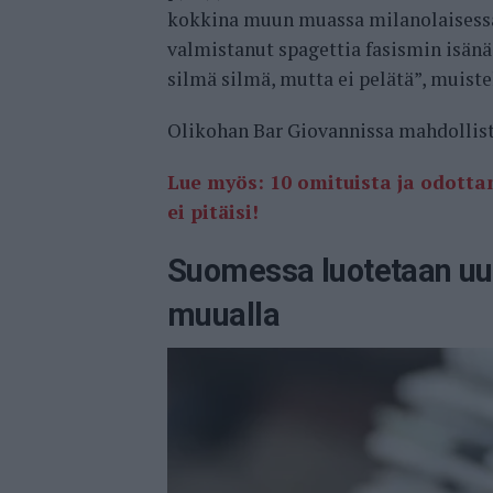
kokkina muun muassa milanolaisessa 
valmistanut spagettia fasismin isänä
silmä silmä, mutta ei pelätä”, muist
Olikohan Bar Giovannissa mahdollist
Lue myös: 10 omituista ja odotta
ei pitäisi!
Suomessa luotetaan uu
muualla