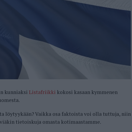
en kunniaksi
Listafriikki
kokosi kasaan kymmenen
Suomesta.
 löytyykään? Vaikka osa faktoista voi olla tuttuja, niin
äviäkin tietoiskuja omasta kotimaastamme.