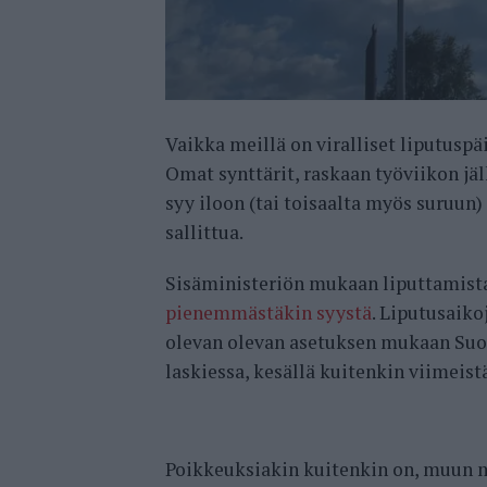
Vaikka meillä on viralliset liputuspä
Omat synttärit, raskaan työviikon jä
syy iloon (tai toisaalta myös suruun
sallittua.
Sisäministeriön mukaan liputtamista 
pienemmästäkin syystä
. Liputusaiko
olevan olevan asetuksen mukaan Suom
laskiessa, kesällä kuitenkin viimeist
Poikkeuksiakin kuitenkin on, muun mu