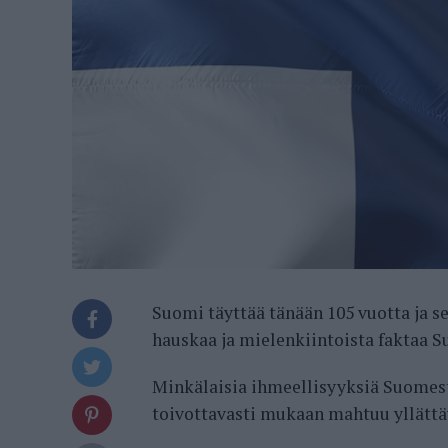
Suomi täyttää tänään 105 vuotta ja s
hauskaa ja mielenkiintoista faktaa 
Minkälaisia ihmeellisyyksiä Suomesta
toivottavasti mukaan mahtuu yllätt