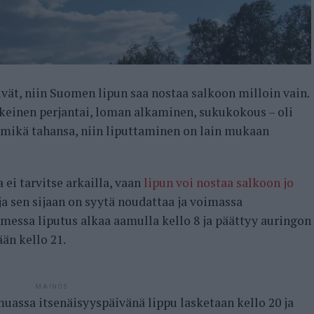
ivät, niin Suomen lipun saa nostaa salkoon milloin vain.
lkeinen perjantai, loman alkaminen, sukukokous – oli
) mikä tahansa, niin liputtaminen on lain mukaan
ei tarvitse arkailla, vaan
lipun voi nostaa salkoon jo
ja sen sijaan on syytä noudattaa ja voimassa
essa liputus alkaa aamulla kello 8 ja päättyy auringon
ään kello 21.
MAINOS
assa itsenäisyyspäivänä lippu lasketaan kello 20 ja