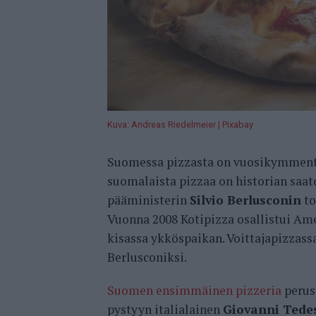
Kuva: Andreas Riedelmeier | Pixabay
Suomessa pizzasta on vuosikymmenten
suomalaista pizzaa on historian saat
pääministerin
Silvio Berlusconin
to
Vuonna 2008 Kotipizza osallistui Amer
kisassa ykköspaikan. Voittajapizzassa
Berlusconiksi.
Suomen ensimmäinen pizzeria
perus
pystyyn italialainen
Giovanni Tede