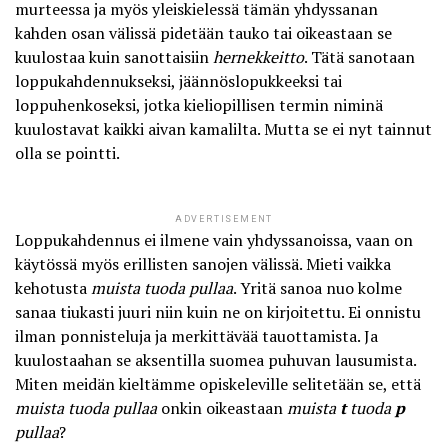
murteessa ja myös yleiskielessä tämän yhdyssanan
kahden osan välissä pidetään tauko tai oikeastaan se
kuulostaa kuin sanottaisiin
hernekkeitto
. Tätä sanotaan
loppukahdennukseksi
, jäännöslopukkeeksi tai
loppuhenkoseksi, jotka kieliopillisen termin niminä
kuulostavat kaikki aivan kamalilta. Mutta se ei nyt tainnut
olla se pointti.
ADVERTISEMENT
Loppukahdennus ei ilmene vain yhdyssanoissa, vaan on
käytössä myös erillisten sanojen välissä. Mieti vaikka
kehotusta
muista tuoda pullaa
. Yritä sanoa nuo kolme
sanaa tiukasti juuri niin kuin ne on kirjoitettu. Ei onnistu
ilman ponnisteluja ja merkittävää tauottamista. Ja
kuulostaahan se aksentilla suomea puhuvan lausumista.
Miten meidän kieltämme opiskeleville selitetään se, että
muista tuoda pullaa
onkin oikeastaan
muista
t
tuoda
p
pullaa
?