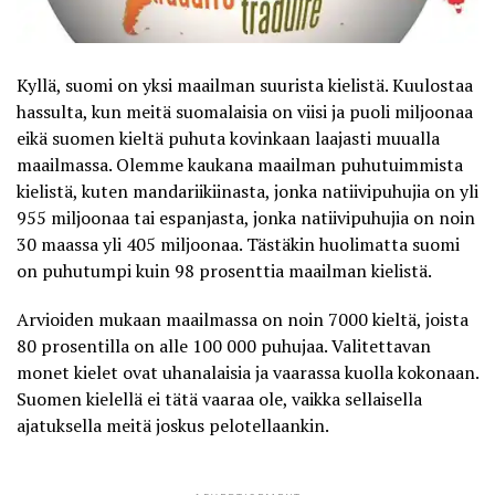
Kyllä, suomi on
yksi maailman suurista kielistä
. Kuulostaa
hassulta, kun meitä suomalaisia on viisi ja puoli miljoonaa
eikä suomen kieltä puhuta kovinkaan laajasti muualla
maailmassa. Olemme kaukana maailman puhutuimmista
kielistä, kuten mandariikiinasta, jonka natiivipuhujia on yli
955 miljoonaa tai espanjasta, jonka natiivipuhujia on noin
30 maassa yli 405 miljoonaa. Tästäkin huolimatta suomi
on puhutumpi kuin 98 prosenttia maailman kielistä.
Arvioiden mukaan maailmassa on noin 7000 kieltä, joista
80 prosentilla on alle 100 000 puhujaa. Valitettavan
monet kielet ovat uhanalaisia ja vaarassa kuolla kokonaan.
Suomen kielellä ei tätä vaaraa ole, vaikka sellaisella
ajatuksella meitä joskus pelotellaankin.