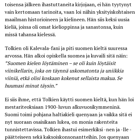
toisensa jälkeen ihastuttaneita kirjojaan, ei hän tyytynyt
vain kertomaan tarinoita, vaan loi niihin yksityiskohtaisen
maailman historioineen ja kielineen. Hän siis keksi uusia
kieliä, joissa oli omat kielioppinsa ja sanastonsa, kuin
missä tahansa kielessä.
Tolkien oli Kalevala-fani ja piti suomen kieltä suuressa
arvossa. Hän alkoi opiskella suomea ja kuvaili sitä näin:
”Suomen kielen löytäminen – se oli kuin löytäisit
viinikellarin, joka on täynnä uskomatonta ja uniikkia
viiniä, etkä olisi koskaan kokenut sellaista makua. Se
huumasi minut täysin.”
Ei siis ihme, että Tolkien käytti suomen kieltä, kun hän loi
mestariteoksiaan 1900-luvun alkuvuosikymmeninä.
Suomi toimi pohjana haltiakieli quenyaan ja vaikka sitä ei
nyt suoraan osaisikaan lukea, on monia rakenteita
tunnistettavissa. Tolkien ihastui esimerkiksi -nen ja -lle -
päätteiseen sekä kaksoiskonsonantteihin. Jos quenyaan