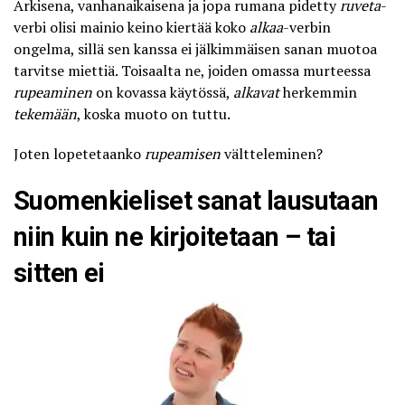
Arkisena, vanhanaikaisena ja jopa rumana pidetty
ruveta
-
verbi olisi mainio keino kiertää koko
alkaa
-verbin
ongelma, sillä sen kanssa ei jälkimmäisen sanan muotoa
tarvitse miettiä. Toisaalta ne, joiden omassa murteessa
rupeaminen
on kovassa käytössä,
alkavat
herkemmin
tekemään
, koska muoto on tuttu.
Joten lopetetaanko
rupeamisen
vältteleminen?
Suomenkieliset sanat lausutaan
niin kuin ne kirjoitetaan – tai
sitten ei