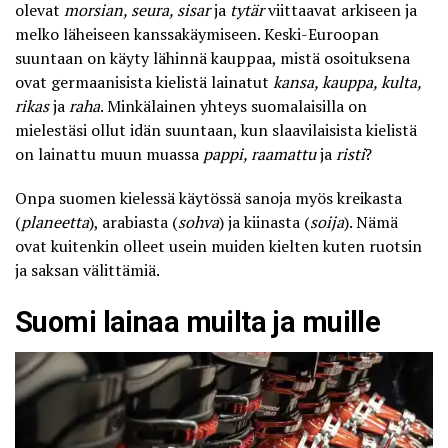
olevat
morsian, seura, sisar
ja
tytär
viittaavat arkiseen ja
melko läheiseen kanssakäymiseen. Keski-Euroopan
suuntaan on käyty lähinnä kauppaa, mistä osoituksena
ovat germaanisista kielistä lainatut
kansa, kauppa, kulta,
rikas
ja
raha
. Minkälainen yhteys suomalaisilla on
mielestäsi ollut idän suuntaan, kun slaavilaisista kielistä
on lainattu muun muassa
pappi, raamattu
ja
risti
?
Onpa suomen kielessä käytössä sanoja myös kreikasta
(
planeetta
), arabiasta (
sohva
) ja kiinasta (
soija
). Nämä
ovat kuitenkin olleet usein muiden kielten kuten ruotsin
ja saksan välittämiä.
Suomi lainaa muilta ja muille