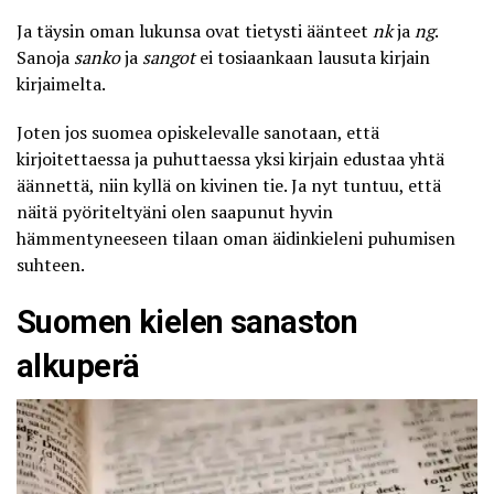
Ja täysin oman lukunsa ovat tietysti äänteet
nk
ja
ng
.
Sanoja
sanko
ja
sangot
ei tosiaankaan lausuta kirjain
kirjaimelta.
Joten jos suomea opiskelevalle sanotaan, että
kirjoitettaessa ja puhuttaessa yksi kirjain edustaa yhtä
äännettä, niin kyllä on kivinen tie. Ja nyt tuntuu, että
näitä pyöriteltyäni olen saapunut hyvin
hämmentyneeseen tilaan oman äidinkieleni puhumisen
suhteen.
Suomen kielen sanaston
alkuperä