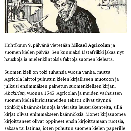
Huhtikuun 9. päivänä vietetään
Mikael Agricolan
ja
suomen kielen päivää. Sen kunniaksi
Listafriikki
jakaa nyt
hauskoja ja mielenkiintoisia faktoja suomen kielestä.
Suomen kieli on toki tuhansia vuosia vanha, mutta
Agricola laittoi puhutun kielen kirjalliseen muotoon ja
julkaisi ensimmäisen painetun suomenkielisen kirjan,
Abckirian
, vuonna 1543. Agricolan ja muiden varhaisten
suomen kieltä kirjoittaneiden tekstit olivat täynnä
tönkköjä käännöslainoja ja vieraita lauserakenteita, sillä
kirjat olivat enimmäkseen käännöksiä. Monet kirjasuomea
kirjoittaneet olivat oppineet ensin kirjoittamaan ruotsia,
saksaa tai latinaa, joten puhutun suomen kielen paperille