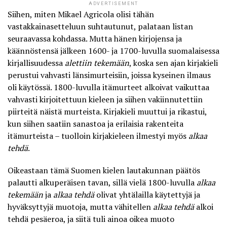
ADVERTISEMENT
Siihen, miten Mikael Agricola olisi tähän
vastakkainasetteluun suhtautunut, palataan listan
seuraavassa kohdassa. Mutta hänen kirjojensa ja
käännöstensä jälkeen 1600- ja 1700-luvulla suomalaisessa
kirjallisuudessa
alettiin tekemään
, koska sen ajan kirjakieli
perustui vahvasti länsimurteisiin, joissa kyseinen ilmaus
oli käytössä. 1800-luvulla itämurteet alkoivat vaikuttaa
vahvasti kirjoitettuun kieleen ja siihen vakiinnutettiin
piirteitä näistä murteista. Kirjakieli muuttui ja rikastui,
kun siihen saatiin sanastoa ja erilaisia rakenteita
itämurteista – tuolloin kirjakieleen ilmestyi myös
alkaa
tehdä
.
Oikeastaan tämä Suomen kielen lautakunnan päätös
palautti alkuperäisen tavan, sillä vielä 1800-luvulla
alkaa
tekemään
ja
alkaa tehdä
olivat yhtälailla käytettyjä ja
hyväksyttyjä muotoja, mutta vähitellen
alkaa tehdä
alkoi
tehdä pesäeroa, ja siitä tuli ainoa oikea muoto