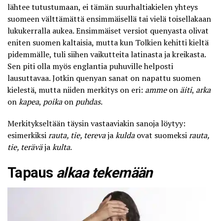
lähtee tutustumaan, ei tämän suurhaltiakielen yhteys
suomeen välttämättä ensimmäisellä tai vielä toisellakaan
lukukerralla aukea. Ensimmäiset versiot quenyasta olivat
eniten suomen kaltaisia, mutta kun Tolkien kehitti kieltä
pidemmälle, tuli siihen vaikutteita latinasta ja kreikasta.
Sen piti olla myös englantia puhuville helposti
lausuttavaa. Jotkin quenyan sanat on napattu suomen
kielestä, mutta niiden merkitys on eri:
amme
on
äiti
,
arka
on
kapea
,
poika
on
puhdas
.
Merkitykseltään täysin vastaaviakin sanoja löytyy:
esimerkiksi
rauta, tie, tereva
ja
kulda
ovat suomeksi
rauta,
tie, terävä
ja
kulta
.
Tapaus
alkaa tekemään