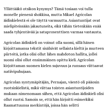
Yllättääkö otsikon kysymys? Tämä tosiaan voi tulla
monelle pienenä shokkina, mutta
Mikael Agricolan
äidinkielestä ei ole täyttä varmuutta
. Asiantuntijat ovat
mielipiteissään jakautuneita, eikä tähän tietenkään enää
saada tyhjentävää ja sataprosenttisen varmaa vastausta.
Agricolan äidinkieli on voinut olla suomi, sillä hänen
kirjoittamansa tekstit sisälsivät sellaista kieltä ja murteen
piirteitä, jotka olisi ollut lähes mahdoton hallita, jollei
suomi olisi ollut ensimmäinen opittu kieli. Agricolan
kirjoittaman suomen kielen sujuvuus ja runsaus viittaavat
natiivipuhujaan.
Agricolan syntymäpitäjän, Pernajan, väestö oli pääosin
ruotsinkielistä, mikä viittaa toisten asiantuntijoiden
mukaan nimenomaan siihen, että Agricolan äidinkieli olisi
ollut ruotsi. Samoin se, että hän kirjoitti esimerkiksi
Raamattuunsa merkintöjä, joissa hän selitti