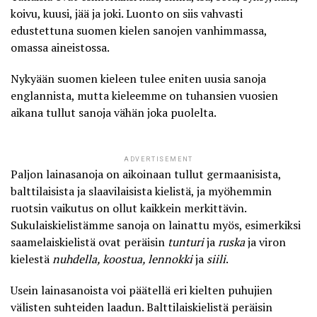
koivu, kuusi, jää ja joki. Luonto on siis vahvasti
edustettuna suomen kielen sanojen vanhimmassa,
omassa aineistossa.
Nykyään suomen kieleen tulee eniten uusia sanoja
englannista, mutta kieleemme on tuhansien vuosien
aikana tullut sanoja vähän joka puolelta.
ADVERTISEMENT
Paljon lainasanoja on aikoinaan tullut germaanisista,
balttilaisista ja slaavilaisista kielistä, ja myöhemmin
ruotsin vaikutus on ollut kaikkein merkittävin.
Sukulaiskielistämme sanoja on lainattu myös, esimerkiksi
saamelaiskielistä ovat peräisin
tunturi
ja
ruska
ja viron
kielestä
nuhdella, koostua, lennokki
ja
siili
.
Usein lainasanoista voi päätellä eri kielten puhujien
välisten suhteiden laadun. Balttilaiskielistä peräisin