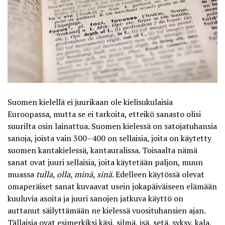
Suomen kielellä ei juurikaan ole kielisukulaisia
Euroopassa, mutta se ei tarkoita, etteikö
sanasto olisi
suurilta osin lainattua
. Suomen kielessä on satojatuhansia
sanoja, joista vain 300–400 on sellaisia, joita on käytetty
suomen kantakielessä, kantauralissa. Toisaalta nämä
sanat ovat juuri sellaisia, joita käytetään paljon, muun
muassa
tulla, olla, minä, sinä
. Edelleen käytössä olevat
omaperäiset sanat kuvaavat usein jokapäiväiseen elämään
kuuluvia asoita ja juuri sanojen jatkuva käyttö on
auttanut säilyttämään ne kielessä vuosituhansien ajan.
Tällaisia ovat esimerkiksi käsi, silmä, isä, setä, syksy, kala,