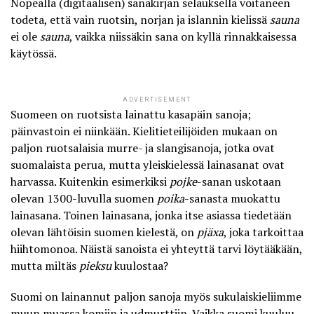
Nopealla (digitaalisen) sanakirjan selauksella voitaneen
todeta, että vain ruotsin, norjan ja islannin kielissä
sauna
ei ole
sauna
, vaikka niissäkin sana on kyllä rinnakkaisessa
käytössä.
ADVERTISEMENT
Suomeen on ruotsista lainattu kasapäin sanoja;
päinvastoin ei niinkään. Kielitieteilijöiden mukaan on
paljon ruotsalaisia murre- ja slangisanoja, jotka ovat
suomalaista perua, mutta yleiskielessä lainasanat ovat
harvassa. Kuitenkin esimerkiksi
pojke
-sanan uskotaan
olevan 1300-luvulla suomen
poika
-sanasta muokattu
lainasana. Toinen lainasana, jonka itse asiassa tiedetään
olevan lähtöisin suomen kielestä, on
pjäxa
, joka tarkoittaa
hiihtomonoa. Näistä sanoista ei yhteyttä tarvi löytääkään,
mutta miltäs
pieksu
kuulostaa?
Suomi on lainannut paljon sanoja
myös sukulaiskieliimme
muun muassa komiin ja udmurttiin. Vaikka suomi kuuluu