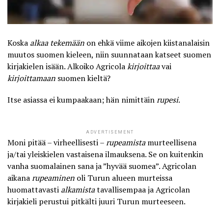
Koska
alkaa tekemään
on ehkä viime aikojen kiistanalaisin
muutos suomen kieleen, niin suunnataan katseet suomen
kirjakielen isään. Alkoiko Agricola
kirjoittaa
vai
kirjoittamaan
suomen kieltä?
Itse asiassa ei kumpaakaan; hän nimittäin
rupesi
.
ADVERTISEMENT
Moni pitää – virheellisesti –
rupeamista
murteellisena
ja/tai yleiskielen vastaisena ilmauksena. Se on kuitenkin
vanha suomalainen sana ja ”hyvää suomea”. Agricolan
aikana
rupeaminen
oli Turun alueen murteissa
huomattavasti
alkamista
tavallisempaa ja Agricolan
kirjakieli perustui pitkälti juuri Turun murteeseen.