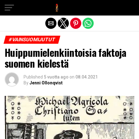
Exit mobile version
#VAINSUOMIJUTUT
Huippumielenkiintoisia faktoja
suomen kielestä
Published
5 vuotta ago
on
08.04.2021
By
Jenni Ollonqvist