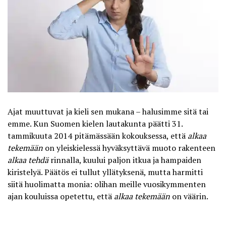
Ajat muuttuvat ja kieli sen mukana – halusimme sitä tai
emme. Kun Suomen kielen lautakunta päätti 31.
tammikuuta 2014 pitämässään kokouksessa, että
alkaa
tekemään
on yleiskielessä hyväksyttävä muoto
rakenteen
alkaa tehdä
rinnalla, kuului paljon itkua ja hampaiden
kiristelyä. Päätös ei tullut yllätyksenä, mutta harmitti
siitä huolimatta monia: olihan meille vuosikymmenten
ajan kouluissa opetettu, että
alkaa tekemään
on väärin.