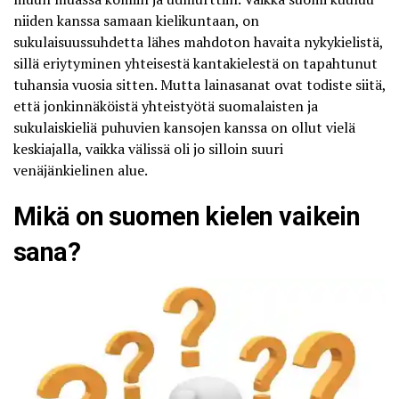
niiden kanssa samaan kielikuntaan, on
sukulaisuussuhdetta lähes mahdoton havaita nykykielistä,
sillä eriytyminen yhteisestä kantakielestä on tapahtunut
tuhansia vuosia sitten. Mutta lainasanat ovat todiste siitä,
että jonkinnäköistä yhteistyötä suomalaisten ja
sukulaiskieliä puhuvien kansojen kanssa on ollut vielä
keskiajalla, vaikka välissä oli jo silloin suuri
venäjänkielinen alue.
Mikä on suomen kielen vaikein
sana?