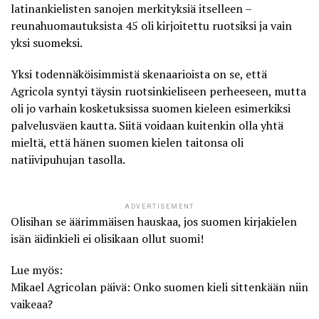
latinankielisten sanojen merkityksiä itselleen –
reunahuomautuksista 45 oli kirjoitettu ruotsiksi ja vain
yksi suomeksi.
Yksi todennäköisimmistä skenaarioista on se, että
Agricola syntyi täysin ruotsinkieliseen perheeseen, mutta
oli jo varhain kosketuksissa suomen kieleen esimerkiksi
palvelusväen kautta. Siitä voidaan kuitenkin olla yhtä
mieltä, että hänen suomen kielen taitonsa oli
natiivipuhujan tasolla.
ADVERTISEMENT
Olisihan se äärimmäisen hauskaa, jos suomen kirjakielen
isän äidinkieli ei olisikaan ollut suomi!
Lue myös:
Mikael Agricolan päivä: Onko suomen kieli sittenkään niin
vaikeaa?