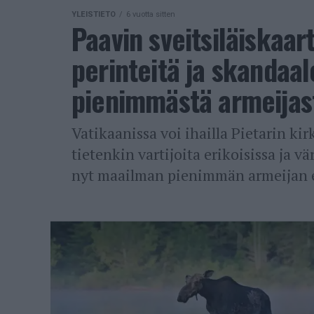
YLEISTIETO
6 vuotta sitten
Paavin sveitsiläiskaart
perinteitä ja skandaa
pienimmästä armeijas
Vatikaanissa voi ihailla Pietarin kir
tietenkin vartijoita erikoisissa ja v
nyt maailman pienimmän armeijan eli