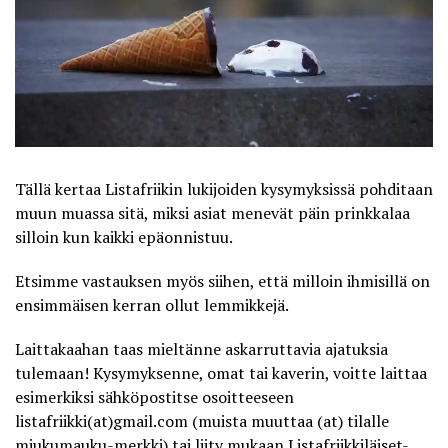
Tällä kertaa
Listafriikin
lukijoiden kysymyksissä pohditaan
muun muassa sitä, miksi asiat menevät päin prinkkalaa
silloin kun kaikki epäonnistuu.
Etsimme vastauksen myös siihen, että milloin ihmisillä on
ensimmäisen kerran ollut lemmikkejä.
Laittakaahan taas mieltänne askarruttavia ajatuksia
tulemaan! Kysymyksenne, omat tai kaverin, voitte laittaa
esimerkiksi sähköpostitse osoitteeseen
listafriikki(at)gmail.com (muista muuttaa (at) tilalle
miukumauku-merkki) tai liity mukaan
Listafriikkiläiset-