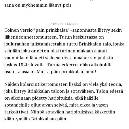
sana on myöhemmin jäänyt pois.
ADVERTISEMENT
Toinen versio ”päin prinkkalaa” -sanonnasta liittyy sekin
liikenneonnettomuuteen. Turun keskustassa on
joulurauhan julistamisestakin tuttu Brinkkalan talo, jonka
seinään joku onneton olisi tarinan mukaan ajanut
vaunuillaan lähdettyään suurista maaherran juhlista
joskus 1820-luvulla. Tarina ei kerro, oliko alkoholilla
osuutta asiaan. Mutta päin prinkkalaa meni!
Näiden kolarointikertomusten lisäksi on vielä yksi teoria,
joka liittyy Brinkkalan taloon ja sotaväkeen. Talon edessä
on aikoinaan pidetty harjoituksia, eikä kaikille
sotamiehille ollut aivan selvää, mitä oikea ja vasen
tarkoittivat. Niinpä sotaväen harjoituksissa käskettiin
kääntymään Brinkkalaan päin.