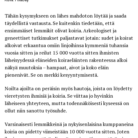
Tähän kysymykseen on lähes mahdoton löytää ja saada
täydellistä vastausta. Se kuitenkin tiedetään, että
ensimmäiset lemmikit olivat koiria
. Arkeologiset ja
geneettiset tutkimukset paljastavat jotain: sudet ja koirat
alkoivat erkaantua omiin linjoihinsa kymmeniä tuhansia
vuosia sitten ja reilut 15 000 vuotta sitten ihmisten
läheisyydessä eläneiden koiraeläinten rakenteessa alkoi
näkyä muutoksia – hampaat, aivot ja koko eläin
pienenivät. Se on merkki kesyyntymisestä.
Noilta ajoilta on peräisin myös hautoja, joista on löydetty
vieretysten ihmisiä ja koiria. Se viittaa jo hyvinkin
läheiseen yhteyteen, mutta todennäköisesti kyseessä on
ollut niin sanottu työsuhde.
Varsinaisesti lemmikkeinä ja nykyisenlaisina kumppaneina
koiria on pidetty viimeistään 10 000 vuotta sitten. Joten