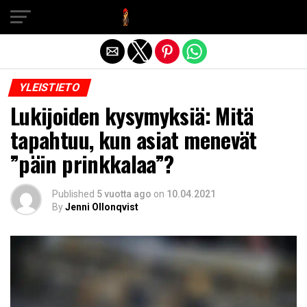
Exit mobile version
YLEISTIETO
Lukijoiden kysymyksiä: Mitä
tapahtuu, kun asiat menevät
”päin prinkkalaa”?
Published
5 vuotta ago
on
10.04.2021
By
Jenni Ollonqvist