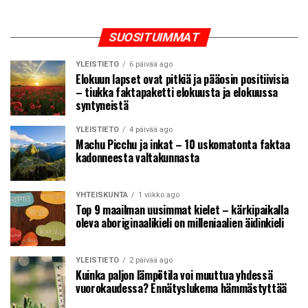
SUOSITUIMMAT
YLEISTIETO
6 päivää ago
Elokuun lapset ovat pitkiä ja pääosin positiivisia
– tiukka faktapaketti elokuusta ja elokuussa
syntyneistä
YLEISTIETO
4 päivää ago
Machu Picchu ja inkat – 10 uskomatonta faktaa
kadonneesta valtakunnasta
YHTEISKUNTA
1 viikko ago
Top 9 maailman uusimmat kielet – kärkipaikalla
oleva aboriginaalikieli on milleniaalien äidinkieli
YLEISTIETO
2 päivää ago
Kuinka paljon lämpötila voi muuttua yhdessä
vuorokaudessa? Ennätyslukema hämmästyttää