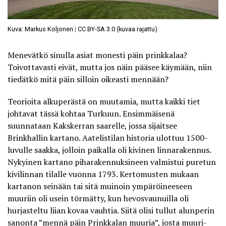
Kuva: Markus Koljonen
|
CC BY-SA 3.0 (kuvaa rajattu)
Menevätkö sinulla asiat monesti päin prinkkalaa?
Toivottavasti eivät, mutta jos näin pääsee käymään, niin
tiedätkö mitä päin silloin oikeasti mennään?
Teorioita alkuperästä on muutamia, mutta
kaikki tiet
johtavat tässä kohtaa Turkuun
. Ensimmäisenä
suunnataan Kakskerran saarelle, jossa sijaitsee
Brinkhallin kartano
. Aatelistilan historia ulottuu 1500-
luvulle saakka, jolloin paikalla oli kivinen linnarakennus.
Nykyinen kartano piharakennuksineen valmistui puretun
kivilinnan tilalle vuonna 1793. Kertomusten mukaan
kartanon seinään tai sitä muinoin ympäröineeseen
muuriin oli usein törmätty, kun hevosvaunuilla oli
hurjasteltu liian kovaa vauhtia. Siitä olisi tullut alunperin
sanonta ”mennä päin Prinkkalan muuria”, josta muuri-