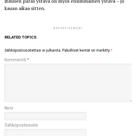
ihmisen paras ystävä oli myös ensimmäinen ystävä – jo
kauan aikaa sitten.
ADVERTISEMENT
RELATED TOPICS:
Sähköpostiosoitettasi ei julkaista.
Pakolliset kentät on merkitty
*
Kommentti
*
Nimi
Sähköpostiosoite