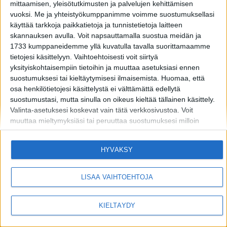
mittaamisen, yleisötutkimusten ja palvelujen kehittämisen
vuoksi.
Me ja yhteistyökumppanimme voimme suostumuksellasi
käyttää tarkkoja paikkatietoja ja tunnistetietoja laitteen
skannauksen avulla. Voit napsauttamalla suostua meidän ja
1733 kumppaneidemme yllä kuvatulla tavalla suorittamaamme
tietojesi käsittelyyn. Vaihtoehtoisesti voit siirtyä
yksityiskohtaisempiin tietoihin ja muuttaa asetuksiasi ennen
suostumuksesi tai kieltäytymisesi ilmaisemista.
Huomaa, että
osa henkilötietojesi käsittelystä ei välttämättä edellytä
suostumustasi, mutta sinulla on oikeus kieltää tällainen käsittely.
Valinta-asetuksesi koskevat vain tätä verkkosivustoa. Voit
muuttaa mieltymyksiäsi tai peruuttaa suostumuksesi milloin
MIKÄ LISTAFRIIKKI?
HALUATKO MAINOSTAJAKSI LISTAFRIIKKIIN?
tahansa palaamalla tälle sivustolle ja napsauttamalla sivun
TIETOSUOJA JA EVÄSTEET
OTA YHTEYTTÄ
alaosassa olevaa "Yksityisyys" -painiketta.
HYVÄKSY
Huomaa myös, että tämä verkkosivusto/sovellus käyttää yhtä tai
useampaa Googlen palvelua ja voi kerätä ja tallentaa tietoja,
mukaan lukien, niihin kuitenkaan rajoittumatta,
LISÄÄ VAIHTOEHTOJA
Copyright © 2026 Listamedia
verkkosivustolla/sovelluksessa vierailuusi tai niiden käyttöösi ja
niissä harjoittamaasi toimintaan/käyttäytymiseen liittyviä tietoja.
KIELTÄYDY
Alla olevassa Googlen suostumusosiossa voit antaa tai kieltää
suostumuksen Googlelle ja sen kolmannen osapuolen
tunnisteille käyttää tietojasi alla mainittuihin tarkoituksiin.