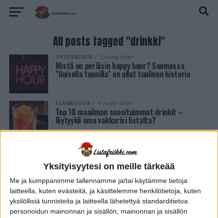
All posts tagged "drinkki"
YHTEISKUNTA
2 vuotta sitten
Mistä on peräisin happy hour? Suomessa
”iloisella tunnilla” on ollut tuulinen historia
ELÄMÄNTAPA
4 vuotta sitten
Top 10 maailman suosituimmat drinkit –
löytyykö oma vakkarisi listalta?
Yksityisyytesi on meille tärkeää
Me ja kumppanimme tallennamme ja/tai käytämme tietoja
laitteella, kuten evästeitä, ja käsittelemme henkilötietoja, kuten
yksilöllisiä tunnisteita ja laitteella lähetettyä standarditietoa
personoidun mainonnan ja sisällön, mainonnan ja sisällön