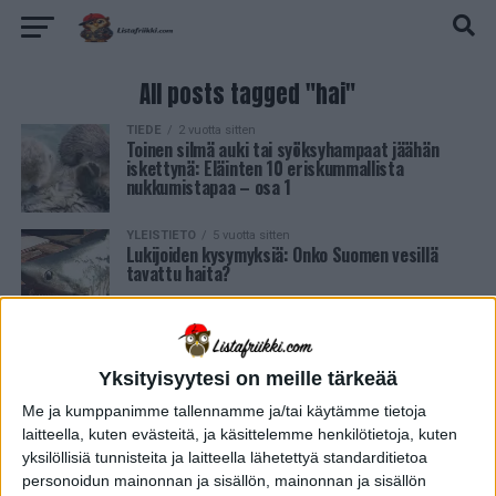
All posts tagged "hai"
TIEDE
2 vuotta sitten
Toinen silmä auki tai syöksyhampaat jäähän
iskettynä: Eläinten 10 eriskummallista
nukkumistapaa – osa 1
YLEISTIETO
5 vuotta sitten
Lukijoiden kysymyksiä: Onko Suomen vesillä
tavattu haita?
Yksityisyytesi on meille tärkeää
Me ja kumppanimme tallennamme ja/tai käytämme tietoja
laitteella, kuten evästeitä, ja käsittelemme henkilötietoja, kuten
yksilöllisiä tunnisteita ja laitteella lähetettyä standarditietoa
personoidun mainonnan ja sisällön, mainonnan ja sisällön