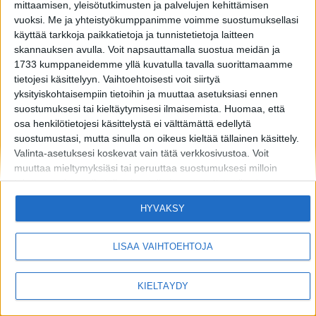
mittaamisen, yleisötutkimusten ja palvelujen kehittämisen
vuoksi.
Me ja yhteistyökumppanimme voimme suostumuksellasi
käyttää tarkkoja paikkatietoja ja tunnistetietoja laitteen
skannauksen avulla. Voit napsauttamalla suostua meidän ja
1733 kumppaneidemme yllä kuvatulla tavalla suorittamaamme
tietojesi käsittelyyn. Vaihtoehtoisesti voit siirtyä
yksityiskohtaisempiin tietoihin ja muuttaa asetuksiasi ennen
suostumuksesi tai kieltäytymisesi ilmaisemista.
Huomaa, että
osa henkilötietojesi käsittelystä ei välttämättä edellytä
suostumustasi, mutta sinulla on oikeus kieltää tällainen käsittely.
Valinta-asetuksesi koskevat vain tätä verkkosivustoa. Voit
muuttaa mieltymyksiäsi tai peruuttaa suostumuksesi milloin
MIKÄ LISTAFRIIKKI?
HALUATKO MAINOSTAJAKSI LISTAFRIIKKIIN?
tahansa palaamalla tälle sivustolle ja napsauttamalla sivun
TIETOSUOJA JA EVÄSTEET
OTA YHTEYTTÄ
alaosassa olevaa "Yksityisyys" -painiketta.
HYVÄKSY
Huomaa myös, että tämä verkkosivusto/sovellus käyttää yhtä tai
useampaa Googlen palvelua ja voi kerätä ja tallentaa tietoja,
mukaan lukien, niihin kuitenkaan rajoittumatta,
LISÄÄ VAIHTOEHTOJA
Copyright © 2026 Listamedia
verkkosivustolla/sovelluksessa vierailuusi tai niiden käyttöösi ja
niissä harjoittamaasi toimintaan/käyttäytymiseen liittyviä tietoja.
KIELTÄYDY
Alla olevassa Googlen suostumusosiossa voit antaa tai kieltää
suostumuksen Googlelle ja sen kolmannen osapuolen
tunnisteille käyttää tietojasi alla mainittuihin tarkoituksiin.