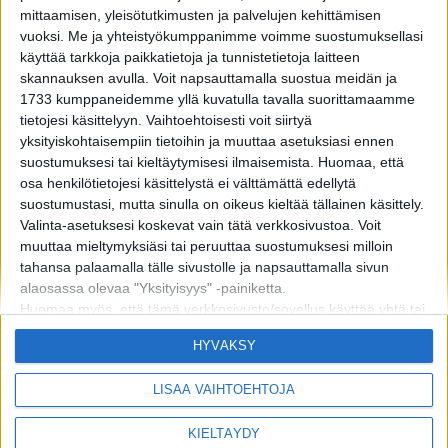
mittaamisen, yleisötutkimusten ja palvelujen kehittämisen
vuoksi.
Me ja yhteistyökumppanimme voimme suostumuksellasi
käyttää tarkkoja paikkatietoja ja tunnistetietoja laitteen
skannauksen avulla. Voit napsauttamalla suostua meidän ja
1733 kumppaneidemme yllä kuvatulla tavalla suorittamaamme
tietojesi käsittelyyn. Vaihtoehtoisesti voit siirtyä
yksityiskohtaisempiin tietoihin ja muuttaa asetuksiasi ennen
suostumuksesi tai kieltäytymisesi ilmaisemista.
Huomaa, että
osa henkilötietojesi käsittelystä ei välttämättä edellytä
suostumustasi, mutta sinulla on oikeus kieltää tällainen käsittely.
Valinta-asetuksesi koskevat vain tätä verkkosivustoa. Voit
muuttaa mieltymyksiäsi tai peruuttaa suostumuksesi milloin
tahansa palaamalla tälle sivustolle ja napsauttamalla sivun
alaosassa olevaa "Yksityisyys" -painiketta.
Huomaa myös, että tämä verkkosivusto/sovellus käyttää yhtä tai
useampaa Googlen palvelua ja voi kerätä ja tallentaa tietoja,
MIKÄ LISTAFRIIKKI?
HALUATKO MAINOSTAJAKSI LISTAFRIIKKIIN?
HYVÄKSY
mukaan lukien, niihin kuitenkaan rajoittumatta,
TIETOSUOJA JA EVÄSTEET
OTA YHTEYTTÄ
verkkosivustolla/sovelluksessa vierailuusi tai niiden käyttöösi ja
LISÄÄ VAIHTOEHTOJA
niissä harjoittamaasi toimintaan/käyttäytymiseen liittyviä tietoja.
Alla olevassa Googlen suostumusosiossa voit antaa tai kieltää
KIELTÄYDY
suostumuksen Googlelle ja sen kolmannen osapuolen
Copyright © 2026 Listamedia