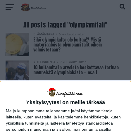
All posts tagged "olympiamitali"
ELÄMÄNTAPA
6 kuukautta sitten
Eikö olympiakulta ole kultaa!? Mistä
materiaaleista olympiamitalit oikein
valmistetaan?
YHTEISKUNTA
7 kuukautta sitten
10 kultamitalin arvoista koskettavaa tarinaa
menneistä olympialaisista – osa 1
YLEISTIETO
5 vuotta sitten
Olympiakulta ei olekaan kultaa! Mistä
materiaaleista olympiamitalit oikein
Yksityisyytesi on meille tärkeää
valmistetaan?
Me ja kumppanimme tallennamme ja/tai käytämme tietoja
laitteella, kuten evästeitä, ja käsittelemme henkilötietoja, kuten
yksilöllisiä tunnisteita ja laitteella lähetettyä standarditietoa
personoidun mainonnan ja sisällön, mainonnan ja sisällön