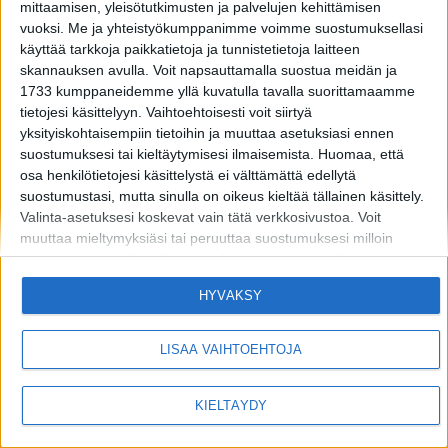
mittaamisen, yleisötutkimusten ja palvelujen kehittämisen
vuoksi.
Me ja yhteistyökumppanimme voimme suostumuksellasi
käyttää tarkkoja paikkatietoja ja tunnistetietoja laitteen
skannauksen avulla. Voit napsauttamalla suostua meidän ja
1733 kumppaneidemme yllä kuvatulla tavalla suorittamaamme
tietojesi käsittelyyn. Vaihtoehtoisesti voit siirtyä
yksityiskohtaisempiin tietoihin ja muuttaa asetuksiasi ennen
MIKÄ LISTAFRIIKKI?
HALUATKO MAINOSTAJAKSI LISTAFRIIKKIIN?
suostumuksesi tai kieltäytymisesi ilmaisemista.
Huomaa, että
osa henkilötietojesi käsittelystä ei välttämättä edellytä
TIETOSUOJA JA EVÄSTEET
OTA YHTEYTTÄ
suostumustasi, mutta sinulla on oikeus kieltää tällainen käsittely.
Valinta-asetuksesi koskevat vain tätä verkkosivustoa. Voit
muuttaa mieltymyksiäsi tai peruuttaa suostumuksesi milloin
Copyright © 2026 Listamedia
tahansa palaamalla tälle sivustolle ja napsauttamalla sivun
alaosassa olevaa "Yksityisyys" -painiketta.
HYVÄKSY
Huomaa myös, että tämä verkkosivusto/sovellus käyttää yhtä tai
useampaa Googlen palvelua ja voi kerätä ja tallentaa tietoja,
mukaan lukien, niihin kuitenkaan rajoittumatta,
LISÄÄ VAIHTOEHTOJA
verkkosivustolla/sovelluksessa vierailuusi tai niiden käyttöösi ja
niissä harjoittamaasi toimintaan/käyttäytymiseen liittyviä tietoja.
KIELTÄYDY
Alla olevassa Googlen suostumusosiossa voit antaa tai kieltää
suostumuksen Googlelle ja sen kolmannen osapuolen
tunnisteille käyttää tietojasi alla mainittuihin tarkoituksiin.