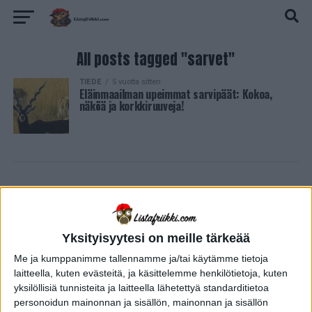
All posts tagged "sarvet"
TIEDE
5 vuotta sitten
Eläinmaailman upeimmat sarvipäät: Kokoa,
näköä ja korkkiruuveja!
Yksityisyytesi on meille tärkeää
Me ja kumppanimme tallennamme ja/tai käytämme tietoja
laitteella, kuten evästeitä, ja käsittelemme henkilötietoja, kuten
yksilöllisiä tunnisteita ja laitteella lähetettyä standarditietoa
personoidun mainonnan ja sisällön, mainonnan ja sisällön