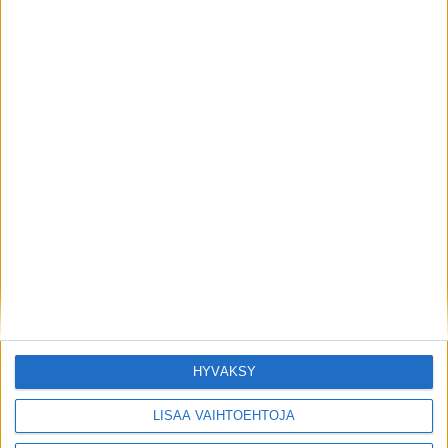
ELÄMÄNTAPA
4 vuotta sitten
Näin pääset eroon krapulasta! 10
”parasta” keinoa kautta aikojen
LATAA LISÄÄ LISTOJA
HYVÄKSY
LISÄÄ VAIHTOEHTOJA