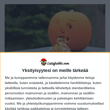
Yksityisyytesi on meille tärkeää
ELÄMÄNTAPA
4 vuotta sitten
10 järjetöntä ruokahaastetta, joiden
Me ja kumppanimme tallennamme ja/tai käytämme tietoja
laitteella, kuten evästeitä, ja käsittelemme henkilötietoja, kuten
päihittämiseen harva kykenee – osa
yksilöllisiä tunnisteita ja laitteella lähetettyä standarditietoa
2
personoidun mainonnan ja sisällön, mainonnan ja sisällön
mittaamisen, yleisötutkimusten ja palvelujen kehittämisen
vuoksi.
Me ja yhteistyökumppanimme voimme suostumuksellasi
ELÄMÄNTAPA
4 vuotta sitten
10 älytöntä ruokahaastetta: Näissä mätöissä ei
käyttää tarkkoja paikkatietoja ja tunnistetietoja laitteen