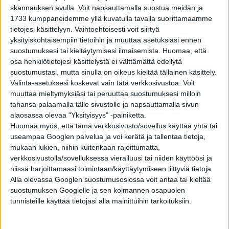
ole mitään järkeä – osa 1
skannauksen avulla. Voit napsauttamalla suostua meidän ja
1733 kumppaneidemme yllä kuvatulla tavalla suorittamaamme
tietojesi käsittelyyn. Vaihtoehtoisesti voit siirtyä
ELÄMÄNTAPA
4 vuotta sitten
yksityiskohtaisempiin tietoihin ja muuttaa asetuksiasi ennen
Top 10 maailman tulisimmat chilit ja muita
suostumuksesi tai kieltäytymisesi ilmaisemista.
Huomaa, että
polttavia chilifaktoja
osa henkilötietojesi käsittelystä ei välttämättä edellytä
suostumustasi, mutta sinulla on oikeus kieltää tällainen käsittely.
Valinta-asetuksesi koskevat vain tätä verkkosivustoa. Voit
ELÄMÄNTAPA
4 vuotta sitten
Top 10 pahimmat huvipuisto-onnettomuudet
muuttaa mieltymyksiäsi tai peruuttaa suostumuksesi milloin
tahansa palaamalla tälle sivustolle ja napsauttamalla sivun
alaosassa olevaa "Yksityisyys" -painiketta.
Huomaa myös, että tämä verkkosivusto/sovellus käyttää yhtä tai
ELÄMÄNTAPA
4 vuotta sitten
useampaa Googlen palvelua ja voi kerätä ja tallentaa tietoja,
Top 10 vanhimmat yleisurheilun
mukaan lukien, niihin kuitenkaan rajoittumatta,
maailmanennätykset – tullaanko näitä koskaan
verkkosivustolla/sovelluksessa vierailuusi tai niiden käyttöösi ja
rikkomaan?
niissä harjoittamaasi toimintaan/käyttäytymiseen liittyviä tietoja.
Alla olevassa Googlen suostumusosiossa voit antaa tai kieltää
suostumuksen Googlelle ja sen kolmannen osapuolen
tunnisteille käyttää tietojasi alla mainittuihin tarkoituksiin.