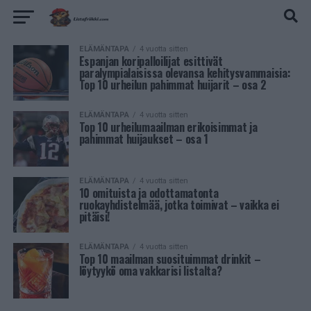
ELÄMÄNTAPA
4 vuotta sitten
Espanjan koripalloilijat esittivät
paralympialaisissa olevansa kehitysvammaisia:
Top 10 urheilun pahimmat huijarit – osa 2
ELÄMÄNTAPA
4 vuotta sitten
Top 10 urheilumaailman erikoisimmat ja
pahimmat huijaukset – osa 1
ELÄMÄNTAPA
4 vuotta sitten
10 omituista ja odottamatonta
ruokayhdistelmää, jotka toimivat – vaikka ei
pitäisi!
ELÄMÄNTAPA
4 vuotta sitten
Top 10 maailman suosituimmat drinkit –
löytyykö oma vakkarisi listalta?