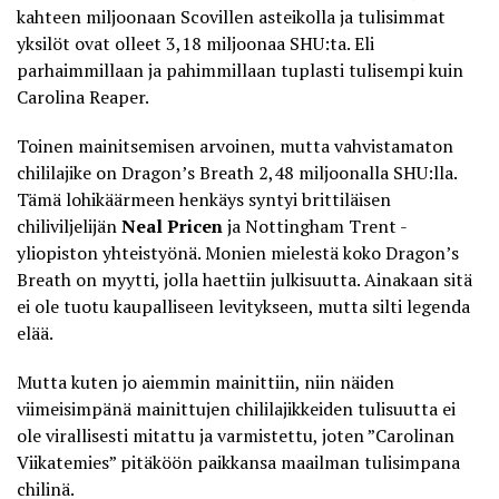
kahteen miljoonaan Scovillen asteikolla ja tulisimmat
yksilöt ovat olleet 3,18 miljoonaa SHU:ta. Eli
parhaimmillaan ja pahimmillaan tuplasti tulisempi kuin
Carolina Reaper.
Toinen mainitsemisen arvoinen, mutta vahvistamaton
chililajike on Dragon’s Breath 2,48 miljoonalla SHU:lla.
Tämä lohikäärmeen henkäys syntyi brittiläisen
chiliviljelijän
Neal Pricen
ja Nottingham Trent -
yliopiston yhteistyönä. Monien mielestä koko Dragon’s
Breath on myytti, jolla haettiin julkisuutta. Ainakaan sitä
ei ole tuotu kaupalliseen levitykseen, mutta silti legenda
elää.
Mutta kuten jo aiemmin mainittiin, niin näiden
viimeisimpänä mainittujen chililajikkeiden tulisuutta ei
ole virallisesti mitattu ja varmistettu, joten ”Carolinan
Viikatemies” pitäköön paikkansa maailman tulisimpana
chilinä.