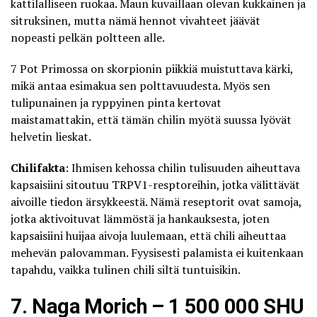
kattilalliseen ruokaa. Maun kuvaillaan olevan kukkainen ja
sitruksinen, mutta nämä hennot vivahteet jäävät
nopeasti pelkän poltteen alle.
7 Pot Primossa on skorpionin piikkiä muistuttava kärki,
mikä antaa esimakua sen polttavuudesta. Myös sen
tulipunainen ja ryppyinen pinta kertovat
maistamattakin, että tämän chilin myötä suussa lyövät
helvetin lieskat.
Chilifakta
: Ihmisen kehossa chilin tulisuuden aiheuttava
kapsaisiini sitoutuu TRPV1-resptoreihin, jotka välittävät
aivoille tiedon ärsykkeestä. Nämä reseptorit ovat samoja,
jotka aktivoituvat lämmöstä ja hankauksesta, joten
kapsaisiini huijaa aivoja luulemaan, että chili aiheuttaa
mehevän palovamman. Fyysisesti palamista ei kuitenkaan
tapahdu, vaikka tulinen chili siltä tuntuisikin.
7. Naga Morich – 1 500 000 SHU