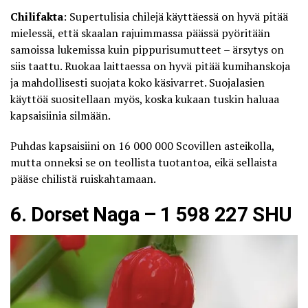
Chilifakta
: Supertulisia chilejä käyttäessä on hyvä pitää
mielessä, että skaalan rajuimmassa päässä pyöritään
samoissa lukemissa kuin pippurisumutteet – ärsytys on
siis taattu. Ruokaa laittaessa on hyvä pitää kumihanskoja
ja mahdollisesti suojata koko käsivarret. Suojalasien
käyttöä suositellaan myös, koska kukaan tuskin haluaa
kapsaisiinia silmään.
Puhdas kapsaisiini on 16 000 000 Scovillen asteikolla,
mutta onneksi se on teollista tuotantoa, eikä sellaista
pääse chilistä ruiskahtamaan.
6. Dorset Naga – 1 598 227 SHU