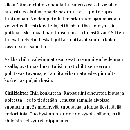
alkaa. Tämän chilin kohdalla tulisuus iskee salakavalan
hitaasti: voi kulua jopa 45 sekuntia, että polte rupeaa
tuntumaan. Noiden petollisten sekuntien ajan maistaja
voi virheellisesti kuvitella, että eihän tässä ole yhtään
potkua – yksi maailman tulisimmista chileistä vai!? Sitten
tulevat helvetin lieskat, jotka sulattavat suun ja koko
kasvot siinä samalla.
Vaikka chilin vahvimmat osat ovat useimmiten hedelmän
sisällä, ovat maailman tulisimmat chilit sen verran
polttavaa tavaraa, että niitä ei kannata edes pinnalta
koskettaa paljain käsin.
Chilifakta
: Chili koukuttaa! Kapsaisiini aiheuttaa kipua ja
poltetta – se jo tiedetään–, mutta samalla aivoissa
vapautuu myös mielihyvää tuottavaa ja kipua lievittävää
endorfiinia. Tuo hyvänolontunne on syypää siihen, että
chileihin voi syntyä riippuvuus
.