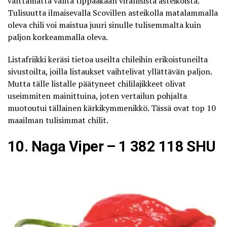
välttämättä välitä tippaakaan virallisista asteikoista.
Tulisuutta ilmaisevalla Scovillen asteikolla matalammalla
oleva chili voi maistua juuri sinulle tulisemmalta kuin
paljon korkeammalla oleva.
Listafriikki
keräsi tietoa useilta chileihin erikoistuneilta
sivustoilta, joilla listaukset vaihtelivat yllättävän paljon.
Mutta tälle listalle päätyneet chililajikkeet olivat
useimmiten mainittuina, joten vertailun pohjalta
muotoutui tällainen kärkikymmenikkö. Tässä ovat top 10
maailman tulisimmat chilit.
10. Naga Viper – 1 382 118 SHU