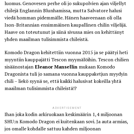
luomus. Genovesen perhe oli jo sukupolvien ajan viljellyt
chilejä Englannin Blunhamissa, mutta Salvatore halusi
viedä homman pidemmälle. Hänen haaveenaan oli olla
Ison-Britannian ensimmäinen kaupallinen chilin viljelijä.
Haave on toteutunut ja siinä sivussa mies on kehittänyt
yhden maailman tulisimmista chileistä.
Komodo Dragon kehitettiin vuonna 2015 ja se päätyi heti
myyntiin kauppajätti Tescon myymälöihin. Tescon chilien
sisäänostajan
Eleanor Mansellin
mukaan Komodo
Dragonista tuli jo samana vuonna
kauppaketjun myydyin
chili
– liekö syynä se, että kaikki halusivat kokeilla yhtä
maailman tulisimmista chileistä!?
ADVERTISEMENT
Ihan joka kodin arkiruokaan keskimäärin 1,4 miljoonan
SHU:n Komodo Dragon ei kuitenkaan sovi. Ja auta armias,
jos omalle kohdalle sattuu kahden miljoonan