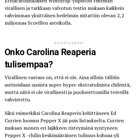
Eteläcarolinalaisen Winthrop-ylipiston tekemän
virallisen ja tarkkaan valvotun testin mukaan kaikkein
vahvimman yksittäisen hedelmän mitattiin olevan 2,2
miljoonaa Scovillen asteikolla.
ADVERTISEMENT
Onko Carolina Reaperia
tulisempaa?
Virallinen vastaus on, että ei ole. Aina silloin tällöin
uutisoidaan uusista super-hyper-ekstratulisista chileistä,
mutta niitä ei ole virallisesti ja puolueettomilla testeillä
vahvistettu.
Siksi esimerkiksi Carolina Reaperin kehittäneen Ed
Currien luomus Pepper X jäi pois listaukselta. Currien
mukaan monen eri lajikkeen risteymänä syntyneen
Pepper X -chilin keskimääräinen tulisuus kohoaa yli