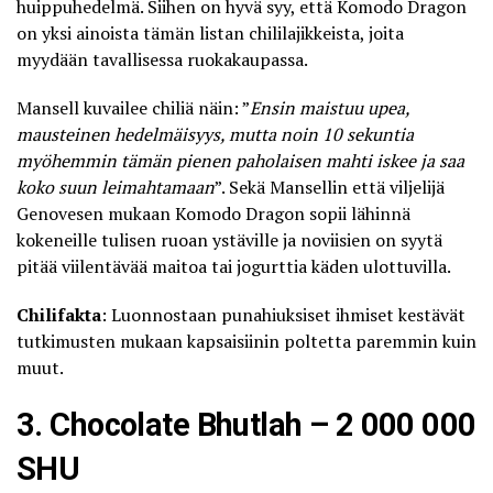
huippuhedelmä. Siihen on hyvä syy, että Komodo Dragon
on yksi ainoista tämän listan chililajikkeista, joita
myydään tavallisessa ruokakaupassa.
Mansell kuvailee chiliä näin: ”
Ensin maistuu upea,
mausteinen hedelmäisyys, mutta noin 10 sekuntia
myöhemmin tämän pienen paholaisen mahti iskee ja saa
koko suun leimahtamaan
”. Sekä Mansellin että viljelijä
Genovesen mukaan Komodo Dragon sopii lähinnä
kokeneille tulisen ruoan ystäville ja noviisien on syytä
pitää viilentävää maitoa tai jogurttia käden ulottuvilla.
Chilifakta
: Luonnostaan
punahiuksiset ihmiset kestävät
tutkimusten mukaan kapsaisiinin poltetta paremmin
kuin
muut.
3. Chocolate Bhutlah – 2 000 000
SHU