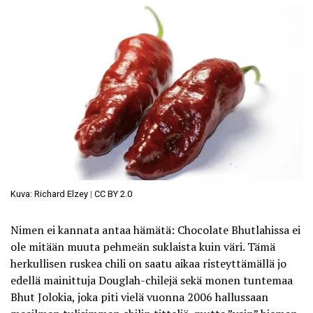
Kuva: Richard Elzey
|
CC BY 2.0
Nimen ei kannata antaa hämätä: Chocolate Bhutlahissa ei
ole mitään muuta pehmeän suklaista kuin väri. Tämä
herkullisen ruskea chili on saatu aikaa risteyttämällä jo
edellä mainittuja Douglah-chilejä sekä monen tuntemaa
Bhut Jolokia, joka piti vielä vuonna 2006 hallussaan