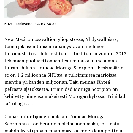
Kuva: Hankwang
|
CC BY-SA 3.0
New Mexicon osavaltion yliopistossa, Yhdysvalloissa,
toimii jokaisen tulisen ruoan ystävän unelmien
tutkimuslaitos: chili-instituutti. Instituutin vuonna 2012
tekemien puolueettomien testien mukaan maailman
tulisin chili on Trinidad Moruga Scorpion – keskimäärin
se on 1,2 miljoonaa SHU:ta ja tulisimmissa marjoissa
mentiin
yli kahden miljoonan
. Taju meinaa lähteä
pelkästä ajatuksesta. Trininidad Moruga Scorpion on
kehitetty nimensä mukaisesti Morugan kylässä, Trinidad
ja Tobagossa.
Chiliasiantuntijoiden mukaan Trinidad Moruga
Scorpionissa on hennon hedelmäinen maku, jota ehtii
mahdollisesti jopa hieman maistaa ennen kuin polttelu