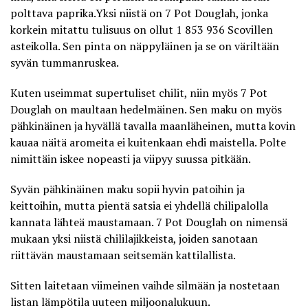
polttava paprika.Yksi niistä on
7 Pot Douglah
, jonka
korkein mitattu tulisuus on ollut 1 853 936 Scovillen
asteikolla. Sen pinta on näppyläinen ja se on väriltään
syvän tummanruskea.
Kuten useimmat supertuliset chilit, niin myös 7 Pot
Douglah on maultaan hedelmäinen. Sen maku on myös
pähkinäinen ja hyvällä tavalla maanläheinen, mutta kovin
kauaa näitä aromeita ei kuitenkaan ehdi maistella. Polte
nimittäin iskee nopeasti ja viipyy suussa pitkään.
Syvän pähkinäinen maku sopii hyvin patoihin ja
keittoihin, mutta pientä satsia ei yhdellä chilipalolla
kannata lähteä maustamaan. 7 Pot Douglah on nimensä
mukaan yksi niistä chililajikkeista, joiden sanotaan
riittävän maustamaan seitsemän kattilallista
.
Sitten laitetaan viimeinen vaihde silmään ja nostetaan
listan lämpötila uuteen miljoonalukuun.