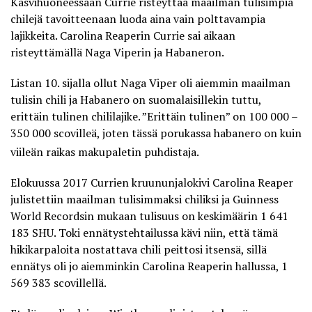
Kasvihuoneessaan Currie risteyttää maailman tulisimpia
chilejä tavoitteenaan luoda aina vain polttavampia
lajikkeita. Carolina Reaperin Currie sai aikaan
risteyttämällä Naga Viperin ja Habaneron.
Listan 10. sijalla ollut Naga Viper oli aiemmin maailman
tulisin chili ja Habanero on suomalaisillekin tuttu,
erittäin tulinen chililajike. ”Erittäin tulinen” on 100 000 –
350 000 scovilleä, joten tässä porukassa habanero on kuin
viileän raikas makupaletin puhdistaja.
Elokuussa 2017 Currien kruununjalokivi Carolina Reaper
julistettiin maailman tulisimmaksi chiliksi ja Guinness
World Recordsin mukaan tulisuus on keskimäärin 1 641
183 SHU. Toki ennätystehtailussa kävi niin, että tämä
hikikarpaloita nostattava chili peittosi itsensä, sillä
ennätys oli jo aiemminkin Carolina Reaperin hallussa, 1
569 383 scovillellä.