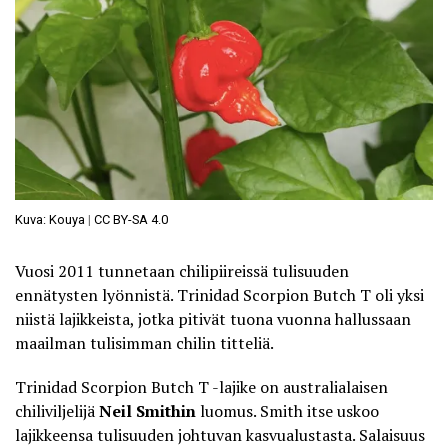
Kuva: Kouya
|
CC BY-SA 4.0
Vuosi 2011 tunnetaan chilipiireissä tulisuuden
ennätysten lyönnistä.
Trinidad Scorpion Butch T
oli yksi
niistä lajikkeista, jotka pitivät tuona vuonna hallussaan
maailman tulisimman chilin titteliä.
Trinidad Scorpion Butch T -lajike on australialaisen
chiliviljelijä
Neil Smithin
luomus. Smith itse uskoo
lajikkeensa tulisuuden johtuvan kasvualustasta. Salaisuus