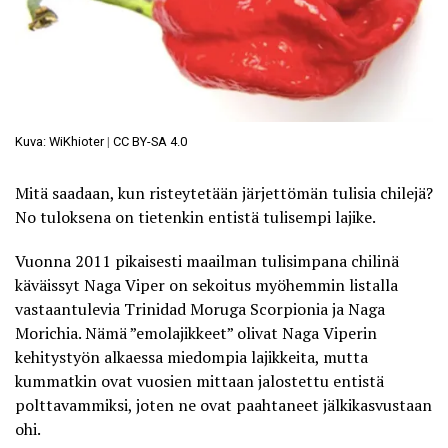
Kuva: WiKhioter
|
CC BY-SA 4.0
Mitä saadaan, kun risteytetään järjettömän tulisia chilejä?
No tuloksena on tietenkin entistä tulisempi lajike.
Vuonna 2011 pikaisesti maailman tulisimpana chilinä
käväissyt
Naga Viper
on sekoitus myöhemmin listalla
vastaantulevia Trinidad Moruga Scorpionia ja Naga
Morichia. Nämä ”emolajikkeet” olivat Naga Viperin
kehitystyön alkaessa miedompia lajikkeita, mutta
kummatkin ovat vuosien mittaan jalostettu entistä
polttavammiksi, joten ne ovat paahtaneet jälkikasvustaan
ohi.