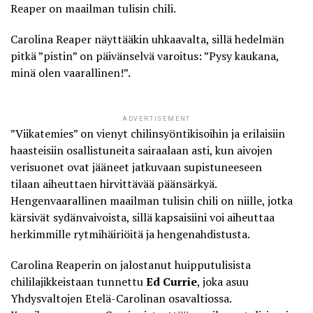
Reaper on maailman tulisin chili.
Carolina Reaper näyttääkin uhkaavalta, sillä hedelmän
pitkä ”pistin” on päivänselvä varoitus: ”Pysy kaukana,
minä olen vaarallinen!”.
ADVERTISEMENT
”Viikatemies” on vienyt chilinsyöntikisoihin ja erilaisiin
haasteisiin osallistuneita sairaalaan asti, kun
aivojen
verisuonet ovat jääneet jatkuvaan supistuneeseen
tilaan
aiheuttaen hirvittävää päänsärkyä.
Hengenvaarallinen maailman tulisin chili on niille, jotka
kärsivät sydänvaivoista, sillä kapsaisiini voi aiheuttaa
herkimmille rytmihäiriöitä ja hengenahdistusta.
Carolina Reaperin on jalostanut huipputulisista
chililajikkeistaan tunnettu
Ed Currie
, joka asuu
Yhdysvaltojen Etelä-Carolinan osavaltiossa.