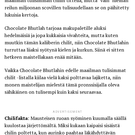
maailman tulisimman chilin titteliä, mutta ”vain” hieman
reilun miljoonan scovillen tulisuudellaan se on päihitetty
lukuisia kertoja.
Chocolate Bhutlah
tarjoaa makupaletille aluksi
hedelmäisiä ja jopa kukkaisia vivahteita, mutta kuten
muutkin tämän kaliiberin chilit, niin Chocolate Bhutlahin
turruttaa liiaksi syötynä kielen ja kurkun. Siinä ei sitten
hetkeen maistellakaan enää mitään.
Vaikka Chocolate Bhutlahin edelle maailman tulisimmat
chilit -listalla kiilaa vielä kaksi polttavaa lajiketta, niin
monen maistelijan mielestä tämä pronssisijalla oleva
sähikäinen on tulisempi kuin kaksi seuraavaa.
ADVERTISEMENT
Chilifakta
: Mausteisen ruoan syöminen kuumalla säällä
kuulostaa järjettömältä. Miksi kukaan kaipaisi sisäistä
chilin poltetta, kun aurinko paahtaa läkähdyttävän