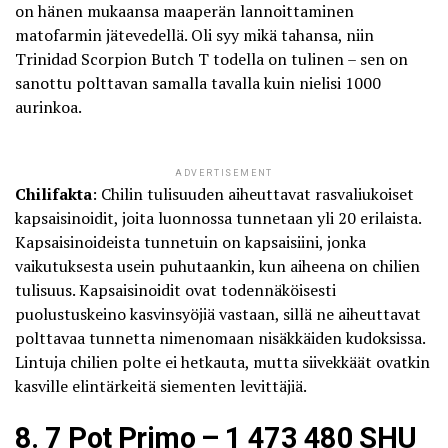
on hänen mukaansa maaperän lannoittaminen
matofarmin jätevedellä. Oli syy mikä tahansa, niin
Trinidad Scorpion Butch T todella on tulinen – sen on
sanottu polttavan samalla tavalla kuin nielisi 1000
aurinkoa.
ADVERTISEMENT
Chilifakta
: Chilin tulisuuden aiheuttavat rasvaliukoiset
kapsaisinoidit, joita luonnossa tunnetaan yli 20 erilaista.
Kapsaisinoideista tunnetuin on kapsaisiini, jonka
vaikutuksesta usein puhutaankin, kun aiheena on chilien
tulisuus. Kapsaisinoidit ovat todennäköisesti
puolustuskeino kasvinsyöjiä vastaan, sillä ne aiheuttavat
polttavaa tunnetta nimenomaan nisäkkäiden kudoksissa.
Lintuja chilien polte ei hetkauta, mutta siivekkäät ovatkin
kasville elintärkeitä siementen levittäjiä.
8. 7 Pot Primo – 1 473 480 SHU