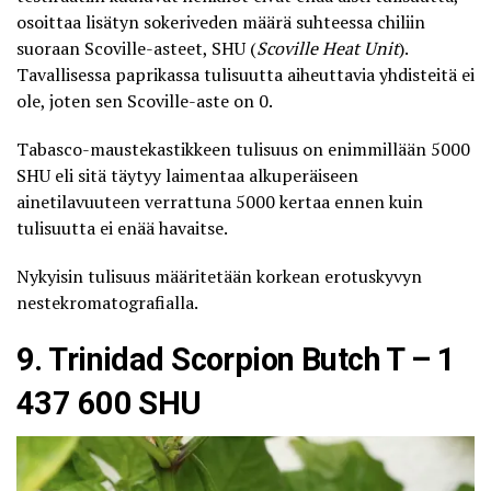
osoittaa lisätyn sokeriveden määrä suhteessa chiliin
suoraan Scoville-asteet, SHU (
Scoville Heat Unit
).
Tavallisessa paprikassa tulisuutta aiheuttavia yhdisteitä ei
ole, joten sen Scoville-aste on 0.
Tabasco-maustekastikkeen tulisuus on enimmillään 5000
SHU eli sitä täytyy laimentaa alkuperäiseen
ainetilavuuteen verrattuna 5000 kertaa ennen kuin
tulisuutta ei enää havaitse.
Nykyisin tulisuus määritetään korkean erotuskyvyn
nestekromatografialla.
9. Trinidad Scorpion Butch T – 1
437 600 SHU