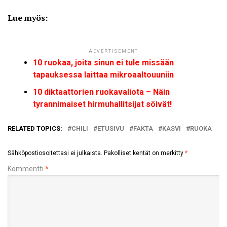
Lue myös:
ADVERTISEMENT
10 ruokaa, joita sinun ei tule missään
tapauksessa laittaa mikroaaltouuniin
10 diktaattorien ruokavaliota – Näin
tyrannimaiset hirmuhallitsijat söivät!
RELATED TOPICS:
CHILI
ETUSIVU
FAKTA
KASVI
RUOKA
Sähköpostiosoitettasi ei julkaista.
Pakolliset kentät on merkitty
*
Kommentti
*