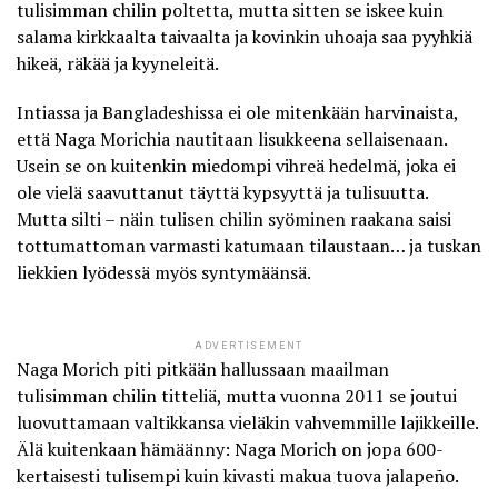
tulisimman chilin poltetta, mutta sitten se iskee kuin
salama kirkkaalta taivaalta ja kovinkin uhoaja saa pyyhkiä
hikeä, räkää ja kyyneleitä.
Intiassa ja Bangladeshissa ei ole mitenkään harvinaista,
että
Naga Morichia nautitaan lisukkeena sellaisenaan
.
Usein se on kuitenkin miedompi vihreä hedelmä, joka ei
ole vielä saavuttanut täyttä kypsyyttä ja tulisuutta.
Mutta silti – näin tulisen chilin syöminen raakana saisi
tottumattoman varmasti katumaan tilaustaan… ja tuskan
liekkien lyödessä myös syntymäänsä.
ADVERTISEMENT
Naga Morich piti pitkään hallussaan maailman
tulisimman chilin titteliä, mutta vuonna 2011 se joutui
luovuttamaan valtikkansa vieläkin vahvemmille lajikkeille.
Älä kuitenkaan hämäänny: Naga Morich on jopa 600-
kertaisesti tulisempi kuin kivasti makua tuova jalapeño.