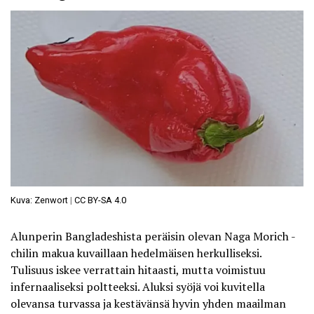
Kuva: Zenwort
|
CC BY-SA 4.0
Alunperin Bangladeshista peräisin olevan Naga Morich -
chilin makua kuvaillaan hedelmäisen herkulliseksi.
Tulisuus iskee verrattain hitaasti, mutta voimistuu
infernaaliseksi poltteeksi. Aluksi syöjä voi kuvitella
olevansa turvassa ja kestävänsä hyvin yhden maailman