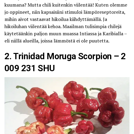
kuumana? Mutta chili kuitenkin viilentää! Kuten olemme
jo oppineet, niin kapsaisiini stimuloi lämpöreseptoreita,
mihin aivot vastaavat hikoilua kiihdyttämällä. Ja
hikoiluhan viilentää kehoa. Maailman tulisimpia chilejä
käytetäänkin paljon muun muassa Intiassa ja Karibialla –
eli niillä alueilla, joissa lämmöstä ei ole puutetta.
2. Trinidad Moruga Scorpion – 2
009 231 SHU