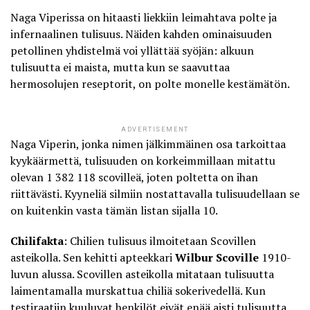
Naga Viperissa on hitaasti liekkiin leimahtava polte ja
infernaalinen tulisuus. Näiden kahden ominaisuuden
petollinen yhdistelmä voi yllättää syöjän: alkuun
tulisuutta ei maista, mutta kun se saavuttaa
hermosolujen reseptorit, on polte monelle kestämätön.
ADVERTISEMENT
Naga Viperin, jonka nimen jälkimmäinen osa tarkoittaa
kyykäärmettä, tulisuuden on korkeimmillaan mitattu
olevan 1 382 118 scovilleä, joten poltetta on ihan
riittävästi. Kyyneliä silmiin nostattavalla tulisuudellaan se
on kuitenkin vasta tämän listan sijalla 10.
Chilifakta
: Chilien tulisuus ilmoitetaan Scovillen
asteikolla. Sen kehitti apteekkari
Wilbur Scoville
1910-
luvun alussa. Scovillen asteikolla mitataan tulisuutta
laimentamalla murskattua chiliä sokerivedellä. Kun
testiraatiin kuuluvat henkilöt eivät enää aisti tulisuutta,