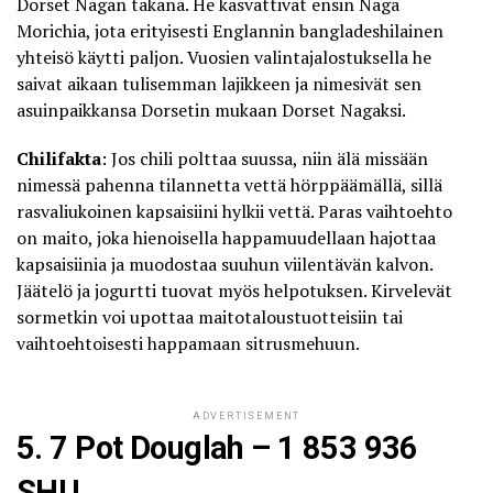
Dorset Nagan takana. He kasvattivat ensin Naga
Morichia, jota erityisesti Englannin bangladeshilainen
yhteisö käytti paljon. Vuosien valintajalostuksella he
saivat aikaan tulisemman lajikkeen ja nimesivät sen
asuinpaikkansa Dorsetin mukaan Dorset Nagaksi.
Chilifakta
: Jos chili polttaa suussa, niin älä missään
nimessä pahenna tilannetta vettä hörppäämällä, sillä
rasvaliukoinen kapsaisiini hylkii vettä. Paras vaihtoehto
on maito, joka
hienoisella happamuudellaan hajottaa
kapsaisiinia
ja muodostaa suuhun viilentävän kalvon.
Jäätelö ja jogurtti tuovat myös helpotuksen. Kirvelevät
sormetkin voi upottaa maitotaloustuotteisiin tai
vaihtoehtoisesti happamaan sitrusmehuun.
ADVERTISEMENT
5. 7 Pot Douglah – 1 853 936
SHU