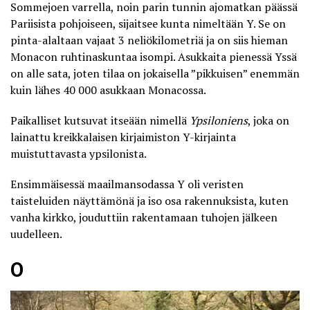
Sommejoen varrella, noin parin tunnin ajomatkan päässä
Pariisista pohjoiseen, sijaitsee kunta nimeltään Y. Se on
pinta-alaltaan vajaat 3 neliökilometriä ja on siis hieman
Monacon ruhtinaskuntaa isompi. Asukkaita pienessä Yssä
on alle sata, joten tilaa on jokaisella ”pikkuisen” enemmän
kuin lähes 40 000 asukkaan Monacossa.
Paikalliset kutsuvat itseään nimellä
Ypsiloniens
, joka on
lainattu kreikkalaisen kirjaimiston Y-kirjainta
muistuttavasta ypsilonista.
Ensimmäisessä maailmansodassa Y oli veristen
taisteluiden näyttämönä ja iso osa rakennuksista, kuten
vanha kirkko, jouduttiin rakentamaan tuhojen jälkeen
uudelleen.
O