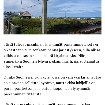
Tässä tulevat maailman lyhyimmät paikannimet, joita ei
oikeastaan voi mitenkään panna järjestykseen, sillä niissä
kaikissa on tasan sama määrä kirjaimia: yksi. Niinpä
esimerkiksi Suomen lyhyin paikannimi, Ii, jää auttamatta
ulos listalta.
Olisiko Suomessa jokin kylä, jossa on vain yksi kirjain? Itse
en ainakaan sellaista löytänyt, mutta ehkä lukijoilla on
parempaa tietoa, ja Ii joutuu luopumaan lyhyimmän
paikannimen tittelistä.
Tässä siis maailman lyhyimmät paikannimet, joiden