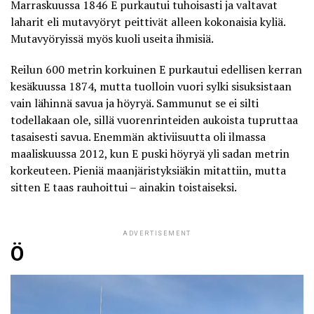
Marraskuussa 1846 E
purkautui tuhoisasti
ja valtavat
laharit eli mutavyöryt peittivät alleen kokonaisia kyliä.
Mutavyöryissä myös kuoli useita ihmisiä.
Reilun 600 metrin korkuinen E purkautui edellisen kerran
kesäkuussa 1874, mutta tuolloin vuori sylki sisuksistaan
vain lähinnä savua ja höyryä. Sammunut se ei silti
todellakaan ole, sillä vuorenrinteiden aukoista tupruttaa
tasaisesti savua. Enemmän aktiviisuutta oli ilmassa
maaliskuussa 2012, kun E puski höyryä
yli sadan metrin
korkeuteen. Pieniä maanjäristyksiäkin mitattiin, mutta
sitten E taas rauhoittui – ainakin toistaiseksi.
ADVERTISEMENT
Ö