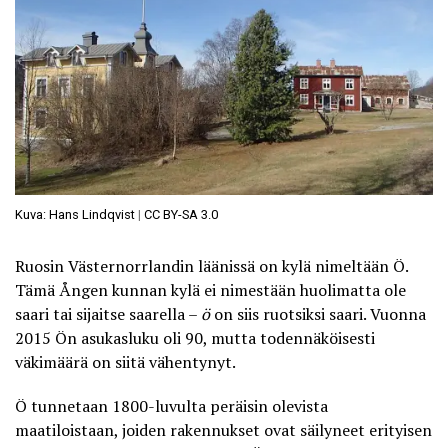
Kuva: Hans Lindqvist
|
CC BY-SA 3.0
Ruosin Västernorrlandin läänissä on kylä nimeltään Ö.
Tämä Ången kunnan kylä ei nimestään huolimatta ole
saari tai sijaitse saarella –
ö
on siis ruotsiksi saari. Vuonna
2015 Ön asukasluku oli 90, mutta todennäköisesti
väkimäärä on siitä vähentynyt.
Ö tunnetaan 1800-luvulta peräisin olevista
maatiloistaan, joiden rakennukset ovat säilyneet erityisen