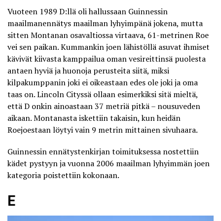
Vuoteen 1989 D:llä oli hallussaan Guinnessin
maailmanennätys maailman lyhyimpänä jokena, mutta
sitten Montanan osavaltiossa virtaava, 61-metrinen Roe
vei sen paikan. Kummankin joen lähistöllä asuvat ihmiset
kävivät kiivasta kamppailua oman vesireittinsä puolesta
antaen hyviä ja huonoja perusteita siitä, miksi
kilpakumppanin joki ei oikeastaan edes ole joki ja oma
taas on. Lincoln Cityssä ollaan esimerkiksi sitä mieltä,
että D onkin ainoastaan 37 metriä pitkä – nousuveden
aikaan. Montanasta iskettiin takaisin, kun heidän
Roejoestaan löytyi vain 9 metrin mittainen sivuhaara.
Guinnessin ennätystenkirjan toimituksessa nostettiin
kädet pystyyn ja vuonna 2006 maailman lyhyimmän joen
kategoria poistettiin kokonaan.
E