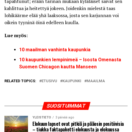
tapahtunut; erään tarinan mukaan kyläläiset saivat sen
kahlittua ja heitettyä jokeen. Joidenkin mielestä taas
lohikäärme elää yhä laaksossa, josta sen karjunnan voi
oikein tyyninä öinä edelleen kuulla.
Lue myös:
10 maailman vanhinta kaupunkia
10 kaupunkien lempinimeä – Isosta Omenasta
Suomen Chicagon kautta Manseen
RELATED TOPICS:
ETUSIVU
KAUPUNKI
MAAILMA
SUOSITUIMMAT
YLEISTIETO
3 päivää ago
Elokuun lapset ovat pitkiä ja pääosin positiivisia
– tiukka faktapaketti elokuusta ja elokuussa