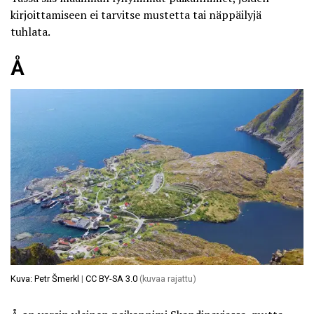
kirjoittamiseen ei tarvitse mustetta tai näppäilyjä
tuhlata.
Å
Kuva: Petr Šmerkl
|
CC BY-SA 3.0
(kuvaa rajattu)