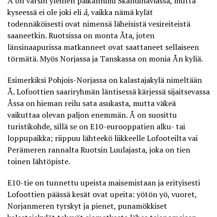
Å on varsin yleinen paikannimi Skandinaviassa, mutta
kyseessä ei ole joki eli
å
, vaikka nämä kylät
todennäköisesti ovat nimensä läheisistä vesireiteistä
saaneetkin. Ruotsissa on monta Åta, joten
länsinaapurissa matkanneet ovat saattaneet sellaiseen
törmätä. Myös Norjassa ja Tanskassa on monia Ån kyliä.
Esimerkiksi Pohjois-Norjassa on
kalastajakylä nimeltään
Å
. Lofoottien saariryhmän läntisessä kärjessä sijaitsevassa
Åssa on hieman reilu sata asukasta, mutta väkeä
vaikuttaa olevan paljon enemmän. Å on suosittu
turistikohde, sillä se on E10-eurooppatien alku- tai
loppupaikka; riippuu lähteekö liikkeelle Lofooteilta vai
Perämeren rannalta Ruotsin Luulajasta, joka on tien
toinen lähtöpiste.
E10-tie on tunnettu upeista maisemistaan ja erityisesti
Lofoottien päässä kesät ovat upeita: yötön yö, vuoret,
Norjanmeren tyrskyt ja pienet, punamökkiset