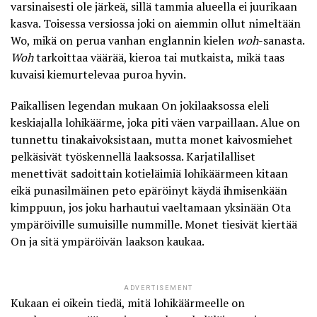
varsinaisesti ole järkeä, sillä tammia alueella ei juurikaan
kasva. Toisessa versiossa joki on aiemmin ollut nimeltään
Wo, mikä on perua vanhan englannin kielen
woh
-sanasta.
Woh
tarkoittaa väärää, kieroa tai mutkaista, mikä taas
kuvaisi kiemurtelevaa puroa hyvin.
Paikallisen legendan mukaan On jokilaaksossa eleli
keskiajalla lohikäärme, joka piti väen varpaillaan. Alue on
tunnettu tinakaivoksistaan, mutta monet kaivosmiehet
pelkäsivät työskennellä laaksossa. Karjatilalliset
menettivät sadoittain kotieläimiä lohikäärmeen kitaan
eikä punasilmäinen peto epäröinyt käydä ihmisenkään
kimppuun, jos joku harhautui vaeltamaan yksinään Ota
ympäröiville sumuisille nummille. Monet tiesivät kiertää
On ja sitä ympäröivän laakson kaukaa.
ADVERTISEMENT
Kukaan ei oikein tiedä, mitä lohikäärmeelle on