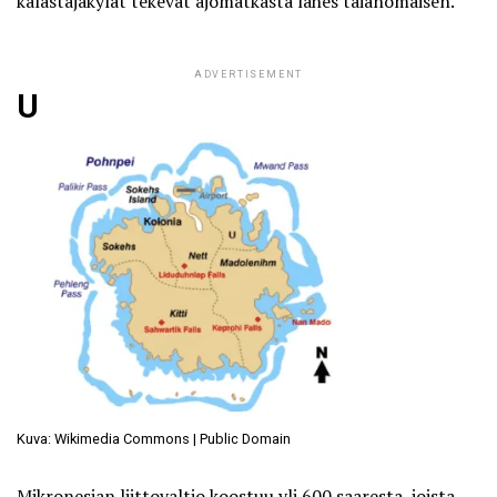
kalastajakylät tekevät ajomatkasta lähes taianomaisen.
ADVERTISEMENT
U
Kuva: Wikimedia Commons | Public Domain
Mikronesian liittovaltio koostuu yli 600 saaresta, joista