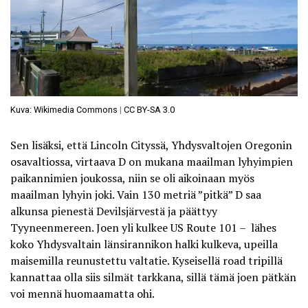
Kuva: Wikimedia Commons
|
CC BY-SA 3.0
Sen lisäksi, että Lincoln Cityssä, Yhdysvaltojen Oregonin
osavaltiossa, virtaava D on mukana maailman lyhyimpien
paikannimien joukossa, niin se oli aikoinaan myös
maailman lyhyin joki. Vain
130 metriä ”pitkä” D
saa
alkunsa pienestä Devilsjärvestä ja päättyy
Tyyneenmereen. Joen yli kulkee US Route 101 – lähes
koko Yhdysvaltain länsirannikon halki kulkeva, upeilla
maisemilla reunustettu valtatie. Kyseisellä road tripillä
kannattaa olla siis silmät tarkkana, sillä tämä joen pätkän
voi mennä huomaamatta ohi.