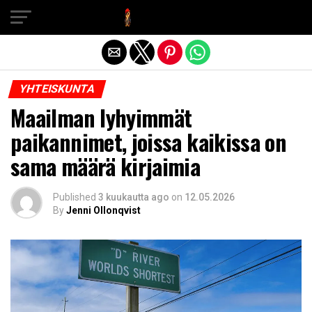
Exit mobile version
YHTEISKUNTA
Maailman lyhyimmät
paikannimet, joissa kaikissa on
sama määrä kirjaimia
Published
3 kuukautta ago
on
12.05.2026
By
Jenni Ollonqvist