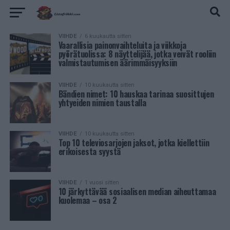
VIIHDE
6 kuukautta sitten
Vaarallisia painonvaihteluita ja viikkoja
pyörätuolissa: 8 näyttelijää, jotka veivät rooliin
valmistautumisen äärimmäisyyksiin
VIIHDE
10 kuukautta sitten
Bändien nimet: 10 hauskaa tarinaa suosittujen
yhtyeiden nimien taustalla
VIIHDE
10 kuukautta sitten
Top 10 televiosarjojen jaksot, jotka kiellettiin
erikoisesta syystä
VIIHDE
1 vuosi sitten
10 järkyttävää sosiaalisen median aiheuttamaa
kuolemaa – osa 2