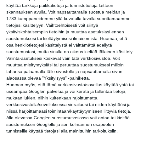
VIIHDE
1 vuosi sitten
käyttää tarkkoja paikkatietoja ja tunnistetietoja laitteen
Eläinnäyttelijät Rin Tin Tinistä Babe-possuihin
sulattivat sydämet: Hollywoodin 10 karvaista
skannauksen avulla. Voit napsauttamalla suostua meidän ja
sankaria – osa 2
1733 kumppaneidemme yllä kuvatulla tavalla suorittamaamme
tietojesi käsittelyyn. Vaihtoehtoisesti voit siirtyä
VIIHDE
1 vuosi sitten
yksityiskohtaisempiin tietoihin ja muuttaa asetuksiasi ennen
Hollywoodin karvaiset sankarit: 10 valloittavaa
suostumuksesi tai kieltäytymisesi ilmaisemista.
Huomaa, että
eläinnäyttelijää – osa 1
osa henkilötietojesi käsittelystä ei välttämättä edellytä
suostumustasi, mutta sinulla on oikeus kieltää tällainen käsittely.
Valinta-asetuksesi koskevat vain tätä verkkosivustoa. Voit
VIIHDE
1 vuosi sitten
muuttaa mieltymyksiäsi tai peruuttaa suostumuksesi milloin
Top 10 elokuvien ärsyttävimmät kliseet –
voisiko näistä jo pikkuhiljaa luopua!?
tahansa palaamalla tälle sivustolle ja napsauttamalla sivun
alaosassa olevaa "Yksityisyys" -painiketta.
Huomaa myös, että tämä verkkosivusto/sovellus käyttää yhtä tai
useampaa Googlen palvelua ja voi kerätä ja tallentaa tietoja,
VIIHDE
1 vuosi sitten
Mukana myös Rakkautta vain -elokuvan tähti:
mukaan lukien, niihin kuitenkaan rajoittumatta,
Tiesitkö, että nämä kuuluisuudet ovat
verkkosivustolla/sovelluksessa vierailuusi tai niiden käyttöösi ja
osallistuneet Euroviisuihin?
niissä harjoittamaasi toimintaan/käyttäytymiseen liittyviä tietoja.
Alla olevassa Googlen suostumusosiossa voit antaa tai kieltää
suostumuksen Googlelle ja sen kolmannen osapuolen
tunnisteille käyttää tietojasi alla mainittuihin tarkoituksiin.