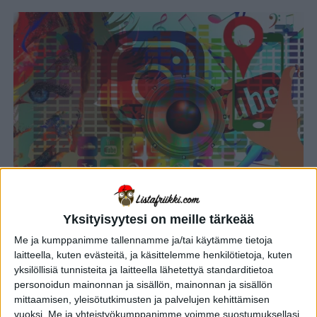
VIIHDE
1 vuosi sitten
Yksityisyytesi on meille tärkeää
Hengenvaarallisia selfieitä ja
älyvapaita haasteita: 10 järkyttävää
Me ja kumppanimme tallennamme ja/tai käytämme tietoja
laitteella, kuten evästeitä, ja käsittelemme henkilötietoja, kuten
sosiaalisen median aiheuttamaa
yksilöllisiä tunnisteita ja laitteella lähetettyä standarditietoa
kuolemaa – osa 1
personoidun mainonnan ja sisällön, mainonnan ja sisällön
mittaamisen, yleisötutkimusten ja palvelujen kehittämisen
vuoksi.
Me ja yhteistyökumppanimme voimme suostumuksellasi