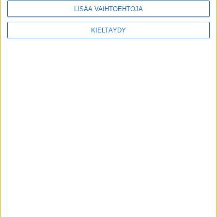
LISÄÄ VAIHTOEHTOJA
KIELTÄYDY
MIKÄ LISTAFRIIKKI?
HALUATKO MAINOSTAJAKSI LISTAFRIIKKIIN?
TIETOSUOJA JA EVÄSTEET
OTA YHTEYTTÄ