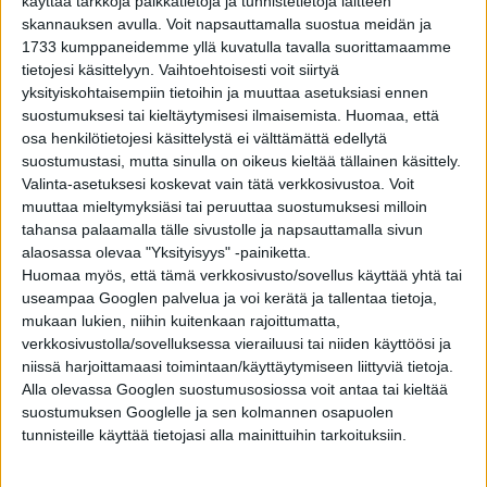
käyttää tarkkoja paikkatietoja ja tunnistetietoja laitteen
skannauksen avulla. Voit napsauttamalla suostua meidän ja
1733 kumppaneidemme yllä kuvatulla tavalla suorittamaamme
ELÄMÄNTAPA
3 vuotta sitten
tietojesi käsittelyyn. Vaihtoehtoisesti voit siirtyä
Farkut täyttävät tänä vuonna 150 vuotta: 10
yksityiskohtaisempiin tietoihin ja muuttaa asetuksiasi ennen
mielenkiintoista faktaa kaikkien
suostumuksesi tai kieltäytymisesi ilmaisemista.
Huomaa, että
suosikkivaatteesta
osa henkilötietojesi käsittelystä ei välttämättä edellytä
suostumustasi, mutta sinulla on oikeus kieltää tällainen käsittely.
OUDOT UUTISET
3 vuotta sitten
Lautapelit voivat kuumentaa tunteita: Monopoly
Valinta-asetuksesi koskevat vain tätä verkkosivustoa. Voit
johti miekkataisteluun Brysselissä
muuttaa mieltymyksiäsi tai peruuttaa suostumuksesi milloin
tahansa palaamalla tälle sivustolle ja napsauttamalla sivun
alaosassa olevaa "Yksityisyys" -painiketta.
YLEISTIETO
3 vuotta sitten
Huomaa myös, että tämä verkkosivusto/sovellus käyttää yhtä tai
Miksi mittanauhassa on liikkuva metallinen pää?
useampaa Googlen palvelua ja voi kerätä ja tallentaa tietoja,
10 arkipäiväistä asiaa, joiden olemassaolon
mukaan lukien, niihin kuitenkaan rajoittumatta,
syytä et tiennyt
verkkosivustolla/sovelluksessa vierailuusi tai niiden käyttöösi ja
niissä harjoittamaasi toimintaan/käyttäytymiseen liittyviä tietoja.
ELÄMÄNTAPA
3 vuotta sitten
Alla olevassa Googlen suostumusosiossa voit antaa tai kieltää
Vasikanlihasta salamaniskuihin ja intiimiin
kanssakäymiseen – 10 naurettavaa selitystä
suostumuksen Googlelle ja sen kolmannen osapuolen
dopingkäryille
tunnisteille käyttää tietojasi alla mainittuihin tarkoituksiin.
OUDOIMMAT
3 vuotta sitten