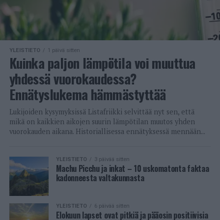
YLEISTIETO
1 päivä sitten
Kuinka paljon lämpötila voi muuttua
yhdessä vuorokaudessa?
Ennätyslukema hämmästyttää
Lukijoiden kysymyksissä Listafriikki selvittää nyt sen, että
mikä on kaikkien aikojen suurin lämpötilan muutos yhden
vuorokauden aikana. Historiallisessa ennätyksessä mennään...
YLEISTIETO
3 päivää sitten
Machu Picchu ja inkat – 10 uskomatonta faktaa
kadonneesta valtakunnasta
YLEISTIETO
6 päivää sitten
Elokuun lapset ovat pitkiä ja pääosin positiivisia