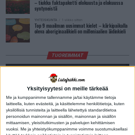
– tiukka faktapaketti elokuusta ja elokuussa
syntyneistä
YHTEISKUNTA
1 viikko sitten
Top 9 maailman uusimmat kielet – kärkipaikalla
oleva aboriginaalikieli on milleniaalien äidinkieli
TUOREIMMAT
Yksityisyytesi on meille tärkeää
Me ja kumppanimme tallennamme ja/tai käytämme tietoja
laitteella, kuten evästeitä, ja käsittelemme henkilötietoja, kuten
yksilöllisiä tunnisteita ja laitteella lähetettyä standarditietoa
personoidun mainonnan ja sisällön, mainonnan ja sisällön
TIEDE
8 kuukautta sitten
mittaamisen, yleisötutkimusten ja palvelujen kehittämisen
10 hullua tiedemiestä, jotka tekivät kokeita
vuoksi.
Me ja yhteistyökumppanimme voimme suostumuksellasi
itsellään – osa 2