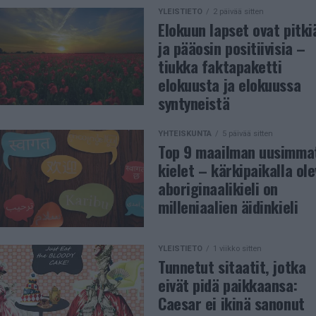
YLEISTIETO
2 päivää sitten
Elokuun lapset ovat pitki
ja pääosin positiivisia –
tiukka faktapaketti
elokuusta ja elokuussa
syntyneistä
YHTEISKUNTA
5 päivää sitten
Top 9 maailman uusimma
kielet – kärkipaikalla ol
aboriginaalikieli on
milleniaalien äidinkieli
YLEISTIETO
1 viikko sitten
Tunnetut sitaatit, jotka
eivät pidä paikkaansa:
Caesar ei ikinä sanonut