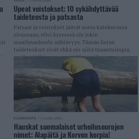
VIIHDE
5 vuotta sitten
a
Upeat veistokset: 10 sykähdyttävää
taideteosta ja patsasta
Patsaat ja veistokset jäävät usein katukuvassa
sivuosaan, ellei kyseessä ole jokin
ksi
maailmankuulu nähtävyys. Tämän listan
taideteokset eivät ehkä ole niitä tunnetuimpia,
ä,
mutta sitäkin upeampia! Monestikaan
veistokset,...
ELÄMÄNTAPA
5 vuotta sitten
Hauskat suomalaiset urheiluseurojen
nimet: Alapäitä ja Korven korpia!