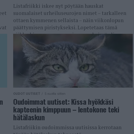
Listafriikki iskee nyt pöytään hauskat
eet
suomalaiset urheiluseurojen nimet – tarkalleen
ottaen kymmenen sellaista – näin viikonlopun
vat
päättymisen piristykseksi. Lopetetaas tämä
viikko hieman rennommissa merkeissä eli
käsittelyyn...
OUDOT UUTISET
5 vuotta sitten
on
Oudoimmat uutiset: Kissa hyökkäsi
kapteenin kimppuun – lentokone teki
hätälaskun
Listafriikin oudoimmissa uutisissa kerrotaan