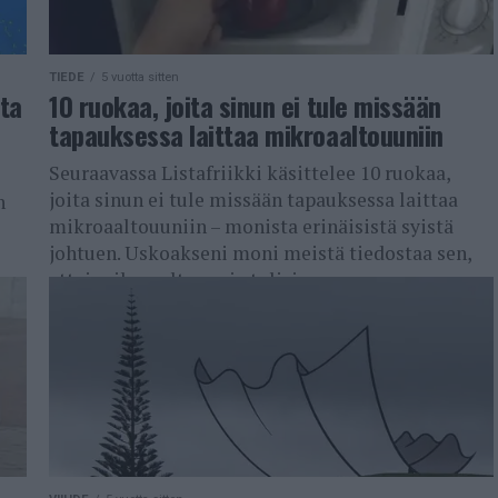
TIEDE
5 vuotta sitten
ota
10 ruokaa, joita sinun ei tule missään
tapauksessa laittaa mikroaaltouuniin
Seuraavassa Listafriikki käsittelee 10 ruokaa,
joita sinun ei tule missään tapauksessa laittaa
n
mikroaaltouuniin – monista erinäisistä syistä
johtuen. Uskoakseni moni meistä tiedostaa sen,
ettei mikroaaltouunia tulisi...