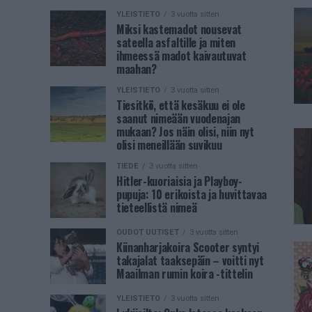
YLEISTIETO
3 vuotta sitten
Miksi kastemadot nousevat
sateella asfaltille ja miten
ihmeessä madot kaivautuvat
maahan?
YLEISTIETO
3 vuotta sitten
Tiesitkö, että kesäkuu ei ole
saanut nimeään vuodenajan
mukaan? Jos näin olisi, niin nyt
olisi meneillään suvikuu
TIEDE
3 vuotta sitten
Hitler-kuoriaisia ja Playboy-
pupuja: 10 erikoista ja huvittavaa
tieteellistä nimeä
OUDOT UUTISET
3 vuotta sitten
Kiinanharjakoira Scooter syntyi
takajalat taaksepäin – voitti nyt
Maailman rumin koira -tittelin
YLEISTIETO
3 vuotta sitten