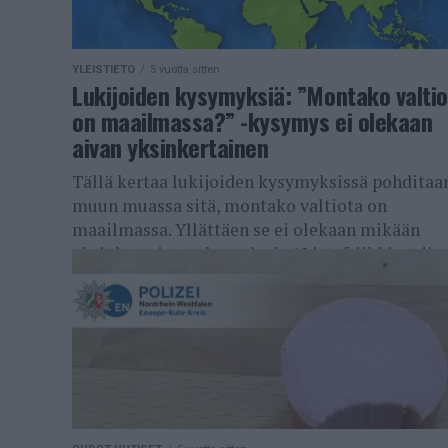
YLEISTIETO
5 vuotta sitten
Lukijoiden kysymyksiä: ”Montako valti
on maailmassa?” -kysymys ei olekaan
aivan yksinkertainen
Tällä kertaa lukijoiden kysymyksissä pohditaa
muun muassa sitä, montako valtiota on
maailmassa. Yllättäen se ei olekaan mikään
yksinkertainen yhteenlasku! Listafriikki etsii
vastauksen myös siihen, miksi hevoset...