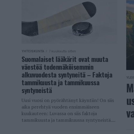
YHTEISKUNTA
7 kuukautta sitten
Suomalaiset lääkärit ovat muuta
väestöä todennäköisemmin
alkuvuodesta syntyneitä – Faktoja
YLEI
tammikuusta ja tammikuussa
M
syntyneistä
u
Uusi vuosi on pyörähtänyt käyntiin! On siis
aika perehtyä vuoden ensimmäiseen
v
kuukauteen: Luvassa on siis faktoja
tammikuusta ja tammikuussa syntyneistä....