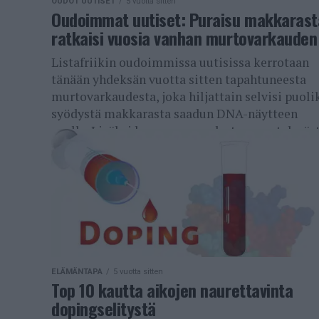
OUDOT UUTISET
5 vuotta sitten
Oudoimmat uutiset: Puraisu makkarast
ratkaisi vuosia vanhan murtovarkauden
Listafriikin oudoimmissa uutisissa kerrotaan
tänään yhdeksän vuotta sitten tapahtuneesta
murtovarkaudesta, joka hiljattain selvisi puoli
syödystä makkarasta saadun DNA-näytteen
avulla. Lisäksi kerromme uudesta menetelmäst
jolla vuosisatoja vanhoja...
ELÄMÄNTAPA
5 vuotta sitten
Top 10 kautta aikojen naurettavinta
dopingselitystä