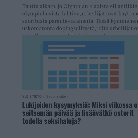
Kautta aikain, jo Olympian kisoista eli antiikin
olympialaisista lähtien, urheilijat ovat käyttän
suoritusta parantavia aineita. Tässä kymmenen
uskomatonta dopingselitystä, joita urheilijat o
käryilleen antaneet. Urheilusuoritusta
parantavia...
YLEISTIETO
5 vuotta sitten
Lukijoiden kysymyksiä: Miksi viikossa 
seitsemän päivää ja lisäävätkö osterit
todella seksihaluja?