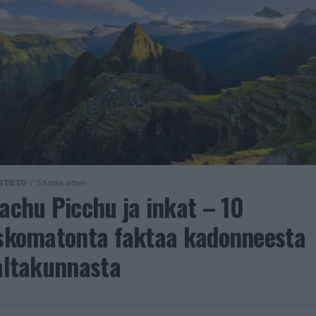
STIETO
5 tuntia sitten
achu Picchu ja inkat – 10
skomatonta faktaa kadonneesta
altakunnasta