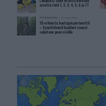
Lukijoilta: Onko lotossa koskaan
arvottu riviä 1, 2, 3, 4, 5, 6 ja 7?
YHTEISKUNTA
3 vuotta sitten
10 erikoista hautajaisperinnettä
– Synnittöminä kuolleet vauvat
suljetaan puun sisälle