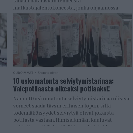
tänään hätälaskun tehneestä
matkustajalentokoneesta, jonka ohjaamossa
jouduttiin paniikkiin, kun kissa hyökkäsi
kapteenin kimppuun. Lisäksi kerrotaan klassisen
psykologisen testin selvittäneistä seepioista,
nuken kanssa...
OUDOIMMAT
5 vuotta sitten
10 uskomatonta selviytymistarinaa:
Valepotilaasta oikeaksi potilaaksi!
Nämä 10 uskomatonta selviytymistarinaa olisivat
voineet saada täysin erilaisen lopun, sillä
todennäköisyydet selviytyä olivat jokaista
potilasta vastaan. Ihmiselämään kuuluvat
valitettavasti järkyttävät tragediat, joiden