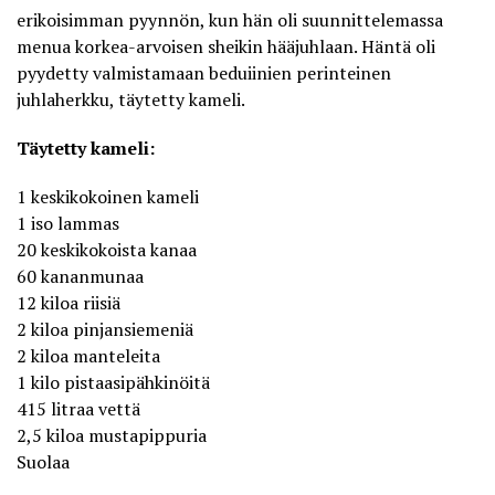
erikoisimman pyynnön, kun hän oli suunnittelemassa
menua korkea-arvoisen sheikin hääjuhlaan. Häntä oli
pyydetty valmistamaan
beduiinien perinteinen
juhlaherkku
, täytetty kameli.
Täytetty kameli:
1 keskikokoinen kameli
1 iso lammas
20 keskikokoista kanaa
60 kananmunaa
12 kiloa riisiä
2 kiloa pinjansiemeniä
2 kiloa manteleita
1 kilo pistaasipähkinöitä
415 litraa vettä
2,5 kiloa mustapippuria
Suolaa