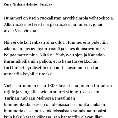
Kuva: Graham Hobster | Pixabay
Hummeri on usein ruokalistan arvokkaimpia vaihtoehtoja.
Alkuruoaksi ostereita ja pääruoaksi hummeria; johan
alkaa Visa vinkua!
Niin ei ole kuitenkaan aina ollut. Hummereita pidettiin
aikoinaan merien hyönteisinä ja lähes ihmisravinnoksi
kelpaamattomina. Niitä oli Yhdysvaltojen ja Kanadan
itärannikoilla niin paljon, että kalastusverkkoihin
tarttuneet äyriäiset heitettiin takaisin mereen tai
annettiin köyhille ruoaksi
.
Vielä suurimman osan 1800-luvusta hummeria tarjoiltiin
orjille ja vangeille, heidän suureksi inhotuksekseen.
Tarinan mukaan Mainessa (maailman
hummerikeskuksessa) oli olemassa laki, jonka mukaan
hummeria ei saanut vankiloissakaan valmistaa ruoaksi
kuin kaksi kertaa viikossa; sen katsottiin olevan liian