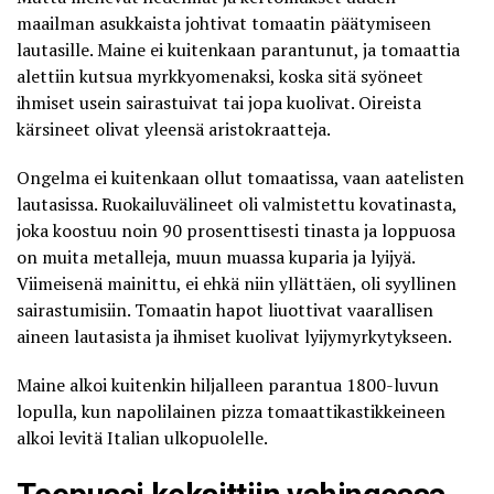
maailman asukkaista johtivat tomaatin päätymiseen
lautasille.
Maine ei kuitenkaan parantunut
, ja tomaattia
alettiin kutsua myrkkyomenaksi, koska sitä syöneet
ihmiset usein sairastuivat tai jopa kuolivat. Oireista
kärsineet olivat yleensä aristokraatteja.
Ongelma ei kuitenkaan ollut tomaatissa, vaan aatelisten
lautasissa. Ruokailuvälineet oli valmistettu kovatinasta,
joka koostuu noin 90 prosenttisesti tinasta ja loppuosa
on muita metalleja, muun muassa kuparia ja lyijyä.
Viimeisenä mainittu, ei ehkä niin yllättäen, oli syyllinen
sairastumisiin. Tomaatin hapot liuottivat vaarallisen
aineen lautasista ja ihmiset kuolivat lyijymyrkytykseen.
Maine alkoi kuitenkin hiljalleen parantua 1800-luvun
lopulla, kun napolilainen pizza tomaattikastikkeineen
alkoi levitä Italian ulkopuolelle.