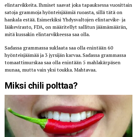
elintarvikkeita. Ihmiset saavat joka tapauksessa vuosittain
satoja grammoja hyönteisjäämiä ruoasta, sillä tätä on
hankala estää. Esimerkiksi Yhdysvaltojen elintarvike- ja
lääkevirasto, FDA, on
määritellyt sallitun jäämämäärän
,
mitä kussakin elintarvikkeessa saa olla.
Sadassa grammassa suklaata saa olla enintään 60
hyönteisjäämää ja 3 jyrsijän karvaa. Sadassa grammassa
tomaattimurskaa saa olla enintään 5 mahlakärpäsen
munaa, mutta vain yksi toukka. Mahtavaa.
Miksi chili polttaa?