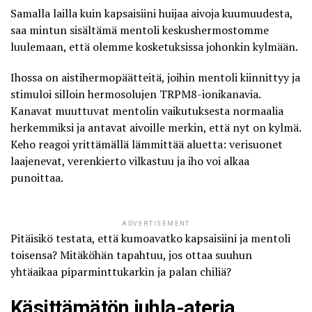
Samalla lailla kuin kapsaisiini huijaa aivoja kuumuudesta,
saa mintun sisältämä mentoli keskushermostomme
luulemaan, että olemme kosketuksissa johonkin kylmään.
Ihossa on aistihermopäätteitä, joihin mentoli kiinnittyy ja
stimuloi silloin hermosolujen TRPM8-ionikanavia.
Kanavat muuttuvat mentolin vaikutuksesta normaalia
herkemmiksi ja antavat aivoille merkin, että nyt on kylmä.
Keho reagoi yrittämällä lämmittää aluetta: verisuonet
laajenevat, verenkierto vilkastuu ja iho voi alkaa
punoittaa.
ADVERTISEMENT
Pitäisikö testata, että kumoavatko kapsaisiini ja mentoli
toisensa? Mitäköhän tapahtuu, jos ottaa suuhun
yhtäaikaa piparminttukarkin ja palan chiliä?
Käsittämätön juhla-ateria