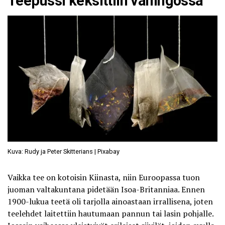
Teepussi keksittiin vahingossa
Kuva: Rudy ja Peter Skitterians | Pixabay
Vaikka
tee on kotoisin Kiinasta
, niin Euroopassa tuon
juoman valtakuntana pidetään Isoa-Britanniaa. Ennen
1900-lukua teetä oli tarjolla ainoastaan irrallisena, joten
teelehdet laitettiin hautumaan pannun tai lasin pohjalle.