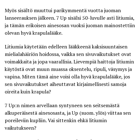
Myös sisältö muuttui parikymmentä vuotta juoman
lanseerauksen jälkeen. 7 Up sisälsi 50-luvulle asti litiumia,
ja tämän erikoisen ainesosan vuoksi juoman mainostettiin
olevan hyvä krapulalääke.
Litiumia käytetään edelleen lääkkeenä kaksisuuntaisen
mielialahäiriön hoidossa, vaikka sen sivuvaikutukset ovat
voimakkaita ja jopa vaarallisia. Lievempiä haittoja litiumin
käytöstä ovat muun muassa oksentelu, ripuli, väsymys ja
vapina. Miten tämä aine voisi olla hyvä krapulalääke, jos
sen sivuvaikutukset aiheuttavat kirjaimellisesti samoja
oireita kuin krapula?
7 Up:n nimen arvellaan syntyneen sen seitsemästä
alkuperäisestä ainesosasta, ja Up (suom. ylös) viittaa sen
poreileviin kupliin. Vai sittenkin ehkä litiumin
vaikutukseen?