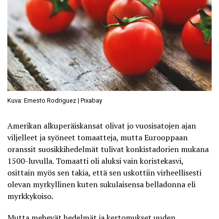
Kuva: Ernesto Rodriguez | Pixabay
Amerikan alkuperäiskansat olivat jo vuosisatojen ajan
viljelleet ja syöneet tomaatteja, mutta Eurooppaan
oranssit suosikkihedelmät tulivat konkistadorien mukana
1500-luvulla. Tomaatti oli aluksi vain koristekasvi,
osittain myös sen takia, että sen uskottiin virheellisesti
olevan myrkyllinen kuten sukulaisensa belladonna eli
myrkkykoiso.
Mutta mehevät hedelmät ja kertomukset uuden