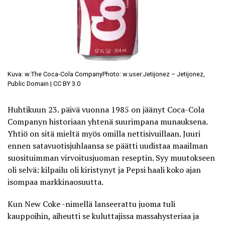
Kuva: w:The Coca-Cola CompanyPhoto: w:user:Jetijonez – Jetijonez,
Public Domain | CC BY 3.0
Huhtikuun 23. päivä vuonna 1985 on jäänyt Coca-Cola
Companyn historiaan yhtenä suurimpana munauksena.
Yhtiö on sitä mieltä myös omilla nettisivuillaan. Juuri
ennen satavuotisjuhlaansa se päätti uudistaa maailman
suosituimman virvoitusjuoman reseptin. Syy muutokseen
oli selvä: kilpailu oli kiristynyt ja Pepsi haali koko ajan
isompaa markkinaosuutta.
Kun New Coke -nimellä lanseerattu juoma tuli
kauppoihin, aiheutti se kuluttajissa massahysteriaa ja