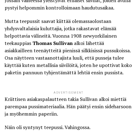
Jossain vaiheessa yleistyivät erilaiset siivilät, joiden avulla
pystyi helpommin kontrolloimaan haudutusaikaa.
Mutta teepussit saavat kiittää olemassaolostaan
yhdysvaltalaisia kuluttajia, jotka rakastavat elämää
helpottavia välineitä. Vuonna 1908 newyorkilainen
teekauppias
Thomas Sullivan
alkoi lähettää
asiakkailleen
teenäytteitä pienissä silkkisissä pussukoissa
.
Osa näytteen vastaanottajista luuli, että pusseja tulee
käyttää kuten metallisia siivilöitä, joten he upottivat koko
paketin pannuun tyhjentämättä lehtiä ensin pussista.
ADVERTISEMENT
Kriittisen asiakaspalautteen takia Sullivan alkoi miettiä
parempaa pussimateriaalia. Hän päätyi ensin sideharsoon
ja myöhemmin paperiin.
Näin oli syntynyt teepussi. Vahingossa.