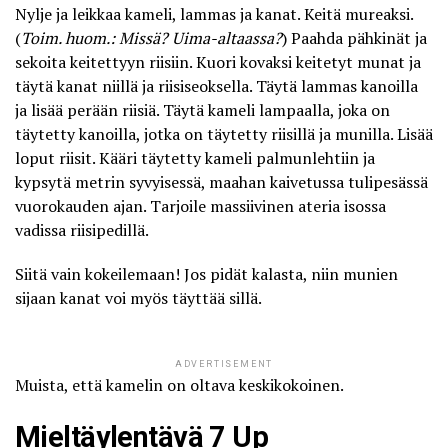
Nylje ja leikkaa kameli, lammas ja kanat. Keitä mureaksi.
(
Toim. huom.: Missä? Uima-altaassa?
) Paahda pähkinät ja
sekoita keitettyyn riisiin. Kuori kovaksi keitetyt munat ja
täytä kanat niillä ja riisiseoksella. Täytä lammas kanoilla
ja lisää perään riisiä. Täytä kameli lampaalla, joka on
täytetty kanoilla, jotka on täytetty riisillä ja munilla. Lisää
loput riisit. Kääri täytetty kameli palmunlehtiin ja
kypsytä metrin syvyisessä, maahan kaivetussa tulipesässä
vuorokauden ajan. Tarjoile massiivinen ateria isossa
vadissa riisipedillä.
Siitä vain kokeilemaan! Jos pidät kalasta, niin munien
sijaan kanat voi myös täyttää sillä.
ADVERTISEMENT
Muista, että kamelin on oltava keskikokoinen.
Mieltäylentävä 7 Up