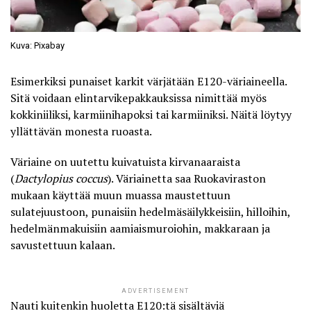
Kuva: Pixabay
Esimerkiksi punaiset karkit värjätään E120-väriaineella.
Sitä voidaan elintarvikepakkauksissa nimittää myös
kokkiniiliksi, karmiinihapoksi tai karmiiniksi. Näitä löytyy
yllättävän monesta ruoasta.
Väriaine on uutettu kuivatuista kirvanaaraista
(
Dactylopius coccus
). Väriainetta saa Ruokaviraston
mukaan käyttää muun muassa maustettuun
sulatejuustoon, punaisiin hedelmäsäilykkeisiin, hilloihin,
hedelmänmakuisiin aamiaismuroiohin, makkaraan ja
savustettuun kalaan.
ADVERTISEMENT
Nauti kuitenkin huoletta E120:tä sisältäviä