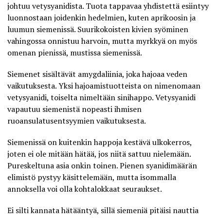
johtuu vetysyanidista. Tuota tappavaa yhdistettä esiintyy
luonnostaan joidenkin hedelmien, kuten aprikoosin ja
luumun siemenissä. Suurikokoisten kivien syöminen
vahingossa onnistuu harvoin, mutta myrkkyä on myös
omenan pienissä, mustissa siemenissä.
Siemenet sisältävät amygdaliinia
, joka hajoaa veden
vaikutuksesta. Yksi hajoamistuotteista on nimenomaan
vetysyanidi, toiselta nimeltään sinihappo. Vetysyanidi
vapautuu siemenistä nopeasti ihmisen
ruoansulatusentsyymien vaikutuksesta.
Siemenissä on kuitenkin happoja kestävä ulkokerros,
joten ei ole mitään hätää, jos niitä sattuu nielemään.
Pureskeltuna asia onkin toinen. Pienen syanidimäärän
elimistö pystyy käsittelemään, mutta isommalla
annoksella voi olla kohtalokkaat seuraukset.
Ei silti kannata hätääntyä, sillä siemeniä pitäisi nauttia