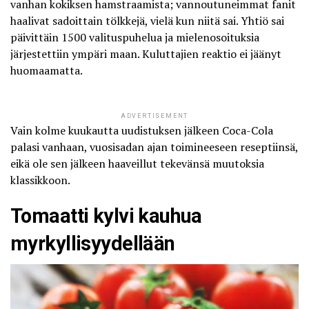
vanhan kokiksen hamstraamista; vannoutuneimmat fanit
haalivat sadoittain tölkkejä, vielä kun niitä sai. Yhtiö sai
päivittäin 1500 valituspuhelua ja mielenosoituksia
järjestettiin ympäri maan. Kuluttajien reaktio ei jäänyt
huomaamatta.
ADVERTISEMENT
Vain kolme kuukautta uudistuksen jälkeen Coca-Cola
palasi vanhaan, vuosisadan ajan toimineeseen reseptiinsä,
eikä ole sen jälkeen haaveillut tekevänsä muutoksia
klassikkoon.
Tomaatti kylvi kauhua
myrkyllisyydellään