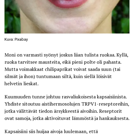
Kuva: Pixabay
Moni on varmasti syönyt joskus liian tulista ruokaa. Kyllä,
ruoka tarvitsee mausteita, eikä pieni polte oli pahasta.
Mutta voimakkaat chilipaprikat voivat saada suun (tai
silmät ja ihon) tuntumaan siltä, kuin siellä löisivät
helvetin lieskat.
Kuumuuden tunne johtuu rasvaliukoisesta kapsaisiinista.
Yhdiste sitoutuu aistihermosolujen TRPV1-reseptoreihin,
jotka välittävät tiedon ärsykkeestä aivoihin. Reseptorit
ovat samoja, jotka aktivoituvat lämmöstä ja hankauksesta.
Kapsaisiini siis huijaa aivoja luulemaan, että