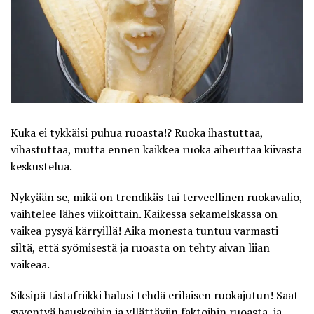
Kuka ei tykkäisi puhua ruoasta!? Ruoka ihastuttaa,
vihastuttaa, mutta ennen kaikkea ruoka aiheuttaa kiivasta
keskustelua.
Nykyään se, mikä on trendikäs tai terveellinen ruokavalio,
vaihtelee lähes viikoittain. Kaikessa sekamelskassa on
vaikea pysyä kärryillä! Aika monesta tuntuu varmasti
siltä, että syömisestä ja ruoasta on tehty aivan liian
vaikeaa.
Siksipä
Listafriikki
halusi tehdä erilaisen ruokajutun! Saat
syventyä hauskoihin ja yllättäviin faktoihin ruoasta, ja