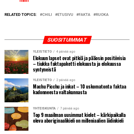
näin
RELATED TOPICS:
CHILI
ETUSIVU
FAKTA
RUOKA
SUOSITUIMMAT
YLEISTIETO
4 päivää ago
Elokuun lapset ovat pitkiä ja pääosin positiivisia
– tiukka faktapaketti elokuusta ja elokuussa
syntyneistä
YLEISTIETO
2 päivää ago
Machu Picchu ja inkat – 10 uskomatonta faktaa
kadonneesta valtakunnasta
YHTEISKUNTA
7 päivää ago
Top 9 maailman uusimmat kielet – kärkipaikalla
oleva aboriginaalikieli on milleniaalien äidinkieli