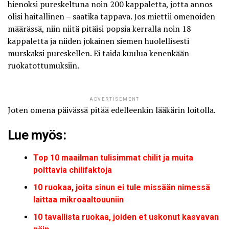
hienoksi pureskeltuna noin 200 kappaletta, jotta annos
olisi haitallinen – saatika tappava. Jos miettii omenoiden
määrässä, niin niitä pitäisi popsia kerralla noin 18
kappaletta ja niiden jokainen siemen huolellisesti
murskaksi pureskellen. Ei taida kuulua kenenkään
ruokatottumuksiin.
ADVERTISEMENT
Joten omena päivässä pitää edelleenkin lääkärin loitolla.
Lue myös:
Top 10 maailman tulisimmat chilit ja muita
polttavia chilifaktoja
10 ruokaa, joita sinun ei tule missään nimessä
laittaa mikroaaltouuniin
10 tavallista ruokaa, joiden et uskonut kasvavan