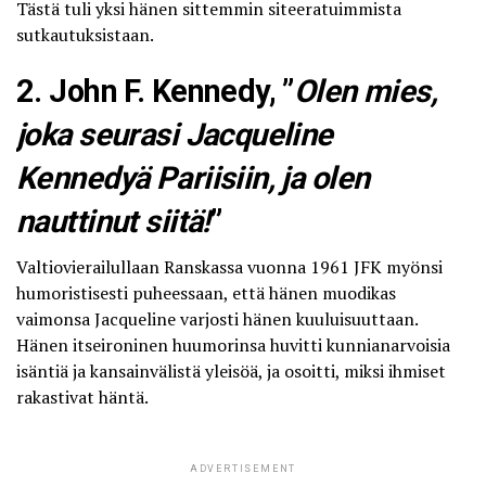
Tästä tuli yksi hänen sittemmin siteeratuimmista
sutkautuksistaan.
2. John F. Kennedy, ”
Olen mies,
joka seurasi Jacqueline
Kennedyä Pariisiin, ja olen
nauttinut siitä!
”
Valtiovierailullaan Ranskassa vuonna 1961 JFK myönsi
humoristisesti puheessaan, että hänen muodikas
vaimonsa Jacqueline varjosti hänen kuuluisuuttaan.
Hänen itseironinen huumorinsa huvitti kunnianarvoisia
isäntiä ja kansainvälistä yleisöä, ja osoitti, miksi ihmiset
rakastivat häntä.
ADVERTISEMENT