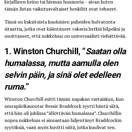
kirjallinen keino
tai hieman huumoria – aivan kuten
tämän listan vaikutusvaltaiset henkilöt ovat tehneet.
Tässä on kaksitoista kuuluisien puheiden hulvatonta
sitaattia, jotka ovat kääntäneet vakavia hetkiä hilpeiksi ja
osoittaneet, että nokkeluus on universaalisti viehättävää.
1. Winston Churchill, ”
Saatan olla
humalassa, mutta aamulla olen
selvin päin, ja sinä olet edelleen
ruma.
”
Winston Churchill esitti tämän napakan vastaiskun, kun
seurapiirikaunotar Bessie Braddrock syytti häntä siitä,
että hän oli juhlissa ”ällöttävän humalassa”. Churchillin
nopea nokkeluus ei ainoastaan hiljentänyt Braddrockin
syytöksiä, vaan myös huvitti niitä, jotka kuulivat sen.