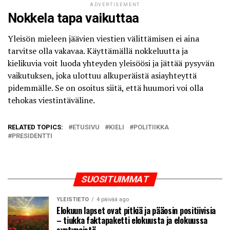
ADVERTISEMENT
Nokkela tapa vaikuttaa
Yleisön mieleen jäävien viestien välittämisen ei aina
tarvitse olla vakavaa. Käyttämällä nokkeluutta ja
kielikuvia voit luoda yhteyden yleisöösi ja jättää pysyvän
vaikutuksen, joka ulottuu alkuperäistä asiayhteyttä
pidemmälle. Se on osoitus siitä, että huumori voi olla
tehokas viestintäväline.
RELATED TOPICS:
ETUSIVU
KIELI
POLITIIKKA
PRESIDENTTI
SUOSITUIMMAT
YLEISTIETO
4 päivää ago
Elokuun lapset ovat pitkiä ja pääosin positiivisia
– tiukka faktapaketti elokuusta ja elokuussa
syntyneistä