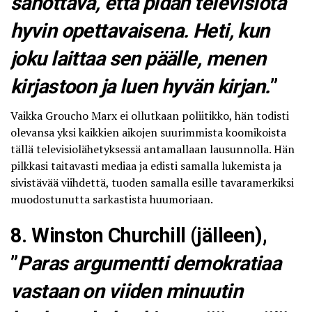
sanottava, että pidän televisiota
hyvin opettavaisena. Heti, kun
joku laittaa sen päälle, menen
kirjastoon ja luen hyvän kirjan.
”
Vaikka Groucho Marx ei ollutkaan poliitikko, hän todisti
olevansa yksi kaikkien aikojen suurimmista koomikoista
tällä televisiolähetyksessä antamallaan lausunnolla. Hän
pilkkasi taitavasti mediaa ja edisti samalla
lukemista ja
sivistävää viihdettä
, tuoden samalla esille tavaramerkiksi
muodostunutta sarkastista huumoriaan.
8. Winston Churchill (jälleen),
”
Paras argumentti demokratiaa
vastaan on viiden minuutin