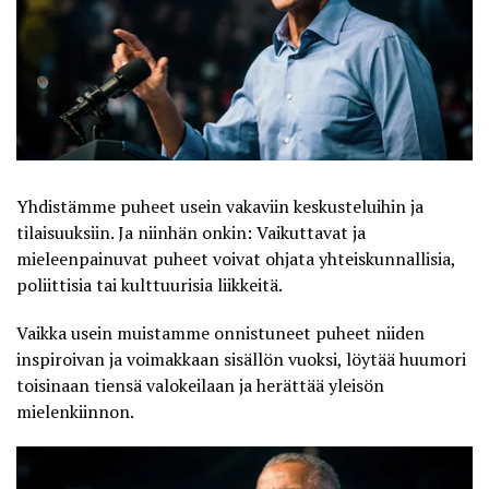
Yhdistämme puheet usein vakaviin keskusteluihin ja
tilaisuuksiin. Ja niinhän onkin: Vaikuttavat ja
mieleenpainuvat puheet voivat ohjata yhteiskunnallisia,
poliittisia
tai kulttuurisia liikkeitä.
Vaikka usein muistamme onnistuneet puheet niiden
inspiroivan ja voimakkaan sisällön vuoksi, löytää huumori
toisinaan tiensä valokeilaan ja herättää yleisön
mielenkiinnon.