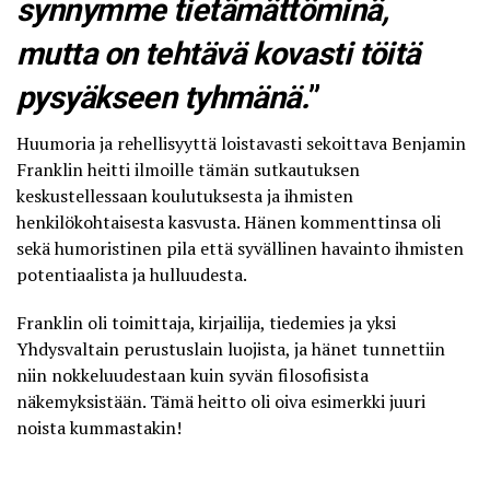
synnymme tietämättöminä,
mutta on tehtävä kovasti töitä
pysyäkseen tyhmänä.
”
Huumoria ja rehellisyyttä loistavasti sekoittava Benjamin
Franklin heitti ilmoille tämän sutkautuksen
keskustellessaan koulutuksesta ja ihmisten
henkilökohtaisesta kasvusta. Hänen kommenttinsa oli
sekä humoristinen pila että syvällinen havainto ihmisten
potentiaalista ja hulluudesta.
Franklin oli toimittaja, kirjailija, tiedemies ja yksi
Yhdysvaltain perustuslain luojista, ja hänet tunnettiin
niin nokkeluudestaan kuin syvän filosofisista
näkemyksistään. Tämä heitto oli oiva esimerkki juuri
noista kummastakin!