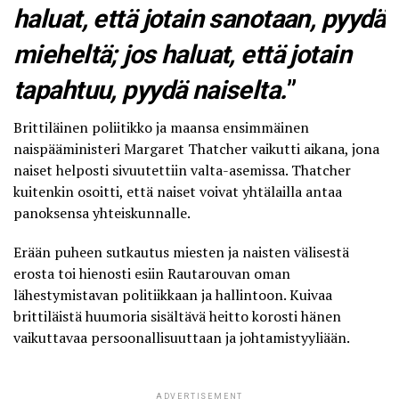
haluat, että jotain sanotaan, pyydä
mieheltä; jos haluat, että jotain
tapahtuu, pyydä naiselta.
”
Brittiläinen poliitikko ja maansa ensimmäinen
naispääministeri Margaret Thatcher vaikutti aikana, jona
naiset helposti sivuutettiin valta-asemissa. Thatcher
kuitenkin osoitti, että naiset voivat yhtälailla antaa
panoksensa yhteiskunnalle.
Erään puheen sutkautus miesten ja naisten välisestä
erosta toi hienosti esiin Rautarouvan oman
lähestymistavan politiikkaan ja hallintoon. Kuivaa
brittiläistä huumoria sisältävä heitto korosti hänen
vaikuttavaa persoonallisuuttaan ja johtamistyyliään.
ADVERTISEMENT