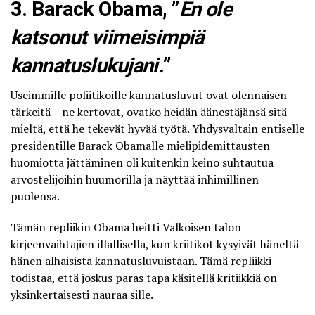
3. Barack Obama, ”
En ole
katsonut viimeisimpiä
kannatuslukujani.
”
Useimmille poliitikoille kannatusluvut ovat olennaisen
tärkeitä – ne kertovat, ovatko heidän äänestäjänsä sitä
mieltä, että he tekevät hyvää työtä. Yhdysvaltain entiselle
presidentille Barack Obamalle mielipidemittausten
huomiotta jättäminen oli kuitenkin keino suhtautua
arvostelijoihin huumorilla ja näyttää inhimillinen
puolensa.
Tämän repliikin Obama heitti Valkoisen talon
kirjeenvaihtajien illallisella, kun kriitikot kysyivät häneltä
hänen alhaisista kannatusluvuistaan. Tämä repliikki
todistaa, että joskus paras tapa käsitellä kritiikkiä on
yksinkertaisesti nauraa sille.