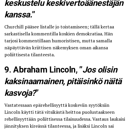
keskustelu keskivertoäänestäjän
kanssa.
”
Churchill pääsee listalle jo toistamiseen; tällä kertaa
sarkastisella kommentilla koskien demokratiaa. Hän
tarjosi kommentillaan humoristisen, mutta samalla
näpäyttävän kriittisen näkemyksen oman aikansa
poliittisesta tilanteesta.
9. Abraham Lincoln, ”
Jos olisin
kaksinaamainen, pitäisinkö näitä
kasvoja?
”
Vastatessaan epärehellisyyttä koskeviin syytöksiin
Lincoln käytti tätä vitsikästä heittoa puolustaakseen
rehellisyyttään poliittisessa tilaisuudessa. Vastaus laukaisi
jännityksen kireässä tilanteessa, ja lisäksi Lincoln sai