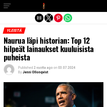
Exit mobile version
YLEISTÄ
Naurua läpi historian: Top 12
hilpeät lainaukset kuuluisista
puheista
Published
2 vuotta ago
on
03.07.2024
By
Jenni Ollonqvist