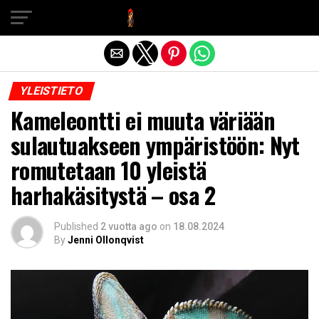
Exit mobile version
YLEISTIETO
Kameleontti ei muuta väriään
sulautuakseen ympäristöön: Nyt
romutetaan 10 yleistä
harhakäsitystä – osa 2
Published
2 vuotta ago
on
18.08.2024
By
Jenni Ollonqvist