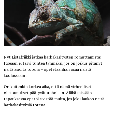
Nyt Listafriikki jatkaa harhakäsitysten romuttamista!
Itseään ei tarvi tuntea tyhmäksi, jos on joskus pitänyt
näitä asioita totena – opetetaanhan osaa näistä
koulussakin!
On kuitenkin korkea aika, että nämä virheelliset
olettamukset päätyvät unholaan. Äläkä missään
tapauksessa epäröi sivistää muita, jos joku laukoo näitä
harhakäsityksiä totena.