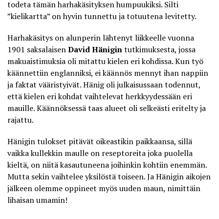
todeta tämän harhakäsityksen humpuukiksi. Silti
”kielikartta” on hyvin tunnettu ja totuutena levitetty.
Harhakäsitys on alunperin lähtenyt liikkeelle vuonna
1901 saksalaisen
David Hänigin
tutkimuksesta, jossa
makuaistimuksia oli mitattu kielen eri kohdissa. Kun työ
käännettiin englanniksi, ei käännös mennyt ihan nappiin
ja faktat vääristyivät. Hänig oli julkaisussaan todennut,
että kielen eri kohdat vaihtelevat herkkyydessään eri
mauille. Käännöksessä taas alueet oli selkeästi eritelty ja
rajattu.
Hänigin tulokset pitävät oikeastikin paikkaansa, sillä
vaikka kullekkin maulle on reseptoreita
joka puolella
kieltä
, on niitä kasautuneena joihinkin kohtiin enemmän.
Mutta sekin vaihtelee yksilöstä toiseen. Ja Hänigin aikojen
jälkeen olemme oppineet myös uuden maun, nimittäin
lihaisan
umamin
!