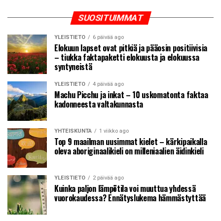
SUOSITUIMMAT
YLEISTIETO
6 päivää ago
Elokuun lapset ovat pitkiä ja pääosin positiivisia
– tiukka faktapaketti elokuusta ja elokuussa
syntyneistä
YLEISTIETO
4 päivää ago
Machu Picchu ja inkat – 10 uskomatonta faktaa
kadonneesta valtakunnasta
YHTEISKUNTA
1 viikko ago
Top 9 maailman uusimmat kielet – kärkipaikalla
oleva aboriginaalikieli on milleniaalien äidinkieli
YLEISTIETO
2 päivää ago
Kuinka paljon lämpötila voi muuttua yhdessä
vuorokaudessa? Ennätyslukema hämmästyttää