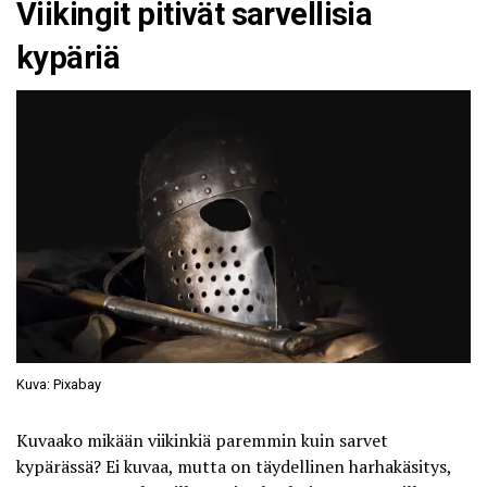
Viikingit pitivät sarvellisia
kypäriä
Kuva: Pixabay
Kuvaako mikään viikinkiä paremmin kuin sarvet
kypärässä? Ei kuvaa, mutta on täydellinen harhakäsitys,