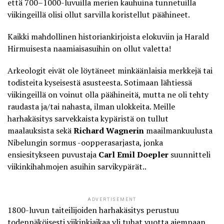
että 700–1000-luvuilla merien kauhuina tunnetuilla
viikingeillä olisi ollut sarvilla koristellut päähineet.
Kaikki mahdollinen historiankirjoista elokuviin ja Harald
Hirmuisesta naamiaisasuihin on ollut valetta!
Arkeologit eivät ole löytäneet minkäänlaisia merkkejä tai
todisteita kyseisestä asusteesta. Sotimaan lähtiessä
viikingeillä on voinut olla
päähineitä, mutta ne oli tehty
raudasta
ja/tai nahasta, ilman ulokkeita. Meille
harhakäsitys sarvekkaista kypäristä on tullut
maalauksista sekä
Richard Wagnerin
maailmankuulusta
Nibelungin sormus -oopperasarjasta, jonka
ensiesitykseen puvustaja
Carl Emil Doepler
suunnitteli
viikinkihahmojen asuihin sarvikypärät..
ADVERTISEMENT
1800-luvun taiteilijoiden harhakäsitys perustuu
todennäköisesti viikinkiaikaa yli tuhat vuotta aiempaan