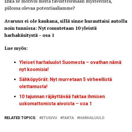
Ehkä se motivoi meitä tavoittelemaan mysteeristä,
piilossa olevaa potentiaaliamme?
Avaruus ei ole kaukana, sillä sinne hurauttaisi autolla
noin tunnissa: Nyt romutetaan 10 yleistä
harhakäsitystä – osa 1
Lue myös:
Yleiset harhaluulot Suomesta – ovathan nämä
nyt koomisia!
Sähköpyörät: Nyt murretaan 5 virheellistä
olettamusta!
10 tajunnan räjäyttävää faktaa ihmisen
uskomattomista aivoista – osa 1
RELATED TOPICS:
ETUSIVU
FAKTA
HARHALUULO