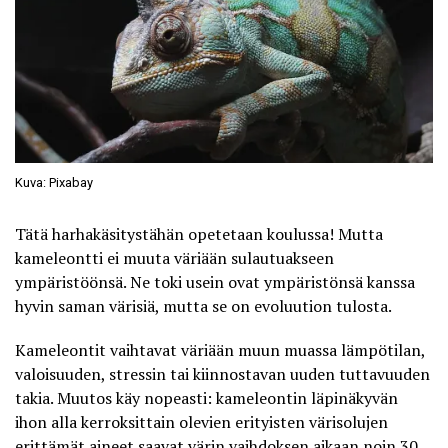
Kuva: Pixabay
Tätä harhakäsitystähän opetetaan koulussa! Mutta
kameleontti
ei muuta väriään sulautuakseen
ympäristöönsä
. Ne toki usein ovat ympäristönsä kanssa
hyvin saman värisiä, mutta se on evoluution tulosta.
Kameleontit vaihtavat väriään muun muassa lämpötilan,
valoisuuden, stressin tai kiinnostavan uuden tuttavuuden
takia. Muutos käy nopeasti: kameleontin läpinäkyvän
ihon alla kerroksittain olevien erityisten värisolujen
erittämät aineet saavat värin vaihdoksen aikaan noin 30