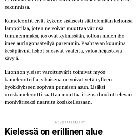
sekunnissa.
Kameleontit eivät kykene sisäisesti säätelemään kehonsa
lämpötilaa, joten ne voivat muuttaa värinsä
tummemmaksi, jos ovat kylmissään, jolloin niiden iho
imee auringonsäteilyä paremmin. Paahtavan kuumina
kesäpäivinä liskot suosivat vaaleita, valoa heijastavia
sävyjä.
Luonnon yleiset varoitusvärit toimivat myös
kameleonteilla; vihaisena ne voivat vetää ylleen
hyökkäykseen sopivan punaisen asun. Lisäksi
uroskameleontti saattaa muuttaa itsensä houkuttelevan
moniväriseksi naaraita kosiskellessaan.
ADVERTISEMENT
Kielessä on erillinen alue