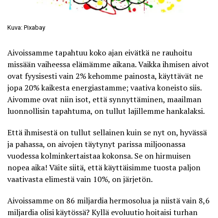
Kuva: Pixabay
Aivoissamme tapahtuu koko ajan eivätkä ne rauhoitu
missään vaiheessa elämämme aikana. Vaikka ihmisen aivot
ovat fyysisesti vain 2% kehomme painosta, käyttävät ne
jopa 20% kaikesta energiastamme; vaativa koneisto siis.
Aivomme ovat niin isot, että synnyttäminen, maailman
luonnollisin tapahtuma, on tullut lajillemme hankalaksi.
Että ihmisestä on tullut sellainen kuin se nyt on, hyvässä
ja pahassa, on aivojen täytynyt parissa miljoonassa
vuodessa kolminkertaistaa kokonsa. Se on hirmuisen
nopea aika! Väite siitä, että käyttäisimme tuosta paljon
vaativasta elimestä
vain 10%
, on järjetön.
Aivoissamme on 86 miljardia hermosolua ja niistä vain 8,6
miljardia olisi käytössä? Kyllä evoluutio hoitaisi turhan