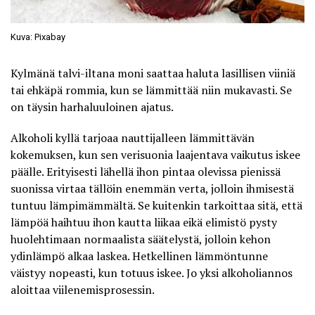
Kuva: Pixabay
Kylmänä talvi-iltana moni saattaa haluta lasillisen viiniä
tai ehkäpä rommia, kun se lämmittää niin mukavasti. Se
on täysin harhaluuloinen ajatus.
Alkoholi kyllä tarjoaa nauttijalleen lämmittävän
kokemuksen, kun sen verisuonia laajentava vaikutus iskee
päälle. Erityisesti lähellä ihon pintaa olevissa pienissä
suonissa virtaa tällöin enemmän verta, jolloin ihmisestä
tuntuu lämpimämmältä. Se kuitenkin tarkoittaa sitä, että
lämpöä haihtuu ihon kautta liikaa eikä elimistö pysty
huolehtimaan normaalista säätelystä, jolloin kehon
ydinlämpö alkaa laskea. Hetkellinen lämmöntunne
väistyy nopeasti, kun totuus iskee. Jo yksi alkoholiannos
aloittaa viilenemisprosessin.