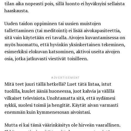
tilan aika nopeasti pois, sillä luonto ei hyväksyisi sellaista
haaskausta.
Uuden taidon oppiminen tai uusien muistojen
tallettaminen (tai meditointi) ei lisää aivokapasiteettia,
sitä vain käytetään eri tavalla. Aivojen kuvantamisessa on
myös huomattu, että hyvinkin yksinkertainen tekeminen,
esimerkiksi elokuvan katsominen, aktivoi useita aivojen
osia, jotka jatkuvasti viestivät toisilleen.
ADVERTISEMENT
Mitä teet juuri tällä hetkellä? Luet tätä listaa, istut
tuolilla, kuulet ääniä huoneessa, juot kahvia ja välillä
vilkaiset televisiota. Unohtamatta sitä, että sydämesi
sykkii, suolesi toimii ja hengität. Käytät aivan varmasti
enemmän kuin kymmenesosan aivoistasi.
Mutta ei kai tämä väärinkäsitys ole hirveän vaarallinen.