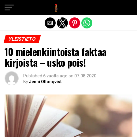
Exit mobile version
YLEISTIETO
10 mielenkiintoista faktaa
kirjoista – usko pois!
Published
6 vuotta ago
on
07.08.2020
By
Jenni Ollonqvist