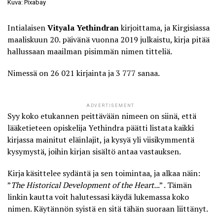
Kuva: Pixabay
Intialaisen
Vityala Yethindran
kirjoittama, ja Kirgisiassa
maaliskuun 20. päivänä vuonna 2019 julkaistu, kirja pitää
hallussaan maailman pisimmän nimen titteliä.
Nimessä on 26 021 kirjainta ja 3 777 sanaa.
ADVERTISEMENT
Syy koko etukannen peittävään nimeen on siinä, että
lääketieteen opiskelija Yethindra päätti listata kaikki
kirjassa mainitut eläinlajit, ja kysyä yli viisikymmentä
kysymystä, joihin kirjan sisältö antaa vastauksen.
Kirja käsittelee sydäntä ja sen toimintaa, ja alkaa näin:
”
The Historical Development of the Heart..
.” .
Tämän
linkin kautta
voit halutessasi käydä lukemassa koko
nimen. Käytännön syistä en sitä tähän suoraan liittänyt.