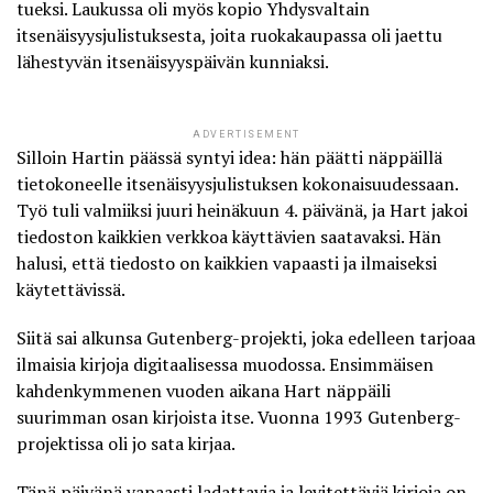
tueksi. Laukussa oli myös kopio Yhdysvaltain
itsenäisyysjulistuksesta, joita ruokakaupassa oli jaettu
lähestyvän itsenäisyyspäivän kunniaksi.
ADVERTISEMENT
Silloin Hartin päässä syntyi idea: hän päätti näppäillä
tietokoneelle itsenäisyysjulistuksen kokonaisuudessaan.
Työ tuli valmiiksi juuri heinäkuun 4. päivänä, ja Hart jakoi
tiedoston kaikkien verkkoa käyttävien saatavaksi. Hän
halusi, että tiedosto on kaikkien vapaasti ja ilmaiseksi
käytettävissä.
Siitä sai alkunsa
Gutenberg-projekti
, joka edelleen tarjoaa
ilmaisia kirjoja digitaalisessa muodossa. Ensimmäisen
kahdenkymmenen vuoden aikana Hart näppäili
suurimman osan kirjoista itse. Vuonna 1993 Gutenberg-
projektissa oli jo sata kirjaa.
Tänä päivänä vapaasti ladattavia ja levitettäviä kirjoja on