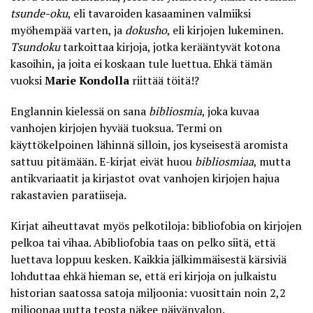
tsunde-oku
, eli tavaroiden kasaaminen valmiiksi
myöhempää varten, ja
dokusho
, eli kirjojen lukeminen.
Tsundoku
tarkoittaa kirjoja, jotka
kerääntyvät kotona
kasoihin
, ja joita ei koskaan tule luettua. Ehkä tämän
vuoksi
Marie Kondolla
riittää töitä!?
Englannin kielessä on sana
bibliosmia
, joka kuvaa
vanhojen kirjojen hyvää tuoksua. Termi on
käyttökelpoinen lähinnä silloin, jos kyseisestä aromista
sattuu pitämään. E-kirjat eivät huou
bibliosmiaa
, mutta
antikvariaatit ja kirjastot ovat vanhojen kirjojen hajua
rakastavien paratiiseja.
Kirjat aiheuttavat myös pelkotiloja: bibliofobia on kirjojen
pelkoa tai vihaa. Abibliofobia taas on pelko siitä, että
luettava loppuu kesken. Kaikkia jälkimmäisestä kärsiviä
lohduttaa ehkä hieman se, että eri kirjoja on julkaistu
historian saatossa satoja miljoonia: vuosittain noin
2,2
miljoonaa uutta teosta
näkee päivänvalon.