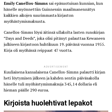
Emily Canellos-Simms
sai epäsuotuisan kunnian, kun
hänelle myönnettiin Guinnessin maailmanennätys
kaikkien aikojen suurimmasta kirjaston
myöhästymismaksusta
.
Canellos-Simms löysi äitinsä ullakolta lasten runokirjan
”Days and Deeds”, joka olisi pitänyt palauttaa Kewaneen
julkiseen kirjastoon huhtikuun 19. päivänä vuonna 1955.
Kirja oli myöhässä reippaat 47 vuotta.
ADVERTISEMENT
Kuuliaisena kansalaisena Canellos-Simms palautti kirjan
heti löytymisen jälkeen ja kahden sentin päiväsakolla
hänelle tuli myöhästymismaksuja 345,14 dollaria eli
hieman päälle 290 euroa.
Kirjoista huolehtivat lepakot