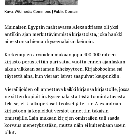
Kuva: Wikimedia Commons | Public Domain
Muinaisen Egyptin mahtavassa Alexandriassa oli yksi
antiikin ajan merkittävimmistä kirjastoista, joka
hankki
aineistonsa hieman kyseenalaisin keinoin
.
Korkeimpien arvioiden mukaan jopa 400 000 niteen
kirjasto perustettiin pari sataa vuotta ennen ajanlaskun
alkua vilkkaan sataman läheisyyteen. Kirjakokoelma sai
täytettä aina, kun vieraat laivat saapuivat kaupunkiin.
Vierailijoiden oli annettava kaikki kirjansa kirjastolle, jossa
ne sitten kopioitiin. Kyseenalaista tästä toimintatavasta
teki se, että alkuperäiset teokset jätettiin Alexandrian
kirjastoon ja kopioidut versiot annettiin takaisin
omistajille. Lain mukaan kirjojen omistajien tuli saada
korvaus menetyksistään, mutta näin ei kuitenkaan usein
ollut.