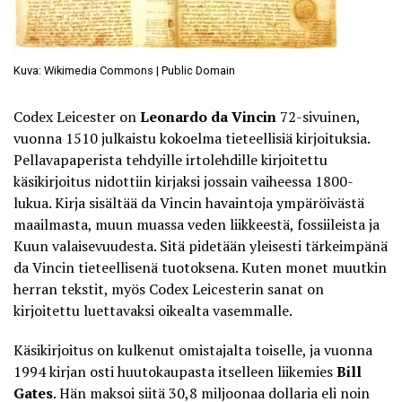
Kuva: Wikimedia Commons | Public Domain
Codex Leicester on
Leonardo da Vincin
72-sivuinen,
vuonna 1510 julkaistu kokoelma tieteellisiä kirjoituksia.
Pellavapaperista tehdyille irtolehdille kirjoitettu
käsikirjoitus nidottiin kirjaksi jossain vaiheessa 1800-
lukua. Kirja sisältää da Vincin havaintoja ympäröivästä
maailmasta, muun muassa veden liikkeestä, fossiileista ja
Kuun valaisevuudesta. Sitä pidetään yleisesti tärkeimpänä
da Vincin tieteellisenä tuotoksena. Kuten monet muutkin
herran tekstit, myös
Codex Leicesterin
sanat on
kirjoitettu luettavaksi oikealta vasemmalle.
Käsikirjoitus on kulkenut omistajalta toiselle, ja vuonna
1994 kirjan osti huutokaupasta itselleen liikemies
Bill
Gates
. Hän maksoi siitä 30,8 miljoonaa dollaria eli noin