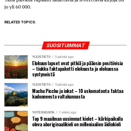
jo yli 60 000.
RELATED TOPICS:
SUOSITUIMMAT
YLEISTIETO
5 päivää ago
Elokuun lapset ovat pitkiä ja pääosin positiivisia
– tiukka faktapaketti elokuusta ja elokuussa
syntyneistä
YLEISTIETO
3 päivää ago
Machu Picchu ja inkat – 10 uskomatonta faktaa
kadonneesta valtakunnasta
YHTEISKUNTA
1 viikko ago
Top 9 maailman uusimmat kielet – kärkipaikalla
oleva aboriginaalikieli on milleniaalien äidinkieli