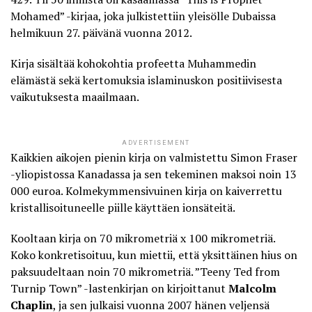
Mohamed” -kirjaa, joka julkistettiin yleisölle Dubaissa
helmikuun 27. päivänä vuonna 2012.
Kirja sisältää kohokohtia profeetta Muhammedin
elämästä sekä kertomuksia islaminuskon positiivisesta
vaikutuksesta maailmaan.
ADVERTISEMENT
Kaikkien aikojen pienin kirja on valmistettu Simon Fraser
-yliopistossa Kanadassa ja sen tekeminen maksoi noin 13
000 euroa. Kolmekymmensivuinen kirja on kaiverrettu
kristallisoituneelle piille käyttäen ionsäteitä.
Kooltaan kirja on 70 mikrometriä x 100 mikrometriä
.
Koko konkretisoituu, kun miettii, että yksittäinen hius on
paksuudeltaan noin 70 mikrometriä. ”Teeny Ted from
Turnip Town” -lastenkirjan on kirjoittanut
Malcolm
Chaplin
, ja sen julkaisi vuonna 2007 hänen veljensä