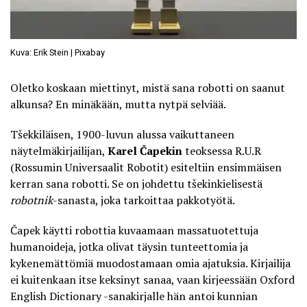
Kuva: Erik Stein | Pixabay
Oletko koskaan miettinyt, mistä sana
robotti on saanut
alkunsa
? En minäkään, mutta nytpä selviää.
Tšekkiläisen, 1900-luvun alussa vaikuttaneen
näytelmäkirjailijan,
Karel Čapekin
teoksessa R.U.R
(Rossumin Universaalit Robotit) esiteltiin ensimmäisen
kerran sana robotti. Se on johdettu tšekinkielisestä
robotnik
-sanasta, joka tarkoittaa pakkotyötä.
Čapek käytti robottia kuvaamaan massatuotettuja
humanoideja, jotka olivat täysin tunteettomia ja
kykenemättömiä muodostamaan omia ajatuksia. Kirjailija
ei kuitenkaan itse keksinyt sanaa, vaan kirjeessään Oxford
English Dictionary -sanakirjalle hän antoi kunnian