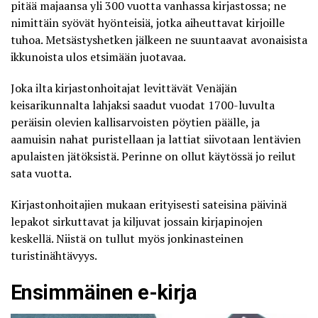
pitää majaansa yli 300 vuotta vanhassa kirjastossa; ne
nimittäin
syövät hyönteisiä, jotka aiheuttavat kirjoille
tuhoa
. Metsästyshetken jälkeen ne suuntaavat avonaisista
ikkunoista ulos etsimään juotavaa.
Joka ilta kirjastonhoitajat levittävät Venäjän
keisarikunnalta lahjaksi saadut vuodat 1700-luvulta
peräisin olevien kallisarvoisten pöytien päälle, ja
aamuisin nahat puristellaan ja lattiat siivotaan lentävien
apulaisten jätöksistä. Perinne on ollut käytössä jo reilut
sata vuotta.
Kirjastonhoitajien mukaan erityisesti sateisina päivinä
lepakot sirkuttavat ja kiljuvat jossain kirjapinojen
keskellä. Niistä on tullut myös jonkinasteinen
turistinähtävyys.
Ensimmäinen e-kirja