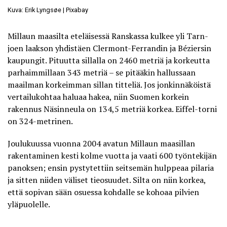
Kuva: Erik Lyngsøe | Pixabay
Millaun maasilta eteläisessä Ranskassa kulkee yli Tarn-
joen laakson yhdistäen Clermont-Ferrandin ja Béziersin
kaupungit. Pituutta sillalla on 2460 metriä ja korkeutta
parhaimmillaan 343 metriä – se pitääkin hallussaan
maailman korkeimman sillan titteliä. Jos jonkinnäköistä
vertailukohtaa haluaa hakea, niin Suomen korkein
rakennus Näsinneula on 134,5 metriä korkea. Eiffel-torni
on 324-metrinen.
Joulukuussa vuonna 2004 avatun Millaun maasillan
rakentaminen kesti kolme vuotta ja vaati 600 työntekijän
panoksen; ensin pystytettiin seitsemän hulppeaa pilaria
ja sitten niiden väliset tieosuudet. Silta on niin korkea,
että sopivan sään osuessa kohdalle se kohoaa pilvien
yläpuolelle.