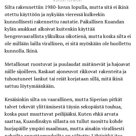
ADVERTISEMENT
Silta rakennettiin 1980-luvun lopulla, mutta sitä ei ikinä
otettu käyttöön ja nykyään vieressä kulkeekin
kunnollisesti rakennettu rautatie. Paikallisen Kuandan
kylän asukkaat alkoivat kuitenkin käyttää
hengenvaarallista ylikulkua oikotienä, mutta koska silta ei
ole millään lailla virallinen, ei sitä myöskään ole huollettu
kunnolla. Ikinä.
Metalliosat ruostuvat ja puulaudat mätänevät ja hajoavat
niille sijoilleen. Raskaat ajoneuvot rikkovat rakenteita ja
tuhoutuneet lankut tai reiät korjataan sillä, mitä ikinä
sattuu löytymäänkään.
Kesäisinkin silta on vaarallinen, mutta Siperian pitkät
talvet tekevät ylittämisestä täysin sekopäistä touhua,
koska puut muuttuvat peilijääksi. Kuten ehkä arvata
saattaa, Kuandinskyn sillasta on tullut suosittu kohde
hurjapäille ympäri maailman, mutta ainakin virallisesti
pahoilta onnettomuuksilta on vältytty. Lähtisitkö itse