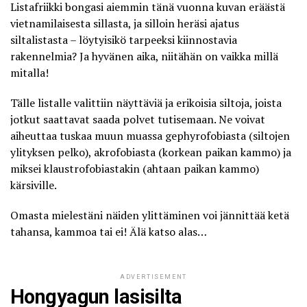
Listafriikki
bongasi aiemmin tänä vuonna kuvan eräästä
vietnamilaisesta sillasta, ja silloin heräsi ajatus
siltalistasta – löytyisikö tarpeeksi kiinnostavia
rakennelmia? Ja hyvänen aika, niitähän on vaikka millä
mitalla!
Tälle listalle valittiin näyttäviä ja erikoisia siltoja, joista
jotkut saattavat saada polvet tutisemaan. Ne voivat
aiheuttaa tuskaa muun muassa gephyrofobiasta (siltojen
ylityksen pelko), akrofobiasta (korkean paikan kammo) ja
miksei klaustrofobiastakin (ahtaan paikan kammo)
kärsiville.
Omasta mielestäni näiden ylittäminen voi jännittää ketä
tahansa, kammoa tai ei! Älä katso alas…
ADVERTISEMENT
Hongyagun lasisilta