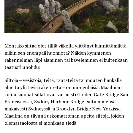
Montako siltaa olet tällä viikolla ylittänyt kiinnittämättä
niihin sen enempää huomiota? Näiden kymmenen
rakennelman läpi ajaminen tai käveleminen ei kuitenkaan
taatusti unohdu!
Siltoja – vesistöjä, teitä, rautateitä tai muuten hankalia
alueita ylittäviä rakenteita – on monenlaisia. Maailman
kuuluisimmat sillat ovat varmasti Golden Gate Bridge San
Franciscossa, Sydney Harbour Bridge -silta nimensä
mukaisesti Sydneyssä ja Brooklyn Bridge New Yorkissa.
Maailma on täynnä uskomattoman upeita siltoja, joiden
olemassaolosta ei monikaan tiedä.