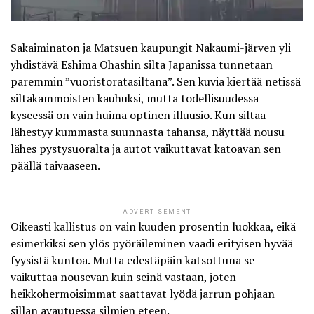
Sakaiminaton ja Matsuen kaupungit Nakaumi-järven yli
yhdistävä Eshima Ohashin silta Japanissa tunnetaan
paremmin ”
vuoristoratasiltana
”. Sen kuvia kiertää netissä
siltakammoisten kauhuksi, mutta todellisuudessa
kyseessä on vain huima optinen illuusio. Kun siltaa
lähestyy kummasta suunnasta tahansa, näyttää nousu
lähes pystysuoralta ja autot vaikuttavat katoavan sen
päällä taivaaseen.
ADVERTISEMENT
Oikeasti kallistus on vain kuuden prosentin luokkaa, eikä
esimerkiksi sen ylös pyöräileminen vaadi erityisen hyvää
fyysistä kuntoa. Mutta edestäpäin katsottuna se
vaikuttaa nousevan kuin seinä vastaan, joten
heikkohermoisimmat saattavat lyödä jarrun pohjaan
sillan avautuessa silmien eteen.