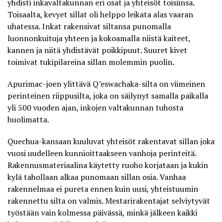
yhdisti inkavaltakunnan eri osat ja yhteisöt toisiinsa.
Toisaalta, kevyet sillat oli helppo leikata alas vaaran
uhatessa. Inkat rakensivat siltansa punomalla
luonnonkuituja yhteen ja kokoamalla niistä kaiteet,
kannen ja niitä yhdistävät poikkipuut. Suuret kivet
toimivat tukipilareina sillan molemmin puolin.
Apurimac-joen ylittävä
Q’eswachaka-silta on viimeinen
perinteinen riippusilta
, joka on säilynyt samalla paikalla
yli 500 vuoden ajan, inkojen valtakunnan tuhosta
huolimatta.
Quechua-kansaan kuuluvat yhteisöt rakentavat sillan joka
vuosi uudelleen kunnioittaakseen vanhoja perinteitä.
Rakennusmateriaalina käytetty ruoho korjataan ja kukin
kylä tahollaan alkaa punomaan sillan osia. Vanhaa
rakennelmaa ei pureta ennen kuin uusi, yhteistuumin
rakennettu silta on valmis. Mestarirakentajat selviytyvät
työstään vain kolmessa päivässä, minkä jälkeen kaikki