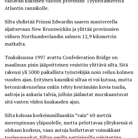
valtavan kokoisen valtion provinssit Tyyneltämereltä
Atlantin rannikolle.
Silta yhdistää Prinssi Edwardin saaren mantereella
sijaitsevaan New Brunswickiin ja ylittää provinssien
välisen Northumberlandin salmen 12,9 kilometrin
matkalta.
Toukokuussa 1997 avattu Confederation Bridge on
maailman pisin jääpeitteisen vesistön ylittävä silta. Sitä
rakensi yli 5000 paikallista työntekijää noin reilun kolmen
vuoden ajan. Erityisen kauniiksi siltaa ei voi kutsua, mutta
betonirakennelma onkin tehty kestämään kovia tuulia,
aaltoja ja ankaria talvia, jolloin jäälautat murskaantuvat
sitä vasten viiden kuukauden ajan.
Silta kohoaa korkeimmillaankin ”vain” 60 metriä
merenpinnan yläpuolelle, mutta pelottavaa ylityksessä ei
olekaan korkeus, vaan autoja heiluttavat voimakkaat
tuulenpuuskat. Sillan omilla
nettisivuilla päivitetään