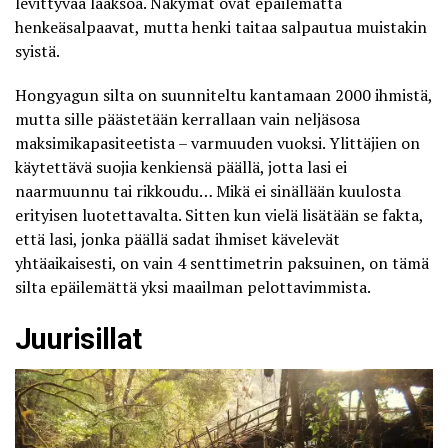
levittyvää laaksoa. Näkymät ovat epäilemättä
henkeäsalpaavat, mutta henki taitaa salpautua muistakin
syistä.
Hongyagun silta on suunniteltu kantamaan 2000 ihmistä,
mutta sille päästetään kerrallaan vain neljäsosa
maksimikapasiteetista – varmuuden vuoksi. Ylittäjien on
käytettävä suojia kenkiensä päällä, jotta lasi ei
naarmuunnu tai rikkoudu… Mikä ei sinällään kuulosta
erityisen luotettavalta. Sitten kun vielä lisätään se fakta,
että lasi, jonka päällä sadat ihmiset kävelevät
yhtäaikaisesti, on vain 4 senttimetrin paksuinen, on tämä
silta epäilemättä yksi maailman pelottavimmista.
Juurisillat