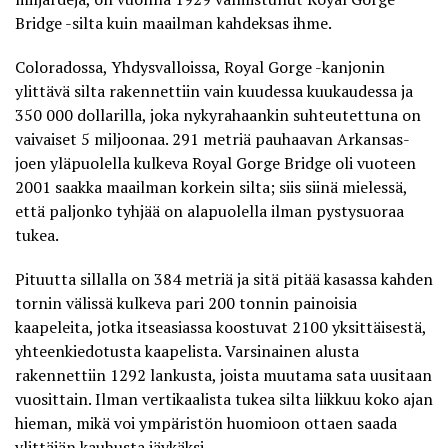
Bridge -silta
kuin maailman kahdeksas ihme.
Coloradossa, Yhdysvalloissa, Royal Gorge -kanjonin
ylittävä silta rakennettiin vain kuudessa kuukaudessa ja
350 000 dollarilla, joka nykyrahaankin suhteutettuna on
vaivaiset 5 miljoonaa. 291 metriä pauhaavan Arkansas-
joen yläpuolella kulkeva Royal Gorge Bridge oli vuoteen
2001 saakka maailman korkein silta; siis siinä mielessä,
että paljonko tyhjää on alapuolella ilman pystysuoraa
tukea.
Pituutta sillalla on 384 metriä ja sitä pitää kasassa kahden
tornin välissä kulkeva pari 200 tonnin painoisia
kaapeleita, jotka itseasiassa koostuvat 2100 yksittäisestä,
yhteenkiedotusta kaapelista. Varsinainen alusta
rakennettiin 1292 lankusta, joista muutama sata uusitaan
vuosittain. Ilman vertikaalista tukea silta liikkuu koko ajan
hieman, mikä voi ympäristön huomioon ottaen saada
ylittäjän kauhusta jäykäksi.