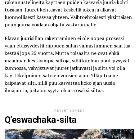
rakennustelineitä käyttäen puiden kasvavia juuria kohti
toisiaan. Juuret kohtaavat keskellä jokea ja alkavat
luonnollisesti kasvaa yhteen. Vaihtoehtoisesti yksittäisen
puun juuria voidaan ohjata vastarannalle.
Elävän juurisillan rakentaminen ei ole nopea prosessi
vaan etäisyydestä riippuen sillan valmistuminen saattaa
kestää jopa 25 vuotta. Mutta toisaalta ne ovat ehkä
maailman kestävimpiä siltoja, sillä kunhan puut pysyvät
kunnossa, vahvistuvat juuret jatkuvasti ja silta voi olla
käyttökelpoinen satojen vuosien ajan. Ylläpitoa ne
kaipaavat silti, sillä puu kasvattaa koko ajan uusia
ilmajuuria, joita on syytä ohjata osaksi siltaa.
ADVERTISEMENT
Q’eswachaka-silta