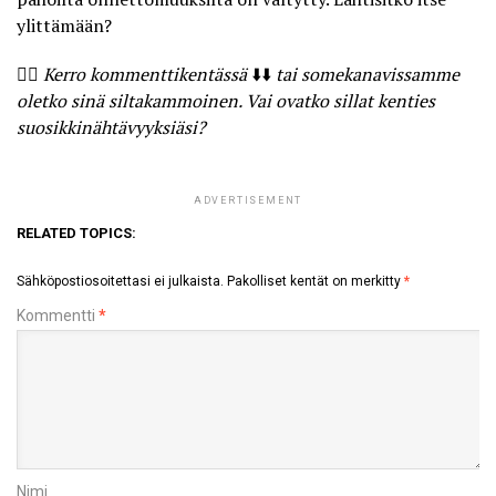
ylittämään?
🤷‍♀️
Kerro kommenttikentässä
⬇️⬇️
tai somekanavissamme
oletko sinä siltakammoinen. Vai ovatko sillat kenties
suosikkinähtävyyksiäsi?
ADVERTISEMENT
RELATED TOPICS:
Sähköpostiosoitettasi ei julkaista.
Pakolliset kentät on merkitty
*
Kommentti
*
Nimi