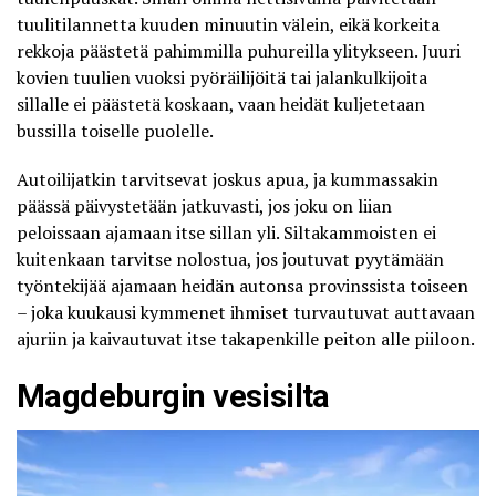
tuulitilannetta kuuden minuutin välein
, eikä korkeita
rekkoja päästetä pahimmilla puhureilla ylitykseen. Juuri
kovien tuulien vuoksi pyöräilijöitä tai jalankulkijoita
sillalle ei päästetä koskaan, vaan heidät kuljetetaan
bussilla toiselle puolelle.
Autoilijatkin tarvitsevat joskus apua, ja kummassakin
päässä päivystetään jatkuvasti, jos
joku on liian
peloissaan ajamaan itse sillan yli
. Siltakammoisten ei
kuitenkaan tarvitse nolostua, jos joutuvat pyytämään
työntekijää ajamaan heidän autonsa provinssista toiseen
– joka kuukausi kymmenet ihmiset turvautuvat auttavaan
ajuriin ja kaivautuvat itse takapenkille peiton alle piiloon.
Magdeburgin vesisilta