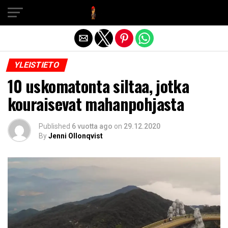
Exit mobile version
YLEISTIETO
10 uskomatonta siltaa, jotka
kouraisevat mahanpohjasta
Published
6 vuotta ago
on
29.12.2020
By
Jenni Ollonqvist