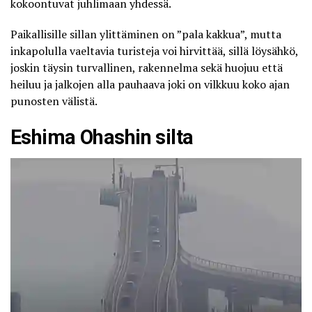
kokoontuvat juhlimaan yhdessä.
Paikallisille sillan ylittäminen on ”pala kakkua”, mutta
inkapolulla vaeltavia turisteja voi hirvittää, sillä löysähkö,
joskin täysin turvallinen, rakennelma sekä huojuu että
heiluu ja jalkojen alla pauhaava joki on vilkkuu koko ajan
punosten välistä.
Eshima Ohashin silta