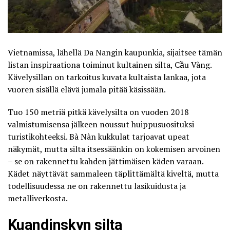
Vietnamissa, lähellä Da Nangin kaupunkia, sijaitsee tämän
listan inspiraationa toiminut
kultainen silta, Cầu Vàng
.
Kävelysillan on tarkoitus kuvata kultaista lankaa, jota
vuoren sisällä elävä jumala pitää käsissään.
Tuo 150 metriä pitkä kävelysilta on vuoden 2018
valmistumisensa jälkeen noussut huippusuosituksi
turistikohteeksi. Bà Nàn kukkulat tarjoavat upeat
näkymät, mutta silta itsessäänkin on kokemisen arvoinen
– se on rakennettu kahden jättimäisen käden varaan.
Kädet näyttävät sammaleen täplittämältä kiveltä, mutta
todellisuudessa ne on rakennettu lasikuidusta ja
metalliverkosta.
Kuandinskyn silta