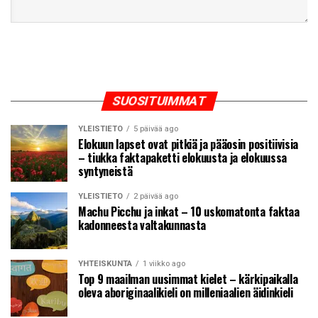
SUOSITUIMMAT
YLEISTIETO
5 päivää ago
Elokuun lapset ovat pitkiä ja pääosin positiivisia
– tiukka faktapaketti elokuusta ja elokuussa
syntyneistä
YLEISTIETO
2 päivää ago
Machu Picchu ja inkat – 10 uskomatonta faktaa
kadonneesta valtakunnasta
YHTEISKUNTA
1 viikko ago
Top 9 maailman uusimmat kielet – kärkipaikalla
oleva aboriginaalikieli on milleniaalien äidinkieli