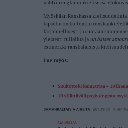
nähtiin englanninkielisessä elokuvass
Myöskään Ranskassa kielisuudelmia e
lapsella on kuitenkin ranskankielel
kirjaimellisesti ja suoraan suomenne
yleisesti rullailua ja
un baiser amour
esimerkki ranskalaisista kielisuudel
Lue myös:
Suukottelu kannattaa – 10 ihana
10 yllättävää psykologista syyt
SAMANKALTAISIA AIHEITA
ETUSIVU
IHMIN
ÄLÄ MISSAA