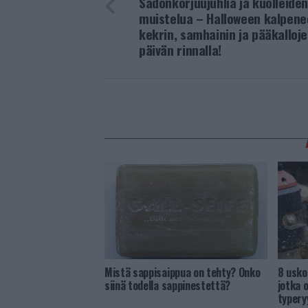
Sadonkorjuujuhlia ja kuolleide
muistelua – Halloween kalpene
kekrin, samhainin ja pääkalloj
päivän rinnalla!
Mistä sappisaippua on tehty? Onko
8 usko
siinä todella sappinestettä?
jotka 
typery