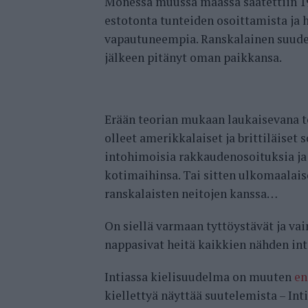
Monessa muussa maassa saatettiin 19
estotonta tunteiden osoittamista ja he
vapautuneempia. Ranskalainen suudel
jälkeen pitänyt oman paikkansa.
Erään teorian mukaan laukaisevana 
olleet amerikkalaiset ja brittiläiset
intohimoisia rakkaudenosoituksia ja v
kotimaihinsa. Tai sitten ulkomaalais
ranskalaisten neitojen kanssa…
On siellä varmaan tyttöystävät ja vai
nappasivat heitä kaikkien nähden in
Intiassa kielisuudelma on muuten
en
kiellettyä näyttää suutelemista – Int