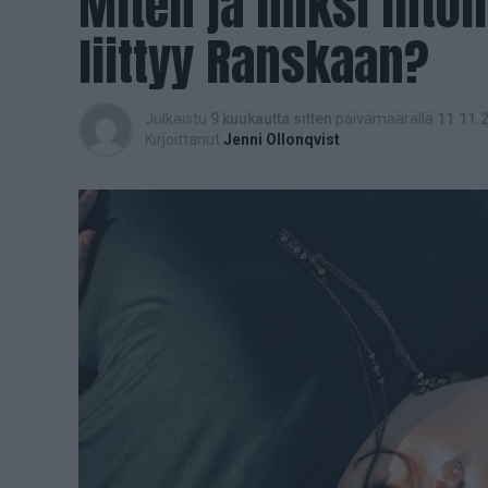
Miten ja miksi into
liittyy Ranskaan?
Julkaistu
9 kuukautta sitten
päivämäärällä
11.11.
Kirjoittanut
Jenni Ollonqvist