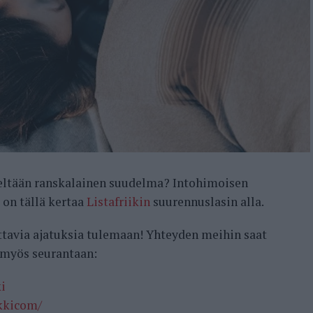
eltään ranskalainen suudelma? Intohimoisen
on tällä kertaa
Listafriikin
suurennuslasin alla.
ttavia ajatuksia tulemaan! Yhteyden meihin saat
myös seurantaan:
i
ikkicom/