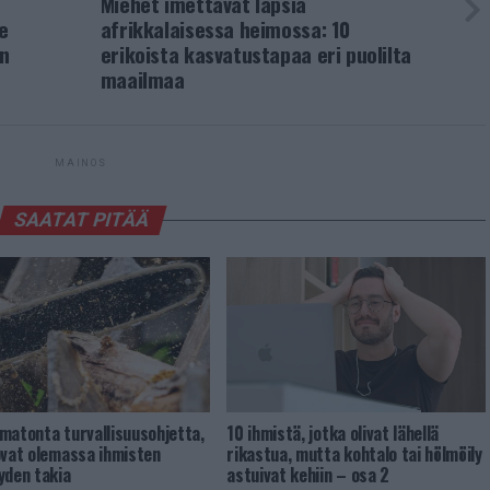
n
Miehet imettävät lapsia
e
afrikkalaisessa heimossa: 10
en
erikoista kasvatustapaa eri puolilta
maailmaa
MAINOS
SAATAT PITÄÄ
matonta turvallisuusohjetta,
10 ihmistä, jotka olivat lähellä
ovat olemassa ihmisten
rikastua, mutta kohtalo tai hölmöily
yden takia
astuivat kehiin – osa 2