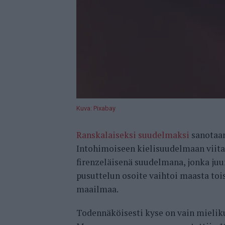
Kuva: Pixabay
Ranskalaiseksi suudelmaksi
sanotaan
Intohimoiseen kielisuudelmaan viita
firenzeläisenä suudelmana, jonka juu
pusuttelun osoite vaihtoi maasta toi
maailmaa.
Todennäköisesti kyse on vain mieliku