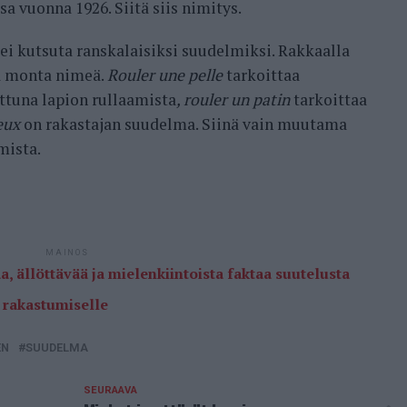
a vuonna 1926. Siitä siis nimitys.
i kutsuta ranskalaisiksi suudelmiksi. Rakkaalla
lä monta nimeä.
Rouler une pelle
tarkoittaa
ttuna lapion rullaamista
, rouler un patin
tarkoittaa
eux
on rakastajan suudelma. Siinä vain muutama
mista.
MAINOS
a, ällöttävää ja mielenkiintoista faktaa suutelusta
ä rakastumiselle
EN
SUUDELMA
SEURAAVA