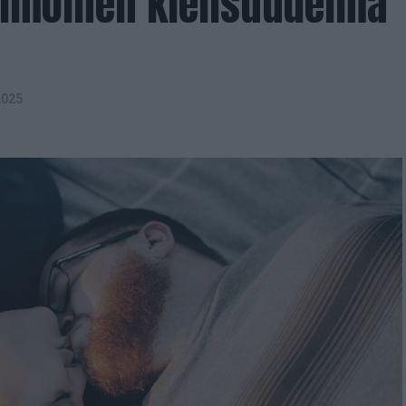
himoinen kielisuudelma
2025