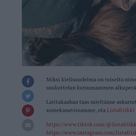
Miksi kielisuudelma on toiselta nim
suukottelun kutsumanimen alkuperä 
Laittakaahan taas mieltänne askarru
somekanavissamme, ota
Listafriikki
https://www.tiktok.com/@listafriikk
https://www.instagram.com/listafri