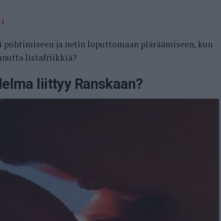
ki
ki pohtimiseen ja netin loputtomaan pläräämiseen, kun
unutta listafriikkiä?
delma liittyy Ranskaan?