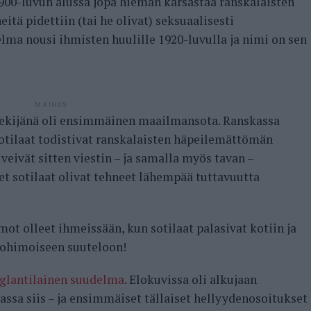
00-luvun alussa jopa hieman karsastaa ranskalaisten
itä pidettiin (tai he olivat) seksuaalisesti
ma nousi ihmisten huulille 1920-luvulla ja nimi on sen
MAINOS
tekijänä oli ensimmäinen maailmansota. Ranskassa
 sotilaat todistivat ranskalaisten häpeilemättömän
eivät sitten viestin – ja samalla myös tavan –
et sotilaat olivat tehneet lähempää tuttavuutta
mot olleet ihmeissään, kun sotilaat palasivat kotiin ja
tohimoiseen suuteloon!
glantilainen suudelma
. Elokuvissa oli alkujaan
iassa siis – ja ensimmäiset tällaiset hellyydenosoitukset