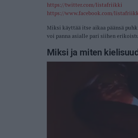
https://twitter.com/listafriikki
https://www.facebook.com/listafriik
Miksi käyttää itse aikaa päänsä puh
voi panna asialle pari siihen erikoist
Miksi ja miten kielisuu