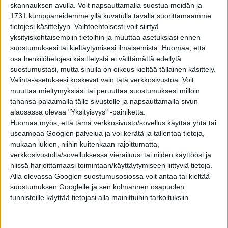
skannauksen avulla. Voit napsauttamalla suostua meidän ja
10 omituista addiktiota: Riippuvainen voi olla
1731 kumppaneidemme yllä kuvatulla tavalla suorittamaamme
esimerkiksi hautajaisista tai imettämisestä –
osa 1
tietojesi käsittelyyn. Vaihtoehtoisesti voit siirtyä
yksityiskohtaisempiin tietoihin ja muuttaa asetuksiasi ennen
suostumuksesi tai kieltäytymisesi ilmaisemista.
Huomaa, että
VIIHDE
2 vuotta sitten
Top 10 vanhimmat yleisurheilun
osa henkilötietojesi käsittelystä ei välttämättä edellytä
maailmanennätykset – tullaanko näitä koskaan
suostumustasi, mutta sinulla on oikeus kieltää tällainen käsittely.
rikkomaan?
Valinta-asetuksesi koskevat vain tätä verkkosivustoa. Voit
muuttaa mieltymyksiäsi tai peruuttaa suostumuksesi milloin
ELÄMÄNTAPA
2 vuotta sitten
tahansa palaamalla tälle sivustolle ja napsauttamalla sivun
10 maailman vaarallisinta tietä – Näitä ajaessa
alaosassa olevaa "Yksityisyys" -painiketta.
on hengenlähtö lähellä!
Huomaa myös, että tämä verkkosivusto/sovellus käyttää yhtä tai
useampaa Googlen palvelua ja voi kerätä ja tallentaa tietoja,
mukaan lukien, niihin kuitenkaan rajoittumatta,
YLEISTIETO
2 vuotta sitten
Miksi vanhukset ovat kärttyisiä? 4 syytä, miksi
verkkosivustolla/sovelluksessa vierailuusi tai niiden käyttöösi ja
stereotypiassa saattaa olla vinha perä
niissä harjoittamaasi toimintaan/käyttäytymiseen liittyviä tietoja.
Alla olevassa Googlen suostumusosiossa voit antaa tai kieltää
suostumuksen Googlelle ja sen kolmannen osapuolen
OUDOIMMAT
2 vuotta sitten
tunnisteille käyttää tietojasi alla mainittuihin tarkoituksiin.
Mereen pissaaminen kielletty: 10 maailman
erikoisinta lakia – osa 2