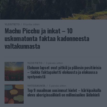
YLEISTIETO
8 tuntia sitten
Machu Picchu ja inkat – 10
uskomatonta faktaa kadonneesta
valtakunnasta
YLEISTIETO
3 päivää sitten
Elokuun lapset ovat pitkiä ja pääosin positiivisia
– tiukka faktapaketti elokuusta ja elokuussa
syntyneistä
YHTEISKUNTA
5 päivää sitten
Top 9 maailman uusimmat kielet – kärkipaikalla
oleva aboriginaalikieli on milleniaalien äidinkieli