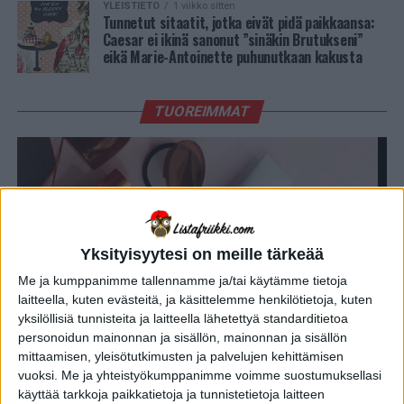
YLEISTIETO
1 viikko sitten
Tunnetut sitaatit, jotka eivät pidä paikkaansa:
Caesar ei ikinä sanonut ”sinäkin Brutukseni”
eikä Marie-Antoinette puhunutkaan kakusta
TUOREIMMAT
Yksityisyytesi on meille tärkeää
Me ja kumppanimme tallennamme ja/tai käytämme tietoja
laitteella, kuten evästeitä, ja käsittelemme henkilötietoja, kuten
ELÄMÄNTAPA
5 kuukautta sitten
yksilöllisiä tunnisteita ja laitteella lähetettyä standarditietoa
Miten dödö oikeasti toimii – eli miten se estää
personoidun mainonnan ja sisällön, mainonnan ja sisällön
hikoilua ja ehkäisee hajuja?
mittaamisen, yleisötutkimusten ja palvelujen kehittämisen
vuoksi.
Me ja yhteistyökumppanimme voimme suostumuksellasi
käyttää tarkkoja paikkatietoja ja tunnistetietoja laitteen
OUDOIMMAT
2 vuotta sitten