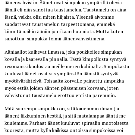
äänenvahvistin. Äänet ovat simpukan ympärillä olevia
ääniä eli niin sanottua taustamelua. Taustamelu on aina
läsnä, vaikka olisi miten hiljaista. Yleensä aivomme
suodattavat taustamelun tarpeettomana, emmekä
kiinnitä näihin ääniin juurikaan huomiota. Mutta kuten
sanottua: simpukka toimii äänenvahvistimena.
Ääniaallot kulkevat ilmassa, joka poukkoilee simpukan
kovalla ja kaarevalla pinnalla. Tästä kimpoilusta syntyvä
resonanssi kuulostaa meille meren kohinalta. Simpukasta
kuuluvat äänet ovat siis ympäristön äänistä syntyvää
myötävärähtelyä. Toisaalta korvalle painettu simpukka
myös estää joiden äänten pääsemisen korvaan, joten
vahvistunut taustamelu erottuu entistä paremmin.
Mitä suurempi simpukka on, sitä kauemmin ilman (ja
äänen) liikkuminen kestää, ja sitä matalampaa ääntä me
kuulemme. Parhaat äänet kuuluvat spiraalin muotoisesta
kuoresta, mutta kyllä kaikissa ontoissa simpukoissa voi