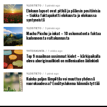
YLEISTIETO
5 päivää ago
Elokuun lapset ovat pitkiä ja pääosin positiivisia
– tiukka faktapaketti elokuusta ja elokuussa
syntyneistä
YLEISTIETO
3 päivää ago
Machu Picchu ja inkat – 10 uskomatonta faktaa
kadonneesta valtakunnasta
YHTEISKUNTA
1 viikko ago
Top 9 maailman uusimmat kielet – kärkipaikalla
oleva aboriginaalikieli on milleniaalien äidinkieli
YLEISTIETO
1 päivä ago
Kuinka paljon lämpötila voi muuttua yhdessä
vuorokaudessa? Ennätyslukema hämmästyttää