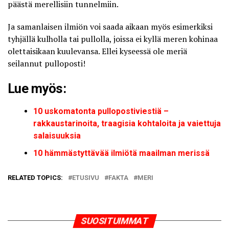
päästä merellisiin tunnelmiin.
Ja samanlaisen ilmiön voi saada aikaan myös esimerkiksi
tyhjällä kulholla tai pullolla, joissa ei kyllä meren kohinaa
olettaisikaan kuulevansa. Ellei kyseessä ole meriä
seilannut pulloposti!
Lue myös:
10 uskomatonta pullopostiviestiä –
rakkaustarinoita, traagisia kohtaloita ja vaiettuja
salaisuuksia
10 hämmästyttävää ilmiötä maailman merissä
RELATED TOPICS:
ETUSIVU
FAKTA
MERI
SUOSITUIMMAT