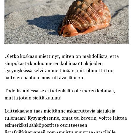
Oletko koskaan miettinyt, miten on mahdollista, että
simpukasta kuuluu meren kohinaa? Lukijoiden
kysymyksissä selvitämme tänään, mitä ihmettä tuo
aaltojen pauhua muistuttava ääni on.
Todellisuudessa se ei tietenkään ole meren kohinaa,
mutta jotain sieltä kuuluu!
Laittakaahan taas mieltänne askarruttavia ajatuksia
tulemaan! Kysymyksenne, omat tai kaverin, voitte laittaa
esimerkiksi sähköpostitse osoitteeseen
listafriikki(ät)gmail.com (muista muuttaa (ät) tilalle