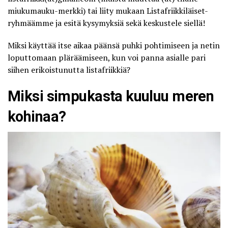
miukumauku-merkki) tai liity mukaan
Listafriikkiläiset-
ryhmäämme
ja esitä kysymyksiä sekä keskustele siellä!
Miksi käyttää itse aikaa päänsä puhki pohtimiseen ja netin
loputtomaan pläräämiseen, kun voi panna asialle pari
siihen erikoistunutta listafriikkiä?
Miksi simpukasta kuuluu meren
kohinaa?