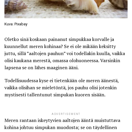
Kuva: Pixabay
Oletko sinä koskaan painanut simpukkaa korvalle ja
kuunnellut meren kohinaa? Se ei ole mikään keksitty
juttu, sillä ”aaltojen pauhun” voi todellakin kuulla, vaikka
olisi kaukana merestä, omassa olohuoneessa. Varsinkin
lapsena se on lähes maaginen ääni.
Todellisuudessa kyse ei tietenkään ole meren äänestä,
vaikka olisihan se mieletöntä, jos pauhu olisi jotenkin
mystisesti tallentunut simpukan kuoren sisään.
ADVERTISEMENT
Meren rantaan iskeytyvien aaltojen ääntä muistuttava
kohina johtuu simpukan muodosta; se on täydellinen