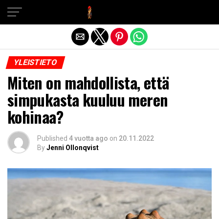
Exit mobile version
YLEISTIETO
Miten on mahdollista, että
simpukasta kuuluu meren
kohinaa?
Published
4 vuotta ago
on
20.11.2022
By
Jenni Ollonqvist