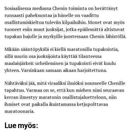
Sosiaalisessa mediassa Chenin toiminta on herättänyt
runsaasti paheksuntaa ja hänelle on vaadittu
osallistumiskieltoa tuleviin kilpailuihin. Monet ovat myös
tuoneet esiin muut juoksijat, jotka epäilemättä altistuvat
tupakan hajulle ja myrkyille juostessaan Chenin lähistöllä.
Mikään sääntöpykälä ei kiellä maratonilla tupakointia,
sillä suurin osa juoksijoista käyttää tilanteessa
maalaisjärkeä: urheileminen ja tupakointi eivät kuulu
yhteen. Varsinkaan samaan aikaan harjoitettuna.
Nähtäväksi jää, mitä viraaliksi ilmiöksi nousseelle Chenille
tapahtuu. Varmaa on se, että kun miehen nimi seuraavan
kerran ilmestyy maratonin osallistujaluetteloon, niin
ihmiset ovat paikalla ikuistamassa ketjupolttavaa
maratoonaria.
Lue myös: