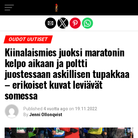
Exit mobile version
OUDOT UUTISET
Kiinalaismies juoksi maratonin
kelpo aikaan ja poltti
juostessaan askillisen tupakkaa
– erikoiset kuvat leviävät
somessa
Published
4 vuotta ago
on
19.11.2022
By
Jenni Ollonqvist