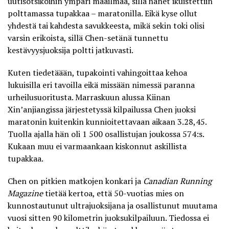
uutisotsikoihin ympäri maailmaa, sillä hänet ikuistettiin
polttamassa tupakkaa – maratonilla
. Eikä kyse ollut
yhdestä tai kahdesta savukkeesta, mikä sekin toki olisi
ADVERTISEMENT
varsin erikoista, sillä Chen-setänä tunnettu
kestävyysjuoksija poltti jatkuvasti.
Kuten tiedetäään, tupakointi vahingoittaa kehoa
lukuisilla eri tavoilla eikä missään nimessä paranna
urheilusuoritusta. Marraskuun alussa Kiinan
Xin’anjiangissa järjestetyssä kilpailussa Chen juoksi
maratonin kuitenkin kunnioitettavaan aikaan 3.28,45.
Tuolla ajalla hän oli 1 500 osallistujan joukossa 574:s.
Kukaan muu ei varmaankaan kiskonnut askillista
tupakkaa.
Chen on pitkien matkojen konkari ja
Canadian Running
Magazine
tietää kertoa, että 50-vuotias mies on
kunnostautunut ultrajuoksijana ja osallistunut muutama
vuosi sitten
90 kilometrin juoksukilpailuun
. Tiedossa ei