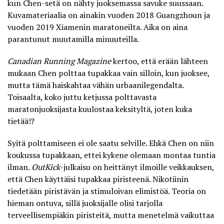
kun Chen-setä on nähty juoksemassa savuke suussaan.
Kuvamateriaalia on ainakin vuoden 2018 Guangzhoun ja
vuoden 2019 Xiamenin maratoneilta. Aika on aina
parantunut muutamilla minuuteilla.
Canadian Running Magazine
kertoo, että erään lähteen
mukaan Chen polttaa tupakkaa vain silloin, kun juoksee,
mutta tämä haiskahtaa vähän urbaanilegendalta.
Toisaalta, koko juttu ketjussa polttavasta
maratonjuoksijasta kuulostaa keksityltä, joten kuka
tietää!?
Syitä polttamiseen ei ole saatu selville. Ehkä Chen on niin
koukussa tupakkaan, ettei kykene olemaan montaa tuntia
ilman.
OutKick
-julkaisu on heittänyt ilmoille veikkauksen,
että
Chen käyttäisi tupakkaa piristeenä
. Nikotiinin
tiedetään piristävän ja stimuloivan elimistöä. Teoria on
hieman ontuva, sillä juoksijalle olisi tarjolla
terveellisempiäkin piristeitä, mutta menetelmä vaikuttaa