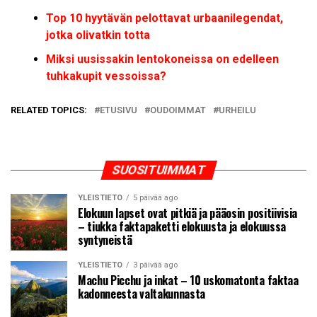
Top 10 hyytävän pelottavat urbaanilegendat,
jotka olivatkin totta
Miksi uusissakin lentokoneissa on edelleen
tuhkakupit vessoissa?
RELATED TOPICS:
ETUSIVU
OUDOIMMAT
URHEILU
SUOSITUIMMAT
YLEISTIETO
5 päivää ago
Elokuun lapset ovat pitkiä ja pääosin positiivisia
– tiukka faktapaketti elokuusta ja elokuussa
syntyneistä
YLEISTIETO
3 päivää ago
Machu Picchu ja inkat – 10 uskomatonta faktaa
kadonneesta valtakunnasta