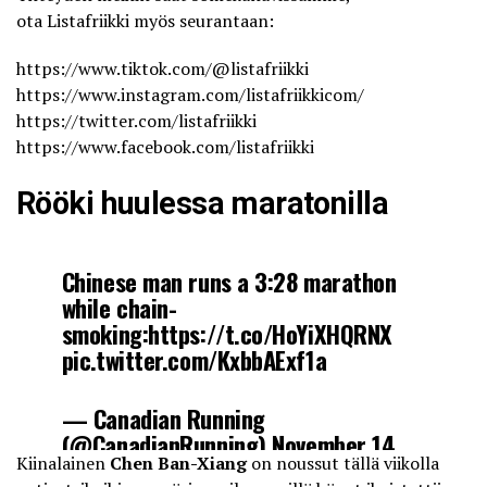
ota
Listafriikki
myös seurantaan:
https://www.tiktok.com/@listafriikki
https://www.instagram.com/listafriikkicom/
https://twitter.com/listafriikki
https://www.facebook.com/listafriikki
Rööki huulessa maratonilla
Chinese man runs a 3:28 marathon
while chain-
smoking:
https://t.co/HoYiXHQRNX
pic.twitter.com/KxbbAExf1a
— Canadian Running
(@CanadianRunning)
November 14,
Kiinalainen
Chen Ban-Xiang
on noussut tällä viikolla
2022