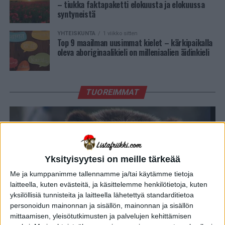
– tiukka faktapaketti elokuusta ja elokuussa
syntyneistä
YHTEISKUNTA
1 viikko sitten
Top 9 maailman uusimmat kielet – kärkipaikalla
oleva aboriginaalikieli on milleniaalien äidinkieli
TUOREIMMAT
Yksityisyytesi on meille tärkeää
Me ja kumppanimme tallennamme ja/tai käytämme tietoja
laitteella, kuten evästeitä, ja käsittelemme henkilötietoja, kuten
yksilöllisiä tunnisteita ja laitteella lähetettyä standarditietoa
YHTEISKUNTA
6 kuukautta sitten
personoidun mainonnan ja sisällön, mainonnan ja sisällön
Suomen joukkueella kisoissa mukana oikea karhu:
mittaamisen, yleisötutkimusten ja palvelujen kehittämisen
10 erikoisinta tapahtumaa menneistä