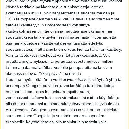
vuoksi.
Me ja yhteistyökumppanimme voimme suostumuksellasi
olympialaisista – osa 2
käyttää tarkkoja paikkatietoja ja tunnistetietoja laitteen
skannauksen avulla. Voit napsauttamalla suostua meidän ja
1733 kumppaneidemme yllä kuvatulla tavalla suorittamaamme
YLEISTIETO
3 vuotta sitten
tietojesi käsittelyyn. Vaihtoehtoisesti voit siirtyä
Hiuksia neulottiin silmäluomiin pidempien ripsien
yksityiskohtaisempiin tietoihin ja muuttaa asetuksiasi ennen
toivossa: 10 kammottavaa
suostumuksesi tai kieltäytymisesi ilmaisemista.
Huomaa, että
kauneudenhoitomenetelmää menneisyydestä –
osa henkilötietojesi käsittelystä ei välttämättä edellytä
osa 2
suostumustasi, mutta sinulla on oikeus kieltää tällainen käsittely.
YLEISTIETO
3 vuotta sitten
Valinta-asetuksesi koskevat vain tätä verkkosivustoa. Voit
Tyttöjen jalat murrettiin ja sidottiin suppuun,
muuttaa mieltymyksiäsi tai peruuttaa suostumuksesi milloin
jotta saatiin pienet ”lootusjalat”: 10
tahansa palaamalla tälle sivustolle ja napsauttamalla sivun
kammottavaa kauneudenhoitomenetelmää
alaosassa olevaa "Yksityisyys" -painiketta.
menneisyydestä – osa 1
Huomaa myös, että tämä verkkosivusto/sovellus käyttää yhtä tai
YLEISTIETO
3 vuotta sitten
useampaa Googlen palvelua ja voi kerätä ja tallentaa tietoja,
Lukijoiden kysymyksiä: Mistä sana kirpputori on
mukaan lukien, niihin kuitenkaan rajoittumatta,
peräisin – kirpuistako?
verkkosivustolla/sovelluksessa vierailuusi tai niiden käyttöösi ja
niissä harjoittamaasi toimintaan/käyttäytymiseen liittyviä tietoja.
Alla olevassa Googlen suostumusosiossa voit antaa tai kieltää
YLEISTIETO
3 vuotta sitten
suostumuksen Googlelle ja sen kolmannen osapuolen
Tähtien sota oli ensi-illassa ja Ranskassa
teloitettiin vanki giljotiinilla – Uskoisitko, että
tunnisteille käyttää tietojasi alla mainittuihin tarkoituksiin.
nämä hetket historiassa ovat tapahtuneet