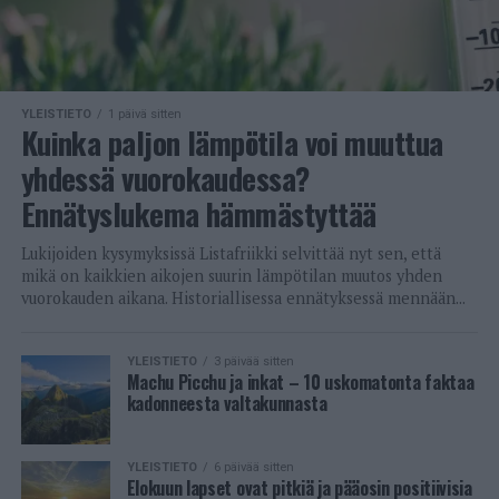
YLEISTIETO
1 päivä sitten
Kuinka paljon lämpötila voi muuttua
yhdessä vuorokaudessa?
Ennätyslukema hämmästyttää
Lukijoiden kysymyksissä Listafriikki selvittää nyt sen, että
mikä on kaikkien aikojen suurin lämpötilan muutos yhden
vuorokauden aikana. Historiallisessa ennätyksessä mennään...
YLEISTIETO
3 päivää sitten
Machu Picchu ja inkat – 10 uskomatonta faktaa
kadonneesta valtakunnasta
YLEISTIETO
6 päivää sitten
Elokuun lapset ovat pitkiä ja pääosin positiivisia