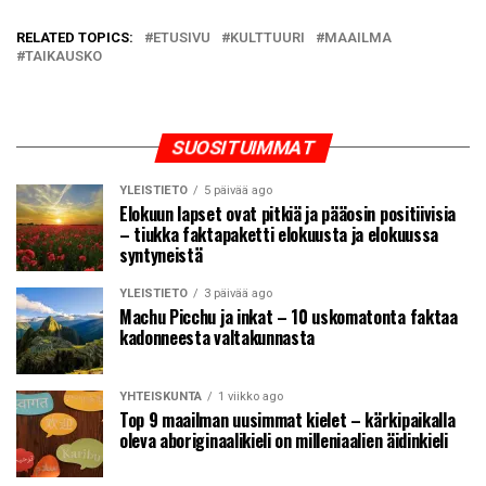
RELATED TOPICS:
ETUSIVU
KULTTUURI
MAAILMA
TAIKAUSKO
SUOSITUIMMAT
YLEISTIETO
5 päivää ago
Elokuun lapset ovat pitkiä ja pääosin positiivisia
– tiukka faktapaketti elokuusta ja elokuussa
syntyneistä
YLEISTIETO
3 päivää ago
Machu Picchu ja inkat – 10 uskomatonta faktaa
kadonneesta valtakunnasta
YHTEISKUNTA
1 viikko ago
Top 9 maailman uusimmat kielet – kärkipaikalla
oleva aboriginaalikieli on milleniaalien äidinkieli