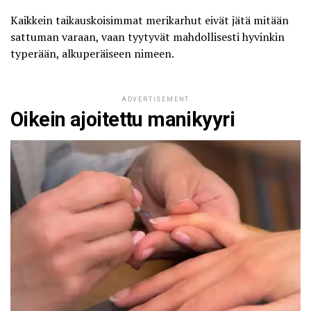
Kaikkein taikauskoisimmat merikarhut eivät jätä mitään
sattuman varaan, vaan tyytyvät mahdollisesti hyvinkin
typerään, alkuperäiseen nimeen.
ADVERTISEMENT
Oikein ajoitettu manikyyri