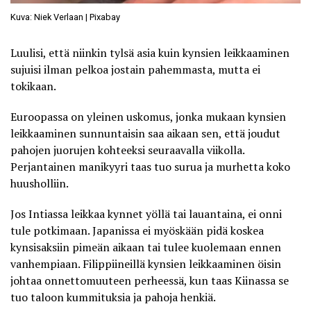
Kuva: Niek Verlaan | Pixabay
Luulisi, että niinkin tylsä asia kuin kynsien leikkaaminen
sujuisi ilman pelkoa jostain pahemmasta, mutta ei
tokikaan.
Euroopassa on yleinen uskomus, jonka mukaan kynsien
leikkaaminen sunnuntaisin saa aikaan sen, että joudut
pahojen juorujen kohteeksi seuraavalla viikolla.
Perjantainen manikyyri taas tuo surua ja murhetta koko
huusholliin.
Jos Intiassa leikkaa kynnet yöllä tai lauantaina, ei onni
tule potkimaan. Japanissa ei myöskään pidä koskea
kynsisaksiin pimeän aikaan tai tulee kuolemaan ennen
vanhempiaan. Filippiineillä kynsien leikkaaminen öisin
johtaa onnettomuuteen perheessä, kun taas Kiinassa se
tuo taloon kummituksia ja pahoja henkiä.