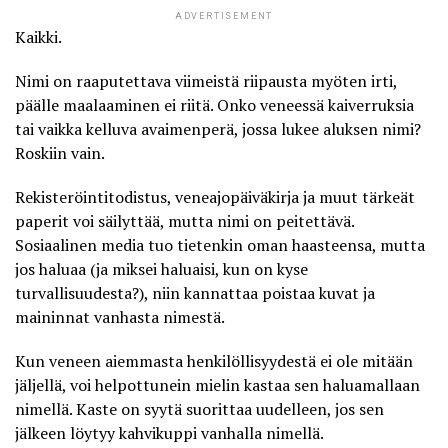
ADVERTISEMENT
Kaikki.
Nimi on raaputettava viimeistä riipausta myöten irti,
päälle maalaaminen ei riitä. Onko veneessä kaiverruksia
tai vaikka kelluva avaimenperä, jossa lukee aluksen nimi?
Roskiin vain.
Rekisteröintitodistus, veneajopäiväkirja ja muut tärkeät
paperit voi säilyttää, mutta nimi on peitettävä.
Sosiaalinen media tuo tietenkin oman haasteensa, mutta
jos haluaa (ja miksei haluaisi, kun on kyse
turvallisuudesta?), niin kannattaa poistaa kuvat ja
maininnat vanhasta nimestä.
Kun veneen aiemmasta henkilöllisyydestä ei ole mitään
jäljellä, voi helpottunein mielin kastaa sen haluamallaan
nimellä. Kaste on syytä suorittaa uudelleen, jos sen
jälkeen löytyy kahvikuppi vanhalla nimellä.