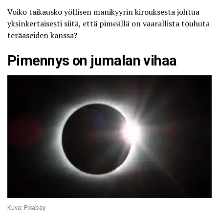
Voiko taikausko yöllisen manikyyrin kirouksesta johtua
yksinkertaisesti siitä, että pimeällä on vaarallista touhuta
teräaseiden kanssa?
Pimennys on jumalan vihaa
Kuva: Pixabay