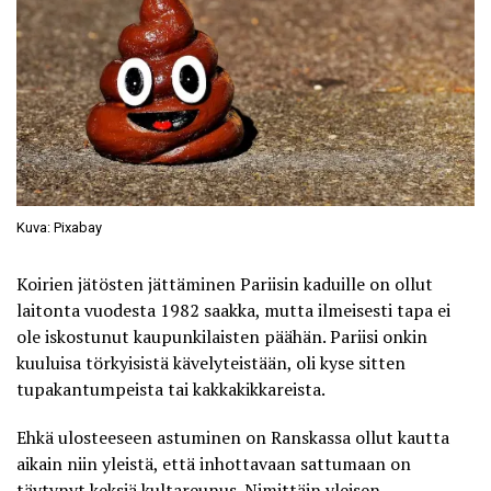
Kuva: Pixabay
Koirien jätösten jättäminen Pariisin kaduille on ollut
laitonta vuodesta 1982 saakka, mutta ilmeisesti tapa ei
ole iskostunut kaupunkilaisten päähän. Pariisi onkin
kuuluisa törkyisistä kävelyteistään, oli kyse sitten
tupakantumpeista tai kakkakikkareista.
Ehkä ulosteeseen astuminen on Ranskassa ollut kautta
aikain niin yleistä, että inhottavaan sattumaan on
täytynyt keksiä kultareunus. Nimittäin yleisen