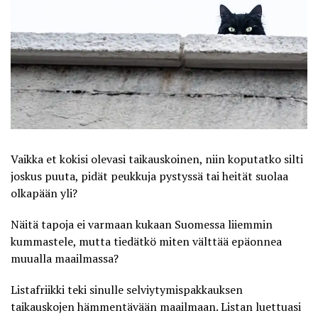
Vaikka et kokisi olevasi taikauskoinen, niin koputatko silti
joskus puuta, pidät peukkuja pystyssä tai heität suolaa
olkapään yli?
Näitä tapoja ei varmaan kukaan Suomessa liiemmin
kummastele, mutta tiedätkö miten välttää epäonnea
muualla maailmassa?
Listafriikki
teki sinulle selviytymispakkauksen
taikauskojen hämmentävään maailmaan. Listan luettuasi