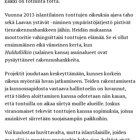
kaikki on totisinta totta.
Vuonna 2013 islantilainen tonttujen oikeuksia ajava taho
sekä Laavan ystävät -niminen ympäristöjärjestö
pistivät
tienrakennushankkeen jäihin
. Heidän mukaansa
moottoritie vahingoittaisi tonttujen elämää. Se ei ollut
ensimmäinen eikä viimeinen kerta, kun
Huldufólkin
(salainen kansa) asuinalueet ovat
pysäyttäneet rakennushankkeita.
Projektit joudutaan keskeyttämään, kunnes korkein
oikeus myöntää luvan jatkamiseen. Teiden rakentamisesta
ja kunnossapidosta vastaava hallintoelin on luvannut,
että töiden aloittamisen kanssa odotetaan niin kauan,
että tontuilla on aikaa siirtyä muille alueille. Joskus
viranomaiset tekevät tonttujen kanssa sopimuksia, joissa
asuinkivet siirretään suojaisampiin paikkoihin.
Voi kuulostaa huvittavalta, mutta islantilaisille, joiden
maa elää ja muuttuu muutenkin koko ajan, haltijat eivät