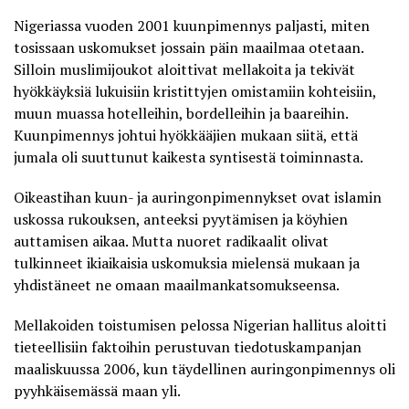
Nigeriassa vuoden 2001 kuunpimennys paljasti, miten
tosissaan uskomukset jossain päin maailmaa otetaan.
Silloin muslimijoukot aloittivat mellakoita ja tekivät
hyökkäyksiä lukuisiin kristittyjen omistamiin kohteisiin,
muun muassa hotelleihin, bordelleihin ja baareihin.
Kuunpimennys johtui hyökkääjien mukaan siitä, että
jumala oli suuttunut kaikesta syntisestä toiminnasta.
Oikeastihan kuun- ja auringonpimennykset ovat islamin
uskossa rukouksen, anteeksi pyytämisen ja köyhien
auttamisen aikaa. Mutta nuoret radikaalit olivat
tulkinneet ikiaikaisia uskomuksia mielensä mukaan ja
yhdistäneet ne omaan maailmankatsomukseensa.
Mellakoiden toistumisen pelossa Nigerian hallitus aloitti
tieteellisiin faktoihin perustuvan tiedotuskampanjan
maaliskuussa 2006, kun täydellinen auringonpimennys oli
pyyhkäisemässä maan yli.