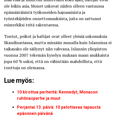
ole leikin asia. Monet uskovat niiden olleen vastuussa
epämääräisistä työkoneiden hajoamisista ja
työntekijöiden onnettomuuksista, joita on sattunut
esimerkiksi teitä rakentaessa.
Tontut, peikot ja haltijat ovat olleet yleisiä uskomuksia
Skandinaviassa, mutta missään muualla kuin Islannissa ei
taikausko ole säilynyt niin vahvana. Islannin yliopiston
vuonna 2007 tekemän kyselyn mukaan maan asukkaista
jopa 60 % uskoi, että on vähintään mahdollista, että
tonttuja on olemassa.
Lue myös:
10 kirottua perhettä: Kennedyt, Monacon
ruhtinasperhe ja muut
Perjantai 13. päivä: 10 pelottavaa tapausta
epäonnen päivänä