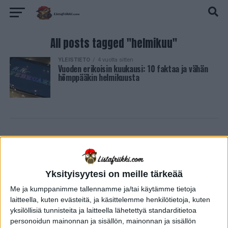
All posts tagged "helmikuu"
YLEISTIETO
4 vuotta sitten
Vuoden erikoisin kuukausi: 10 faktaa ja vähän
hömppääkin helmikuusta
Yksityisyytesi on meille tärkeää
Me ja kumppanimme tallennamme ja/tai käytämme tietoja
laitteella, kuten evästeitä, ja käsittelemme henkilötietoja, kuten
yksilöllisiä tunnisteita ja laitteella lähetettyä standarditietoa
personoidun mainonnan ja sisällön, mainonnan ja sisällön