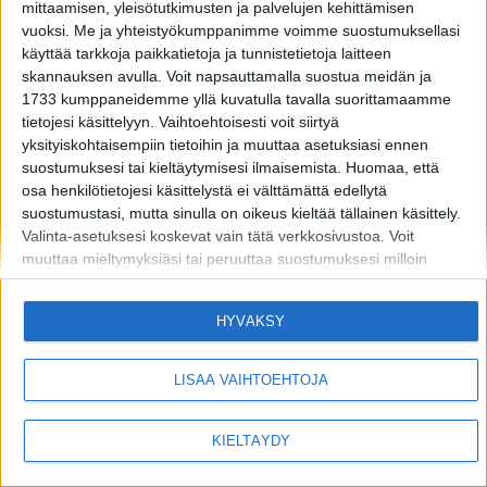
mittaamisen, yleisötutkimusten ja palvelujen kehittämisen
vuoksi.
Me ja yhteistyökumppanimme voimme suostumuksellasi
käyttää tarkkoja paikkatietoja ja tunnistetietoja laitteen
skannauksen avulla. Voit napsauttamalla suostua meidän ja
1733 kumppaneidemme yllä kuvatulla tavalla suorittamaamme
tietojesi käsittelyyn. Vaihtoehtoisesti voit siirtyä
yksityiskohtaisempiin tietoihin ja muuttaa asetuksiasi ennen
MIKÄ LISTAFRIIKKI?
HALUATKO MAINOSTAJAKSI LISTAFRIIKKIIN?
suostumuksesi tai kieltäytymisesi ilmaisemista.
Huomaa, että
osa henkilötietojesi käsittelystä ei välttämättä edellytä
TIETOSUOJA JA EVÄSTEET
OTA YHTEYTTÄ
suostumustasi, mutta sinulla on oikeus kieltää tällainen käsittely.
Valinta-asetuksesi koskevat vain tätä verkkosivustoa. Voit
muuttaa mieltymyksiäsi tai peruuttaa suostumuksesi milloin
Copyright © 2026 Listamedia
tahansa palaamalla tälle sivustolle ja napsauttamalla sivun
alaosassa olevaa "Yksityisyys" -painiketta.
HYVÄKSY
Huomaa myös, että tämä verkkosivusto/sovellus käyttää yhtä tai
useampaa Googlen palvelua ja voi kerätä ja tallentaa tietoja,
mukaan lukien, niihin kuitenkaan rajoittumatta,
LISÄÄ VAIHTOEHTOJA
verkkosivustolla/sovelluksessa vierailuusi tai niiden käyttöösi ja
niissä harjoittamaasi toimintaan/käyttäytymiseen liittyviä tietoja.
KIELTÄYDY
Alla olevassa Googlen suostumusosiossa voit antaa tai kieltää
suostumuksen Googlelle ja sen kolmannen osapuolen
tunnisteille käyttää tietojasi alla mainittuihin tarkoituksiin.