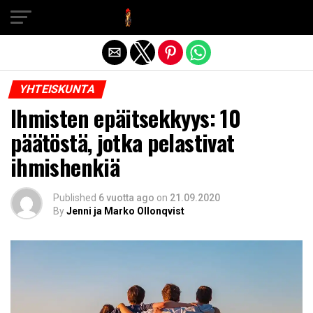
Exit mobile version
YHTEISKUNTA
Ihmisten epäitsekkyys: 10
päätöstä, jotka pelastivat
ihmishenkiä
Published
6 vuotta ago
on
21.09.2020
By
Jenni ja Marko Ollonqvist