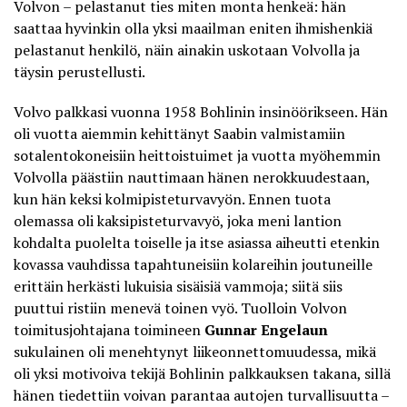
Volvon – pelastanut ties miten monta henkeä: hän
saattaa hyvinkin olla yksi maailman eniten ihmishenkiä
pelastanut henkilö, näin ainakin uskotaan Volvolla ja
täysin perustellusti.
Volvo
palkkasi vuonna 1958 Bohlinin insinöörikseen. Hän
oli vuotta aiemmin kehittänyt Saabin valmistamiin
sotalentokoneisiin heittoistuimet ja vuotta myöhemmin
Volvolla päästiin nauttimaan hänen nerokkuudestaan,
kun hän keksi kolmipisteturvavyön. Ennen tuota
olemassa oli kaksipisteturvavyö, joka meni lantion
kohdalta puolelta toiselle ja itse asiassa aiheutti etenkin
kovassa vauhdissa tapahtuneisiin kolareihin joutuneille
erittäin herkästi lukuisia sisäisiä vammoja; siitä siis
puuttui ristiin menevä toinen vyö. Tuolloin Volvon
toimitusjohtajana toimineen
Gunnar Engelaun
sukulainen oli menehtynyt liikeonnettomuudessa, mikä
oli yksi motivoiva tekijä Bohlinin palkkauksen takana, sillä
hänen tiedettiin voivan parantaa autojen turvallisuutta –