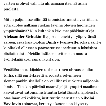
varten ja olivat valmiita uhraamaan itsensä asian
puolesta.
Miten paljon itsehillintää ja omistautumista vaatiikaan,
että kuolee nälkään ruokaa täynnä olevien huoneiden
ympäröimänä? Niin kuitenkin kävi maapähkinätutkija
Aleksander Stchukinille
, joka menehtyi työpöytänsä
ääreen, sekä kasvibiologi
Dmitry Ivanoville
, joka nääntyi
kuoliaaksi ollessaan päävastuussa instituutin lukuisista
riisilajikkeista. Heidän lisäkseen seitsemän muuta
työntekijää koki saman kohtalon.
Venäläisten tutkijoiden ultimaattinen uhraus ei ollut
turha, sillä piirityksestä ja sodasta selvinneen
siemenpankin sisällöllä on välillisesti ruokittu miljoonia
ihmisiä
. Tänäkin päivänä maanviljelijät ympäri maailman
kasvattavat satonsa instituutin kehittämistä lajikkeista.
Maailman eri kolkista, instituutin perustajan
Nikolai
Vavilovin
toimesta, kerättyjä kasveja on käytetty