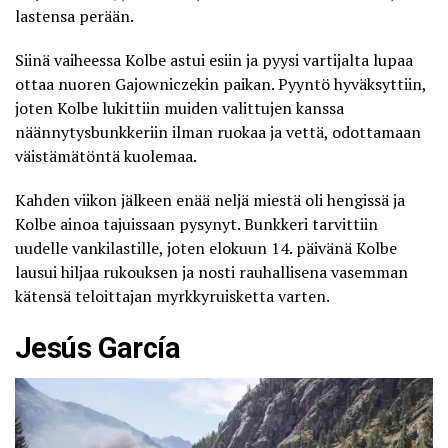
lastensa perään.
Siinä vaiheessa Kolbe astui esiin ja pyysi vartijalta lupaa
ottaa nuoren Gajowniczekin paikan. Pyyntö hyväksyttiin,
joten Kolbe lukittiin muiden valittujen kanssa
näännytysbunkkeriin ilman ruokaa ja vettä, odottamaan
väistämätöntä kuolemaa.
Kahden viikon jälkeen enää neljä miestä oli hengissä ja
Kolbe ainoa tajuissaan pysynyt. Bunkkeri tarvittiin
uudelle vankilastille, joten elokuun 14. päivänä Kolbe
lausui hiljaa rukouksen ja nosti rauhallisena vasemman
kätensä teloittajan myrkkyruisketta varten.
Jesús García