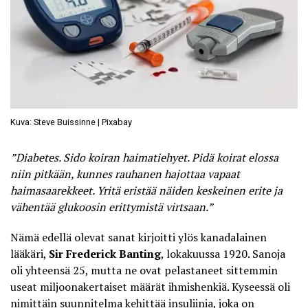
Kuva: Steve Buissinne | Pixabay
”Diabetes. Sido koiran haimatiehyet. Pidä koirat elossa
niin pitkään, kunnes rauhanen hajottaa vapaat
haimasaarekkeet. Yritä eristää näiden keskeinen erite ja
vähentää glukoosin erittymistä virtsaan.”
Nämä edellä olevat sanat kirjoitti ylös kanadalainen
lääkäri,
Sir Frederick Banting
, lokakuussa 1920. Sanoja
oli yhteensä 25, mutta ne ovat pelastaneet sittemmin
useat miljoonakertaiset määrät ihmishenkiä. Kyseessä oli
nimittäin suunnitelma kehittää insuliinia, joka on