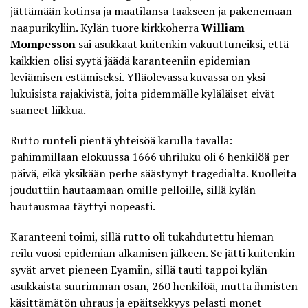
jättämään kotinsa ja maatilansa taakseen ja pakenemaan
naapurikyliin. Kylän tuore kirkkoherra
William
Mompesson
sai asukkaat kuitenkin vakuuttuneiksi, että
kaikkien olisi syytä jäädä karanteeniin epidemian
leviämisen estämiseksi. Ylläolevassa kuvassa on yksi
lukuisista rajakivistä, joita pidemmälle kyläläiset eivät
saaneet liikkua.
Rutto runteli pientä yhteisöä karulla tavalla:
pahimmillaan elokuussa 1666 uhriluku oli 6 henkilöä per
päivä, eikä yksikään perhe säästynyt tragedialta. Kuolleita
jouduttiin hautaamaan omille pelloille, sillä kylän
hautausmaa täyttyi nopeasti.
Karanteeni toimi, sillä rutto oli tukahdutettu hieman
reilu vuosi epidemian alkamisen jälkeen. Se jätti kuitenkin
syvät arvet pieneen Eyamiin, sillä tauti tappoi kylän
asukkaista suurimman osan, 260 henkilöä, mutta ihmisten
käsittämätön uhraus ja epäitsekkyys pelasti monet