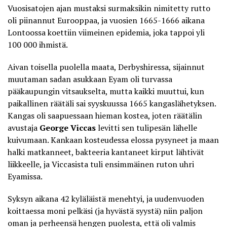
Vuosisatojen ajan mustaksi surmaksikin nimitetty rutto
oli piinannut Eurooppaa, ja vuosien 1665-1666 aikana
Lontoossa koettiin viimeinen epidemia, joka tappoi yli
100 000 ihmistä.
Aivan toisella puolella maata, Derbyshiressa, sijainnut
muutaman sadan asukkaan Eyam oli turvassa
pääkaupungin vitsaukselta, mutta kaikki muuttui, kun
paikallinen räätäli sai syyskuussa 1665 kangaslähetyksen.
Kangas oli saapuessaan hieman kostea, joten räätälin
avustaja
George Viccas
levitti sen tulipesän lähelle
kuivumaan. Kankaan kosteudessa elossa pysyneet ja maan
halki matkanneet, bakteeria kantaneet kirput lähtivät
liikkeelle, ja Viccasista tuli ensimmäinen ruton uhri
Eyamissa.
Syksyn aikana 42 kyläläistä menehtyi, ja uudenvuoden
koittaessa moni pelkäsi (ja hyvästä syystä) niin paljon
oman ja perheensä hengen puolesta, että oli valmis