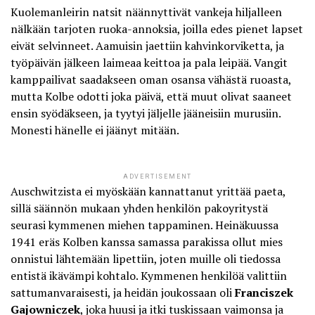
Kuolemanleirin natsit näännyttivät vankeja hiljalleen
nälkään tarjoten ruoka-annoksia, joilla edes pienet lapset
eivät selvinneet. Aamuisin jaettiin kahvinkorviketta, ja
työpäivän jälkeen laimeaa keittoa ja pala leipää. Vangit
kamppailivat saadakseen oman osansa vähästä ruoasta,
mutta Kolbe odotti joka päivä, että muut olivat saaneet
ensin syödäkseen, ja tyytyi jäljelle jääneisiin murusiin.
Monesti hänelle ei jäänyt mitään.
ADVERTISEMENT
Auschwitzista ei myöskään kannattanut yrittää paeta,
sillä säännön mukaan yhden henkilön pakoyritystä
seurasi kymmenen miehen tappaminen. Heinäkuussa
1941 eräs Kolben kanssa samassa parakissa ollut mies
onnistui lähtemään lipettiin, joten muille oli tiedossa
entistä ikävämpi kohtalo. Kymmenen henkilöä valittiin
sattumanvaraisesti, ja heidän joukossaan oli
Franciszek
Gajowniczek
, joka huusi ja itki tuskissaan vaimonsa ja