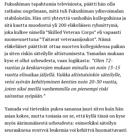
Fukushiman tapahtumia televisiosta, päätti hän olla
ratkaisu ongelmaan, mitä tuli Fukushiman ydinvoimalan
stabilointiin. Hän otti yhteyttä vanhoihin kollegoihinsa ja
sitä kautta muodostui yli 200 eläkeläisen ryhmittymä,
joka kulkee nimellä ”Skilled Veteran Corps” eli vapaasti
suomennettuna ”Taitavat veteraanijoukot”. Nämä
eläkeläiset päättivät ottaa nuorten kollegoidensa paikan
ja siten riskin säteilylle altistumisesta.
Yamadan mukaan
kyse ei ollut urheudesta, vaan logiikasta:
”Olen 72-
vuotias ja keskiarvojen mukaan minulla on noin 13-15
vuotta elinaikaa jäljellä. Vaikka altistuisinkin säteilylle,
veisi syövän kehittyminen kenties noin 20-30 vuotta,
joten siksi meillä vanhemmilla on pienempi riski
sairastua syöpään.”
Yamada voi tietenkin pukea sanansa juuri siten kuin hän
asian kokee, mutta tosiasia on se, että kyllä tässä on kyse
myös äärimmäisestä urheudesta: esimerkiksi säteilyn
seurauksena syntyvä leukemia voi kehittyä huomattavasti