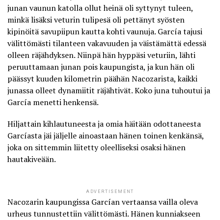
junan vaunun katolla ollut heinä oli syttynyt tuleen,
minkä lisäksi veturin tulipesä oli pettänyt syösten
kipinöitä savupiipun kautta kohti vaunuja. García tajusi
välittömästi tilanteen vakavuuden ja väistämättä edessä
olleen räjähdyksen. Niinpä hän hyppäsi veturiin, lähti
peruuttamaan junan pois kaupungista, ja kun hän oli
päässyt kuuden kilometrin päähän Nacozarista, kaikki
junassa olleet dynamiitit räjähtivät. Koko juna tuhoutui ja
García menetti henkensä.
Hiljattain kihlautuneesta ja omia häitään odottaneesta
Garcíasta jäi jäljelle ainoastaan hänen toinen kenkänsä,
joka on sittemmin liitetty oleelliseksi osaksi hänen
hautakiveään.
ADVERTISEMENT
Nacozarin kaupungissa Garcían vertaansa vailla oleva
urheus tunnustettiin välittömästi. Hänen kunniakseen