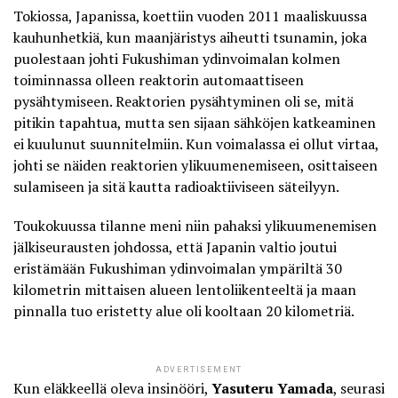
Tokiossa, Japanissa, koettiin vuoden 2011 maaliskuussa
kauhunhetkiä, kun maanjäristys aiheutti tsunamin, joka
puolestaan johti Fukushiman ydinvoimalan kolmen
toiminnassa olleen reaktorin automaattiseen
pysähtymiseen. Reaktorien pysähtyminen oli se, mitä
pitikin tapahtua, mutta sen sijaan sähköjen katkeaminen
ei kuulunut suunnitelmiin. Kun voimalassa ei ollut virtaa,
johti se näiden reaktorien ylikuumenemiseen, osittaiseen
sulamiseen ja sitä kautta radioaktiiviseen säteilyyn.
Toukokuussa tilanne meni niin pahaksi ylikuumenemisen
jälkiseurausten johdossa, että Japanin valtio joutui
eristämään Fukushiman ydinvoimalan ympäriltä 30
kilometrin mittaisen alueen lentoliikenteeltä ja maan
pinnalla tuo eristetty alue oli kooltaan 20 kilometriä.
ADVERTISEMENT
Kun eläkkeellä oleva insinööri,
Yasuteru Yamada
, seurasi