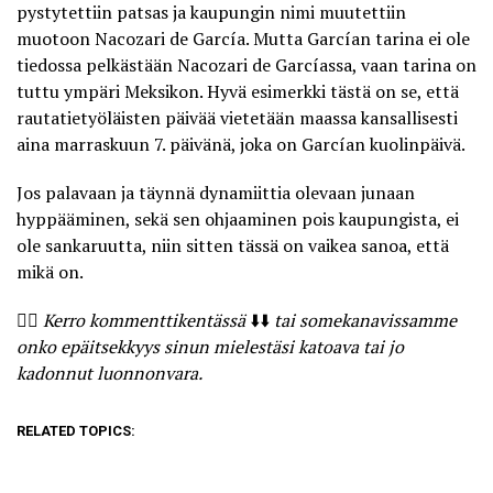
pystytettiin patsas ja kaupungin nimi muutettiin
muotoon Nacozari de García. Mutta Garcían tarina ei ole
tiedossa pelkästään Nacozari de Garcíassa, vaan tarina on
tuttu ympäri Meksikon. Hyvä esimerkki tästä on se, että
rautatietyöläisten päivää
vietetään maassa kansallisesti
aina marraskuun 7. päivänä, joka on Garcían kuolinpäivä.
Jos palavaan ja täynnä dynamiittia olevaan junaan
hyppääminen, sekä sen ohjaaminen pois kaupungista, ei
ole sankaruutta, niin sitten tässä on vaikea sanoa, että
mikä on.
🤷‍♀️
Kerro kommenttikentässä
⬇️⬇️
tai somekanavissamme
onko epäitsekkyys sinun mielestäsi katoava tai jo
kadonnut luonnonvara.
RELATED TOPICS: