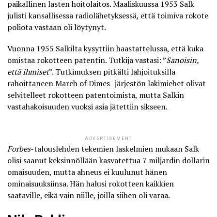
paikallinen lasten hoitolaitos. Maaliskuussa 1953 Salk
julisti kansallisessa radiolähetyksessä, että
toimiva rokote
poliota vastaan
oli löytynyt.
Vuonna 1955 Salkilta kysyttiin haastattelussa, että kuka
omistaa rokotteen patentin. Tutkija vastasi: ”
Sanoisin,
että ihmiset
”. Tutkimuksen pitkälti lahjoituksilla
rahoittaneen March of Dimes -järjestön lakimiehet olivat
selvitelleet rokotteen patentoimista, mutta Salkin
vastahakoisuuden vuoksi asia jätettiin sikseen.
ADVERTISEMENT
Forbes
-talouslehden tekemien laskelmien
mukaan Salk
olisi saanut keksinnöllään kasvatettua 7 miljardin dollarin
omaisuuden, mutta ahneus ei kuulunut hänen
ominaisuuksiinsa. Hän halusi rokotteen kaikkien
saataville, eikä vain niille, joilla siihen oli varaa.