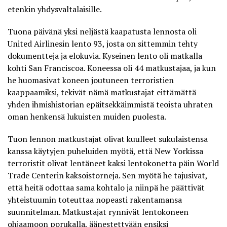
etenkin yhdysvaltalaisille.
Tuona päivänä yksi neljästä kaapatusta lennosta oli
United Airlinesin lento 93, josta on sittemmin tehty
dokumentteja ja elokuvia. Kyseinen lento oli matkalla
kohti San Franciscoa. Koneessa oli 44 matkustajaa, ja kun
he huomasivat koneen joutuneen terroristien
kaappaamiksi, tekivät nämä matkustajat eittämättä
yhden ihmishistorian epäitsekkäimmistä teoista uhraten
oman henkensä lukuisten muiden puolesta.
Tuon lennon matkustajat olivat kuulleet sukulaistensa
kanssa käytyjen puheluiden myötä, että New Yorkissa
terroristit olivat lentäneet kaksi lentokonetta päin World
Trade Centerin kaksoistorneja. Sen myötä he tajusivat,
että heitä odottaa sama kohtalo ja niinpä he päättivät
yhteistuumin toteuttaa nopeasti rakentamansa
suunnitelman. Matkustajat rynnivät lentokoneen
ohjaamoon porukalla, äänestettyään ensiksi