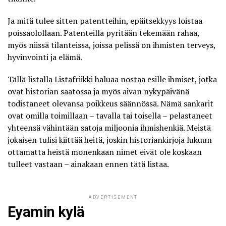
Ja mitä tulee sitten patentteihin, epäitsekkyys loistaa
poissaolollaan.
Patenteilla
pyritään tekemään rahaa,
myös niissä tilanteissa, joissa pelissä on ihmisten terveys,
hyvinvointi ja elämä.
Tällä listalla
Listafriikki
haluaa nostaa esille ihmiset, jotka
ovat historian saatossa ja myös aivan nykypäivänä
todistaneet olevansa poikkeus säännössä. Nämä sankarit
ovat omilla toimillaan – tavalla tai toisella – pelastaneet
yhteensä vähintään satoja miljoonia ihmishenkiä. Meistä
jokaisen tulisi kiittää heitä, joskin historiankirjoja lukuun
ottamatta heistä monenkaan nimet eivät ole koskaan
tulleet vastaan – ainakaan ennen tätä listaa.
ADVERTISEMENT
Eyamin kylä