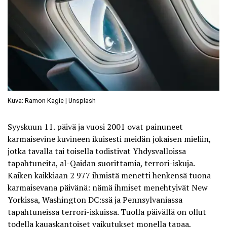
Kuva: Ramon Kagie | Unsplash
Syyskuun 11. päivä ja vuosi 2001 ovat painuneet
karmaisevine kuvineen ikuisesti meidän jokaisen mieliin,
jotka tavalla tai toisella todistivat Yhdysvalloissa
tapahtuneita, al-Qaidan suorittamia, terrori-iskuja.
Kaiken kaikkiaan 2 977 ihmistä menetti henkensä tuona
karmaisevana päivänä: nämä ihmiset menehtyivät New
Yorkissa, Washington DC:ssä ja Pennsylvaniassa
tapahtuneissa terrori-iskuissa. Tuolla päivällä on ollut
todella kauaskantoiset vaikutukset monella tapaa,