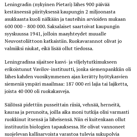
Leningradin (nykyinen Pietari) lähes 900 päivää
kestäneessä piirityksessä kaupungin 2 miljoonasta
asukkaasta kuoli nälkään ja tauteihin arvioiden mukaan
600 000 – 800 000. Saksalaiset saartoivat kaupungin
syyskuussa 1941, jolloin maayhteydet muualle
Neuvostoliittoon katkaistiin. Ruokavarannot olivat jo
valmiiksi niukat, eikä lisää ollut tiedossa.
Leningradissa sijaitsee kasvi- ja viljelytutkimukseen
erikoistunut Vavilov-instituutti, jonka siemenpankkiin oli
lähes kahden vuosikymmenen ajan kerätty hyötykasvien
siemeniä ympäri maailmaa: 187 000 eri lajia tai lajiketta,
joista 40 000 oli ruokakasveja.
Säilössä pidettiin pusseittain riisiä, vehnää, herneitä,
kauraa ja perunoita, joilla aika moni tutkija olisi varmasti
ruokkinut itsensä ja läheisensä. Niin ei kuitenkaan ollut
instituutin biologien tapauksessa. He olivat vannoneet
suojelevan kallisarvoista varastoa tulevia sukupolvia