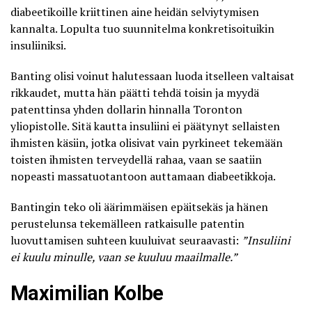
diabeetikoille kriittinen aine heidän selviytymisen
kannalta. Lopulta tuo suunnitelma konkretisoituikin
insuliiniksi.
Banting olisi voinut halutessaan luoda itselleen valtaisat
rikkaudet, mutta hän päätti tehdä toisin ja myydä
patenttinsa yhden dollarin hinnalla Toronton
yliopistolle. Sitä kautta insuliini ei päätynyt sellaisten
ihmisten käsiin, jotka olisivat vain pyrkineet tekemään
toisten ihmisten terveydellä rahaa, vaan se saatiin
nopeasti massatuotantoon auttamaan diabeetikkoja.
Bantingin teko oli äärimmäisen epäitsekäs ja hänen
perustelunsa tekemälleen ratkaisulle patentin
luovuttamisen suhteen kuuluivat seuraavasti:
”Insuliini
ei kuulu minulle, vaan se kuuluu maailmalle.”
Maximilian Kolbe