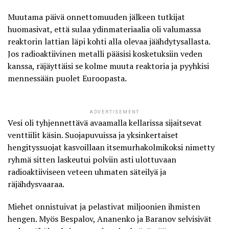
Muutama päivä onnettomuuden jälkeen tutkijat
huomasivat, että sulaa ydinmateriaalia oli valumassa
reaktorin lattian läpi kohti alla olevaa jäähdytysallasta.
Jos radioaktiivinen metalli pääsisi kosketuksiin veden
kanssa, räjäyttäisi se kolme muuta reaktoria ja pyyhkisi
mennessään puolet Euroopasta.
ADVERTISEMENT
Vesi oli tyhjennettävä avaamalla kellarissa sijaitsevat
venttiilit käsin. Suojapuvuissa ja yksinkertaiset
hengityssuojat kasvoillaan itsemurhakolmikoksi nimetty
ryhmä sitten laskeutui polviin asti ulottuvaan
radioaktiiviseen veteen uhmaten säteilyä ja
räjähdysvaaraa.
Miehet onnistuivat ja pelastivat miljoonien ihmisten
hengen. Myös Bespalov, Ananenko ja Baranov selvisivät