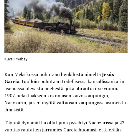
Kuva: Pixabay
Kun Meksikossa puhutaan henkilöstä nimeltä
Jesús
García
, tuolloin puhutaan todellisessa kansallissankarin
asemassa olevasta miehestä, joka uhrautui itse vuonna
1907 pelastaakseen kokonaisen kaivoskaupungin,
Nacozarin, ja sen myötä valtaosan kaupungissa asuneista
ihmisistä.
Täynnä dynamiittia ollut juna pysähtyi Nacozarissa ja 23-
vuotias rautatien jarrumies García huomasi, että erään