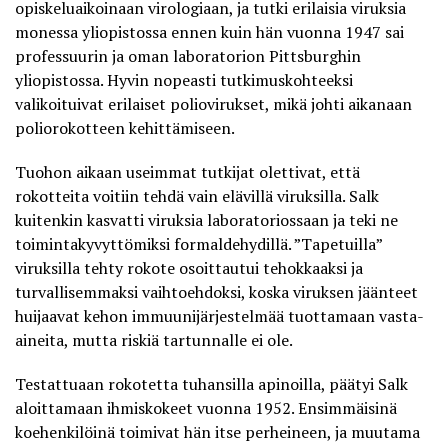
opiskeluaikoinaan virologiaan, ja tutki erilaisia viruksia
monessa yliopistossa ennen kuin hän vuonna 1947 sai
professuurin ja oman laboratorion Pittsburghin
yliopistossa. Hyvin nopeasti tutkimuskohteeksi
valikoituivat erilaiset poliovirukset, mikä johti aikanaan
poliorokotteen kehittämiseen.
Tuohon aikaan useimmat tutkijat olettivat, että
rokotteita voitiin tehdä vain elävillä viruksilla. Salk
kuitenkin kasvatti viruksia laboratoriossaan ja teki ne
toimintakyvyttömiksi formaldehydillä. ”Tapetuilla”
viruksilla tehty rokote osoittautui tehokkaaksi ja
turvallisemmaksi vaihtoehdoksi, koska viruksen jäänteet
huijaavat kehon immuunijärjestelmää tuottamaan vasta-
aineita, mutta riskiä tartunnalle ei ole.
Testattuaan rokotetta tuhansilla apinoilla, päätyi Salk
aloittamaan ihmiskokeet vuonna 1952. Ensimmäisinä
koehenkilöinä toimivat hän itse perheineen, ja muutama