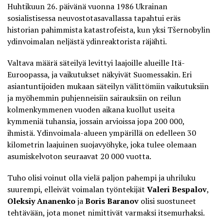
Huhtikuun 26. päivänä vuonna 1986 Ukrainan
sosialistisessa neuvostotasavallassa tapahtui eräs
historian pahimmista katastrofeista, kun yksi Tšernobylin
ydinvoimalan neljästä ydinreaktorista räjähti.
Valtava määrä säteilyä levittyi laajoille alueille Itä-
Euroopassa, ja vaikutukset näkyivät Suomessakin. Eri
asiantuntijoiden mukaan säteilyn välittömiin vaikutuksiin
ja myöhemmin puhjenneisiin sairauksiin on reilun
kolmenkymmenen vuoden aikana kuollut useita
kymmeniä tuhansia, jossain arvioissa jopa 200 000,
ihmistä. Ydinvoimala-alueen ympärillä on edelleen 30
kilometrin laajuinen suojavyöhyke, joka tulee olemaan
asumiskelvoton seuraavat 20 000 vuotta.
Tuho olisi voinut olla vielä paljon pahempi ja uhriluku
suurempi, elleivät voimalan työntekijät
Valeri Bespalov
,
Oleksiy Ananenko
ja
Boris Baranov
olisi suostuneet
tehtävään, jota monet nimittivät varmaksi itsemurhaksi
.