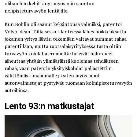
olihan hän kehittänyt myös niin sanotun
nelipisteturvavyön lentäjille.
Kun Bohlin oli saanut keksintönsä valmiiksi, patentoi
Volvo idean. Tällaisessa tilanteessa lähes poikkeuksetta
jokainen yritys lähtisi tekemään valtavat summat rahaa
patentillaan, mutta ruotsalaisyrityksessä tästä oltiin
turvavyön kohdalla eri mieltä: he eivät halunneet
aiheuttaa yhtään ylimääräistä kuolemaa tehdäkseen
rahaa, vaan patentin yksityiskohdat paljastettiin
välittömästi maailmalle ja siten myös muut
autonvalmistajat pystyivät tuomaan kolmipisteturvavyön
autoihinsa.
Lento 93:n matkustajat