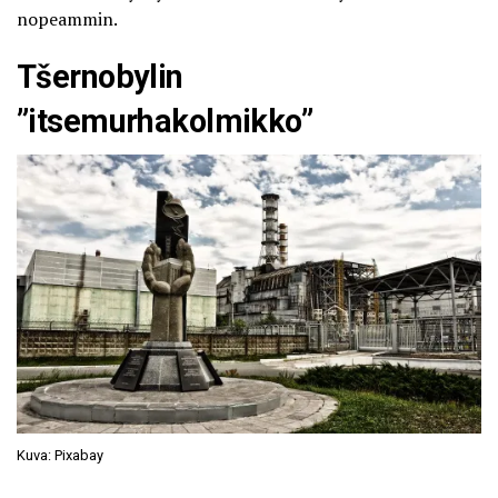
nopeammin.
Tšernobylin
”itsemurhakolmikko”
Kuva: Pixabay