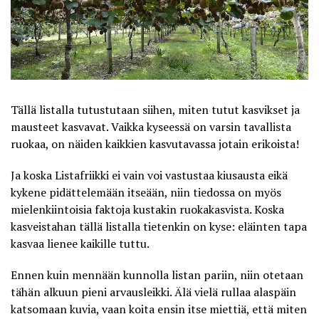
Tällä listalla tutustutaan siihen, miten tutut kasvikset ja
mausteet kasvavat. Vaikka kyseessä on varsin tavallista
ruokaa, on näiden kaikkien kasvutavassa jotain erikoista!
Ja koska
Listafriikki
ei vain voi vastustaa kiusausta eikä
kykene pidättelemään itseään, niin tiedossa on myös
mielenkiintoisia faktoja kustakin ruokakasvista. Koska
kasveistahan tällä listalla tietenkin on kyse: eläinten tapa
kasvaa lienee kaikille tuttu.
Ennen kuin mennään kunnolla listan pariin, niin otetaan
tähän alkuun pieni arvausleikki. Älä vielä rullaa alaspäin
katsomaan kuvia, vaan koita ensin itse miettiä, että miten