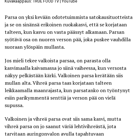
Kuvakaappaus: TRUE FOOD TV | YouTube
Parsa on yksi kevään odotetuimmista satokausituotteista
ja se on sinänsä erikoinen ruokakasvi, että se korjataan
talteen, kun kasvu on vasta päässyt alkamaan. Parsan
syötävä osa on nuoren verson pää, joka puskee vauhdilla
suoraan ylöspäin mullasta.
Jos mieli tekee valkoista parsaa, on parasta olla
kasvimaalla kaivamassa jo siinä vaiheessa, kun versosta
näkyy pelkästään kärki. Valkoinen parsa kerätään siis
mullan alta. Vihreä parsa taas korjataan talteen
leikkaamalla maanrajasta, kun parsatanko on työntynyt
esiin parikymmentä senttiä ja verson pää on vielä
supussa.
Valkoinen ja vihreä parsa ovat siis sama kasvi, mutta
vihreä parsa on jo saanut väriä lehtivihreästä, jota
tarvitaan auringonvalon avulla tapahtuvaan