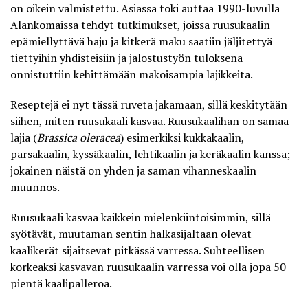
on oikein valmistettu. Asiassa toki auttaa 1990-luvulla
Alankomaissa tehdyt tutkimukset, joissa ruusukaalin
epämiellyttävä haju ja kitkerä maku saatiin jäljitettyä
tiettyihin yhdisteisiin ja
jalostustyön tuloksena
onnistuttiin kehittämään makoisampia lajikkeita.
Reseptejä ei nyt tässä ruveta jakamaan, sillä keskitytään
siihen, miten ruusukaali kasvaa. Ruusukaalihan on samaa
lajia (
Brassica oleracea
) esimerkiksi kukkakaalin,
parsakaalin, kyssäkaalin, lehtikaalin ja keräkaalin kanssa;
jokainen näistä on yhden ja saman vihanneskaalin
muunnos.
Ruusukaali kasvaa kaikkein mielenkiintoisimmin, sillä
syötävät, muutaman sentin halkasijaltaan olevat
kaalikerät sijaitsevat pitkässä varressa. Suhteellisen
korkeaksi kasvavan ruusukaalin varressa voi olla jopa 50
pientä kaalipalleroa.