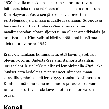
1930-luvulla maukkaan ja suuren sadon tuottavan
lajikkeen, joka taitaa edelleen olla lajikkeista tunnetuin –
Kiivi Hayward. Vasta sen jälkeen kiiviä ruvettiin
esittelemään ja viemään muualle maailmaan. Suosiota ja
leviämistä avittivat Uudessa-Seelannissa toisen
maailmansodan aikaan sijoitettuina olleet amerikkalais- ja
brittisotilaat. Nimi vaihtui kiiviksi erään pakkausfirman
aloitteesta vuonna 1959.
Ei siis ole lainkaan kummallista, että kiivin ajatellaan
olevan kotoisin Uudesta-Seelannista. Kutsutaanhan
uusiseelantilaisia leikkimielisesti lempinimellä
Kiwi
. Sekä
ihmiset että hedelmät ovat saaneet nimensä maan
kansallissymbolista eli lentokyvyttömistä kiivilinnuista.
Kiivihedelmän
munamainen muoto ja ruskea, karvainen
pinta muistuttavat toki kiivejä
, joten nimi on varsin
osuva.
Kaneli