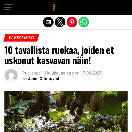
Exit mobile version
YLEISTIETO
10 tavallista ruokaa, joiden et
uskonut kasvavan näin!
Published
11 kuukautta ago
on
17.09.2025
By
Jenni Ollonqvist