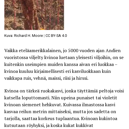
Kuva: Richard H. Moore
|
CC BY-SA 4.0
Vaikka eteläamerikkalainen, jo 5000 vuoden ajan
Andien
vuoristossa viljelty kvinoa
luetaan yleisesti viljoihin, on se
kuitenkin useimpien muiden kanssa aivan eri luokkaa –
kvinoa kuuluu kirjaimellisesti eri kasviluokkaan kuin
vaikkapa ruis, vehnä, maissi, riisi ja hirssi.
Kvinoa on tärkeä ruokakasvi, jonka täyttämiä peltoja voisi
katsella loputtomasti. Niin upeina punaiset tai violetit
kvinoan siemenet hehkuvat. Kuivassa ilmastossa kasvi
kasvaa reilun metrin mittaiseksi, mutta jos sadetta on
tarjolla, saattaa korkeus tuplaantua. Kvinoan kukintoa
kutsutaan röyhyksi, ja koska kukat kukkivat