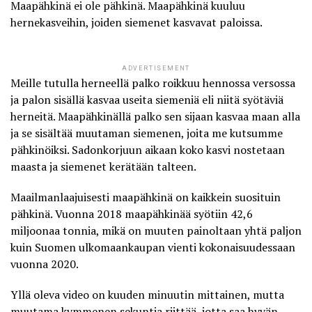
Maapähkinä ei ole pähkinä. Maapähkinä kuuluu
hernekasveihin, joiden siemenet kasvavat paloissa.
ADVERTISEMENT
Meille tutulla herneellä palko roikkuu hennossa versossa
ja palon sisällä kasvaa useita siemeniä eli niitä syötäviä
herneitä. Maapähkinällä palko sen sijaan kasvaa maan alla
ja se sisältää muutaman siemenen, joita me kutsumme
pähkinöiksi. Sadonkorjuun aikaan koko kasvi nostetaan
maasta ja siemenet kerätään talteen.
Maailmanlaajuisesti maapähkinä on kaikkein suosituin
pähkinä.
Vuonna 2018
maapähkinää syötiin 42,6
miljoonaa tonnia, mikä on muuten painoltaan yhtä paljon
kuin
Suomen ulkomaankaupan vienti kokonaisuudessaan
vuonna 2020
.
Yllä oleva video on kuuden minuutin mittainen, mutta
muutama kymmenen sekuntia riittää, jotta saa hyvän