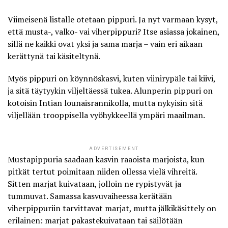
Viimeisenä listalle otetaan pippuri. Ja nyt varmaan kysyt,
että musta-, valko- vai viherpippuri? Itse asiassa jokainen,
sillä ne kaikki ovat yksi ja sama marja – vain eri aikaan
kerättynä tai käsiteltynä.
Myös pippuri on köynnöskasvi, kuten viinirypäle tai kiivi,
ja sitä täytyykin viljeltäessä tukea. Alunperin pippuri on
kotoisin Intian lounaisrannikolla, mutta nykyisin sitä
viljellään trooppisella vyöhykkeellä ympäri maailman.
ADVERTISEMENT
Mustapippuria saadaan kasvin raaoista marjoista, kun
pitkät tertut poimitaan niiden ollessa vielä vihreitä.
Sitten marjat kuivataan, jolloin ne rypistyvät ja
tummuvat. Samassa kasvuvaiheessa kerätään
viherpippuriin tarvittavat marjat, mutta jälkikäsittely on
erilainen: marjat pakastekuivataan tai säilötään