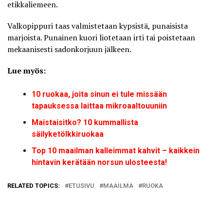
etikkaliemeen.
Valkopippuri taas valmistetaan kypsistä, punaisista
marjoista. Punainen kuori liotetaan irti tai poistetaan
mekaanisesti sadonkorjuun jälkeen.
Lue myös:
10 ruokaa, joita sinun ei tule missään
tapauksessa laittaa mikroaaltouuniin
Maistaisitko? 10 kummallista
säilyketölkkiruokaa
Top 10 maailman kalleimmat kahvit – kaikkein
hintavin kerätään norsun ulosteesta!
RELATED TOPICS:
ETUSIVU
MAAILMA
RUOKA