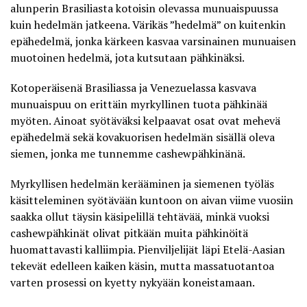
alunperin Brasiliasta kotoisin olevassa munuaispuussa
kuin hedelmän jatkeena. Värikäs ”hedelmä” on kuitenkin
epähedelmä, jonka kärkeen kasvaa varsinainen munuaisen
muotoinen hedelmä, jota kutsutaan pähkinäksi.
Kotoperäisenä Brasiliassa ja Venezuelassa kasvava
munuaispuu on erittäin myrkyllinen tuota pähkinää
myöten. Ainoat syötäväksi kelpaavat osat ovat mehevä
epähedelmä sekä kovakuorisen hedelmän sisällä oleva
siemen, jonka me tunnemme cashewpähkinänä.
Myrkyllisen hedelmän kerääminen ja siemenen työläs
käsitteleminen syötävään kuntoon on aivan viime vuosiin
saakka ollut
täysin käsipelillä tehtävää
, minkä vuoksi
cashewpähkinät olivat pitkään muita pähkinöitä
huomattavasti kalliimpia. Pienviljelijät läpi Etelä-Aasian
tekevät edelleen kaiken käsin, mutta massatuotantoa
varten prosessi on kyetty nykyään koneistamaan.