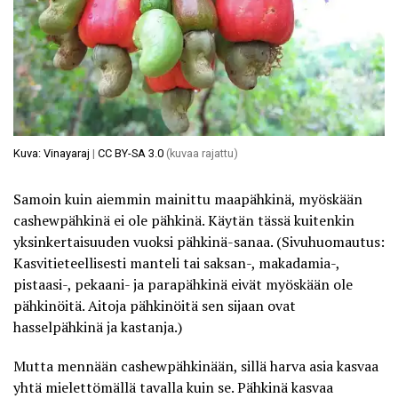
Kuva: Vinayaraj
|
CC BY-SA 3.0
(kuvaa rajattu)
Samoin kuin aiemmin mainittu maapähkinä, myöskään
cashewpähkinä ei ole pähkinä. Käytän tässä kuitenkin
yksinkertaisuuden vuoksi pähkinä-sanaa. (Sivuhuomautus:
Kasvitieteellisesti manteli tai saksan-, makadamia-,
pistaasi-, pekaani- ja parapähkinä eivät myöskään ole
pähkinöitä. Aitoja pähkinöitä sen sijaan ovat
hasselpähkinä ja kastanja.)
Mutta mennään cashewpähkinään, sillä harva asia kasvaa
yhtä mielettömällä tavalla kuin se. Pähkinä kasvaa