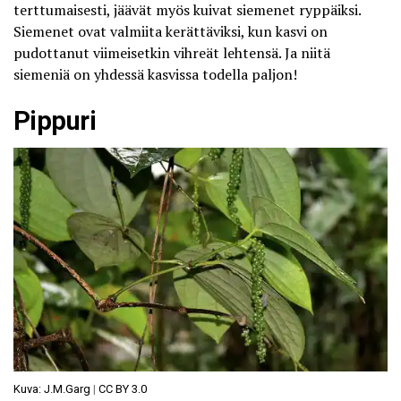
terttumaisesti, jäävät myös kuivat siemenet ryppäiksi.
Siemenet ovat valmiita kerättäviksi, kun kasvi on
pudottanut viimeisetkin vihreät lehtensä. Ja niitä
siemeniä on yhdessä kasvissa todella paljon!
Pippuri
Kuva: J.M.Garg
|
CC BY 3.0