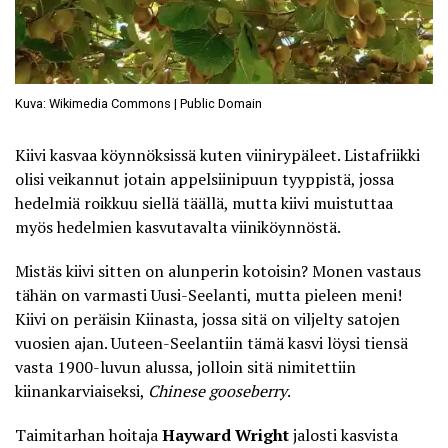
Kuva: Wikimedia Commons | Public Domain
Kiivi
kasvaa köynnöksissä
kuten viinirypäleet. Listafriikki
olisi veikannut jotain appelsiinipuun tyyppistä, jossa
hedelmiä roikkuu siellä täällä, mutta kiivi muistuttaa
myös hedelmien kasvutavalta viiniköynnöstä.
Mistäs kiivi sitten on alunperin kotoisin? Monen vastaus
tähän on varmasti Uusi-Seelanti, mutta pieleen meni!
Kiivi on peräisin Kiinasta, jossa sitä on viljelty satojen
vuosien ajan. Uuteen-Seelantiin tämä kasvi löysi tiensä
vasta 1900-luvun alussa, jolloin sitä nimitettiin
kiinankarviaiseksi,
Chinese gooseberry
.
Taimitarhan hoitaja
Hayward Wright
jalosti kasvista