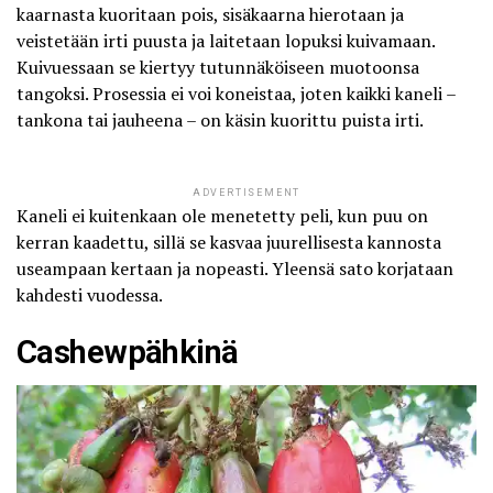
kaarnasta kuoritaan pois, sisäkaarna hierotaan ja
veistetään irti puusta ja laitetaan lopuksi kuivamaan.
Kuivuessaan se kiertyy tutunnäköiseen muotoonsa
tangoksi. Prosessia ei voi koneistaa, joten kaikki kaneli –
tankona tai jauheena – on käsin kuorittu puista irti.
ADVERTISEMENT
Kaneli ei kuitenkaan ole menetetty peli, kun puu on
kerran kaadettu, sillä se kasvaa juurellisesta kannosta
useampaan kertaan ja nopeasti. Yleensä sato korjataan
kahdesti vuodessa.
Cashewpähkinä