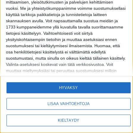
mittaamisen, yleisötutkimusten ja palvelujen kehittämisen
vuoksi.
Me ja yhteistyökumppanimme voimme suostumuksellasi
käyttää tarkkoja paikkatietoja ja tunnistetietoja laitteen
skannauksen avulla. Voit napsauttamalla suostua meidän ja
1733 kumppaneidemme yllä kuvatulla tavalla suorittamaamme
tietojesi käsittelyyn. Vaihtoehtoisesti voit siirtyä
yksityiskohtaisempiin tietoihin ja muuttaa asetuksiasi ennen
MIKÄ LISTAFRIIKKI?
HALUATKO MAINOSTAJAKSI LISTAFRIIKKIIN?
suostumuksesi tai kieltäytymisesi ilmaisemista.
Huomaa, että
osa henkilötietojesi käsittelystä ei välttämättä edellytä
TIETOSUOJA JA EVÄSTEET
OTA YHTEYTTÄ
suostumustasi, mutta sinulla on oikeus kieltää tällainen käsittely.
Valinta-asetuksesi koskevat vain tätä verkkosivustoa. Voit
muuttaa mieltymyksiäsi tai peruuttaa suostumuksesi milloin
Copyright © 2026 Listamedia
tahansa palaamalla tälle sivustolle ja napsauttamalla sivun
alaosassa olevaa "Yksityisyys" -painiketta.
HYVÄKSY
Huomaa myös, että tämä verkkosivusto/sovellus käyttää yhtä tai
useampaa Googlen palvelua ja voi kerätä ja tallentaa tietoja,
mukaan lukien, niihin kuitenkaan rajoittumatta,
LISÄÄ VAIHTOEHTOJA
verkkosivustolla/sovelluksessa vierailuusi tai niiden käyttöösi ja
niissä harjoittamaasi toimintaan/käyttäytymiseen liittyviä tietoja.
KIELTÄYDY
Alla olevassa Googlen suostumusosiossa voit antaa tai kieltää
suostumuksen Googlelle ja sen kolmannen osapuolen
tunnisteille käyttää tietojasi alla mainittuihin tarkoituksiin.