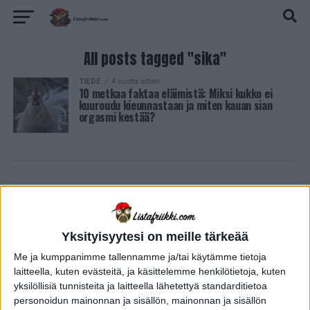
All posts tagged "sika"
TIEDE
4 vuotta sitten
10 metkaa faktaa eläimistä: Miksi kukko ei
kuuroudu kieunnastaan ja miten kauan sian
orgasmi kestää?
Yksityisyytesi on meille tärkeää
Me ja kumppanimme tallennamme ja/tai käytämme tietoja
laitteella, kuten evästeitä, ja käsittelemme henkilötietoja, kuten
yksilöllisiä tunnisteita ja laitteella lähetettyä standarditietoa
personoidun mainonnan ja sisällön, mainonnan ja sisällön