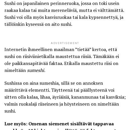
Sushi on japanilainen perinneruoka, jossa on toki usein
raakaa kalaa tai muita mereneläviä, mutta ei välttämättä.
Sushi voi olla myös kasvisruokaa tai kala kypsennettyä, ja
tällöinkin kyseessä on aito sushi.
ADVERTISEMENT
Internetin ihmeellinen maailman ”tietää” kertoa, että
sushi on riisiviinietikalla maustettua riisiä. Tämäkään ei
ole paikkansapitävää faktaa. Etikalla maustettu riisi on
nimeltään
sumeshi
.
Sushissa on aina sumeshia, sillä se on annoksen
määrittävä elementti. Täytteenä tai päällysteenä voi
sitten olla kalaa, lihaa, äyriäisiä, kananmunaa tai kasviksia;
valmis ruokalaji riiseineen ja höysteineen on nimeltään
sushi
.
Lue myös: Omenan siemenet sisältävät tappavaa