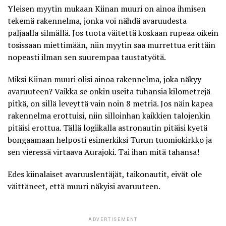
Yleisen myytin mukaan Kiinan muuri on ainoa ihmisen
tekemä rakennelma, jonka voi nähdä avaruudesta
paljaalla silmällä. Jos tuota väitettä koskaan rupeaa oikein
tosissaan miettimään, niin myytin saa murrettua erittäin
nopeasti ilman sen suurempaa taustatyötä.
Miksi Kiinan muuri olisi ainoa rakennelma, joka näkyy
avaruuteen? Vaikka se onkin
useita tuhansia kilometrejä
pitkä
, on sillä leveyttä vain noin 8 metriä. Jos näin kapea
rakennelma erottuisi, niin silloinhan kaikkien talojenkin
pitäisi erottua. Tällä logiikalla astronautin pitäisi kyetä
bongaamaan helposti esimerkiksi Turun tuomiokirkko ja
sen vieressä virtaava Aurajoki. Tai ihan mitä tahansa!
Edes kiinalaiset avaruuslentäjät, taikonautit, eivät ole
väittäneet, että muuri näkyisi avaruuteen.
ADVERTISEMENT