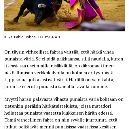
Kuva: Pablo Cobos
|
CC BY-SA 4.0
On täysin virheellistä faktaa väittää, että härkä vihaa
punaista väriä. Se ei pidä paikkaansa, sillä naudalla, kuten
itseasiassa useimmilla nisäkkäillä, on dikromaattinen
näkö. Ihmisen verkkokalvolla on kolmea erityyppistä
tappisolua, jotka aistivat väriä. Härällä on vain kahta,
joten se ei erota punaista samalla tavalla kuin me.
Myytti härän palavasta vihasta punaista väriä kohtaan on
tietenkin peräisin härkätaisteluista, joissa matadori
heiluttaa punaista vaatetta kiukkuisen härän edessä.
Tämä virheellinen fakta on niin syvälle juurtunut, että
jotkut pelkäävät mennä punaisissa vaatteissa kesäisen