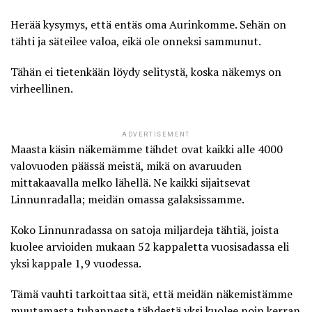
Herää kysymys, että entäs oma Aurinkomme. Sehän on
tähti ja säteilee valoa, eikä ole onneksi sammunut.
Tähän ei tietenkään löydy selitystä, koska näkemys on
virheellinen.
ADVERTISEMENT
Maasta käsin näkemämme tähdet ovat kaikki alle 4000
valovuoden päässä meistä, mikä on avaruuden
mittakaavalla melko lähellä. Ne kaikki sijaitsevat
Linnunradalla; meidän omassa galaksissamme.
Koko Linnunradassa on satoja miljardeja tähtiä, joista
kuolee
arvioiden mukaan 52 kappaletta vuosisadassa
eli
yksi kappale 1,9 vuodessa.
Tämä vauhti tarkoittaa sitä, että meidän näkemistämme
muutamasta tuhannesta tähdestä yksi kuolee noin kerran