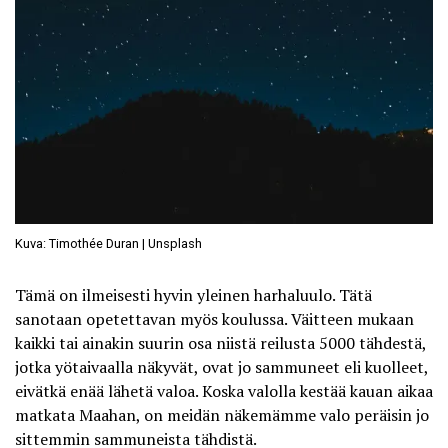
Kuva: Timothée Duran | Unsplash
Tämä on ilmeisesti hyvin yleinen harhaluulo. Tätä
sanotaan opetettavan myös koulussa. Väitteen mukaan
kaikki tai ainakin suurin osa niistä reilusta 5000 tähdestä,
jotka yötaivaalla näkyvät, ovat jo sammuneet eli kuolleet,
eivätkä enää lähetä valoa. Koska valolla kestää kauan aikaa
matkata Maahan, on meidän näkemämme valo peräisin jo
sittemmin sammuneista tähdistä.