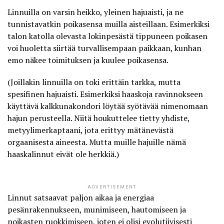
Linnuilla on varsin heikko, yleinen hajuaisti, ja ne
tunnistavatkin poikasensa muilla aisteillaan
. Esimerkiksi
talon katolla olevasta lokinpesästä tippuneen poikasen
voi huoletta siirtää turvallisempaan paikkaan, kunhan
emo näkee toimituksen ja kuulee poikasensa.
(Joillakin linnuilla on toki erittäin tarkka, mutta
spesifinen hajuaisti. Esimerkiksi haaskoja ravinnokseen
käyttävä kalkkunakondori löytää syötävää nimenomaan
hajun perusteella. Niitä houkuttelee tietty yhdiste,
metyylimerkaptaani, jota erittyy mätänevästä
orgaanisesta aineesta. Mutta muille hajuille nämä
haaskalinnut eivät ole herkkiä.)
ADVERTISEMENT
Linnut satsaavat paljon aikaa ja energiaa
pesänrakennukseen, munimiseen, hautomiseen ja
poikasten ruokkimiseen, joten ei olisi evolutiivisesti