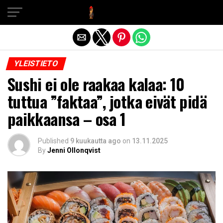
Exit mobile version
YLEISTIETO
Sushi ei ole raakaa kalaa: 10
tuttua ”faktaa”, jotka eivät pidä
paikkaansa – osa 1
Published
9 kuukautta ago
on
13.11.2025
By
Jenni Ollonqvist