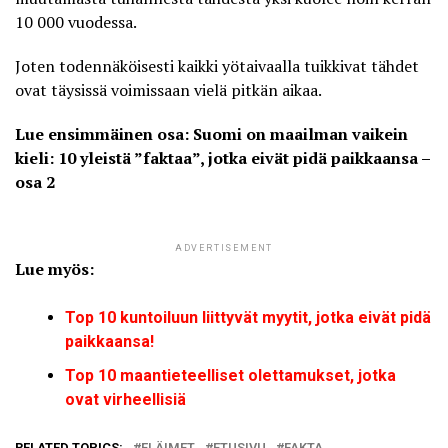
10 000 vuodessa.
Joten todennäköisesti kaikki yötaivaalla tuikkivat tähdet
ovat täysissä voimissaan vielä pitkän aikaa.
Lue ensimmäinen osa:
Suomi on maailman vaikein
kieli: 10 yleistä ”faktaa”, jotka eivät pidä paikkaansa –
osa 2
ADVERTISEMENT
Lue myös:
Top 10 kuntoiluun liittyvät myytit, jotka eivät pidä
paikkaansa!
Top 10 maantieteelliset olettamukset, jotka
ovat virheellisiä
RELATED TOPICS:
ELÄIMET
ETUSIVU
FAKTA