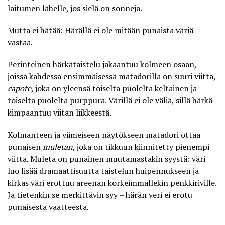
laitumen lähelle, jos sielä on sonneja.
Mutta ei hätää: Härällä ei ole mitään punaista väriä
vastaa.
Perinteinen härkätaistelu jakaantuu kolmeen osaan,
joissa kahdessa ensimmäisessä matadorilla on suuri viitta,
capote
, joka on yleensä toiselta puolelta keltainen ja
toiselta puolelta purppura. Värillä ei ole väliä, sillä
härkä
kimpaantuu viitan liikkeestä
.
Kolmanteen ja viimeiseen näytökseen matadori ottaa
punaisen
muletan
, joka on tikkuun kiinnitetty pienempi
viitta. Muleta on punainen muutamastakin syystä: väri
luo lisää dramaattisuutta taistelun huipennukseen ja
kirkas väri erottuu areenan korkeimmallekin penkkiriville.
Ja tietenkin se merkittävin syy – härän veri ei erotu
punaisesta vaatteesta.