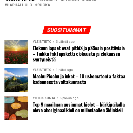
HARHALUULO
RUOKA
SUOSITUIMMAT
YLEISTIETO
3 päivää ago
Elokuun lapset ovat pitkiä ja pääosin positiivisia
– tiukka faktapaketti elokuusta ja elokuussa
syntyneistä
YLEISTIETO
1 päivä ago
Machu Picchu ja inkat – 10 uskomatonta faktaa
kadonneesta valtakunnasta
YHTEISKUNTA
6 päivää ago
Top 9 maailman uusimmat kielet – kärkipaikalla
oleva aboriginaalikieli on milleniaalien äidinkieli