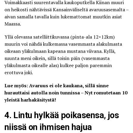
Voimakkaasti suurentavalla kaukoputkella Kiinan muuri
on heikosti nähtävissä Kansainväliseltä avaruusasemalta –
aivan samalla tavalla kuin lukemattomat muutkin asiat
Maassa.
Yllä olevassa satelliittikuvassa (pinta-ala 12×12km)
muurin voi nähdä kulkemassa vasemmasta alakulmasta
oikeaan yläkulmaan kapeana mustana viivana. Kyllä,
suunta meni oikein, sillä toisin päin (vasemmasta
yläkulmasta oikealle alas) kulkee paljon paremmin
erottuva joki.
Lue myös: Avaruus ei ole kaukana, sillä sinne
hurauttaisi autolla noin tunnissa – Nyt romutetaan 10
yleistä harhakäsitystä!
4. Lintu hylkää poikasensa, jos
niissä on ihmisen hajua