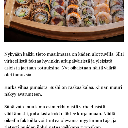
Nykyään kaikki tieto maailmassa on käden ulottuvilla. Silti
virheellistä faktaa hyvinkin arkipäiväisistä ja yleisistä
asioista jaetaan totuuksina. Nyt oikaistaan näitä vääriä
olettamuksia!
Härkä vihaa punaista. Sushi on raakaa kalaa. Kiinan muuri
näkyy avaruuteen.
Siinä vain muutama esimerkki niistä virheellisistä
väittämistä, joita
Listafriikki
lähtee korjaamaan. Näillä
oikeilla faktoilla voi tuntea olevansa myytinmurtaja, ja
tietysti muiden iloksi päteä vaikkapa työpaikan