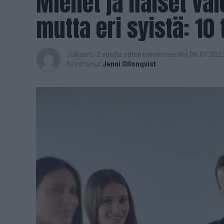
Miehet ja naiset val
mutta eri syistä: 10
Julkaistu
2 vuotta sitten
päivämäärällä
06.01.202
Kirjoittanut
Jenni Ollonqvist