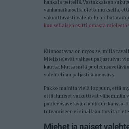
hankala peitellä. Vastakkaisen sukupu
vanhanaikaisella olettamuksella, että 
vakuuttavasti valehtelu oli hatarampa
kun sellaisen esitti omasta mielestä 
Kiinnostavaa on myös se, millä taval
Mielistelevät valheet paljastuivat v
kautta. Mutta mitä puoleensavetävä
valehtelijan paljasti äänensävy.
Pakko mainita vielä loppuun, että my
että ihmiset vaikuttivat vähemmän vi
puoleensavetävän henkilön kanssa. I
toteamiseen ei sinällään tarvita tiet
Miehet ja naiset valehte