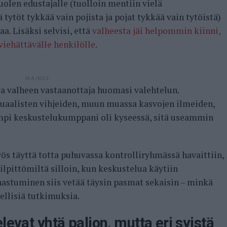
olen edustajalle (tuolloin mentiin vielä
tytöt tykkää vain pojista ja pojat tykkää vain tytöistä)
a. Lisäksi selvisi, että
valheesta jäi helpommin kiinni,
viehättävälle henkilölle
.
MAINOS
la valheen vastaanottaja huomasi valehtelun.
isuaalisten vihjeiden, muun muassa kasvojen ilmeiden,
mpi keskustelukumppani oli kyseessä, sitä useammin
ös täyttä totta puhuvassa kontrolliryhmässä havaittiin,
lpittömiltä silloin, kun keskustelua käytiin
hastuminen siis vetää täysin pasmat sekaisin – minkä
eellisiä tutkimuksia.
levat yhtä paljon, mutta eri syistä