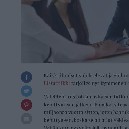
Kaikki ihmiset valehtelevat ja vielä s
Listafriikki
tarjoilee nyt kymmenen m
Valehtelun uskotaan nykyisen tutki
kehittymisen jälkeen. Puhekyky taas o
miljoonaa vuotta sitten, joten haaruk
kehittyneen, koska se on ollut väkiv
Vähän kuin nykypäivänä: pyramidihui