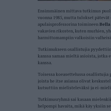
Ensimmäinen mittava tutkimus puole
vuonna 1985, mutta tulokset pätevät 
apulaisprofessorina toimineen
Bell
vakavien rikosten, kuten murhien, y
harmittomampiin valkoisiin valheisi
Tutkimukseen osallistujia pyydetti
kanssa samaa mieltä asioista, jotka e
kanssa.
Toisessa koeasettelussa osallistujia 
joista he itse asiassa olivat keskust
kutsuttiin mielisteleväksi ja ei-miel
Tutkimusryhmä sai kasaan mielenkiint
helpompi havaita, mikä käy yksiin sen