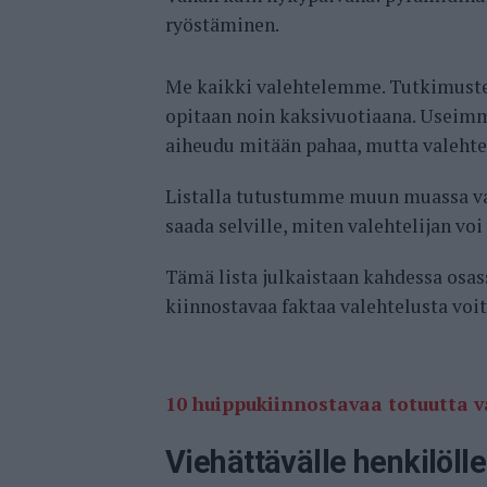
ryöstäminen.
Me kaikki valehtelemme. Tutkimuste
opitaan noin kaksivuotiaana. Useimma
aiheudu mitään pahaa, mutta valehte
Listalla tutustumme muun muassa va
saada selville, miten valehtelijan voi
Tämä lista julkaistaan kahdessa osas
kiinnostavaa faktaa valehtelusta voit
10 huippukiinnostavaa totuutta va
Viehättävälle henkilölle