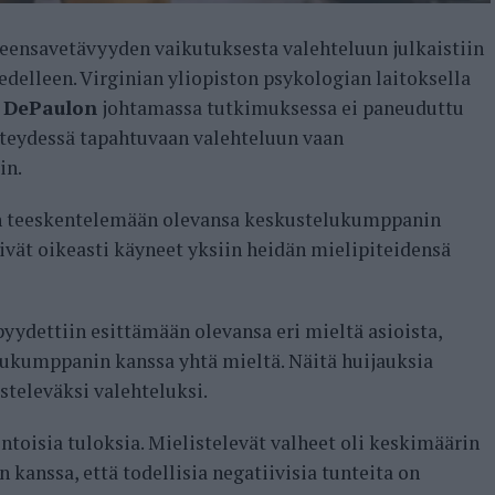
ensavetävyyden vaikutuksesta valehteluun julkaistiin
edelleen. Virginian yliopiston psykologian laitoksella
a DePaulon
johtamassa tutkimuksessa ei paneuduttu
hteydessä tapahtuvaan valehteluun vaan
in.
in teeskentelemään olevansa keskustelukumppanin
ivät oikeasti käyneet yksiin heidän mielipiteidensä
pyydettiin esittämään olevansa eri mieltä asioista,
elukumppanin kanssa yhtä mieltä. Näitä huijauksia
isteleväksi valehteluksi.
oisia tuloksia. Mielistelevät valheet oli keskimäärin
 kanssa, että todellisia negatiivisia tunteita on