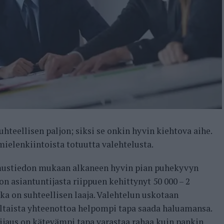
uhteellisen paljon; siksi se onkin hyvin kiehtova aihe.
ielenkiintoista totuutta valehtelusta.
mustiedon mukaan alkaneen hyvin pian puhekyvyn
n asiantuntijasta riippuen kehittynyt 50 000 – 2
ka on suhteellisen laaja. Valehtelun uskotaan
altaista yhteenottoa helpompi tapa saada haluamansa.
jaus on kätevämpi tapa varastaa rahaa kuin pankin