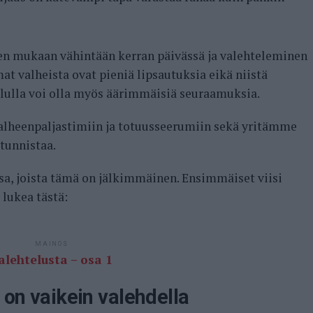
n mukaan vähintään kerran päivässä ja valehteleminen
t valheista ovat pieniä lipsautuksia eikä niistä
lulla voi olla myös äärimmäisiä seuraamuksia.
lheenpaljastimiin ja totuusseerumiin sekä yritämme
 tunnistaa.
sa, joista tämä on jälkimmäinen. Ensimmäiset viisi
 lukea tästä:
MAINOS
lehtelusta – osa 1
 on vaikein valehdella