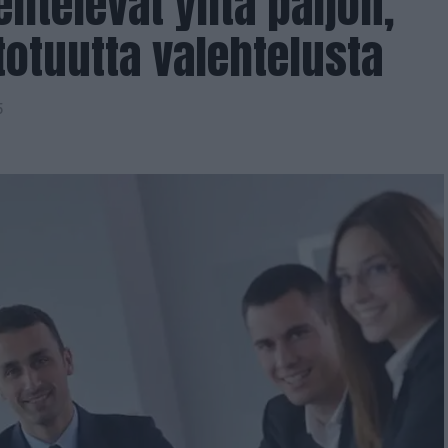
ehtelevat yhtä paljon,
 totuutta valehtelusta
5