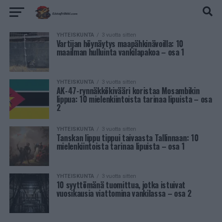
YHTEISKUNTA
3 vuotta sitten
Vartijan höynäytys maapähkinävoilla: 10
maailman hulluinta vankilapakoa – osa 1
YHTEISKUNTA
3 vuotta sitten
AK-47-rynnäkkökivääri koristaa Mosambikin
lippua: 10 mielenkiintoista tarinaa lipuista – osa
2
YHTEISKUNTA
3 vuotta sitten
Tanskan lippu tippui taivaasta Tallinnaan: 10
mielenkiintoista tarinaa lipuista – osa 1
YHTEISKUNTA
3 vuotta sitten
10 syyttömänä tuomittua, jotka istuivat
vuosikausia viattomina vankilassa – osa 2