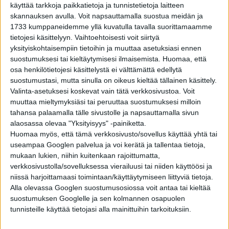
käyttää tarkkoja paikkatietoja ja tunnistetietoja laitteen
skannauksen avulla. Voit napsauttamalla suostua meidän ja
1733 kumppaneidemme yllä kuvatulla tavalla suorittamaamme
tietojesi käsittelyyn. Vaihtoehtoisesti voit siirtyä
YHTEISKUNTA
3 vuotta sitten
Miksi Suomen tunnetuimman pokaalin nimi on
yksityiskohtaisempiin tietoihin ja muuttaa asetuksiasi ennen
Kanada-malja? 10 tarinaa ikonisista
suostumuksesi tai kieltäytymisesi ilmaisemista.
Huomaa, että
urheilupalkinnoista – osa 2
osa henkilötietojesi käsittelystä ei välttämättä edellytä
suostumustasi, mutta sinulla on oikeus kieltää tällainen käsittely.
YHTEISKUNTA
3 vuotta sitten
Valinta-asetuksesi koskevat vain tätä verkkosivustoa. Voit
Missä on Muhammad Alin alkuperäinen
muuttaa mieltymyksiäsi tai peruuttaa suostumuksesi milloin
olympiakultamitali? 10 tarinaa ikonisista
urheilupalkinnoista – osa 1
tahansa palaamalla tälle sivustolle ja napsauttamalla sivun
alaosassa olevaa "Yksityisyys" -painiketta.
Huomaa myös, että tämä verkkosivusto/sovellus käyttää yhtä tai
YHTEISKUNTA
3 vuotta sitten
”Väärään” aikaan syntyneet naitetaan ensin
useampaa Googlen palvelua ja voi kerätä ja tallentaa tietoja,
puille: 10 erikoista hääperinnettä maailmalta –
mukaan lukien, niihin kuitenkaan rajoittumatta,
osa 2
verkkosivustolla/sovelluksessa vierailuusi tai niiden käyttöösi ja
niissä harjoittamaasi toimintaan/käyttäytymiseen liittyviä tietoja.
Alla olevassa Googlen suostumusosiossa voit antaa tai kieltää
suostumuksen Googlelle ja sen kolmannen osapuolen
tunnisteille käyttää tietojasi alla mainittuihin tarkoituksiin.