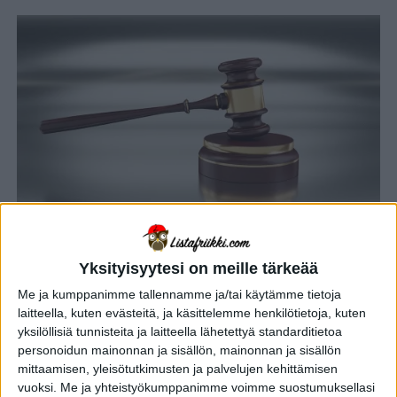
YHTEISKUNTA
3 vuotta sitten
Yksityisyytesi on meille tärkeää
10 syyttömänä tuomittua, jotka
Me ja kumppanimme tallennamme ja/tai käytämme tietoja
istuivat vuosikausia viattomina
laitteella, kuten evästeitä, ja käsittelemme henkilötietoja, kuten
vankilassa – osa 1
yksilöllisiä tunnisteita ja laitteella lähetettyä standarditietoa
personoidun mainonnan ja sisällön, mainonnan ja sisällön
mittaamisen, yleisötutkimusten ja palvelujen kehittämisen
YHTEISKUNTA
3 vuotta sitten
vuoksi.
Me ja yhteistyökumppanimme voimme suostumuksellasi
Miksi love tarkoittaa tenniksessä nollaa?