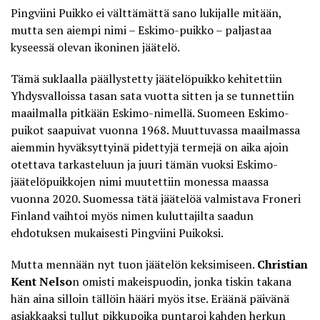
Pingviini Puikko ei välttämättä sano lukijalle mitään,
mutta sen aiempi nimi – Eskimo-puikko – paljastaa
kyseessä olevan ikoninen jäätelö.
Tämä suklaalla päällystetty jäätelöpuikko kehitettiin
Yhdysvalloissa tasan sata vuotta sitten ja se tunnettiin
maailmalla pitkään Eskimo-nimellä. Suomeen Eskimo-
puikot saapuivat vuonna 1968. Muuttuvassa maailmassa
aiemmin hyväksyttyinä pidettyjä termejä on aika ajoin
otettava tarkasteluun ja juuri tämän vuoksi Eskimo-
jäätelöpuikkojen nimi muutettiin monessa maassa
vuonna 2020. Suomessa tätä jäätelöä valmistava Froneri
Finland vaihtoi myös nimen kuluttajilta saadun
ehdotuksen mukaisesti
Pingviini Puikoksi
.
Mutta mennään nyt tuon jäätelön keksimiseen.
Christian
Kent Nelso
n omisti makeispuodin, jonka tiskin takana
hän aina silloin tällöin hääri myös itse. Eräänä päivänä
asiakkaaksi tullut pikkupoika puntaroi kahden herkun