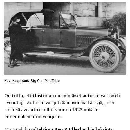
Kuvakaappaus: Big Car | YouTube
On totta, että historian ensimmäiset autot olivat kaikki
avoautoja. Autot olivat pitkään avoimia kärryjä, joten
sinänsä avoauto ei ollut vuonna 1922 mikään
ennennäkemätön vempain.
Mutta yhdysvaltalaisen
Ben P. Ellerbeckin
keksintö