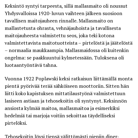
Keksintö syntyi tarpeesta, sillä mallasmaito oli noussut
Yhdysvalloissa 1920-luvun vaihteen jälkeen suosioon
tavallisen maitojauheen rinnalle. Mallasmaito on
mallastetusta ohrasta, vehnäjauhoista ja tavallisesta
maitojauheesta valmistettu seos, joka teki kotona
valmistettavista maitotuotteista – pirtelöstä ja jäätelöstä
– normaalia maukkaampia. Mallasmaidossa oli kuitenkin
ongelma: se paakkuuntui kylmetessään. Tuloksena oli
luotaantyöntävä tahna.
Vuonna 1922 Poplawski keksi ratkaisun liittämällä monta
pientä pyörivää terää sähköiseen moottoriin. Sitten hän
liitti koko kapistuksen mittatilaustyönä valmistettuun
lasiseen astiaan ja
tehosekoitin oli syntynyt
. Keksinnön
ansiosta kylmää maitoa, mallasmaitoa ja esimerkiksi
hedelmiä tai marjoja voitiin sekoittaa täydelliseksi
pirtelöksi.
Tehosekoitin löysi tiensä välittömästi pieniin diner-