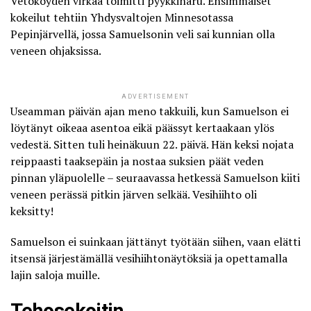
Vetoköyden virkaa toimitti pyykkinaru. Ensimmäiset
kokeilut tehtiin Yhdysvaltojen Minnesotassa
Pepinjärvellä, jossa Samuelsonin veli sai kunnian olla
veneen ohjaksissa.
ADVERTISEMENT
Useamman päivän ajan meno takkuili, kun Samuelson ei
löytänyt oikeaa asentoa eikä päässyt kertaakaan ylös
vedestä. Sitten tuli heinäkuun 22. päivä. Hän keksi nojata
reippaasti taaksepäin ja nostaa suksien päät veden
pinnan yläpuolelle – seuraavassa hetkessä Samuelson kiiti
veneen perässä pitkin järven selkää. Vesihiihto oli
keksitty!
Samuelson ei suinkaan jättänyt työtään siihen, vaan elätti
itsensä järjestämällä vesihiihtonäytöksiä ja opettamalla
lajin saloja muille.
Tehosekoitin