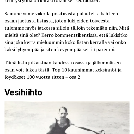
kehitystyöllä oli katastrofaaliset seuraukset.
Saimme viime viikolla positiivista palautetta kahteen
osaan jaetusta listasta, joten lukijoiden toiveesta
tulemme myös jatkossa silloin tällöin tekemään niin. Mitä
mieltä sinä olet? Kerro kommenttikentissä, että lukisitko
sinä joka kerta mieluummin koko listan kerralla vai onko
kaksi lyhyempää ja siten kevyempää settiä parempi.
Tämä lista julkaistaan kahdessa osassa ja jälkimmäisen
osan voit lukea tästä:
Top 10 kuumimmat keksinnöt ja
löydökset 100 vuotta sitten – osa 2
Vesihiihto