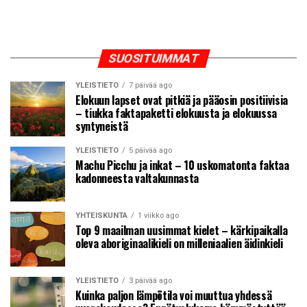
SUOSITUIMMAT
YLEISTIETO
7 päivää ago
Elokuun lapset ovat pitkiä ja pääosin positiivisia
– tiukka faktapaketti elokuusta ja elokuussa
syntyneistä
YLEISTIETO
5 päivää ago
Machu Picchu ja inkat – 10 uskomatonta faktaa
kadonneesta valtakunnasta
YHTEISKUNTA
1 viikko ago
Top 9 maailman uusimmat kielet – kärkipaikalla
oleva aboriginaalikieli on milleniaalien äidinkieli
YLEISTIETO
3 päivää ago
Kuinka paljon lämpötila voi muuttua yhdessä