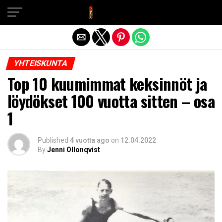
Exit mobile version
YHTEISKUNTA
Top 10 kuumimmat keksinnöt ja
löydökset 100 vuotta sitten – osa
1
Published
4 vuotta ago
on
12.04.2022
By
Jenni Ollonqvist