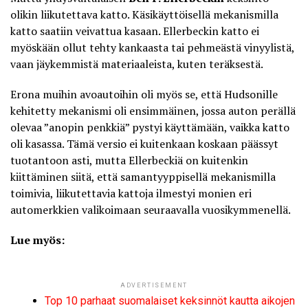
olikin liikutettava katto. Käsikäyttöisellä mekanismilla
katto saatiin veivattua kasaan. Ellerbeckin katto ei
myöskään ollut tehty kankaasta tai pehmeästä vinyylistä,
vaan jäykemmistä materiaaleista, kuten teräksestä.
Erona muihin avoautoihin oli myös se, että Hudsonille
kehitetty mekanismi oli ensimmäinen, jossa auton perällä
olevaa ”anopin penkkiä” pystyi käyttämään, vaikka katto
oli kasassa. Tämä versio ei kuitenkaan koskaan päässyt
tuotantoon asti, mutta Ellerbeckiä on kuitenkin
kiittäminen siitä, että samantyyppisellä mekanismilla
toimivia, liikutettavia kattoja ilmestyi monien eri
automerkkien valikoimaan seuraavalla vuosikymmenellä.
Lue myös:
ADVERTISEMENT
Top 10 parhaat suomalaiset keksinnöt kautta aikojen