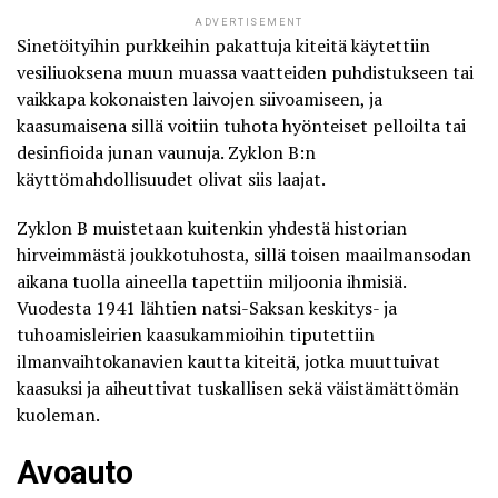
ADVERTISEMENT
Sinetöityihin purkkeihin pakattuja kiteitä käytettiin
vesiliuoksena muun muassa vaatteiden puhdistukseen tai
vaikkapa kokonaisten laivojen siivoamiseen, ja
kaasumaisena sillä voitiin tuhota hyönteiset pelloilta tai
desinfioida junan vaunuja. Zyklon B:n
käyttömahdollisuudet olivat siis laajat.
Zyklon B
muistetaan kuitenkin yhdestä historian
hirveimmästä joukkotuhosta, sillä toisen maailmansodan
aikana tuolla aineella tapettiin miljoonia ihmisiä.
Vuodesta 1941 lähtien natsi-Saksan keskitys- ja
tuhoamisleirien kaasukammioihin tiputettiin
ilmanvaihtokanavien kautta kiteitä, jotka muuttuivat
kaasuksi ja aiheuttivat tuskallisen sekä väistämättömän
kuoleman.
Avoauto