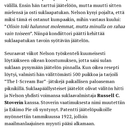
välillä. Ensin hän tarttui jäätelöön, mutta muutti sitten
mielensä ja osti suklaapatukan. Nelson kysyi pojalta, että
miksi tämä ei ostanut kumpaakin, mihin vastaus kuului:
”
Olisin toki halunnut molemmat, mutta minulla on rahaa
vain toiseen
”. Niinpä kondiittori päätti kehittää
suklaapatukan tavoin syötävän jäätelön
.
Seuraavat viikot Nelson työskenteli kuumeisesti
löytääkseen oikean koostumuksen, jotta saisi sulan
suklaan pysymään jäätelön pinnalla. Kun oikea resepti
löytyi, valmisti hän välittömästi 500 puikkoa ja tarjoili
”The I-Scream Bar” -jätskejä paikallisen paloaseman
piknikillä. Suklaapäällysteiset jäätelöt olivat välitön hitti
ja Nelson yhdisti voimansa suklaavalmistaja
Russell C.
Stoverin
kanssa. Stoverin vaatimuksesta nimi muutettiin
ja Eskimo Pie oli syntynyt. Patentti jäätelöpuikoille
myönnettiin tammikuussa 1922, jolloin
maailmanlaajuinen myynti pääsi alkamaan.