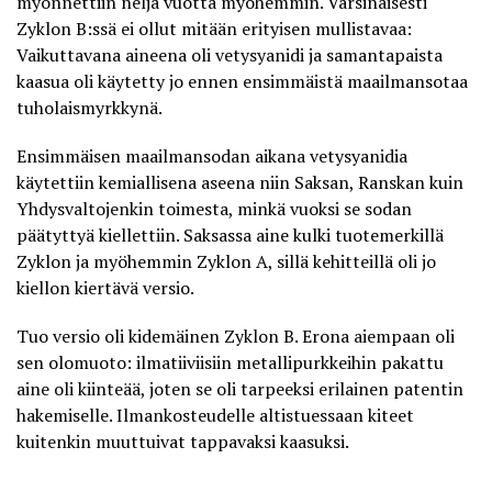
myönnettiin neljä vuotta myöhemmin. Varsinaisesti
Zyklon B:ssä ei ollut mitään erityisen mullistavaa:
Vaikuttavana aineena oli vetysyanidi ja samantapaista
kaasua oli käytetty jo ennen ensimmäistä maailmansotaa
tuholaismyrkkynä.
Ensimmäisen maailmansodan aikana vetysyanidia
käytettiin kemiallisena aseena niin Saksan, Ranskan kuin
Yhdysvaltojenkin toimesta, minkä vuoksi se sodan
päätyttyä kiellettiin. Saksassa aine kulki tuotemerkillä
Zyklon ja myöhemmin Zyklon A, sillä kehitteillä oli jo
kiellon kiertävä versio.
Tuo versio oli kidemäinen Zyklon B. Erona aiempaan oli
sen olomuoto: ilmatiiviisiin metallipurkkeihin pakattu
aine oli kiinteää, joten se oli tarpeeksi erilainen patentin
hakemiselle. Ilmankosteudelle altistuessaan
kiteet
kuitenkin muuttuivat tappavaksi kaasuksi
.