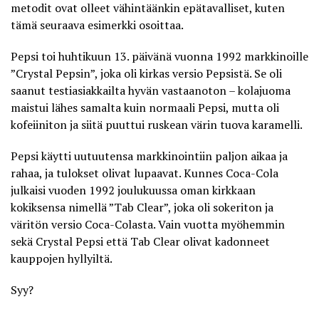
metodit ovat olleet vähintäänkin epätavalliset, kuten
tämä seuraava esimerkki osoittaa.
Pepsi toi huhtikuun 13. päivänä vuonna 1992 markkinoille
”Crystal Pepsin”, joka oli kirkas versio Pepsistä. Se oli
saanut testiasiakkailta hyvän vastaanoton – kolajuoma
maistui lähes samalta kuin normaali Pepsi, mutta oli
kofeiiniton ja siitä puuttui ruskean värin tuova karamelli.
Pepsi käytti uutuutensa markkinointiin paljon aikaa ja
rahaa, ja tulokset olivat lupaavat. Kunnes Coca-Cola
julkaisi vuoden 1992 joulukuussa oman kirkkaan
kokiksensa nimellä ”Tab Clear”, joka oli sokeriton ja
väritön versio Coca-Colasta. Vain vuotta myöhemmin
sekä Crystal Pepsi että Tab Clear olivat kadonneet
kauppojen hyllyiltä.
Syy?