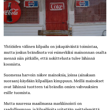
Yhtiöiden välinen kilpailu on jokapäiväistä toimintaa,
mutta joskus brändisota voi esimerkiksi mainonnan osalta
mennä niin pitkälle, että nokittelusta tulee lähinnä
koomista.
Suomessa harvoin näkee mainoksia, joissa (ainakaan
suoraan) käydään kilpailijan kimppuun. Meillä mainokset
ovat lähinnä tuotteen tai brändin omien vahvuuksien
esille tuomista.
Mutta suuressa maailmassa markkinointi on
raadollisempaa, ja kilpailijoita yritetään peittelemättä