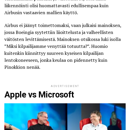
liikennöinti olisi huomattavasti edullisempaa kuin
Airbusin vastaavien mallien käyttö.
Airbus ei jäänyt toimettomaksi, vaan julkaisi mainoksen,
jossa Boeingia syytettiin liioittelusta ja valheellisten
väitösten levittämisestä. Mainoksen otsikossa luki isolla
”Miksi kilpailijamme venyttää totuutta?”. Huomio
kuitenkin kiinnittyy suureen kyseisen kilpailijan
lentokoneeseen, jonka
keulaa on pidennetty kuin
Pinokkion nenää
.
ADVERTISEMENT
Apple vs Microsoft