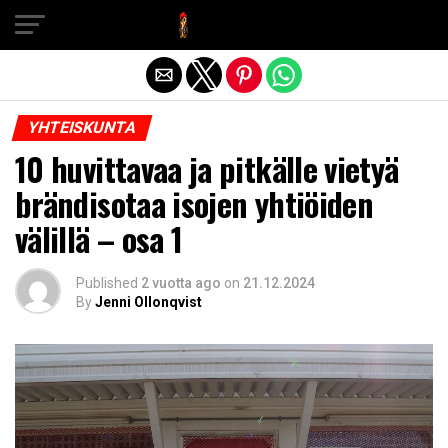
Exit mobile version
YHTEISKUNTA
10 huvittavaa ja pitkälle vietyä
brändisotaa isojen yhtiöiden
välillä – osa 1
Published
2 vuotta ago
on
21.12.2024
By
Jenni Ollonqvist