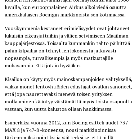
luvulla, kun eurooppalainen Airbus alkoi viedä osuutta
amerikkalaisen Boeingin markkinoista sen kotimaassa.
Vuosikymmeniä kestäneet erimielisyydet ovat johtaneet
lukuisiin oikeusjuttuihin ja välien setvimiseen Maailman
kauppajärjestössä. Toisaalta kummankin tahto päihittää
pahin kilpailija on tehnyt lentokoneista jatkuvasti
nopeampia, turvallisempia ja myös matkustajille
mukavampia. Että jotain hyvääkin.
Kisailua on käyty myös mainoskampanjoiden välityksellä,
vaikka monet lentoyhtiöiden edustajat ovatkin sanoneet,
että jopa naurettavaksi menevä toisen yrityksen
mollaaminen kääntyy väistämättä myös toista osapuolta
vastaan, kun uutta kalustoa ollaan hankkimassa.
Esimerkiksi vuonna 2012, kun Boeing esitteli uudet 737
MAX 8 ja 747-8 -koneensa, nousi markkinoinnissa
tärkeimmäksi pointiksi ja väitteeksi se, että niillä