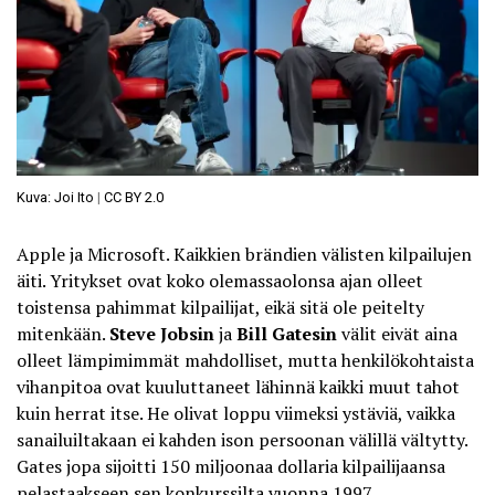
Kuva: Joi Ito
|
CC BY 2.0
Apple ja Microsoft. Kaikkien brändien välisten kilpailujen
äiti. Yritykset ovat koko olemassaolonsa ajan olleet
toistensa pahimmat kilpailijat, eikä sitä ole peitelty
mitenkään.
Steve Jobsin
ja
Bill Gatesin
välit eivät aina
olleet lämpimimmät mahdolliset, mutta henkilökohtaista
vihanpitoa ovat kuuluttaneet lähinnä kaikki muut tahot
kuin herrat itse. He olivat loppu viimeksi ystäviä, vaikka
sanailuiltakaan ei kahden ison persoonan välillä vältytty.
Gates jopa
sijoitti 150 miljoonaa dollaria kilpailijaansa
pelastaakseen sen konkurssilta vuonna 1997.