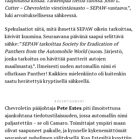
raapimassa kissaa. Tarkempaa tietoa tulossa. John L.
Cutter – Chevroletin viestintäosasto – SEPAW-vastaava.
”,
luki arvoituksellisessa sähkeessä.
Spekulaatiot siitä, mitä ihmettä SEPAW oikein tarkoittaa,
kävivät kuumina. Seuraavana päivänä saapui selittävä
sähke: ”
SEPAW tarkoittaa Society for Eradication of
Panthers from the Automobile World
(suom. Järjestö,
jonka tarkoitus on hävittää pantterit autojen
maailmasta).”. Ilmeisesti uuden automallin nimi ei
ollutkaan Panther! Kaikkien mielenkiinto oli kuitenkin
saatu herätettyä kryptisellä sähkeellä.
ADVERTISEMENT
Chevroletin pääjohtaja
Pete Estes
piti ilmoitettuna
ajankohtana tiedotustilaisuuden, jossa automallin nimi
paljastettiin – se oli Camaro. Toimittajat ympäri maan
olivat saapuneet paikalle, ja kynnelle kykenemättömät
seurasivat puhelimen välityksellä. Kun Estesiltä kysyttiin,