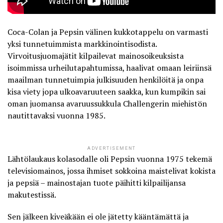
Coca-Colan
ja Pepsin välinen kukkotappelu on varmasti
yksi tunnetuimmista markkinointisodista.
Virvoitusjuomajätit kilpailevat mainosoikeuksista
isoimmissa urheilutapahtumissa, haalivat omaan leiriinsä
maailman tunnetuimpia julkisuuden henkilöitä ja onpa
kisa viety jopa ulkoavaruuteen saakka
, kun kumpikin sai
oman juomansa avaruussukkula Challengerin miehistön
nautittavaksi vuonna 1985.
ADVERTISEMENT
Lähtölaukaus kolasodalle oli Pepsin vuonna 1975 tekemä
televisiomainos, jossa ihmiset sokkoina maistelivat kokista
ja pepsiä –
mainostajan tuote päihitti kilpailijansa
makutestissä
.
Sen jälkeen kiveäkään ei ole jätetty kääntämättä ja