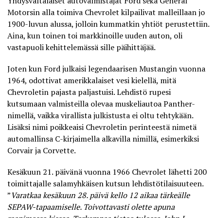
Yhdysvaltalaiset autovalmistajat Ford sekä General
Motorsin alla toimiva Chevrolet kilpailivat malleillaan jo
1900-luvun alussa, jolloin kummatkin yhtiöt perustettiin.
Aina, kun toinen toi markkinoille uuden auton, oli
vastapuoli kehittelemässä sille päihittäjää.
Joten kun Ford julkaisi legendaarisen Mustangin vuonna
1964, odottivat amerikkalaiset vesi kielellä, mitä
Chevroletin pajasta paljastuisi. Lehdistö rupesi
kutsumaan valmisteilla olevaa muskeliautoa Panther-
nimellä, vaikka virallista julkistusta ei oltu tehtykään.
Lisäksi nimi poikkeaisi Chevroletin perinteestä nimetä
automallinsa C-kirjaimella alkavilla nimillä, esimerkiksi
Corvair ja Corvette.
Kesäkuun 21. päivänä vuonna 1966 Chevrolet lähetti 200
toimittajalle salamyhkäisen kutsun lehdistötilaisuuteen.
”
Varatkaa kesäkuun 28. päivä kello 12 aikaa tärkeälle
SEPAW-tapaamiselle. Toivottavasti olette apuna