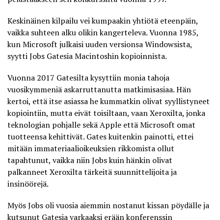
Keskinäinen kilpailu vei kumpaakin yhtiötä eteenpäin,
vaikka suhteen alku olikin kangerteleva. Vuonna 1985,
kun Microsoft julkaisi uuden versionsa Windowsista,
syytti Jobs Gatesia Macintoshin kopioinnista.
Vuonna 2017 Gatesilta kysyttiin monia tahoja
vuosikymmeniä askarruttanutta matkimisasiaa. Hän
kertoi, että itse asiassa he
kummatkin olivat syyllistyneet
kopiointiin, mutta eivät toisiltaan, vaan Xeroxilta
, jonka
teknologian pohjalle sekä Apple että Microsoft omat
tuotteensa kehittivät. Gates kuitenkin painotti, ettei
mitään immateriaalioikeuksien rikkomista ollut
tapahtunut, vaikka niin Jobs kuin hänkin olivat
palkanneet Xeroxilta tärkeitä suunnittelijoita ja
insinöörejä.
Myös Jobs oli vuosia aiemmin nostanut kissan pöydälle ja
kutsunut Gatesia varkaaksi erään konferenssin