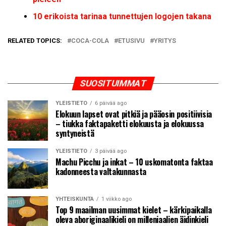
10 erikoista tarinaa tunnettujen logojen takana
RELATED TOPICS:
COCA-COLA
ETUSIVU
YRITYS
SUOSITUIMMAT
YLEISTIETO
6 päivää ago
Elokuun lapset ovat pitkiä ja pääosin positiivisia
– tiukka faktapaketti elokuusta ja elokuussa
syntyneistä
YLEISTIETO
3 päivää ago
Machu Picchu ja inkat – 10 uskomatonta faktaa
kadonneesta valtakunnasta
YHTEISKUNTA
1 viikko ago
Top 9 maailman uusimmat kielet – kärkipaikalla
oleva aboriginaalikieli on milleniaalien äidinkieli