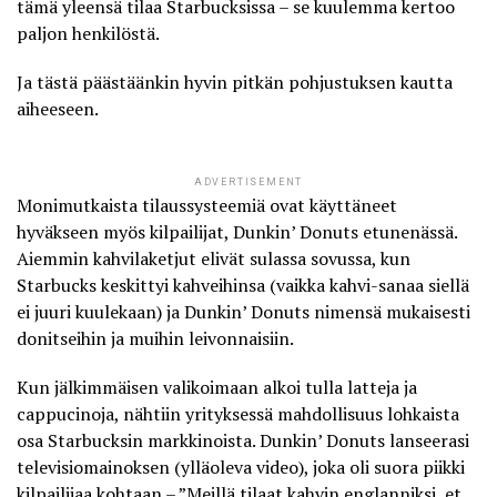
tämä yleensä tilaa Starbucksissa – se kuulemma kertoo
paljon henkilöstä.
Ja tästä päästäänkin hyvin pitkän pohjustuksen kautta
aiheeseen.
ADVERTISEMENT
Monimutkaista tilaussysteemiä ovat käyttäneet
hyväkseen myös kilpailijat,
Dunkin’ Donuts etunenässä
.
Aiemmin kahvilaketjut elivät sulassa sovussa, kun
Starbucks keskittyi kahveihinsa (vaikka kahvi-sanaa siellä
ei juuri kuulekaan) ja Dunkin’ Donuts nimensä mukaisesti
donitseihin ja muihin leivonnaisiin.
Kun jälkimmäisen valikoimaan alkoi tulla latteja ja
cappucinoja, nähtiin yrityksessä mahdollisuus lohkaista
osa Starbucksin markkinoista. Dunkin’ Donuts lanseerasi
televisiomainoksen (ylläoleva video), joka oli suora piikki
kilpailijaa kohtaan – ”Meillä tilaat kahvin englanniksi, et