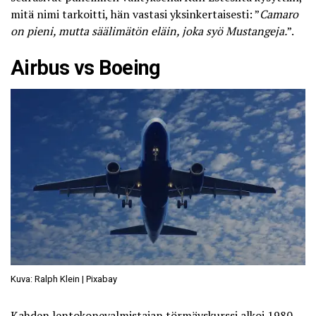
mitä nimi tarkoitti
, hän vastasi yksinkertaisesti: ”
Camaro
on pieni, mutta säälimätön eläin, joka syö Mustangeja.
”.
Airbus vs Boeing
Kuva: Ralph Klein | Pixabay
Kahden lentokonevalmistajan törmäyskurssi alkoi 1980-