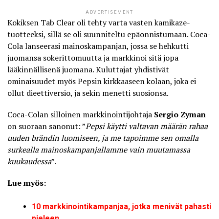
ADVERTISEMENT
Kokiksen Tab Clear oli tehty varta vasten kamikaze-
tuotteeksi, sillä se oli suunniteltu epäonnistumaan. Coca-
Cola lanseerasi mainoskampanjan, jossa se hehkutti
juomansa sokerittomuutta ja markkinoi sitä jopa
lääkinnällisenä juomana. Kuluttajat yhdistivät
ominaisuudet myös Pepsin kirkkaaseen kolaan, joka ei
ollut dieettiversio, ja sekin menetti suosionsa.
Coca-Colan silloinen markkinointijohtaja
Sergio Zyman
on suoraan sanonut: ”
Pepsi käytti valtavan määrän rahaa
uuden brändin luomiseen, ja me tapoimme sen omalla
surkealla mainoskampanjallamme vain muutamassa
kuukaudessa
”.
Lue myös:
10 markkinointikampanjaa, jotka menivät pahasti
pieleen