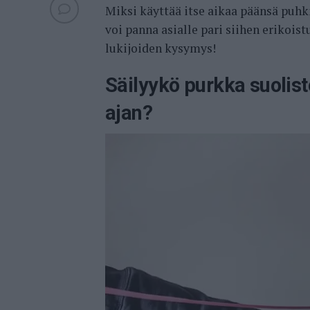
Miksi käyttää itse aikaa päänsä puh
voi panna asialle pari siihen erikois
lukijoiden kysymys!
Säilyykö purkka suolis
ajan?