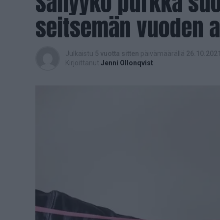
Säilyykö purkka suo
seitsemän vuoden a
Julkaistu
5 vuotta sitten
päivämäärällä
26.10.202
Kirjoittanut
Jenni Ollonqvist