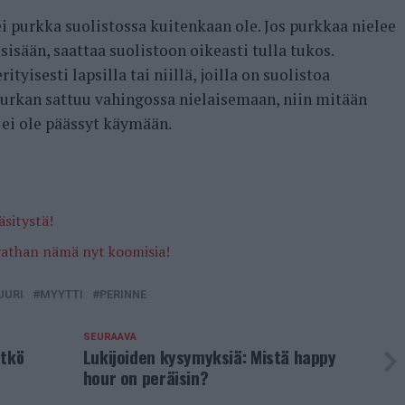
i purkka suolistossa kuitenkaan ole. Jos purkkaa nielee
sisään, saattaa suolistoon oikeasti tulla tukos.
tyisesti lapsilla tai niillä, joilla on suolistoa
purkan sattuu vahingossa nielaisemaan, niin mitään
 ei ole päässyt käymään.
sitystä!
vathan nämä nyt koomisia!
UURI
MYYTTI
PERINNE
SEURAAVA
ätkö
Lukijoiden kysymyksiä: Mistä happy
hour on peräisin?