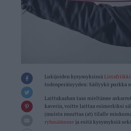
Lukijoiden kysymyksissä
Listafriikki
todenperäisyyden: Säilyykö purkka s
Laittakaahan taas mieltänne askarru
kaverin, voitte laittaa esimerkiksi s
(muista muuttaa (at) tilalle miukum
ryhmäämme
ja esitä kysymyksiä sekä