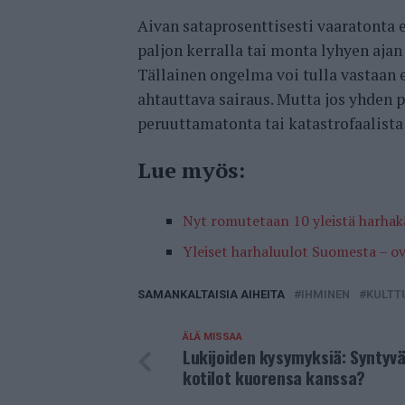
Aivan sataprosenttisesti vaaratonta e
paljon kerralla tai monta lyhyen ajan 
Tällainen ongelma voi tulla vastaan eri
ahtauttava sairaus. Mutta jos yhden 
peruuttamatonta tai katastrofaalista
Lue myös:
Nyt romutetaan 10 yleistä harhakä
Yleiset harhaluulot Suomesta – o
SAMANKALTAISIA AIHEITA
IHMINEN
KULTT
ÄLÄ MISSAA
Lukijoiden kysymyksiä: Syntyv
kotilot kuorensa kanssa?