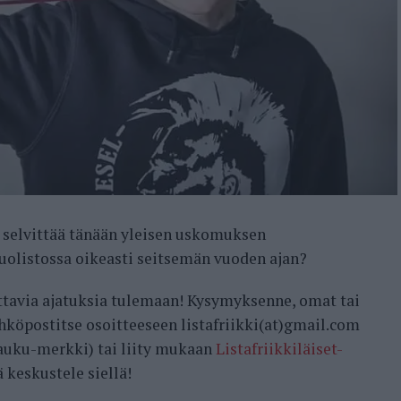
selvittää tänään yleisen uskomuksen
uolistossa oikeasti seitsemän vuoden ajan?
ttavia ajatuksia tulemaan! Kysymyksenne, omat tai
ähköpostitse osoitteeseen listafriikki(at)gmail.com
auku-merkki) tai liity mukaan
Listafriikkiläiset-
 keskustele siellä!