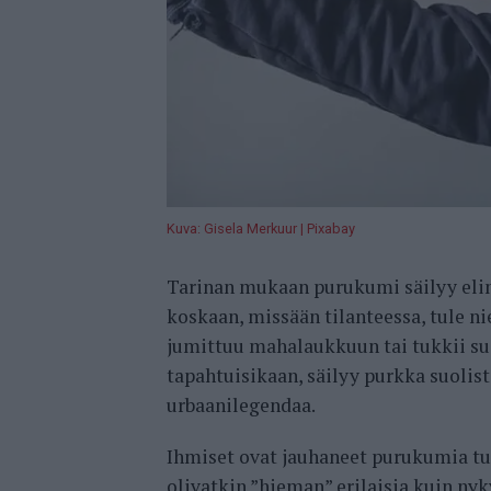
Kuva: Gisela Merkuur | Pixabay
Tarinan mukaan purukumi säilyy elim
koskaan, missään tilanteessa, tule ni
jumittuu mahalaukkuun tai tukkii suo
tapahtuisikaan, säilyy purkka suolis
urbaanilegendaa.
Ihmiset ovat jauhaneet purukumia tu
olivatkin ”hieman” erilaisia kuin ny