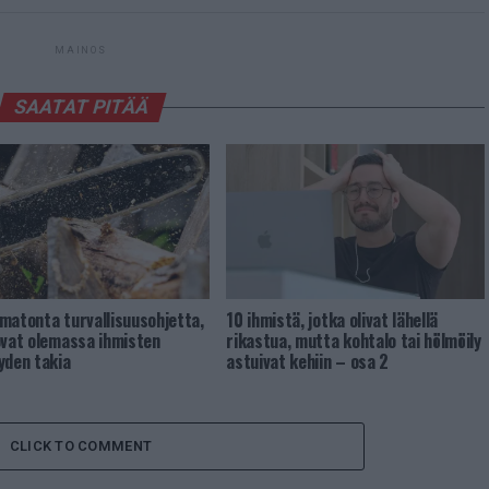
MAINOS
SAATAT PITÄÄ
matonta turvallisuusohjetta,
10 ihmistä, jotka olivat lähellä
ovat olemassa ihmisten
rikastua, mutta kohtalo tai hölmöily
yden takia
astuivat kehiin – osa 2
CLICK TO COMMENT