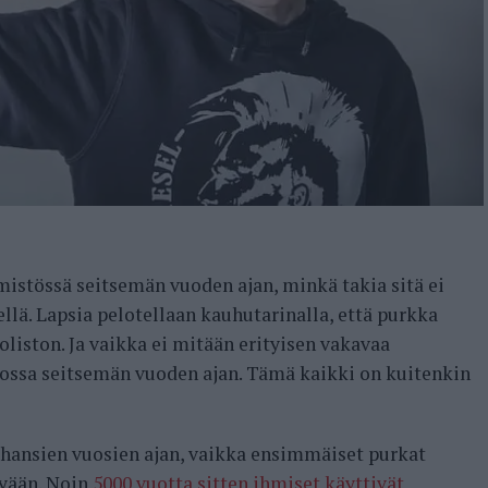
istössä seitsemän vuoden ajan, minkä takia sitä ei
ellä. Lapsia pelotellaan kauhutarinalla, että purkka
liston. Ja vaikka ei mitään erityisen vakavaa
tossa seitsemän vuoden ajan. Tämä kaikki on kuitenkin
hansien vuosien ajan, vaikka ensimmäiset purkat
kyään. Noin
5000 vuotta sitten ihmiset käyttivät