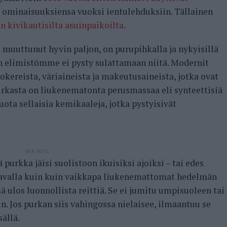
en ominaisuuksiensa vuoksi ientulehduksiin. Tällainen
in kivikautisilta asuinpaikoilta
.
muuttunut hyvin paljon, on purupihkalla ja nykyisillä
än elimistömme ei pysty sulattamaan niitä. Modernit
ereista, väriaineista ja makeutusaineista, jotka ovat
purkasta on liukenematonta perusmassaa eli synteettisiä
ta sellaisia kemikaaleja, jotka pystyisivät
MAINOS
 purkka jäisi suolistoon ikuisiksi ajoiksi – tai edes
tavalla kuin kuin vaikkapa liukenemattomat hedelmän
ä ulos luonnollista reittiä. Se ei jumitu umpisuoleen tai
. Jos purkan siis vahingossa nielaisee, ilmaantuu se
ällä.