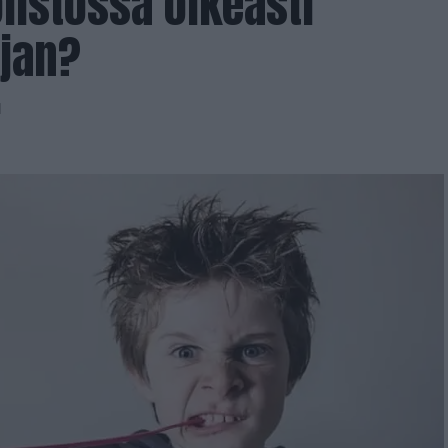
listossa oikeasti
jan?
1