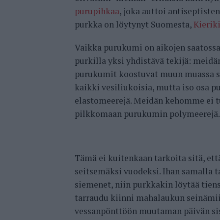
purupihkaa
, joka auttoi antiseptist
purkka on löytynyt Suomesta,
Kierik
Vaikka purukumi on aikojen saatossa 
purkilla yksi yhdistävä tekijä: meid
purukumit koostuvat muun muassa sok
kaikki vesiliukoisia, mutta iso osa 
elastomeerejä. Meidän kehomme ei tuo
pilkkomaan purukumin polymeerejä.
Tämä ei kuitenkaan tarkoita sitä, että
seitsemäksi vuodeksi. Ihan samalla 
siemenet, niin purkkakin löytää tiens
tarraudu kiinni mahalaukun seinämiin
vessanpönttöön muutaman päivän sis