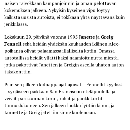
naisen raivokkaan kampanjoinnin ja
oman pelottavan
kokemuksen
jälkeen. Nykyisin kyseinen vipu löytyy
kaikista uusista autoista, ei tokikaan yhtä näyttävänä kuin
jenkkilässä.
Lokakuun 29. päivänä vuonna 1995
Janette
ja
Greig
Fennell
sekä heidän yhdeksän kuukauden ikäinen Alex-
poikansa olivat palaamassa illalliselta kotiin. Omassa
autotallissa heidät yllätti kaksi naamioitunutta miestä,
jotka pakottivat Janetten ja Greigin aseella uhaten auton
takakonttiin.
Pian sen jälkeen kidnappaajat ajoivat – Fennellit kyydissä
– syrjäiseen paikkaan San Franciscon eteläpuolella ja
veivät pariskunnan korut, rahat ja pankkikortit
tunnuslukuineen. Sen jälkeen luukku lyötiin kiinni, ja
Jannette ja Greig jätettiin sinne kuolemaan.