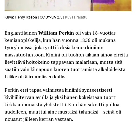
Kuva: Henry Rzepa
|
CC BY-SA 2.5
| Kuvaa rajattu
Englantilainen
William Perkin
oli vain 18-vuotias
kemianopiskelija, kun hän vuonna 1856 oli mukana
työryhmässä, joka yritti keksiä keinoa kiniinin
massatuotantoon. Kiniini oli tuohon aikaan ainoa oireita
lievittävä hoitokeino tappavaan malariaan, mutta sitä
saatiin vain kiinapuun kuoren tuottamista alkaloideista.
Lääke oli äärimmäisen kallis.
Perkin etsi tapaa valmistaa kiniiniä synteettisesti
kivihiilitervan avulla ja yksi hänen kokeistaan tuotti
kirkkaanpunaista yhdistettä. Kun hän sekoitti pulloa
uudelleen, muuttui aine mustaksi tahmaksi – seinä oli
noussut jälleen kerran vastaan.