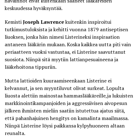
havainnot eivät kuitenkaan saaneet lääkäreiden
keskuudessa hyväksyntää.
Kemisti
Joseph Lawrence
kuitenkin inspiroitui
tutkimustuloksista ja kehitti vuonna 1879 antiseptisen
liuoksen, jonka hän nimesi Listerineksi inspiraation
antaneen lääkärin mukaan. Koska kaikkea uutta piti vain
periaatteen vuoksi vastustaa, ei Listerine saavuttanut
suosiota. Niinpä sitä myytiin lattianpesuaineena ja
lääkehoitona tippuriin.
Mutta lattioiden kuuraamiseenkaan Listerine ei
kelvannut, ja sen myyntiluvut olivat surkeat. Lopulta
liuosta alettiin
mainostaa hammaslääkäreille
,ja lukuisten
markkinointikampanjoiden ja aggressiivisen aivopesun
jälkeen ihmisten mieliin saatiin istutettua ajatus siitä,
että pahanhajuinen hengitys on kamalinta maailmassa.
Niinpä Listerine löysi paikkansa kylpyhuoneen altaan
reunalta.