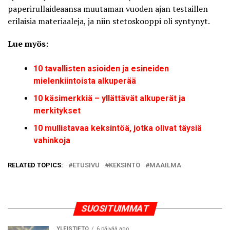
paperirullaideaansa muutaman vuoden ajan testaillen
erilaisia materiaaleja, ja niin stetoskooppi oli syntynyt.
Lue myös:
10 tavallisten asioiden ja esineiden
mielenkiintoista alkuperää
10 käsimerkkiä – yllättävät alkuperät ja
merkitykset
10 mullistavaa keksintöä, jotka olivat täysiä
vahinkoja
RELATED TOPICS:
ETUSIVU
KEKSINTÖ
MAAILMA
SUOSITUIMMAT
YLEISTIETO
6 päivää ago