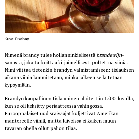
Kuva: Pixabay
Nimenä brandy tulee hollanninkielisestä
brandewijn
-
sanasta, joka tarkoittaa kirjaimellisesti poltettua viiniä.
Nimi viittaa tietenkin brandyn valmistamiseen: tislauksen
aikana viiniä lämmitetään, minkä jälkeen se laitetaan
kypsymään.
Brandyn kaupallinen tislaaminen aloitettiin 1500-luvulla,
kun se oli keksitty periaatteessa vahingossa.
Eurooppalaiset uudisraivaajat kuljettivat Amerikan
mantereelle viiniä, mutta laivoissa ei kaiken muun
tavaran ohella ollut paljon tilaa.