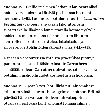
Vuonna 1980 kalifornialainen lääkäri
Alan Scott
alkoi
hoitaa karsastuksesta kärsiviä potilaitaan botuliini-
hermomyrkyllä. Luonnossa botuliinia tuottaa
Clostridium
botulinum
-bakteeri ja nykyään laboratoriossa
tuotettavalla, lihaksen lamauttavalla hermomyrkyllä
hoidetaan muun muassa tahdonalaisten lihasten
kontrolloimatonta kouristelua, liikahikoilua ja
aivoverenkiertohäiriöiden jälkeistä lihasjäykkyyttä.
Kanadan Vancouverissa yhteistä praktiikkaa pitänyt
pariskunta, ihotautilääkäri
Alastair Carruthers
ja
silmälääkäri
Jean Carruthers
olivat ne, jotka oivalsivat
botuliinin mahdollisuudet kosmeettisissa hoidoissa.
Vuonna 1987 Jean käytti botuliinia rutiininomaisesti
erilaisten silmänalueen lihasongelmien hoitoon. Eräänä
päivänä hänen vastaanotolleen tuli vakiopotilas
ottamaan pistoksia kontrolloimattomaan silmien