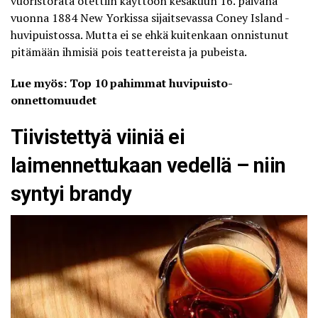
vuoristorata otettiin käyttöön kesäkuun 16. päivänä
vuonna 1884 New Yorkissa sijaitsevassa Coney Island -
huvipuistossa. Mutta ei se ehkä kuitenkaan onnistunut
pitämään ihmisiä pois teattereista ja pubeista.
Lue myös: Top 10 pahimmat huvipuisto-
onnettomuudet
Tiivistettyä viiniä ei
laimennettukaan vedellä – niin
syntyi brandy