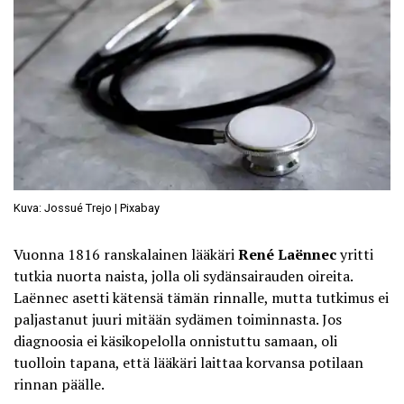
Kuva: Jossué Trejo | Pixabay
Vuonna 1816 ranskalainen lääkäri
René Laënnec
yritti
tutkia nuorta naista, jolla oli sydänsairauden oireita.
Laënnec asetti kätensä tämän rinnalle, mutta tutkimus ei
paljastanut juuri mitään sydämen toiminnasta. Jos
diagnoosia ei käsikopelolla onnistuttu samaan, oli
tuolloin tapana, että lääkäri laittaa korvansa potilaan
rinnan päälle.