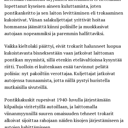
lopettanut kyseisen aineen kuluttamista, joten
pontikankeitto ja sen laiton levittäminen eli trokaaminen
kukoistivat. Viinan salakuljettajat yrittivät hoitaa
hommansa jäämättä kiinni poliisille ja
muokkasivat
autojaan nopeammiksi ja paremmin hallittaviksi
.
Vaikka kieltolaki päättyi, eivät trokarit halunneet luopua
kukoistavasta bisneksestään vaan jatkoivat laittoman
pontikan myymistä, sillä etenkin etelävaltioissa kysyntää
riitti. Tuolloin ei kuitenkaan enää tarvinnut pelätä
poliisia: nyt pakoiltiin verottajaa. Kuljettajat jatkoivat
autojensa tuunaamista, jotta niillä pystyi huristella
mutkaisilla sivuteillä.
Pontikkakuskit rupesivat 1940-luvulla järjestämään
kilpailuja viritetyillä autoillaan, ja laittomalla
viinanmyynnillä suuren omaisuuden tehneet trokarit
alkoivat sijoittaa rahojaan näiden kisojen järjestämiseen ja
autojen kehittämiseen.