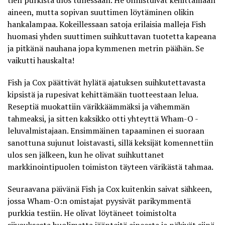
aineen, mutta sopivan suuttimen löytäminen olikin
hankalampaa. Kokeillessaan satoja erilaisia malleja Fish
huomasi yhden suuttimen suihkuttavan tuotetta kapeana
ja pitkänä nauhana jopa kymmenen metrin päähän. Se
vaikutti hauskalta!
Fish ja Cox päättivät
hylätä ajatuksen suihkutettavasta
kipsistä ja rupesivat kehittämään tuotteestaan lelua
.
Reseptiä muokattiin värikkäämmäksi ja vähemmän
tahmeaksi, ja sitten kaksikko otti yhteyttä Wham-O -
leluvalmistajaan. Ensimmäinen tapaaminen ei suoraan
sanottuna sujunut loistavasti, sillä keksijät komennettiin
ulos sen jälkeen, kun he olivat suihkuttanet
markkinointipuolen toimiston täyteen värikästä tahmaa.
Seuraavana päivänä Fish ja Cox kuitenkin saivat sähkeen,
jossa Wham-O:n omistajat pyysivät parikymmentä
purkkia testiin. He olivat löytäneet toimistolta
siivouksesta huolimatta jäänteitä aineesta ja näkivät siinä