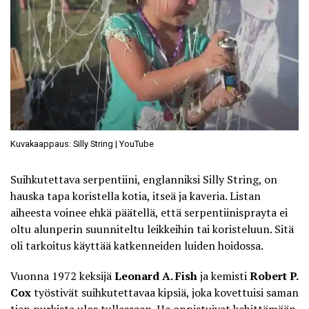
Kuvakaappaus: Silly String | YouTube
Suihkutettava serpentiini, englanniksi Silly String, on
hauska tapa koristella kotia, itseä ja kaveria. Listan
aiheesta voinee ehkä päätellä, että serpentiinisprayta ei
oltu alunperin suunniteltu leikkeihin tai koristeluun. Sitä
oli tarkoitus käyttää katkenneiden luiden hoidossa.
Vuonna 1972 keksijä
Leonard A. Fish
ja kemisti
Robert P.
Cox
työstivät suihkutettavaa kipsiä, joka kovettuisi saman
tien purkista ulos tullessaan. He onnistuivat kehittämään