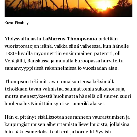
Kuva: Pixabay
Yhdysvaltalaista
LaMarcus Thompsonia
pidetään
vuoristoratojen isänä, vaikka siinä vaiheessa, kun hänelle
1880-luvulla myönnettiin ensimmäinen patentti, oli
Venäjällä, Ranskassa ja muualla Euroopassa hurviteltu
samantyyppisissä rakennelmissa jo vuosisadan ajan.
Thompson teki mittavan omaisuutensa keksimällä
tehokkaan tavan valmistaa saumattomia sukkahousuja,
mutta menestyksestä huolimatta hänellä oli suuren suuri
huolenaihe. Nimittäin syntiset amerikkalaiset.
Hän ei pitänyt sisällissotaa seuranneen vaurastumisen ja
kaupungistumisen aiheuttamista lieveilmiöistä, jollaisina
hän näki esimerkiksi teatterit ja bordellit.Syvästi