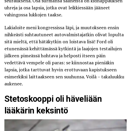
seurauksena. Osa surmansa saaneista on kidnappauksen
uhreja ja osa lapsia, jotka ovat leikkiessään jääneet
vahingossa lukkojen taakse.
Lakialoite meni kongressissa läpi
, ja muutokseen ensin
nihkeästi suhtautuneet autovalmistajatkin olivat lopulta
sitä mieltä, että hätäkytkin on loistava lisä! Ford oli
etunenässä kehittämässä kytkintä ja laajojen testailujen
jälkeen pimeässä hohtava ja helposti itseen päin
vedettävä vempele oli paras: se kiinnostaa pieniäkin
lapsia, jotka tarttuvat hyvin erottuvaan kapistukseen
esimerkiksi laittaakseen sen suuhunsa. Voilà – takaluukku
aukenee.
Stetoskooppi oli häveliään
lääkärin keksintö