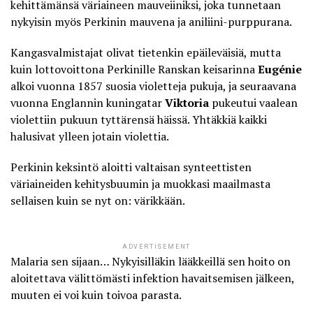
kehittämänsä väriaineen mauveiiniksi, joka tunnetaan
nykyisin myös Perkinin mauvena ja aniliini-purppurana.
Kangasvalmistajat olivat tietenkin epäileväisiä, mutta
kuin lottovoittona Perkinille Ranskan keisarinna
Eugénie
alkoi vuonna 1857 suosia violetteja pukuja, ja seuraavana
vuonna Englannin kuningatar
Viktoria
pukeutui vaalean
violettiin pukuun tyttärensä häissä. Yhtäkkiä kaikki
halusivat ylleen jotain violettia.
Perkinin keksintö aloitti valtaisan synteettisten
väriaineiden kehitysbuumin ja muokkasi maailmasta
sellaisen kuin se nyt on: värikkään.
ADVERTISEMENT
Malaria sen sijaan… Nykyisilläkin lääkkeillä sen hoito on
aloitettava välittömästi infektion havaitsemisen jälkeen,
muuten ei voi kuin toivoa parasta.