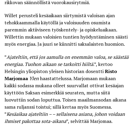
rikkovan säännöllistä vuorokausirytmiä.
Willet perusteli kesäaikaan siirtymistä valoisan ajan
tehokkaammalla käytöllä ja valoisuuden osumista
paremmin aktiiviseen työskentely- ja opiskeluaikaan.
Willettin mukaan valoisien tuntien hyödyntäminen säästi
myös energiaa. Ja juuri se kiinnitti saksalaisten huomion.
”
Ajateltiin, että jos aamulla on enemmän valoa, se säästää
energiaa. Tuohon aikaan se tarkoitti hiiltä
.”, kertoo
Helsingin yliopiston yleisen historian dosentti
Risto
Marjomaa
Ylen
haastattelussa
. Marjomaan mukaan
kaikki sodassa mukana olleet suurvallat ottivat kesäajan
käyttöön Saksan esimerkkiä seuraten, mutta siitä
luovuttiin sodan loputtua. Toisen maailmansodan aikana
sama ruljanssi toistui; sillä kertaa myös Suomessa.
”
Kesäaikaa ajateltiin – – sellaisena asiana, johon voidaan
ihmiset pakottaa sota-aikana
”, selvittää Marjomaa.