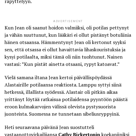
räpyttelyyn.
ADVERTISEMENT
Kun Jean oli saanut hoidon valmiiksi,
oli potilas pettynyt
ja vähän suuttunut, kun lääkäri ei ollut pistänyt botuliinia
hänen otsaansa
. Hämmentynyt Jean oli kertonut syyksi
sen, että otsassa ei ollut havaittavia lihaskouristuksia ja
kysyi potilaalta, miksi tämä oli niin tuohtunut. Nainen
vastasi: ”Kun pistät ainetta otsaani, rypyt katoavat.”
Vielä samana iltana Jean kertoi päivällispöydässä
Alastairille potilaansa reaktiosta. Lamppu syttyi siinä
hetkessä, illallista syödessä. Alastair oli pitkän aikaa
yrittänyt löytää ratkaisua potilaidensa pyyntöön päästä
eroon kulmakarvojen välissä olevista pystysuorista
juonteista. Suomessa ne tunnetaan sibeliusryppyinä.
Heti seuraavana päivänä Jean suostutteli
vastaanottovirkailijansa
Cathy Bickertonin
koekaniiniksi