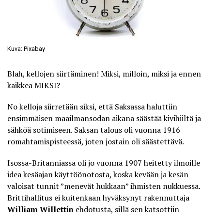
Kuva: Pixabay
Blah, kellojen siirtäminen! Miksi, milloin, miksi ja ennen
kaikkea MIKSI?
No kelloja siirretään siksi, että Saksassa haluttiin
ensimmäisen maailmansodan aikana säästää kivihiiltä ja
sähköä sotimiseen. Saksan talous oli vuonna 1916
romahtamispisteessä, joten jostain oli säästettävä.
Isossa-Britanniassa oli jo vuonna 1907 heitetty ilmoille
idea kesäajan käyttöönotosta, koska kevään ja kesän
valoisat tunnit ”menevät hukkaan” ihmisten nukkuessa.
Brittihallitus ei kuitenkaan hyväksynyt rakennuttaja
William Willettin
ehdotusta, sillä sen katsottiin