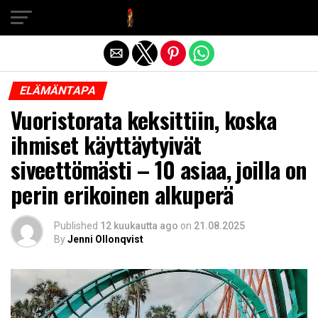
Exit mobile version
ELÄMÄNTAPA
Vuoristorata keksittiin, koska
ihmiset käyttäytyivät
siveettömästi – 10 asiaa, joilla on
perin erikoinen alkuperä
Published
12 kuukautta ago
on
21.08.2025
By
Jenni Ollonqvist