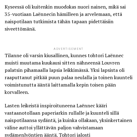
Kyseessä oli kuitenkin muodokas nuori nainen, mikä sai
35-vuotiaan Laënnecin hämilleen ja arvelemaan, että
naispotilaan tutkimista tähän tapaan pidettäisiin
siveettömänä
.
ADVERTISEMENT
Tilanne oli varsin kiusallinen, kunnes tohtori Laënnec
muisti muutama kuukausi sitten nähneensä Louvren
palatsin pihamaalla lapsia leikkimässä. Yksi lapsista oli
raaputtanut pitkää puun palaa neulalla ja toinen kuunteli
voimistunutta ääntä laittamalla kepin toisen pään
korvalleen.
Lasten leikeistä inspiroituneena Laënnec kääri
vastaanotollaan paperiarkin rullalle ja kuunteli sillä
naispotilaansa sydäntä, ja kuinka ollakaan, yksinkertainen
väline auttoi yllättävän paljon vahvistamaan
sydämenlyöntien ääntä. Tohtori jalosti