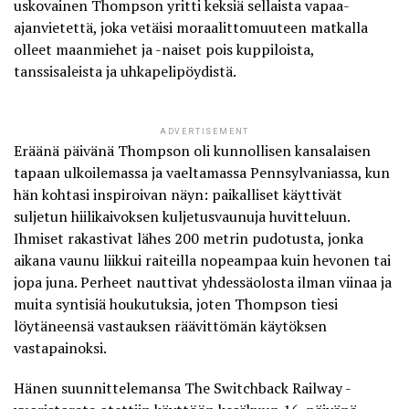
uskovainen Thompson yritti keksiä sellaista vapaa-
ajanvietettä, joka vetäisi moraalittomuuteen matkalla
olleet maanmiehet ja -naiset pois kuppiloista,
tanssisaleista ja uhkapelipöydistä.
ADVERTISEMENT
Eräänä päivänä Thompson oli kunnollisen kansalaisen
tapaan ulkoilemassa ja vaeltamassa Pennsylvaniassa, kun
hän kohtasi inspiroivan näyn: paikalliset käyttivät
suljetun hiilikaivoksen kuljetusvaunuja huvitteluun.
Ihmiset rakastivat lähes 200 metrin pudotusta, jonka
aikana vaunu liikkui raiteilla nopeampaa kuin hevonen tai
jopa juna. Perheet nauttivat yhdessäolosta ilman viinaa ja
muita syntisiä houkutuksia, joten
Thompson tiesi
löytäneensä vastauksen räävittömän käytöksen
vastapainoksi
.
Hänen suunnittelemansa The Switchback Railway -