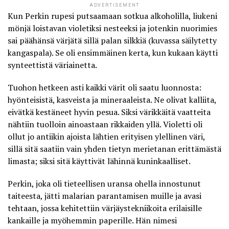
ADVERTISEMENT
Kun Perkin rupesi putsaamaan sotkua alkoholilla, liukeni
mönjä loistavan violetiksi nesteeksi ja jotenkin nuorimies
sai päähänsä värjätä sillä palan silkkiä (kuvassa säilytetty
kangaspala). Se oli
ensimmäinen kerta, kun kukaan käytti
synteettistä väriainetta
.
Tuohon hetkeen asti kaikki värit oli saatu luonnosta:
hyönteisistä, kasveista ja mineraaleista. Ne olivat kalliita,
eivätkä kestäneet hyvin pesua. Siksi värikkäitä vaatteita
nähtiin tuolloin ainoastaan rikkaiden yllä. Violetti oli
ollut jo antiikin ajoista lähtien erityisen ylellinen väri,
sillä sitä saatiin vain yhden tietyn merietanan erittämästä
limasta; siksi sitä käyttivät lähinnä kuninkaalliset.
Perkin, joka oli tieteellisen uransa ohella innostunut
taiteesta, jätti malarian parantamisen muille ja avasi
tehtaan, jossa kehitettiin värjäystekniikoita erilaisille
kankaille ja myöhemmin paperille. Hän nimesi