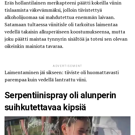
Eräs hollantilainen merikapteeni päätti kokeilla viinin
tislaamista väkevämmäksi, jolloin tiivistettyä
alkoholijuomaa sai mahdutettua enemmän laivaan.
Satamaan tultaessa viinitisle oli tarkoitus
laimentaa
vedellä
takaisin alkuperäiseen koostumukseensa, mutta
joku päätti maistaa tynnyrin sisältöä ja totesi sen olevan
oikeinkin mainiota tavaraa.
ADVERTISEMENT
Laimentaminen jäi sikseen: tiiviste oli huomattavasti
parempaa kuin vedellä lantrattu viini.
Serpentiinispray oli alunperin
suihkutettavaa kipsiä