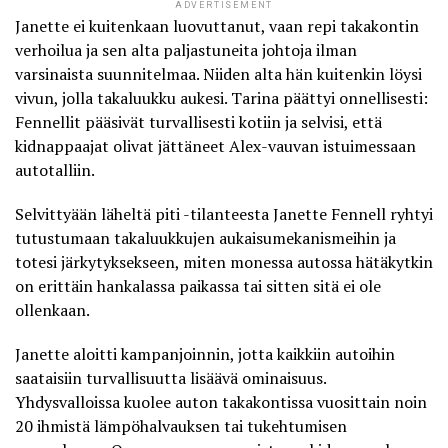
ADVERTISEMENT
Janette ei kuitenkaan luovuttanut, vaan repi takakontin
verhoilua ja sen alta paljastuneita johtoja ilman
varsinaista suunnitelmaa. Niiden alta hän kuitenkin löysi
vivun, jolla takaluukku aukesi. Tarina päättyi onnellisesti:
Fennellit pääsivät turvallisesti kotiin ja selvisi, että
kidnappaajat olivat jättäneet Alex-vauvan istuimessaan
autotalliin.
Selvittyään läheltä piti -tilanteesta Janette Fennell ryhtyi
tutustumaan takaluukkujen aukaisumekanismeihin ja
totesi järkytyksekseen, miten monessa autossa hätäkytkin
on erittäin hankalassa paikassa tai sitten sitä ei ole
ollenkaan.
Janette aloitti kampanjoinnin, jotta kaikkiin autoihin
saataisiin turvallisuutta lisäävä ominaisuus.
Yhdysvalloissa kuolee auton takakontissa vuosittain noin
20 ihmistä lämpöhalvauksen tai tukehtumisen