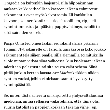
Tragedia on kuitenkin laajempi, sillä hiippakunnan
mukaan kaikki virheellisen kasteen jälkeen toimitetut
sakramentit
ovat myös kelvottomia. Eli kankkulan
kaivoon jokainen konfirmaatio, ehtoollinen, rippi eli
synnintunnustus ja -päästö, pappisvihkimys, avioliitto
sekä sairaiden voitelu.
Piispa Olmsted ohjeistaakin seurakuntalaisia pikaisiin
toimiin. Nyt jokaiselle on tarjolla uusi kaste ja koko joukko
sakramentteja siihen päälle, sillä aiemmilla toimituksilla
ei ole mitään virkaa siinä vaiheessa, kun kuoleman jälkeen
mietitään pelastusta tai sitä toista vaihtoehtoa. Siinä
pitää jonkun kerran lausua
Ave Mariaa
kaikkien niiden
syntien vuoksi, joihin ei olekaan saanut hyväksyttyä
synninpäästöä.
Se, miten tästä aiheesta on kirjoitettu yhdysvaltalaisissa
medioissa, antaa sellaisen vaikutelman, että tämä olisi
suurin katolisten pappien koskaan tekemä virhe. Jep.