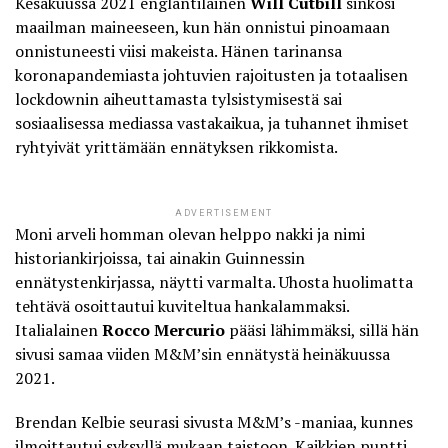
Kesäkuussa 2021 englantilainen
Will Cutbill
sinkosi
maailman maineeseen, kun hän onnistui pinoamaan
onnistuneesti viisi makeista. Hänen tarinansa
koronapandemiasta johtuvien rajoitusten ja totaalisen
lockdownin aiheuttamasta tylsistymisestä sai
sosiaalisessa mediassa vastakaikua, ja tuhannet ihmiset
ryhtyivät yrittämään ennätyksen rikkomista.
ADVERTISEMENT
Moni arveli homman olevan helppo nakki ja nimi
historiankirjoissa, tai ainakin Guinnessin
ennätystenkirjassa, näytti varmalta. Uhosta huolimatta
tehtävä osoittautui kuviteltua hankalammaksi.
Italialainen
Rocco Mercurio
pääsi lähimmäksi, sillä hän
sivusi samaa viiden M&M’sin ennätystä heinäkuussa
2021.
Brendan Kelbie seurasi sivusta M&M’s -maniaa, kunnes
ilmoittautui syksyllä mukaan taistoon. Kaikkien puntti