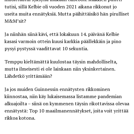
tutisi, sillä Kelbie oli vuoden 2021 aikana rikkonut jo
useita muita ennätyksiä. Mutta päihittäisikö hän pirulliset
M&M’sit?
Ja niinhän siinä kävi, että lokakuun 14. päivänä Kelbie
kasasi varmoin ottein kuusi karkkia päällekkäin ja pino
pysyi pystyssä vaadittavat 10 sekuntia.
Temppu kieltämättä kuulostaa täysin mahdolliselta,
mutta ilmeisesti ei ole lainkaan niin yksinkertainen.
Lähdetkö yrittämään?
Ja jos muiden Guinnessin ennätysten rikkominen
kiinnostaa, niin käy lukaisemassa listamme pandemian
alkuajoilta – siinä on kymmenen täysin rikottavissa olevaa
ennätystä:
Top 10 maailmanennätykset, joita voit yrittää
rikkoa kotona
.