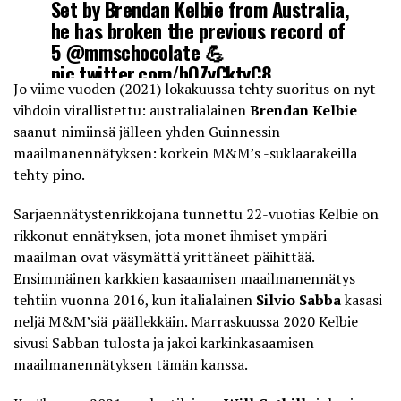
Set by Brendan Kelbie from Australia,
he has broken the previous record of
5
@mmschocolate
💪
pic.twitter.com/hQZyCktyC8
Jo viime vuoden (2021) lokakuussa tehty suoritus on nyt
vihdoin virallistettu: australialainen
Brendan Kelbie
— Guinness World Records (@GWR)
saanut nimiinsä jälleen yhden Guinnessin
February 18, 2022
maailmanennätyksen: korkein M&M’s -suklaarakeilla
tehty pino.
Sarjaennätystenrikkojana tunnettu 22-vuotias Kelbie
on
rikkonut ennätyksen, jota monet ihmiset ympäri
maailman ovat väsymättä yrittäneet päihittää.
Ensimmäinen karkkien kasaamisen maailmanennätys
tehtiin vuonna 2016, kun italialainen
Silvio Sabba
kasasi
neljä M&M’siä päällekkäin. Marraskuussa 2020 Kelbie
sivusi Sabban tulosta ja jakoi karkinkasaamisen
maailmanennätyksen tämän kanssa.