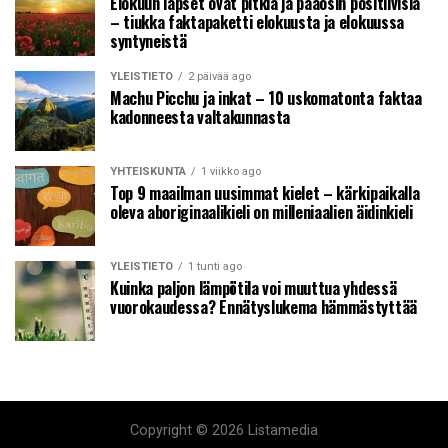
Elokuun lapset ovat pitkiä ja pääosin positiivisia
– tiukka faktapaketti elokuusta ja elokuussa
syntyneistä
YLEISTIETO
2 päivää ago
Machu Picchu ja inkat – 10 uskomatonta faktaa
kadonneesta valtakunnasta
YHTEISKUNTA
1 viikko ago
Top 9 maailman uusimmat kielet – kärkipaikalla
oleva aboriginaalikieli on milleniaalien äidinkieli
YLEISTIETO
1 tunti ago
Kuinka paljon lämpötila voi muuttua yhdessä
vuorokaudessa? Ennätyslukema hämmästyttää
Copyright © 2026 Listamedia