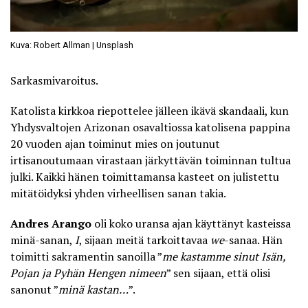
Kuva: Robert Allman | Unsplash
Sarkasmivaroitus.
Katolista kirkkoa riepottelee jälleen ikävä skandaali, kun
Yhdysvaltojen Arizonan osavaltiossa katolisena pappina
20 vuoden ajan toiminut mies on joutunut
irtisanoutumaan virastaan järkyttävän toiminnan tultua
julki. Kaikki hänen toimittamansa
kasteet on julistettu
mitätöidyksi yhden virheellisen sanan takia
.
Andres Arango
oli koko uransa ajan käyttänyt kasteissa
minä-sanan,
I
, sijaan meitä tarkoittavaa
we
-sanaa. Hän
toimitti sakramentin sanoilla ”
me kastamme sinut Isän,
Pojan ja Pyhän Hengen nimeen
” sen sijaan, että olisi
sanonut ”
minä kastan…
”.