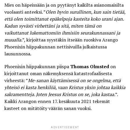
Mies on häpeissään ja on pyytänyt kaikilta asianomaisilta
vuolaasti anteeksi. ”
Olen hyvin surullinen, kun sain tietää,
että olen toimittanut epäkelpoja kasteita koko urani ajan.
Kadun syvästi virhettäni ja sitä, miten tämä on
vaikuttanut lukemattomiin ihmisiin seurakunnassani ja
muualla.
”, kirjoittaa syystäkin itseään ruoskiva Arango
Phoenixin hiippakunnan nettisivuilla julkaistussa
lausunnossa.
Phoenixin hiippakunnan piispa
Thomas Olmsted
on
kirjoittanut oman näkemyksensä katastrofaalisesta
virheestä: ”
Me-sanan käyttämisessä on se ongelma, että
yhteisö ei kasta henkilöä, vaan Kristus yksin johtaa kaikkia
sakramentteja. Joten Jeesus Kristus on se, joka kastaa.
”.
Kaikki Arangon ennen 17. kesäkuuta 2021 tekemät
kasteet on mitätöity väärän sanan vuoksi.
ADVERTISEMENT