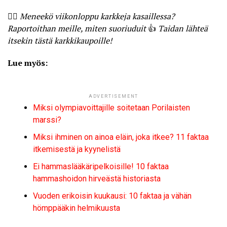
🤷‍♀️
Meneekö viikonloppu karkkeja kasaillessa?
Raportoithan meille, miten suoriuduit
👍
Taidan lähteä
itsekin tästä karkkikaupoille!
Lue myös:
ADVERTISEMENT
Miksi olympiavoittajille soitetaan Porilaisten
marssi?
Miksi ihminen on ainoa eläin, joka itkee? 11 faktaa
itkemisestä ja kyynelistä
Ei hammaslääkäripelkoisille! 10 faktaa
hammashoidon hirveästä historiasta
Vuoden erikoisin kuukausi: 10 faktaa ja vähän
hömppääkin helmikuusta