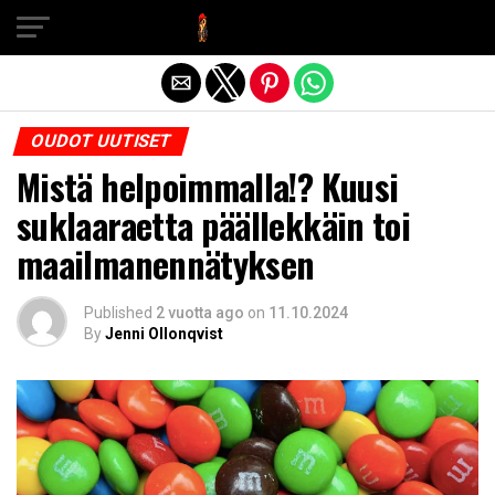
Exit mobile version
OUDOT UUTISET
Mistä helpoimmalla!? Kuusi
suklaaraetta päällekkäin toi
maailmanennätyksen
Published
2 vuotta ago
on
11.10.2024
By
Jenni Ollonqvist