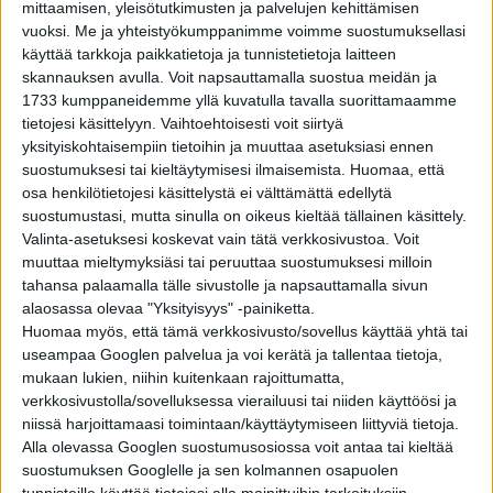
mittaamisen, yleisötutkimusten ja palvelujen kehittämisen
sillä koehenkilöt on valikoitu ympäri Ranskaa, he tulevat
vuoksi.
Me ja yhteistyökumppanimme voimme suostumuksellasi
erilaisista taustoista eivätkä he tunne toisiaan
käyttää tarkkoja paikkatietoja ja tunnistetietoja laitteen
entuudestaan. Mukana on esimerkiksi kultaseppä,
skannauksen avulla. Voit napsauttamalla suostua meidän ja
nukutuslääkäri ja vartija. Joukkoa johtaa
1733 kumppaneidemme yllä kuvatulla tavalla suorittamaamme
tutkimusmatkailija
Christian Clot
, joka avasi ryhmän
tietojesi käsittelyyn. Vaihtoehtoisesti voit siirtyä
tulevia elinolosuhteita ennen luolaan eristäytymistä:
yksityiskohtaisempiin tietoihin ja muuttaa asetuksiasi ennen
suostumuksesi tai kieltäytymisesi ilmaisemista.
Huomaa, että
”
Lämpötila luolassa pysyy tasaisesti 12 celsiusasteessa ja
osa henkilötietojesi käsittelystä ei välttämättä edellytä
käytössämme on kolme tilaa: yksi nukkumiseen, yksi
suostumustasi, mutta sinulla on oikeus kieltää tällainen käsittely.
oleskeluun ja yksi on pyhitetty työlle, johon kuuluu
Valinta-asetuksesi koskevat vain tätä verkkosivustoa. Voit
muun muassa luolan eliöstön tutkimista
.”
muuttaa mieltymyksiäsi tai peruuttaa suostumuksesi milloin
tahansa palaamalla tälle sivustolle ja napsauttamalla sivun
Koehenkilöiden tekemä tutkimustyö on kuitenkin
alaosassa olevaa "Yksityisyys" -painiketta.
pienessä roolissa, sillä tämän kuuden viikon aikana
Huomaa myös, että tämä verkkosivusto/sovellus käyttää yhtä tai
tärkein tutkimuskohde ovat nuo 15 vapaaehtoista. Heillä
useampaa Googlen palvelua ja voi kerätä ja tallentaa tietoja,
ei ole puhelimia, kelloja eikä luonnonvaloa. Tarkoitus on
mukaan lukien, niihin kuitenkaan rajoittumatta,
verkkosivustolla/sovelluksessa vierailuusi tai niiden käyttöösi ja
siis selvittää sitä, miten ihmisen keho kokonaisuudessaan
niissä harjoittamaasi toimintaan/käyttäytymiseen liittyviä tietoja.
reagoi ilman ulkopuolisia merkkejä ajankulusta ja miten
Alla olevassa Googlen suostumusosiossa voit antaa tai kieltää
vuorokausirytmille käy suljetussa luolassa. Aiemmin on
suostumuksen Googlelle ja sen kolmannen osapuolen
kyllä tutkittu, miten samantyyppinen ympäristö
tunnisteille käyttää tietojasi alla mainittuihin tarkoituksiin.