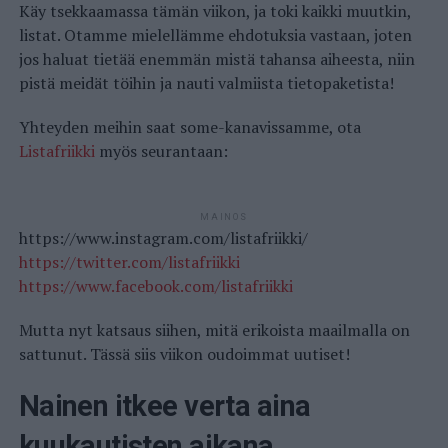
Käy tsekkaamassa tämän viikon, ja toki kaikki muutkin,
listat. Otamme mielellämme ehdotuksia vastaan, joten
jos haluat tietää enemmän mistä tahansa aiheesta, niin
pistä meidät töihin ja nauti valmiista tietopaketista!
Yhteyden meihin saat some-kanavissamme, ota
Listafriikki
myös seurantaan:
MAINOS
https://www.instagram.com/listafriikki/
https://twitter.com/listafriikki
https://www.facebook.com/listafriikki
Mutta nyt katsaus siihen, mitä erikoista maailmalla on
sattunut. Tässä siis viikon oudoimmat uutiset!
Nainen itkee verta aina
kuukautisten aikana