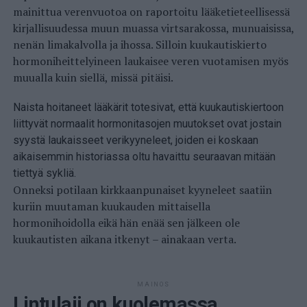
mainittua verenvuotoa on raportoitu lääketieteellisessä
kirjallisuudessa muun muassa virtsarakossa, munuaisissa,
nenän limakalvolla ja ihossa. Silloin kuukautiskierto
hormoniheittelyineen laukaisee veren vuotamisen myös
muualla kuin siellä, missä pitäisi.
Naista hoitaneet lääkärit totesivat, että kuukautiskiertoon
liittyvät normaalit hormonitasojen muutokset ovat jostain
syystä laukaisseet verikyyneleet, joiden ei koskaan
aikaisemmin historiassa oltu havaittu seuraavan mitään
tiettyä sykliä.
Onneksi potilaan kirkkaanpunaiset kyyneleet saatiin
kuriin muutaman kuukauden mittaisella
hormonihoidolla eikä hän enää sen jälkeen ole
kuukautisten aikana itkenyt – ainakaan verta.
MAINOS
Lintulaji on kuolemassa