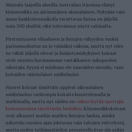
Muinoin laajoilla alueilla Australian itäosissa elänyt
kirjomesikko on äärimmäisen uhanalainen. Nykyään vain
maan kaakkoisrannikolla tavattavaa lintua on jäljellä
noin 300 yksilöä; eikä tulevaisuus näytä valoisalta.
Pirstoutuneen elinalueen ja lintujen vähyyden vuoksi
parinmuodostus on jo valmiiksi vaikeaa, mutta nyt edes
ne vähät jäljellä olevat ja lisääntymiskykyiset koiraat
eivät onnistu hurmaamaan vastakkaisen sukupuolen
edustajia. Syynä ei suinkaan ole naaraiden nirsoilu, vaan
koiraiden vääränlaiset soidinlaulut.
Nuoret koiraat nimittäin oppivat oikeanlaisen
soidinlaulun vanhempia koiraita kuuntelemalla ja
matkimalla, mutta nyt niiden on
vaikea löytää opettajia
kosiomenoissa tarvittaviin lauluihin
. Kirjomesikkokoiraat
ovat alkaneet matkia muiden lintujen laulua, minkä
uskottiin vuosien ajan johtuvan vain taitojen esittelystä,
mutta uuden tutkimustiedon perusteella kyse siis onkin