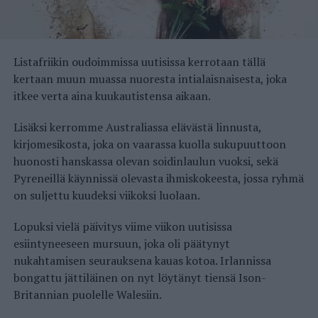
Listafriikin oudoimmissa uutisissa kerrotaan tällä
kertaan muun muassa nuoresta intialaisnaisesta, joka
itkee verta aina kuukautistensa aikaan.
Lisäksi kerromme Australiassa elävästä linnusta,
kirjomesikosta, joka on vaarassa kuolla sukupuuttoon
huonosti hanskassa olevan soidinlaulun vuoksi, sekä
Pyreneillä käynnissä olevasta ihmiskokeesta, jossa ryhmä
on suljettu kuudeksi viikoksi luolaan.
Lopuksi vielä päivitys viime viikon uutisissa
esiintyneeseen mursuun, joka oli päätynyt
nukahtamisen seurauksena kauas kotoa. Irlannissa
bongattu jättiläinen on nyt löytänyt tiensä Ison-
Britannian puolelle Walesiin.