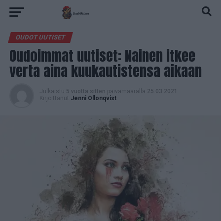
OUDOT UUTISET
Oudoimmat uutiset: Nainen itkee
verta aina kuukautistensa aikaan
Julkaistu
5 vuotta sitten
päivämäärällä
25.03.2021
Kirjoittanut
Jenni Ollonqvist