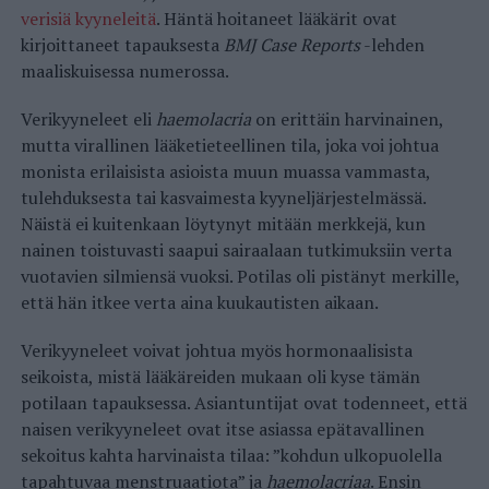
verisiä kyyneleitä
. Häntä hoitaneet lääkärit ovat
kirjoittaneet tapauksesta
BMJ Case Reports
-lehden
maaliskuisessa numerossa.
Verikyyneleet eli
haemolacria
on erittäin harvinainen,
mutta virallinen lääketieteellinen tila, joka voi johtua
monista erilaisista asioista muun muassa vammasta,
tulehduksesta tai kasvaimesta kyyneljärjestelmässä.
Näistä ei kuitenkaan löytynyt mitään merkkejä, kun
nainen toistuvasti saapui sairaalaan tutkimuksiin verta
vuotavien silmiensä vuoksi. Potilas oli pistänyt merkille,
että hän itkee verta aina kuukautisten aikaan.
Verikyyneleet voivat johtua myös hormonaalisista
seikoista, mistä lääkäreiden mukaan oli kyse tämän
potilaan tapauksessa. Asiantuntijat ovat todenneet, että
naisen verikyyneleet ovat itse asiassa epätavallinen
sekoitus kahta harvinaista tilaa: ”kohdun ulkopuolella
tapahtuvaa menstruaatiota” ja
haemolacriaa
. Ensin