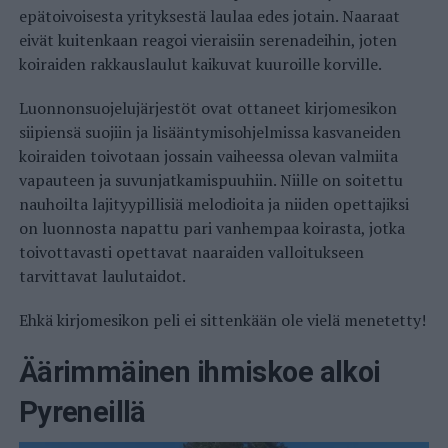
epätoivoisesta yrityksestä laulaa edes jotain. Naaraat
eivät kuitenkaan reagoi vieraisiin serenadeihin, joten
koiraiden rakkauslaulut kaikuvat kuuroille korville.
Luonnonsuojelujärjestöt ovat ottaneet kirjomesikon
siipiensä suojiin ja lisääntymisohjelmissa kasvaneiden
koiraiden toivotaan jossain vaiheessa olevan valmiita
vapauteen ja suvunjatkamispuuhiin. Niille on soitettu
nauhoilta lajityypillisiä melodioita ja niiden opettajiksi
on luonnosta napattu pari vanhempaa koirasta, jotka
toivottavasti opettavat naaraiden valloitukseen
tarvittavat laulutaidot.
Ehkä kirjomesikon peli ei sittenkään ole vielä menetetty!
Äärimmäinen ihmiskoe alkoi
Pyreneillä