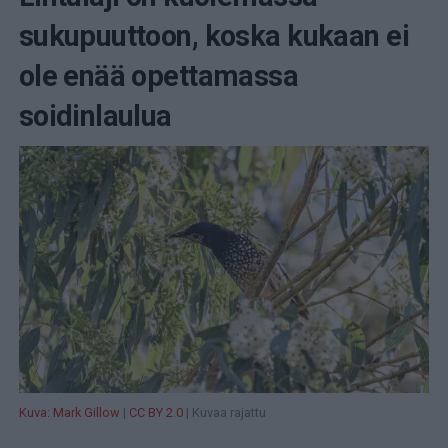
sukupuuttoon, koska kukaan ei
ole enää opettamassa
soidinlaulua
Kuva: Mark Gillow
|
CC BY 2.0
| Kuvaa rajattu