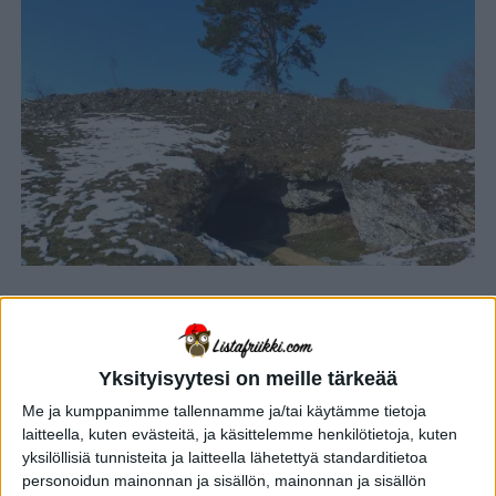
Viisitoistahenkinen ranskalaisryhmä on hiljattain
laskeutunut pimeään luolaan Pyreneiden vuoristossa.
Heidän on tarkoitus viettää siellä 40 päivää täysin
Yksityisyytesi on meille tärkeää
eristyksissä ulkomaailmasta.
Me ja kumppanimme tallennamme ja/tai käytämme tietoja
laitteella, kuten evästeitä, ja käsittelemme henkilötietoja, kuten
yksilöllisiä tunnisteita ja laitteella lähetettyä standarditietoa
MAINOS
personoidun mainonnan ja sisällön, mainonnan ja sisällön
Kyseessä on ultimaattinen Selviytyjät tai Big Brother,