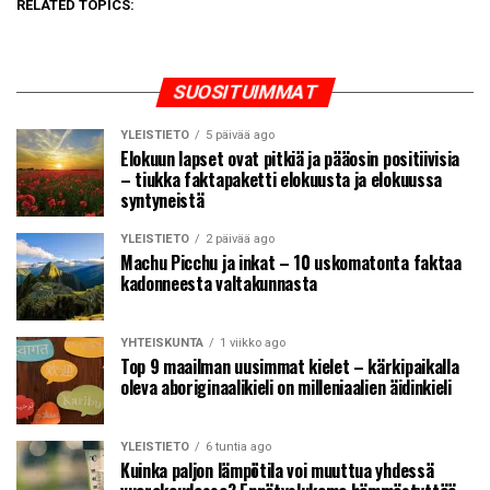
RELATED TOPICS:
SUOSITUIMMAT
YLEISTIETO
5 päivää ago
Elokuun lapset ovat pitkiä ja pääosin positiivisia
– tiukka faktapaketti elokuusta ja elokuussa
syntyneistä
YLEISTIETO
2 päivää ago
Machu Picchu ja inkat – 10 uskomatonta faktaa
kadonneesta valtakunnasta
YHTEISKUNTA
1 viikko ago
Top 9 maailman uusimmat kielet – kärkipaikalla
oleva aboriginaalikieli on milleniaalien äidinkieli
YLEISTIETO
6 tuntia ago
Kuinka paljon lämpötila voi muuttua yhdessä