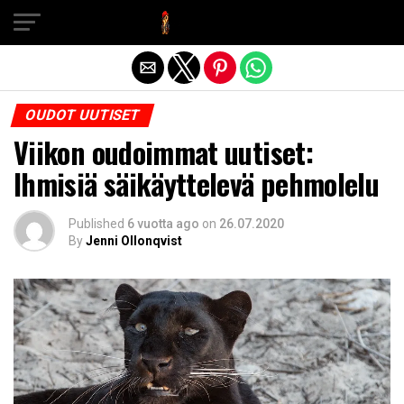
Exit mobile version
OUDOT UUTISET
Viikon oudoimmat uutiset:
Ihmisiä säikäyttelevä pehmolelu
Published
6 vuotta ago
on
26.07.2020
By
Jenni Ollonqvist