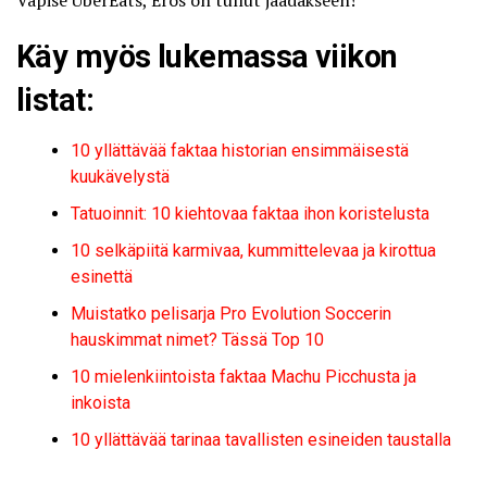
Vapise UberEats, Eros on tullut jäädäkseen!
Käy myös lukemassa viikon
listat:
10 yllättävää faktaa historian ensimmäisestä
kuukävelystä
Tatuoinnit: 10 kiehtovaa faktaa ihon koristelusta
10 selkäpiitä karmivaa, kummittelevaa ja kirottua
esinettä
Muistatko pelisarja Pro Evolution Soccerin
hauskimmat nimet? Tässä Top 10
10 mielenkiintoista faktaa Machu Picchusta ja
inkoista
10 yllättävää tarinaa tavallisten esineiden taustalla