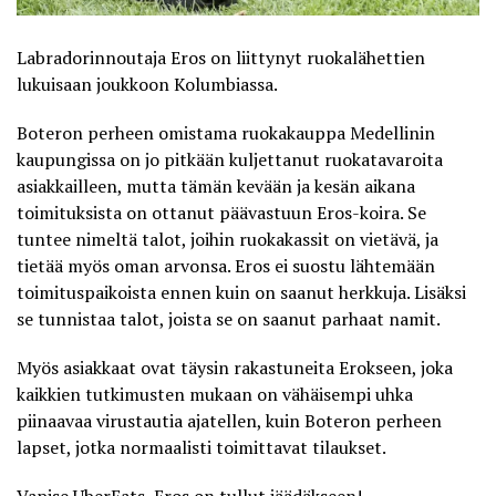
Labradorinnoutaja Eros on liittynyt ruokalähettien
lukuisaan joukkoon Kolumbiassa.
Boteron perheen omistama ruokakauppa Medellinin
kaupungissa on jo pitkään kuljettanut ruokatavaroita
asiakkailleen, mutta tämän kevään ja kesän aikana
toimituksista on ottanut päävastuun Eros-koira. Se
tuntee nimeltä talot, joihin ruokakassit on vietävä, ja
tietää myös oman arvonsa.
Eros ei suostu lähtemään
toimituspaikoista
ennen kuin on saanut herkkuja. Lisäksi
se tunnistaa talot, joista se on saanut parhaat namit.
Myös asiakkaat ovat täysin rakastuneita Erokseen, joka
kaikkien tutkimusten mukaan on vähäisempi uhka
piinaavaa virustautia ajatellen, kuin Boteron perheen
lapset, jotka normaalisti toimittavat tilaukset.