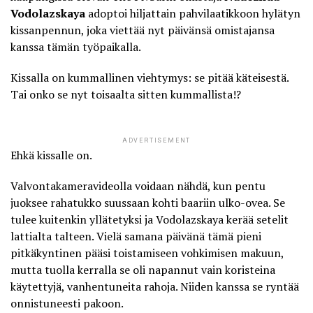
Vodolazskaya
adoptoi hiljattain pahvilaatikkoon hylätyn
kissanpennun, joka viettää nyt päivänsä omistajansa
kanssa tämän työpaikalla.
Kissalla on kummallinen viehtymys:
se pitää käteisestä
.
Tai onko se nyt toisaalta sitten kummallista!?
ADVERTISEMENT
Ehkä kissalle on.
Valvontakameravideolla voidaan nähdä, kun pentu
juoksee rahatukko suussaan kohti baariin ulko-ovea. Se
tulee kuitenkin yllätetyksi ja Vodolazskaya kerää setelit
lattialta talteen. Vielä samana päivänä tämä pieni
pitkäkyntinen pääsi toistamiseen vohkimisen makuun,
mutta tuolla kerralla se oli napannut vain koristeina
käytettyjä, vanhentuneita rahoja. Niiden kanssa se ryntää
onnistuneesti pakoon.