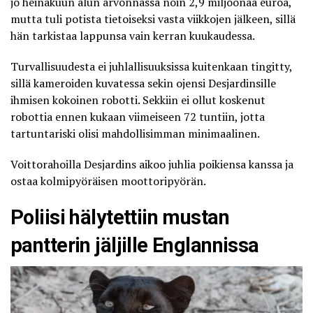
jo heinäkuun alun arvonnassa noin 2,9 miljoonaa euroa,
mutta tuli potista tietoiseksi vasta viikkojen jälkeen, sillä
hän tarkistaa lappunsa vain kerran kuukaudessa.
Turvallisuudesta ei juhlallisuuksissa kuitenkaan tingitty,
sillä kameroiden kuvatessa sekin ojensi Desjardinsille
ihmisen kokoinen robotti. Sekkiin ei ollut koskenut
robottia ennen kukaan viimeiseen 72 tuntiin, jotta
tartuntariski olisi mahdollisimman minimaalinen.
Voittorahoilla Desjardins aikoo juhlia poikiensa kanssa ja
ostaa kolmipyöräisen moottoripyörän.
Poliisi hälytettiin mustan
pantterin jäljille Englannissa