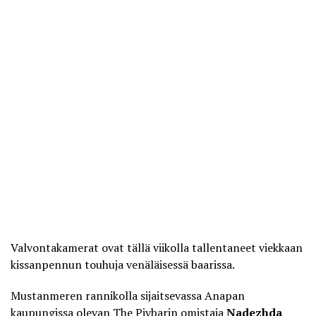
Valvontakamerat ovat tällä viikolla tallentaneet viekkaan
kissanpennun touhuja venäläisessä baarissa.
Mustanmeren rannikolla sijaitsevassa Anapan
kaupungissa olevan The Pivbarin omistaja
Nadezhda