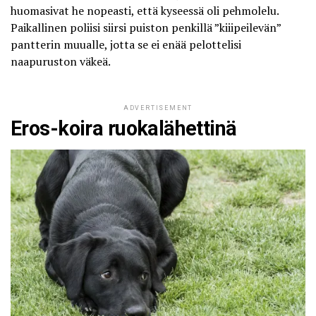
huomasivat he nopeasti, että kyseessä oli pehmolelu.
Paikallinen poliisi siirsi puiston penkillä ”kiiipeilevän”
pantterin muualle, jotta se ei enää pelottelisi
naapuruston väkeä.
ADVERTISEMENT
Eros-koira ruokalähettinä