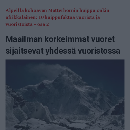
Alpeilla kohoavan Matterhornin huippu onkin
afrikkalainen: 10 huippufaktaa vuorista ja
vuoristoista – osa 2
Maailman korkeimmat vuoret
sijaitsevat yhdessä vuoristossa