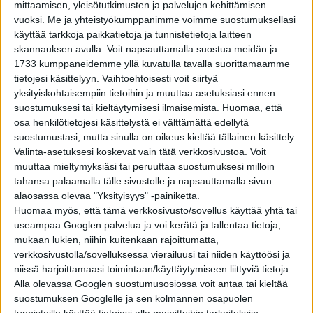
mittaamisen, yleisötutkimusten ja palvelujen kehittämisen
Kuva: NASA | Public Domain
vuoksi.
Me ja yhteistyökumppanimme voimme suostumuksellasi
käyttää tarkkoja paikkatietoja ja tunnistetietoja laitteen
Mount Everest on maapallon korkein vuori, vaikka
skannauksen avulla. Voit napsauttamalla suostua meidän ja
1733 kumppaneidemme yllä kuvatulla tavalla suorittamaamme
tähänkin aiheeseen palataan muutamalla vastaväitteellä
tietojesi käsittelyyn. Vaihtoehtoisesti voit siirtyä
listan viimeisessä kohdassa. Mutta korkein ihmiskunnan
yksityiskohtaisempiin tietoihin ja muuttaa asetuksiasi ennen
tuntema vuori sijaitsee toisella planeetalla: Marsissa.
suostumuksesi tai kieltäytymisesi ilmaisemista.
Huomaa, että
Olympus Mons
on noin kolme kertaa Mt. Everestiä
osa henkilötietojesi käsittelystä ei välttämättä edellytä
korkeampi.
suostumustasi, mutta sinulla on oikeus kieltää tällainen käsittely.
Valinta-asetuksesi koskevat vain tätä verkkosivustoa. Voit
Olympus Mons on määritelmästä riippuen 22–27
muuttaa mieltymyksiäsi tai peruuttaa suostumuksesi milloin
kilometriä korkea ja leveyttä sillä on jopa 700 kilometriä.
tahansa palaamalla tälle sivustolle ja napsauttamalla sivun
Tämä sammunut tulivuori on
noin Puolan kokoinen
.
alaosassa olevaa "Yksityisyys" -painiketta.
Huomaa myös, että tämä verkkosivusto/sovellus käyttää yhtä tai
Olympus Mons on niin massiivinen, että jos sen
useampaa Googlen palvelua ja voi kerätä ja tallentaa tietoja,
korkeimmalla kohdalla seisoisi, ei tajuaisi olevansa
mukaan lukien, niihin kuitenkaan rajoittumatta,
vuoren huipulla, sillä vuoren rinnettä ei erottaisi
verkkosivustolla/sovelluksessa vierailuusi tai niiden käyttöösi ja
planeetan kaarevuudesta. Samasta syystä vuorta voi
niissä harjoittamaasi toimintaan/käyttäytymiseen liittyviä tietoja.
havainnoida vain ylhäältä päin, sillä planeetan pinnalta
Alla olevassa Googlen suostumusosiossa voit antaa tai kieltää
katsoessa vuorenrinteet painuvat horisontin taakse.
suostumuksen Googlelle ja sen kolmannen osapuolen
tunnisteille käyttää tietojasi alla mainittuihin tarkoituksiin.