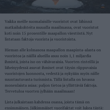
Vaikka meille suomalaisille vuoristot ovat lähinnä
matkailukohteita muualla maailmassa, ovat vuoristot
koti noin 15 prosentille maapallon väestöstä. Nyt
listataan faktoja vuorista ja vuoristoista.
Hieman alle kolmasosa maapallon maapinta-alasta on
vuoristoa ja näillä alueilla asuu noin 1,1 miljardia
ihmistä, joista iso on vähävaraisia. Vuorten rinteillä ja
läheisyydessä asuvat ihmiset ovat täysin riippuvaisia
vuoristojen luonnosta, vedestä ja nykyään myös niille
suuntautuvasta turismista. Tällä listalla on luvassa
monenlaista asiaa: paljon tietoa ja yllättäviä faktoja.
Tervetuloa vuorten jylhään maailmaan!
Lista julkaistaan kahdessa osassa, joista tämä on
ensimmäinen. Jälkimmäiset vuorifaktat voit lukea tästä: