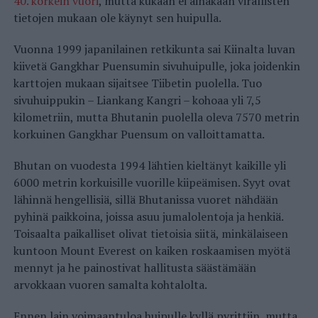
40. korkein vuori
, mutta kukaan ei ainakaan virallisten
tietojen mukaan ole käynyt sen huipulla.
Vuonna 1999 japanilainen retkikunta sai Kiinalta luvan
kiivetä Gangkhar Puensumin sivuhuipulle, joka joidenkin
karttojen mukaan sijaitsee Tiibetin puolella. Tuo
sivuhuippukin – Liankang Kangri – kohoaa yli 7,5
kilometriin, mutta Bhutanin puolella oleva 7570 metrin
korkuinen Gangkhar Puensum on valloittamatta.
Bhutan on vuodesta 1994 lähtien kieltänyt kaikille yli
6000 metrin korkuisille vuorille kiipeämisen. Syyt ovat
lähinnä hengellisiä, sillä Bhutanissa vuoret nähdään
pyhinä paikkoina, joissa asuu jumalolentoja ja henkiä.
Toisaalta paikalliset olivat tietoisia siitä, minkälaiseen
kuntoon Mount Everest on kaiken roskaamisen myötä
mennyt ja he painostivat hallitusta säästämään
arvokkaan vuoren samalta kohtalolta.
Ennen lain voimaantuloa huipulle kyllä pyrittiin, mutta