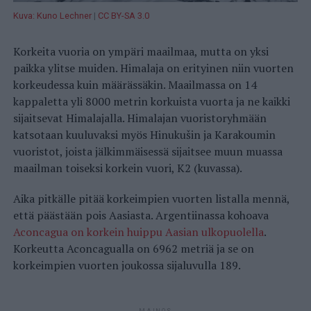
Kuva: Kuno Lechner
|
CC BY-SA 3.0
Korkeita vuoria on ympäri maailmaa, mutta on yksi
paikka ylitse muiden. Himalaja on erityinen niin vuorten
korkeudessa kuin määrässäkin. Maailmassa on 14
kappaletta yli 8000 metrin korkuista vuorta ja ne kaikki
sijaitsevat Himalajalla. Himalajan vuoristoryhmään
katsotaan kuuluvaksi myös Hinukušin ja Karakoumin
vuoristot, joista jälkimmäisessä sijaitsee muun muassa
maailman toiseksi korkein vuori, K2 (kuvassa).
Aika pitkälle pitää korkeimpien vuorten listalla mennä,
että päästään pois Aasiasta. Argentiinassa kohoava
Aconcagua on korkein huippu Aasian ulkopuolella
.
Korkeutta Aconcagualla on 6962 metriä ja se on
korkeimpien vuorten joukossa sijaluvulla 189.