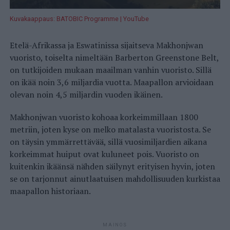
Kuvakaappaus: BATOBIC Programme | YouTube
Etelä-Afrikassa ja Eswatinissa sijaitseva Makhonjwan
vuoristo, toiselta nimeltään Barberton Greenstone Belt,
on tutkijoiden mukaan maailman vanhin vuoristo. Sillä
on ikää noin 3,6 miljardia vuotta. Maapallon arvioidaan
olevan noin 4,5 miljardin vuoden ikäinen.
Makhonjwan vuoristo kohoaa korkeimmillaan 1800
metriin, joten kyse on melko matalasta vuoristosta. Se
on täysin ymmärrettävää, sillä vuosimiljardien aikana
korkeimmat huiput ovat kuluneet pois. Vuoristo on
kuitenkin ikäänsä nähden säilynyt erityisen hyvin, joten
se on tarjonnut ainutlaatuisen mahdollisuuden kurkistaa
maapallon historiaan.
MAINOS