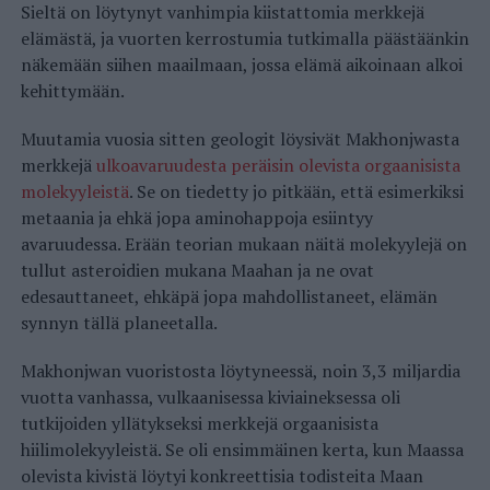
Sieltä on löytynyt vanhimpia kiistattomia merkkejä
elämästä, ja vuorten kerrostumia tutkimalla päästäänkin
näkemään siihen maailmaan, jossa elämä aikoinaan alkoi
kehittymään.
Muutamia vuosia sitten geologit löysivät Makhonjwasta
merkkejä
ulkoavaruudesta peräisin olevista orgaanisista
molekyyleistä
. Se on tiedetty jo pitkään, että esimerkiksi
metaania ja ehkä jopa aminohappoja esiintyy
avaruudessa. Erään teorian mukaan näitä molekyylejä on
tullut asteroidien mukana Maahan ja ne ovat
edesauttaneet, ehkäpä jopa mahdollistaneet, elämän
synnyn tällä planeetalla.
Makhonjwan vuoristosta löytyneessä, noin 3,3 miljardia
vuotta vanhassa, vulkaanisessa kiviaineksessa oli
tutkijoiden yllätykseksi merkkejä orgaanisista
hiilimolekyyleistä. Se oli ensimmäinen kerta, kun Maassa
olevista kivistä löytyi konkreettisia todisteita Maan