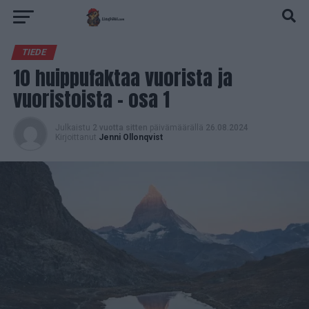
TIEDE
10 huippufaktaa vuorista ja
vuoristoista – osa 1
Julkaistu
2 vuotta sitten
päivämäärällä
26.08.2024
Kirjoittanut
Jenni Ollonqvist