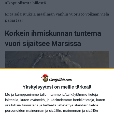
ulkopuolisesta hiilestä.
Mitä salaisuuksia maailman vanhin vuoristo voikaan vielä
paljastaa?
Korkein ihmiskunnan tuntema
vuori sijaitsee Marsissa
Yksityisyytesi on meille tärkeää
Me ja kumppanimme tallennamme ja/tai käytämme tietoja
laitteella, kuten evästeitä, ja käsittelemme henkilötietoja, kuten
yksilöllisiä tunnisteita ja laitteella lähetettyä standarditietoa
personoidun mainonnan ja sisällön, mainonnan ja sisällön