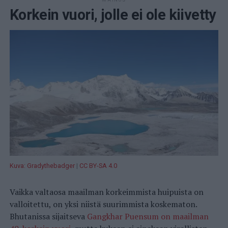
MAINOS
Korkein vuori, jolle ei ole kiivetty
Kuva: Gradythebadger
|
CC BY-SA 4.0
Vaikka valtaosa maailman korkeimmista huipuista on
valloitettu, on yksi niistä suurimmista koskematon.
Bhutanissa sijaitseva
Gangkhar Puensum on maailman